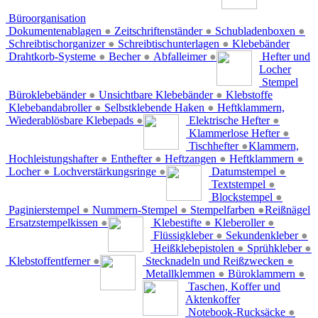
Büroorganisation
Dokumentenablagen
●
Zeitschriftenständer
●
Schubladenboxen
●
Schreibtischorganizer
●
Schreibtischunterlagen
●
Klebebänder
Drahtkorb-Systeme
●
Becher
●
Abfalleimer
●
Hefter und
Locher
Stempel
Büroklebebänder
●
Unsichtbare Klebebänder
●
Klebstoffe
Klebebandabroller
●
Selbstklebende Haken
●
Heftklammern,
Wiederablösbare Klebepads
●
Elektrische Hefter
●
Klammerlose Hefter
●
Tischhefter
●
Klammern,
Hochleistungshafter
●
Enthefter
●
Heftzangen
●
Heftklammern
●
Locher
●
Lochverstärkungsringe
●
Datumstempel
●
Textstempel
●
Blockstempel
●
Paginierstempel
●
Nummern-Stempel
●
Stempelfarben
●
Reißnägel
Ersatzstempelkissen
●
Klebestifte
●
Kleberoller
●
Flüssigkleber
●
Sekundenkleber
●
Heißklebepistolen
●
Sprühkleber
●
Klebstoffentferner
●
Stecknadeln und Reißzwecken
●
Metallklemmen
●
Büroklammern
●
Taschen, Koffer und
Aktenkoffer
Notebook-Rucksäcke
●