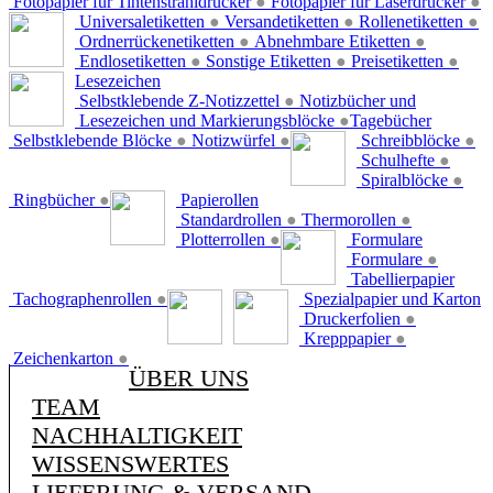
Fotopapier für Tintenstrahldrucker
●
Fotopapier für Laserdrucker
●
Universaletiketten
●
Versandetiketten
●
Rollenetiketten
●
Ordnerrückenetiketten
●
Abnehmbare Etiketten
●
Endlosetiketten
●
Sonstige Etiketten
●
Preisetiketten
●
Lesezeichen
Selbstklebende Z-Notizzettel
●
Notizbücher und
Lesezeichen und Markierungsblöcke
●
Tagebücher
Selbstklebende Blöcke
●
Notizwürfel
●
Schreibblöcke
●
Schulhefte
●
Spiralblöcke
●
Ringbücher
●
Papierollen
Standardrollen
●
Thermorollen
●
Plotterrollen
●
Formulare
Formulare
●
Tabellierpapier
Tachographenrollen
●
Spezialpapier und Karton
Druckerfolien
●
Krepppapier
●
Zeichenkarton
●
ÜBER UNS
TEAM
NACHHALTIGKEIT
WISSENSWERTES
LIEFERUNG & VERSAND