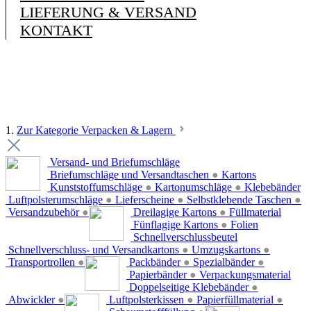
LIEFERUNG & VERSAND
KONTAKT
1.
Zur Kategorie Verpacken & Lagern
Versand- und Briefumschläge
Briefumschläge und Versandtaschen
●
Kartons
Kunststoffumschläge
●
Kartonumschläge
●
Klebebänder
Luftpolsterumschläge
●
Lieferscheine
●
Selbstklebende Taschen
●
Versandzubehör
●
Dreilagige Kartons
●
Füllmaterial
Fünflagige Kartons
●
Folien
Schnellverschlussbeutel
Schnellverschluss- und Versandkartons
●
Umzugskartons
●
Transportrollen
●
Packbänder
●
Spezialbänder
●
Papierbänder
●
Verpackungsmaterial
Doppelseitige Klebebänder
●
Abwickler
●
Luftpolsterkissen
●
Papierfüllmaterial
●