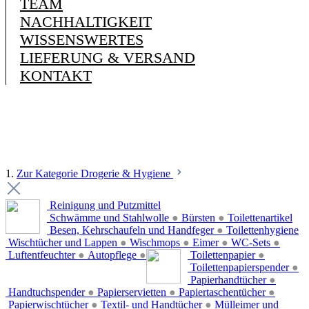
TEAM
NACHHALTIGKEIT
WISSENSWERTES
LIEFERUNG & VERSAND
KONTAKT
1.
Zur Kategorie Drogerie & Hygiene
Reinigung und Putzmittel
Schwämme und Stahlwolle
●
Bürsten
●
Toilettenartikel
Besen, Kehrschaufeln und Handfeger
●
Toilettenhygiene
Wischtücher und Lappen
●
Wischmops
●
Eimer
●
WC-Sets
●
Luftentfeuchter
●
Autopflege
●
Toilettenpapier
●
Toilettenpapierspender
●
Papierhandtücher
●
Handtuchspender
●
Papierservietten
●
Papiertaschentücher
●
Papierwischtücher
●
Textil- und Handtücher
●
Mülleimer und