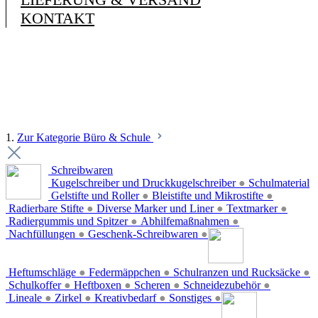
KONTAKT
1.
Zur Kategorie Büro & Schule
Schreibwaren
Kugelschreiber und Druckkugelschreiber
●
Schulmaterial
Gelstifte und Roller
●
Bleistifte und Mikrostifte
●
Radierbare Stifte
●
Diverse Marker und Liner
●
Textmarker
●
Radiergummis und Spitzer
●
Abhilfemaßnahmen
●
Nachfüllungen
●
Geschenk-Schreibwaren
●
Heftumschläge
●
Federmäppchen
●
Schulranzen und Rucksäcke
●
Schulkoffer
●
Heftboxen
●
Scheren
●
Schneidezubehör
●
Lineale
●
Zirkel
●
Kreativbedarf
●
Sonstiges
●