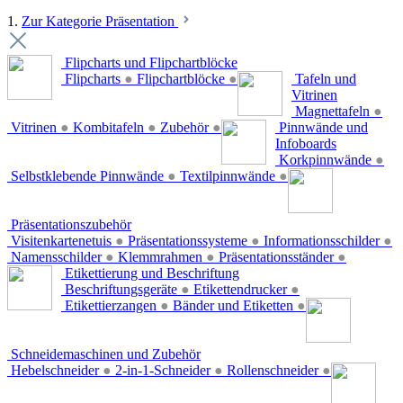
1.
Zur Kategorie Präsentation
Flipcharts und Flipchartblöcke
Flipcharts
●
Flipchartblöcke
●
Tafeln und
Vitrinen
Magnettafeln
●
Vitrinen
●
Kombitafeln
●
Zubehör
●
Pinnwände und
Infoboards
Korkpinnwände
●
Selbstklebende Pinnwände
●
Textilpinnwände
●
Präsentationszubehör
Visitenkartenetuis
●
Präsentationssysteme
●
Informationsschilder
●
Namensschilder
●
Klemmrahmen
●
Präsentationsständer
●
Etikettierung und Beschriftung
Beschriftungsgeräte
●
Etikettendrucker
●
Etikettierzangen
●
Bänder und Etiketten
●
Schneidemaschinen und Zubehör
Hebelschneider
●
2-in-1-Schneider
●
Rollenschneider
●