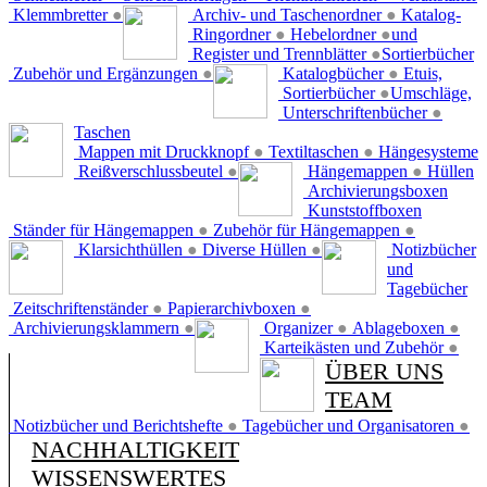
Klemmbretter
●
Archiv- und Taschenordner
●
Katalog-
Ringordner
●
Hebelordner
●
und
Register und Trennblätter
●
Sortierbücher
Zubehör und Ergänzungen
●
Katalogbücher
●
Etuis,
Sortierbücher
●
Umschläge,
Unterschriftenbücher
●
Taschen
Mappen mit Druckknopf
●
Textiltaschen
●
Hängesysteme
Reißverschlussbeutel
●
Hängemappen
●
Hüllen
Archivierungsboxen
Kunststoffboxen
Ständer für Hängemappen
●
Zubehör für Hängemappen
●
Klarsichthüllen
●
Diverse Hüllen
●
Notizbücher
und
Tagebücher
Zeitschriftenständer
●
Papierarchivboxen
●
Archivierungsklammern
●
Organizer
●
Ablageboxen
●
Karteikästen und Zubehör
●
ÜBER UNS
TEAM
Notizbücher und Berichtshefte
●
Tagebücher und Organisatoren
●
NACHHALTIGKEIT
WISSENSWERTES