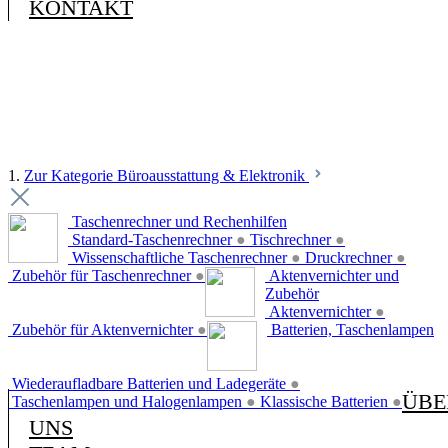
KONTAKT
1.
Zur Kategorie Büroausstattung & Elektronik
Taschenrechner und Rechenhilfen
Standard-Taschenrechner
●
Tischrechner
●
Wissenschaftliche Taschenrechner
●
Druckrechner
●
Zubehör für Taschenrechner
●
Aktenvernichter und
Zubehör
Aktenvernichter
●
Zubehör für Aktenvernichter
●
Batterien, Taschenlampen
Wiederaufladbare Batterien und Ladegeräte
●
ÜBE
Taschenlampen und Halogenlampen
●
Klassische Batterien
●
UNS