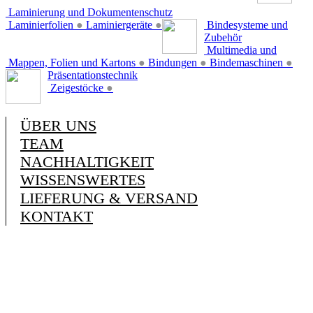
Laminierung und Dokumentenschutz
Laminierfolien
●
Laminiergeräte
●
Bindesysteme und
Zubehör
Multimedia und
Mappen, Folien und Kartons
●
Bindungen
●
Bindemaschinen
●
Präsentationstechnik
Zeigestöcke
●
ÜBER UNS
TEAM
NACHHALTIGKEIT
WISSENSWERTES
LIEFERUNG & VERSAND
KONTAKT