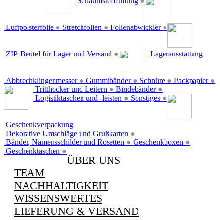
Schaumstofffüllung
●
Luftpolsterfolie
●
Stretchfolien
●
Folienabwickler
●
ZIP-Beutel für Lager und Versand
●
Lagerausstattung
Abbrechklingenmesser
●
Gummibänder
●
Schnüre
●
Packpapier
●
Tritthocker und Leitern
●
Bindebänder
●
Logistiktaschen und -leisten
●
Sonstiges
●
Geschenkverpackung
Dekorative Umschläge und Grußkarten
●
Bänder, Namensschilder und Rosetten
●
Geschenkboxen
●
Geschenktaschen
●
ÜBER UNS
TEAM
NACHHALTIGKEIT
WISSENSWERTES
LIEFERUNG & VERSAND