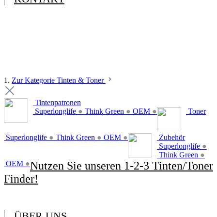
1.
Zur Kategorie Tinten & Toner
Tintenpatronen
Superlonglife
●
Think Green
●
OEM
●
Toner
Superlonglife
●
Think Green
●
OEM
●
Zubehör
Superlonglife
●
Think Green
●
OEM
●
Nutzen Sie unseren 1-2-3 Tinten/Toner
Finder!
ÜBER UNS