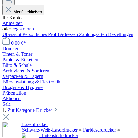
Menü schließen
Ihr Konto
Anmelden
oder
registrieren
Übersicht
Persönliches Profil
Adressen
Zahlungsarten
Bestellungen
0,00 €*
Drucker
Tinten & Toner
Papier & Etiketten
Büro & Schule
Archivieren & Sortieren
Verpacken & Lagern
Büroausstattung & Elektronik
Drogerie & Hygiene
Präsentation
Aktionen
Sale
1.
Zur Kategorie Drucker
Laserdrucker
Schwarz/Weiß-Laserdrucker
●
Farblaserdrucker
●
Tintenstrahldrucker