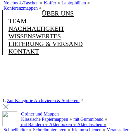
Notebook-Taschen
●
Koffer
●
Laptophüllen
●
Konferenzmappen
●
ÜBER UNS
TEAM
NACHHALTIGKEIT
WISSENSWERTES
LIEFERUNG & VERSAND
KONTAKT
1.
Zur Kategorie Archivieren & Sortieren
Ordner und Mappen
Klassische Papiermappen
●
mit Gummiband
●
mit Bändern
●
Aktenboxen
●
Aktentaschen
●
Schnellhefter
●
Schreibunterlagen
●
Klemmschienen
●
Veranstalter