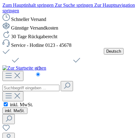
Zum Hauptinhalt springen
Zur Suche springen
Zur Hauptnavigation
springen
Schneller Versand
Günstige Versandkosten
30 Tage Rückgaberecht
Service - Hotline 0123 - 45678
Deutsch
Versandkostenfreie Lieferung ab 49,00€ Netto
Jobs
Sichere SSL-Verbindung
Schnelle Lieferung
Čeština
Helpdesk
Nachhaltigkeit
Deutsch
inkl. MwSt.
inkl. MwSt.