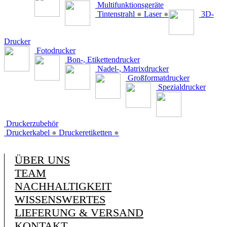
Multifunktionsgeräte
Tintenstrahl
●
Laser
●
3D-
Drucker
Fotodrucker
Bon-, Etikettendrucker
Nadel-, Matrixdrucker
Großformatdrucker
Spezialdrucker
Druckerzubehör
Druckerkabel
●
Druckeretiketten
●
ÜBER UNS
TEAM
NACHHALTIGKEIT
WISSENSWERTES
LIEFERUNG & VERSAND
KONTAKT