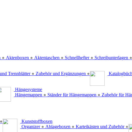
n
●
Aktenboxen
●
Aktentaschen
●
Schnellhefter
●
Schreibunterlagen
und Trennblätter
●
Zubehör und Ergänzungen
●
Katalogbüc
Hängesysteme
Hängemappen
●
Ständer für Hängemappen
●
Zubehör für H
●
Kunststoffboxen
Organizer
●
Ablageboxen
●
Karteikästen und Zubehör
●