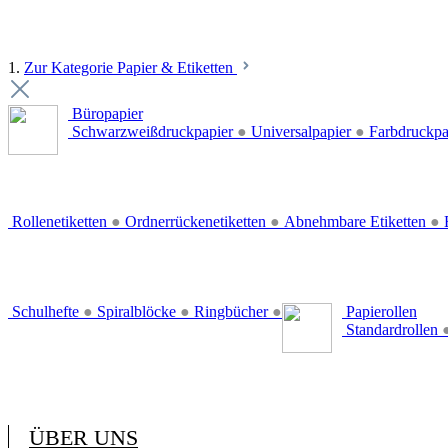
1.
Zur Kategorie Papier & Etiketten
Büropapier
Schwarzweißdruckpapier
●
Universalpapier
●
Farbdruckpa
Rollenetiketten
●
Ordnerrückenetiketten
●
Abnehmbare Etiketten
●
E
Schulhefte
●
Spiralblöcke
●
Ringbücher
●
Papierollen
Standardrollen
ÜBER UNS