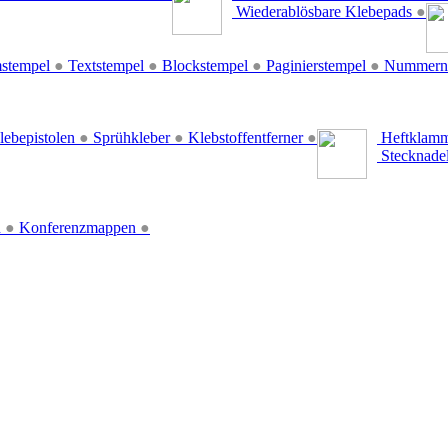
Wiederablösbare Klebepads
●
stempel
●
Textstempel
●
Blockstempel
●
Paginierstempel
●
Nummern
lebepistolen
●
Sprühkleber
●
Klebstoffentferner
●
Heftklamm
Stecknade
n
●
Konferenzmappen
●