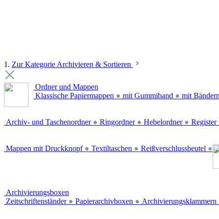
1.
Zur Kategorie Archivieren & Sortieren
Ordner und Mappen
Klassische Papiermappen
●
mit Gummiband
●
mit Bänder
Archiv- und Taschenordner
●
Ringordner
●
Hebelordner
●
Register 
Mappen mit Druckknopf
●
Textiltaschen
●
Reißverschlussbeutel
●
Archivierungsboxen
Zeitschriftenständer
●
Papierarchivboxen
●
Archivierungsklammern