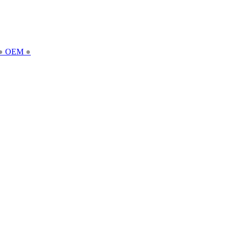
●
OEM
●