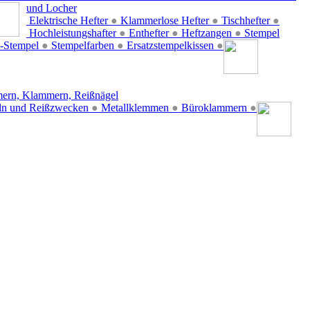
und Locher
Elektrische Hefter
●
Klammerlose Hefter
●
Tischhefter
●
Hochleistungshafter
●
Enthefter
●
Heftzangen
●
Stempel
-Stempel
●
Stempelfarben
●
Ersatzstempelkissen
●
ern, Klammern, Reißnägel
ln und Reißzwecken
●
Metallklemmen
●
Büroklammern
●