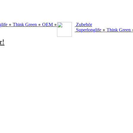
glife
●
Think Green
●
OEM
●
Zubehör
Superlonglife
●
Think Green
r!