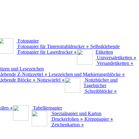
Fotopapier
Fotopapier für Tintenstrahldrucker
●
Selbstklebende
Fotopapier für Laserdrucker
●
Etiketten
Universaletiketten
●
Versandetiketten
●
tizen und Lesezeichen
klebende Z-Notizzettel
●
Lesezeichen und Markierungsblöcke
●
klebende Blöcke
●
Notizwürfel
●
Notizbücher und
Tagebücher
Schreibblöcke
●
ollen
●
Tabellierpapier
Spezialpapier und Karton
Druckerfolien
●
Krepppapier
●
Zeichenkarton
●