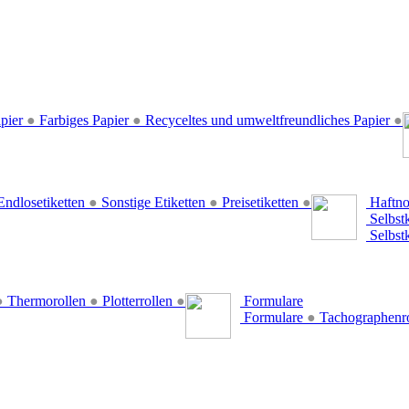
pier
●
Farbiges Papier
●
Recyceltes und umweltfreundliches Papier
●
ndlosetiketten
●
Sonstige Etiketten
●
Preisetiketten
●
Haftno
Selbst
Selbst
●
Thermorollen
●
Plotterrollen
●
Formulare
Formulare
●
Tachographenr