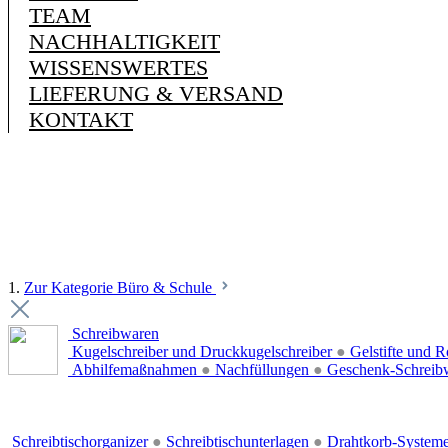
TEAM
NACHHALTIGKEIT
WISSENSWERTES
LIEFERUNG & VERSAND
KONTAKT
1.
Zur Kategorie Büro & Schule
Schreibwaren
Kugelschreiber und Druckkugelschreiber
●
Gelstifte und R
Abhilfemaßnahmen
●
Nachfüllungen
●
Geschenk-Schreib
Schreibtischorganizer
●
Schreibtischunterlagen
●
Drahtkorb-System