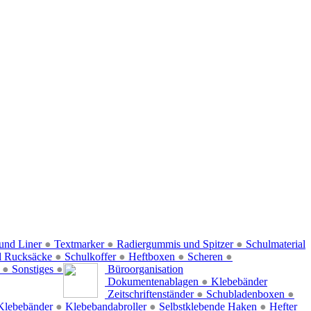
und Liner
●
Textmarker
●
Radiergummis und Spitzer
●
Schulmaterial
d Rucksäcke
●
Schulkoffer
●
Heftboxen
●
Scheren
●
f
●
Sonstiges
●
Büroorganisation
Dokumentenablagen
●
Klebebänder
Zeitschriftenständer
●
Schubladenboxen
●
Klebebänder
●
Klebebandabroller
●
Selbstklebende Haken
●
Hefter