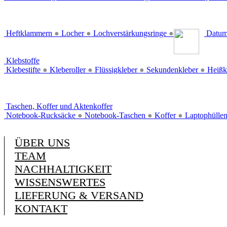
Heftklammern
●
Locher
●
Lochverstärkungsringe
●
Datum
Klebstoffe
Klebestifte
●
Kleberoller
●
Flüssigkleber
●
Sekundenkleber
●
Heißk
Taschen, Koffer und Aktenkoffer
Notebook-Rucksäcke
●
Notebook-Taschen
●
Koffer
●
Laptophülle
ÜBER UNS
TEAM
NACHHALTIGKEIT
WISSENSWERTES
LIEFERUNG & VERSAND
KONTAKT