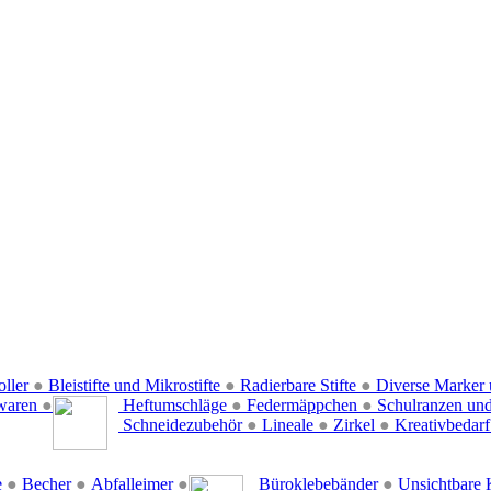
oller
●
Bleistifte und Mikrostifte
●
Radierbare Stifte
●
Diverse Marker 
waren
●
Heftumschläge
●
Federmäppchen
●
Schulranzen un
Schneidezubehör
●
Lineale
●
Zirkel
●
Kreativbedar
e
●
Becher
●
Abfalleimer
●
Büroklebebänder
●
Unsichtbare 