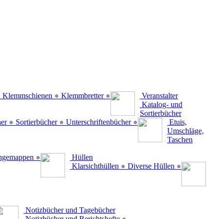
●
Klemmschienen
●
Klemmbretter
●
Veranstalter
Katalog- und
Sortierbücher
her
●
Sortierbücher
●
Unterschriftenbücher
●
Etuis,
Umschläge,
Taschen
ängemappen
●
Hüllen
Klarsichthüllen
●
Diverse Hüllen
●
Notizbücher und Tagebücher
Notizbücher und Berichtshefte
●