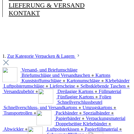
LIEFERUNG & VERSAND
KONTAKT
1.
Zur Kategorie Verpacken & Lagern
Versand- und Briefumschläge
Briefumschläge und Versandtaschen
●
Kartons
Kunststoffumschläge
●
Kartonumschläge
●
Klebebänder
Luftpolsterumschläge
●
Lieferscheine
●
Selbstklebende Taschen
●
Versandzubehör
●
Dreilagige Kartons
●
Füllmaterial
Fünflagige Kartons
●
Folien
Schnellverschlussbeutel
Schnellverschluss- und Versandkartons
●
Umzugskartons
●
Transportrollen
●
Packbänder
●
Spezialbänder
●
Papierbänder
●
Verpackungsmaterial
Doppelseitige Klebebänder
●
Abwickler
●
Luftpolsterkissen
●
Papierfüllmaterial
●