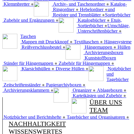
Klemmbretter
●
Archiv- und Taschenordner
●
Katalog-
Ringordner
●
Hebelordner
●
und
Register und Trennblätter
●
Sortierbücher
Zubehör und Ergänzungen
●
Katalogbücher
●
Etuis,
Sortierbücher
●
Umschläge,
Unterschriftenbücher
●
Taschen
Mappen mit Druckknopf
●
Textiltaschen
●
Hängesysteme
Reißverschlussbeutel
●
Hängemappen
●
Hüllen
Archivierungsboxen
Kunststoffboxen
Ständer für Hängemappen
●
Zubehör für Hängemappen
●
Klarsichthüllen
●
Diverse Hüllen
●
Notizbücher
und
Tagebücher
Zeitschriftenständer
●
Papierarchivboxen
●
Archivierungsklammern
●
Organizer
●
Ablageboxen
●
Karteikästen und Zubehör
●
ÜBER UNS
TEAM
Notizbücher und Berichtshefte
●
Tagebücher und Organisatoren
●
NACHHALTIGKEIT
WISSENSWERTES