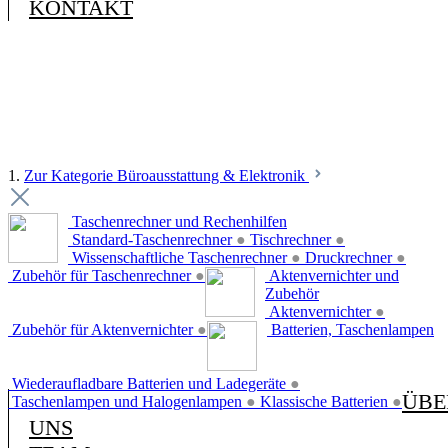
KONTAKT
1.
Zur Kategorie Büroausstattung & Elektronik
Taschenrechner und Rechenhilfen
Standard-Taschenrechner
●
Tischrechner
●
Wissenschaftliche Taschenrechner
●
Druckrechner
●
Zubehör für Taschenrechner
●
Aktenvernichter und
Zubehör
Aktenvernichter
●
Zubehör für Aktenvernichter
●
Batterien, Taschenlampen
Wiederaufladbare Batterien und Ladegeräte
●
ÜBE
Taschenlampen und Halogenlampen
●
Klassische Batterien
●
UNS