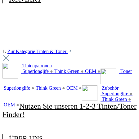
1.
Zur Kategorie Tinten & Toner
Tintenpatronen
Superlonglife
●
Think Green
●
OEM
●
Toner
Superlonglife
●
Think Green
●
OEM
●
Zubehör
Superlonglife
●
Think Green
●
OEM
●
Nutzen Sie unseren 1-2-3 Tinten/Toner
Finder!
ÜBER UNS