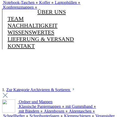
Notebook-Taschen
●
Koffer
●
Laptophüllen
●
Konferenzmappen
●
ÜBER UNS
TEAM
NACHHALTIGKEIT
WISSENSWERTES
LIEFERUNG & VERSAND
KONTAKT
1.
Zur Kategorie Archivieren & Sortieren
Ordner und Mappen
Klassische Papiermappen
●
mit Gummiband
●
mit Bändern
●
Aktenboxen
●
Aktentaschen
●
Schnellhefter
●
Schreibunterlagen
●
Klemmschienen
●
Veranstalter