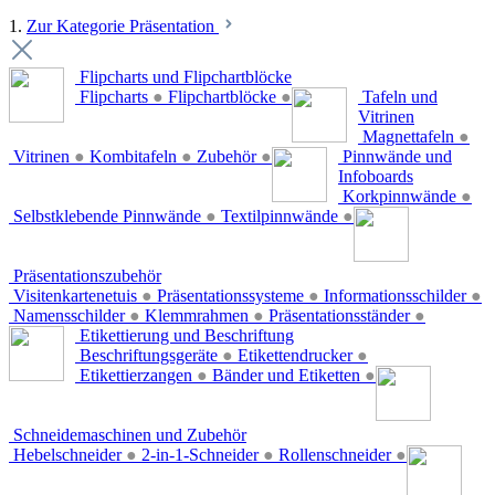
1.
Zur Kategorie Präsentation
Flipcharts und Flipchartblöcke
Flipcharts
●
Flipchartblöcke
●
Tafeln und
Vitrinen
Magnettafeln
●
Vitrinen
●
Kombitafeln
●
Zubehör
●
Pinnwände und
Infoboards
Korkpinnwände
●
Selbstklebende Pinnwände
●
Textilpinnwände
●
Präsentationszubehör
Visitenkartenetuis
●
Präsentationssysteme
●
Informationsschilder
●
Namensschilder
●
Klemmrahmen
●
Präsentationsständer
●
Etikettierung und Beschriftung
Beschriftungsgeräte
●
Etikettendrucker
●
Etikettierzangen
●
Bänder und Etiketten
●
Schneidemaschinen und Zubehör
Hebelschneider
●
2-in-1-Schneider
●
Rollenschneider
●