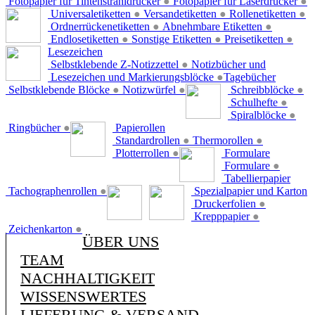
Fotopapier für Tintenstrahldrucker
●
Fotopapier für Laserdrucker
●
Universaletiketten
●
Versandetiketten
●
Rollenetiketten
●
Ordnerrückenetiketten
●
Abnehmbare Etiketten
●
Endlosetiketten
●
Sonstige Etiketten
●
Preisetiketten
●
Lesezeichen
Selbstklebende Z-Notizzettel
●
Notizbücher und
Lesezeichen und Markierungsblöcke
●
Tagebücher
Selbstklebende Blöcke
●
Notizwürfel
●
Schreibblöcke
●
Schulhefte
●
Spiralblöcke
●
Ringbücher
●
Papierollen
Standardrollen
●
Thermorollen
●
Plotterrollen
●
Formulare
Formulare
●
Tabellierpapier
Tachographenrollen
●
Spezialpapier und Karton
Druckerfolien
●
Krepppapier
●
Zeichenkarton
●
ÜBER UNS
TEAM
NACHHALTIGKEIT
WISSENSWERTES
LIEFERUNG & VERSAND