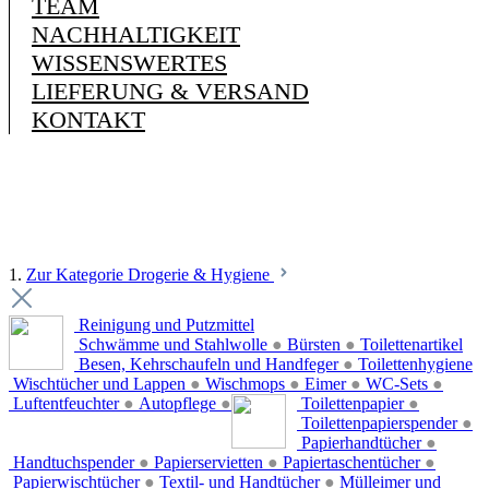
TEAM
NACHHALTIGKEIT
WISSENSWERTES
LIEFERUNG & VERSAND
KONTAKT
1.
Zur Kategorie Drogerie & Hygiene
Reinigung und Putzmittel
Schwämme und Stahlwolle
●
Bürsten
●
Toilettenartikel
Besen, Kehrschaufeln und Handfeger
●
Toilettenhygiene
Wischtücher und Lappen
●
Wischmops
●
Eimer
●
WC-Sets
●
Luftentfeuchter
●
Autopflege
●
Toilettenpapier
●
Toilettenpapierspender
●
Papierhandtücher
●
Handtuchspender
●
Papierservietten
●
Papiertaschentücher
●
Papierwischtücher
●
Textil- und Handtücher
●
Mülleimer und