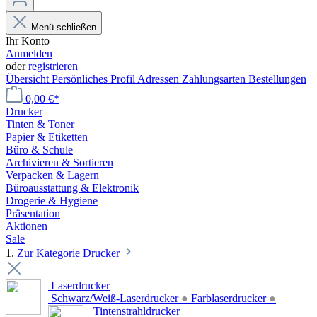
Menü schließen
Ihr Konto
Anmelden
oder
registrieren
Übersicht
Persönliches Profil
Adressen
Zahlungsarten
Bestellungen
0,00 €*
Drucker
Tinten & Toner
Papier & Etiketten
Büro & Schule
Archivieren & Sortieren
Verpacken & Lagern
Büroausstattung & Elektronik
Drogerie & Hygiene
Präsentation
Aktionen
Sale
1.
Zur Kategorie Drucker
Laserdrucker
Schwarz/Weiß-Laserdrucker
●
Farblaserdrucker
●
Tintenstrahldrucker