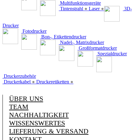
Multifunktionsgeräte
Tintenstrahl
●
Laser
●
3D-
Drucker
Fotodrucker
Bon-, Etikettendrucker
Nadel-, Matrixdrucker
Großformatdrucker
Spezialdrucker
Druckerzubehör
Druckerkabel
●
Druckeretiketten
●
ÜBER UNS
TEAM
NACHHALTIGKEIT
WISSENSWERTES
LIEFERUNG & VERSAND
KONTAKT