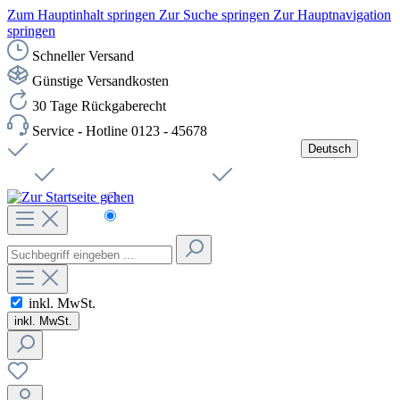
Zum Hauptinhalt springen
Zur Suche springen
Zur Hauptnavigation
springen
Schneller Versand
Günstige Versandkosten
30 Tage Rückgaberecht
Service - Hotline 0123 - 45678
Deutsch
Versandkostenfreie Lieferung ab 49,00€ Netto
Jobs
Sichere SSL-Verbindung
Schnelle Lieferung
Čeština
Helpdesk
Nachhaltigkeit
Deutsch
inkl. MwSt.
inkl. MwSt.