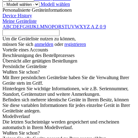
Modell wählen
Personalisierte Geräteinformationen
Device History
Meine Geräteliste
A
B
C
D
E
F
G
H
I
J
K
L
M
N
O
P
Q
R
S
T
U
V
W
X
Y
Z
A
Z
0
9
Um die Geräteliste nutzen zu können,
müssen Sie sich
anmelden
oder
registrieren
Vorteile eines Accounts
Beschleunigung des Bestellprozesses
Übersicht aller getätigten Bestellungen
Persönliche Geräteliste
Wußten Sie schon?
Mit Ihrer persönlichen Geräteliste haben Sie die Verwaltung Ihrer
Geräte stets im Griff.
Hinterlegen Sie wichtige Informationen, wie z.B. Seriennummer,
Standort, Gerätenutzer und weitere Anmerkungen.
Befinden sich mehrere identische Geräte in Ihrem Besitz, können
Sie diese variablen Informationen für jedes einzelne Gerät in Ihrer
Geräteliste anlegen.
Modellverlauf
Die letzten Sucheinträge werden gespeichert und erscheinen
automatisch in Ihrem Modellverlauf.
Wußten Sie schon?