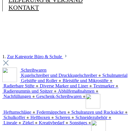
KONTAKT
1.
Zur Kategorie Büro & Schule
Schreibwaren
Kugelschreiber und Druckkugelschreiber
●
Schulmaterial
Gelstifte und Roller
●
Bleistifte und Mikrostifte
●
Radierbare Stifte
●
Diverse Marker und Liner
●
Textmarker
●
Radiergummis und Spitzer
●
Abhilfemaßnahmen
●
Nachfüllungen
●
Geschenk-Schreibwaren
●
Heftumschläge
●
Federmäppchen
●
Schulranzen und Rucksäcke
●
Schulkoffer
●
Heftboxen
●
Scheren
●
Schneidezubehör
●
Lineale
●
Zirkel
●
Kreativbedarf
●
Sonstiges
●