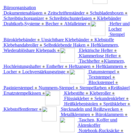
Büroorganisation
Dokumentenablagen
●
Zeitschriftenständer
●
Schubladenboxen
●
Schreibtischorganizer
●
Schreibtischunterlagen
●
Klebebänder
Drahtkorb-Systeme
●
Becher
●
Abfalleimer
●
Hefter und
Locher
Stempel
Büroklebebänder
●
Unsichtbare Klebebänder
●
Klebstoffe
Klebebandabroller
●
Selbstklebende Haken
●
Heftklammern,
Wiederablösbare Klebepads
●
Elektrische Hefter
●
Klammerlose Hefter
●
Tischhefter
●
Klammern,
Hochleistungshafter
●
Enthefter
●
Heftzangen
●
Heftklammern
●
Locher
●
Lochverstärkungsringe
●
Datumstempel
●
Textstempel
●
Blockstempel
●
Paginierstempel
●
Nummern-Stempel
●
Stempelfarben
●
Reißnägel
Ersatzstempelkissen
●
Klebestifte
●
Kleberoller
●
Flüssigkleber
●
Sekundenkleber
●
Heißklebepistolen
●
Sprühkleber
●
Klebstoffentferner
●
Stecknadeln und Reißzwecken
●
Metallklemmen
●
Büroklammern
●
Taschen, Koffer und
Aktenkoffer
Notebook-Rucksäcke
●