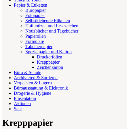
Papier & Etiketten
Büropapier
Fotopapier
Selbstklebende Etiketten
Haftnotizen und Lesezeichen
Notizbücher und Tagebücher
Papierollen
Formulare
Tabellierpapier
Spezialpapier und Karton
Druckerfolien
Krepppapier
Zeichenkarton
Büro & Schule
Archivieren & Sortieren
Verpacken & Lagern
Büroausstattung & Elektronik
Drogerie & Hygiene
Präsentation
Aktionen
Sale
Krepppapier