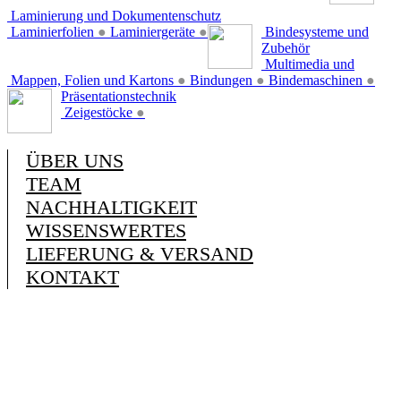
Laminierung und Dokumentenschutz
Laminierfolien
●
Laminiergeräte
●
Bindesysteme und
Zubehör
Multimedia und
Mappen, Folien und Kartons
●
Bindungen
●
Bindemaschinen
●
Präsentationstechnik
Zeigestöcke
●
ÜBER UNS
TEAM
NACHHALTIGKEIT
WISSENSWERTES
LIEFERUNG & VERSAND
KONTAKT