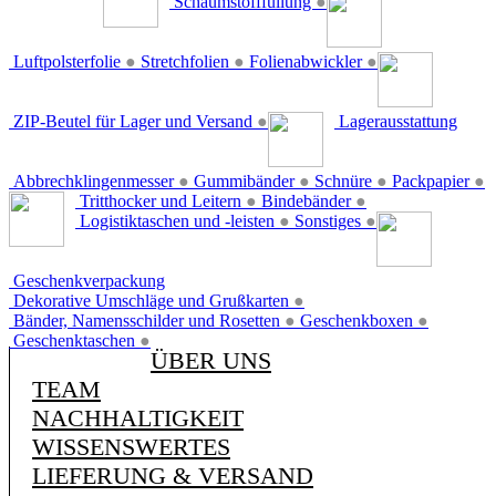
Schaumstofffüllung
●
Luftpolsterfolie
●
Stretchfolien
●
Folienabwickler
●
ZIP-Beutel für Lager und Versand
●
Lagerausstattung
Abbrechklingenmesser
●
Gummibänder
●
Schnüre
●
Packpapier
●
Tritthocker und Leitern
●
Bindebänder
●
Logistiktaschen und -leisten
●
Sonstiges
●
Geschenkverpackung
Dekorative Umschläge und Grußkarten
●
Bänder, Namensschilder und Rosetten
●
Geschenkboxen
●
Geschenktaschen
●
ÜBER UNS
TEAM
NACHHALTIGKEIT
WISSENSWERTES
LIEFERUNG & VERSAND