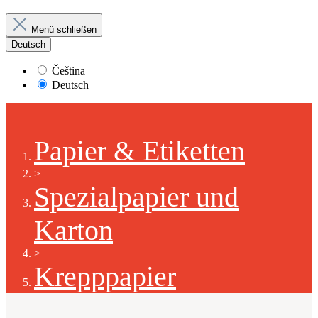
Menü schließen
Deutsch
Čeština
Deutsch
Papier & Etiketten
>
Spezialpapier und
Karton
>
Krepppapier