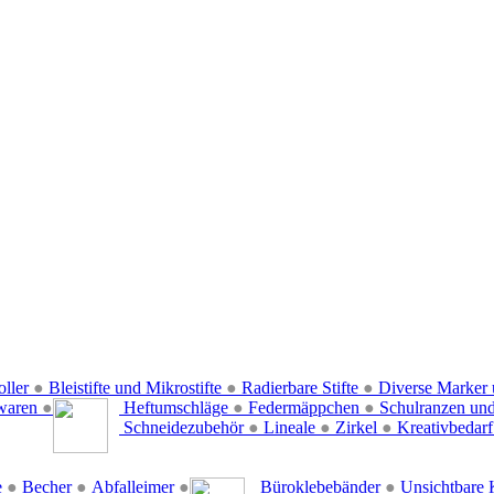
oller
●
Bleistifte und Mikrostifte
●
Radierbare Stifte
●
Diverse Marker 
waren
●
Heftumschläge
●
Federmäppchen
●
Schulranzen un
Schneidezubehör
●
Lineale
●
Zirkel
●
Kreativbedar
e
●
Becher
●
Abfalleimer
●
Büroklebebänder
●
Unsichtbare 