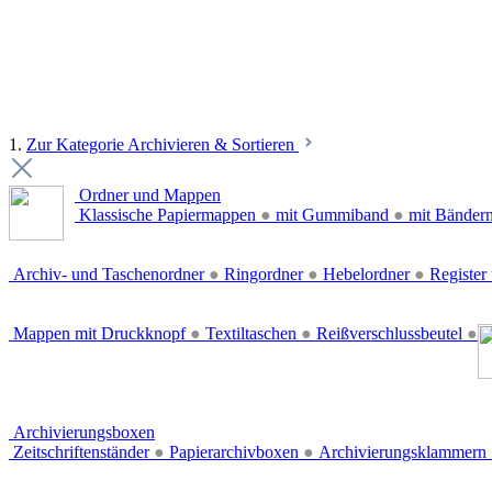
1.
Zur Kategorie Archivieren & Sortieren
Ordner und Mappen
Klassische Papiermappen
●
mit Gummiband
●
mit Bänder
Archiv- und Taschenordner
●
Ringordner
●
Hebelordner
●
Register 
Mappen mit Druckknopf
●
Textiltaschen
●
Reißverschlussbeutel
●
Archivierungsboxen
Zeitschriftenständer
●
Papierarchivboxen
●
Archivierungsklammern