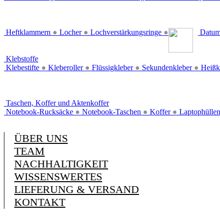
Heftklammern
●
Locher
●
Lochverstärkungsringe
●
Datum
Klebstoffe
Klebestifte
●
Kleberoller
●
Flüssigkleber
●
Sekundenkleber
●
Heißk
Taschen, Koffer und Aktenkoffer
Notebook-Rucksäcke
●
Notebook-Taschen
●
Koffer
●
Laptophülle
ÜBER UNS
TEAM
NACHHALTIGKEIT
WISSENSWERTES
LIEFERUNG & VERSAND
KONTAKT