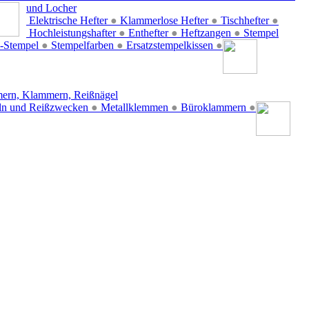
und Locher
Elektrische Hefter
●
Klammerlose Hefter
●
Tischhefter
●
Hochleistungshafter
●
Enthefter
●
Heftzangen
●
Stempel
-Stempel
●
Stempelfarben
●
Ersatzstempelkissen
●
ern, Klammern, Reißnägel
ln und Reißzwecken
●
Metallklemmen
●
Büroklammern
●