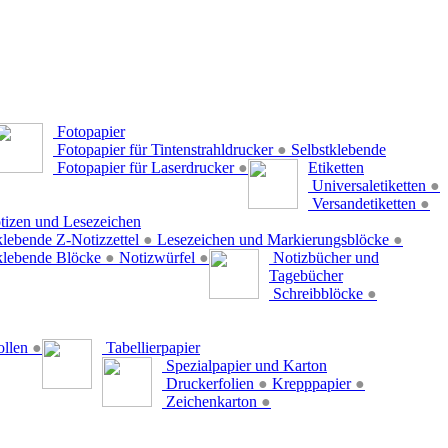
Fotopapier
Fotopapier für Tintenstrahldrucker
●
Selbstklebende
Fotopapier für Laserdrucker
●
Etiketten
Universaletiketten
●
Versandetiketten
●
tizen und Lesezeichen
klebende Z-Notizzettel
●
Lesezeichen und Markierungsblöcke
●
klebende Blöcke
●
Notizwürfel
●
Notizbücher und
Tagebücher
Schreibblöcke
●
ollen
●
Tabellierpapier
Spezialpapier und Karton
Druckerfolien
●
Krepppapier
●
Zeichenkarton
●