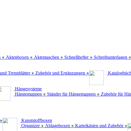
n
●
Aktenboxen
●
Aktentaschen
●
Schnellhefter
●
Schreibunterlagen
und Trennblätter
●
Zubehör und Ergänzungen
●
Katalogbüc
Hängesysteme
Hängemappen
●
Ständer für Hängemappen
●
Zubehör für H
●
Kunststoffboxen
Organizer
●
Ablageboxen
●
Karteikästen und Zubehör
●