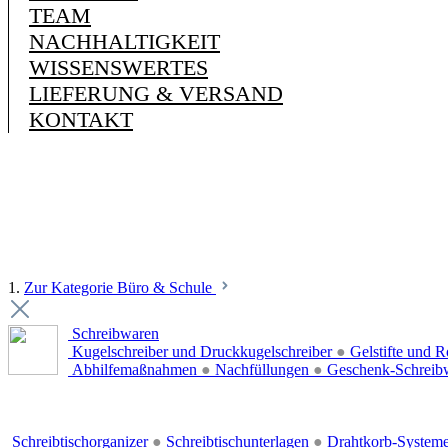
TEAM
NACHHALTIGKEIT
WISSENSWERTES
LIEFERUNG & VERSAND
KONTAKT
1.
Zur Kategorie Büro & Schule
Schreibwaren
Kugelschreiber und Druckkugelschreiber
●
Gelstifte und R
Abhilfemaßnahmen
●
Nachfüllungen
●
Geschenk-Schreib
Schreibtischorganizer
●
Schreibtischunterlagen
●
Drahtkorb-System