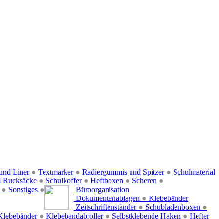
und Liner
●
Textmarker
●
Radiergummis und Spitzer
●
Schulmaterial
d Rucksäcke
●
Schulkoffer
●
Heftboxen
●
Scheren
●
f
●
Sonstiges
●
Büroorganisation
Dokumentenablagen
●
Klebebänder
Zeitschriftenständer
●
Schubladenboxen
●
Klebebänder
●
Klebebandabroller
●
Selbstklebende Haken
●
Hefter