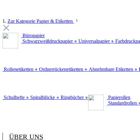
1.
Zur Kategorie Papier & Etiketten
Büropapier
Schwarzweißdruckpapier
●
Universalpapier
●
Farbdruckpa
Rollenetiketten
●
Ordnerrückenetiketten
●
Abnehmbare Etiketten
●
E
Schulhefte
●
Spiralblöcke
●
Ringbücher
●
Papierollen
Standardrollen
ÜBER UNS