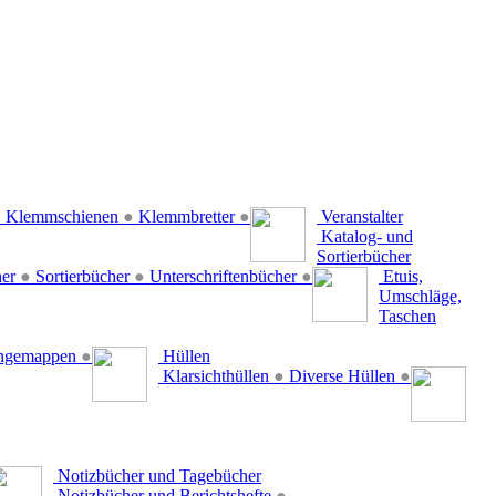
●
Klemmschienen
●
Klemmbretter
●
Veranstalter
Katalog- und
Sortierbücher
her
●
Sortierbücher
●
Unterschriftenbücher
●
Etuis,
Umschläge,
Taschen
ängemappen
●
Hüllen
Klarsichthüllen
●
Diverse Hüllen
●
Notizbücher und Tagebücher
Notizbücher und Berichtshefte
●