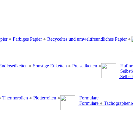
pier
●
Farbiges Papier
●
Recyceltes und umweltfreundliches Papier
●
ndlosetiketten
●
Sonstige Etiketten
●
Preisetiketten
●
Haftno
Selbst
Selbst
●
Thermorollen
●
Plotterrollen
●
Formulare
Formulare
●
Tachographenr