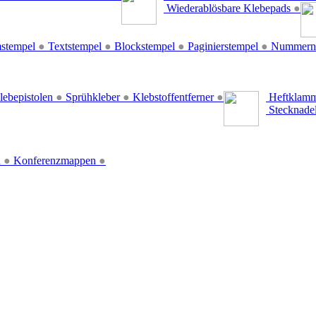
Wiederablösbare Klebepads
●
stempel
●
Textstempel
●
Blockstempel
●
Paginierstempel
●
Nummern
lebepistolen
●
Sprühkleber
●
Klebstoffentferner
●
Heftklamm
Stecknade
n
●
Konferenzmappen
●