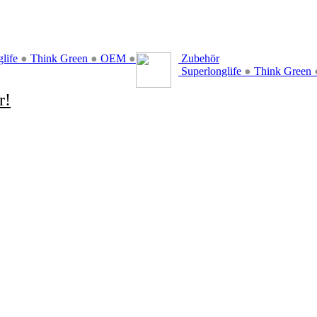
glife
●
Think Green
●
OEM
●
Zubehör
Superlonglife
●
Think Green
r!