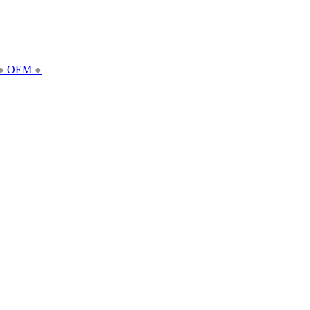
●
OEM
●