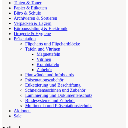
Tinten & Toner
Papier & Etiketten
Büro & Schule
Archivieren & Sortieren
Verpacken & Lagern
Büroausstattung & Elektronik
Drogerie & Hygiene
Präsentation
Flipcharts und Flipchartblöcke
Tafeln und Vitrinen
Magnettafeln
Vitrinen
Kombitafeln
Zubehör
Pinnwände und Infoboards
Präsentationszubehör
Etikettierung und Beschriftung
Schneidemaschinen und Zubehör
Laminierung und Dokumentenschutz
Bindesysteme und Zubehör
Multimedia und Präsentationstechnik
Aktionen
Sale