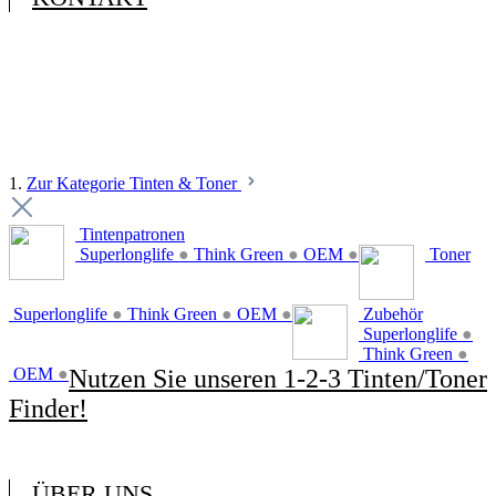
1.
Zur Kategorie Tinten & Toner
Tintenpatronen
Superlonglife
●
Think Green
●
OEM
●
Toner
Superlonglife
●
Think Green
●
OEM
●
Zubehör
Superlonglife
●
Think Green
●
OEM
●
Nutzen Sie unseren 1-2-3 Tinten/Toner
Finder!
ÜBER UNS