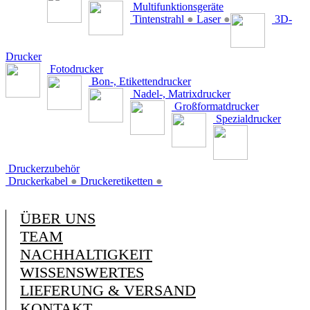
Multifunktionsgeräte
Tintenstrahl
●
Laser
●
3D-
Drucker
Fotodrucker
Bon-, Etikettendrucker
Nadel-, Matrixdrucker
Großformatdrucker
Spezialdrucker
Druckerzubehör
Druckerkabel
●
Druckeretiketten
●
ÜBER UNS
TEAM
NACHHALTIGKEIT
WISSENSWERTES
LIEFERUNG & VERSAND
KONTAKT