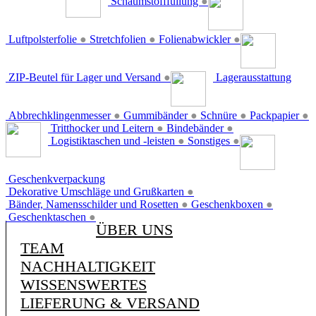
Schaumstofffüllung
●
Luftpolsterfolie
●
Stretchfolien
●
Folienabwickler
●
ZIP-Beutel für Lager und Versand
●
Lagerausstattung
Abbrechklingenmesser
●
Gummibänder
●
Schnüre
●
Packpapier
●
Tritthocker und Leitern
●
Bindebänder
●
Logistiktaschen und -leisten
●
Sonstiges
●
Geschenkverpackung
Dekorative Umschläge und Grußkarten
●
Bänder, Namensschilder und Rosetten
●
Geschenkboxen
●
Geschenktaschen
●
ÜBER UNS
TEAM
NACHHALTIGKEIT
WISSENSWERTES
LIEFERUNG & VERSAND