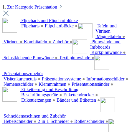
1.
Zur Kategorie Präsentation
Flipcharts und Flipchartblöcke
Flipcharts
●
Flipchartblöcke
●
Tafeln und
Vitrinen
Magnettafeln
●
Vitrinen
●
Kombitafeln
●
Zubehör
●
Pinnwände und
Infoboards
Korkpinnwände
●
Selbstklebende Pinnwände
●
Textilpinnwände
●
Präsentationszubehör
Visitenkartenetuis
●
Präsentationssysteme
●
Informationsschilder
●
Namensschilder
●
Klemmrahmen
●
Präsentationsständer
●
Etikettierung und Beschriftung
Beschriftungsgeräte
●
Etikettendrucker
●
Etikettierzangen
●
Bänder und Etiketten
●
Schneidemaschinen und Zubehör
Hebelschneider
●
2-in-1-Schneider
●
Rollenschneider
●