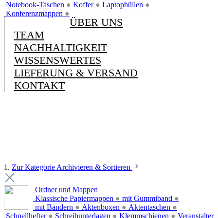
Notebook-Taschen
●
Koffer
●
Laptophüllen
●
Konferenzmappen
●
ÜBER UNS
TEAM
NACHHALTIGKEIT
WISSENSWERTES
LIEFERUNG & VERSAND
KONTAKT
1.
Zur Kategorie Archivieren & Sortieren
Ordner und Mappen
Klassische Papiermappen
●
mit Gummiband
●
mit Bändern
●
Aktenboxen
●
Aktentaschen
●
Schnellhefter
●
Schreibunterlagen
●
Klemmschienen
●
Veranstalter