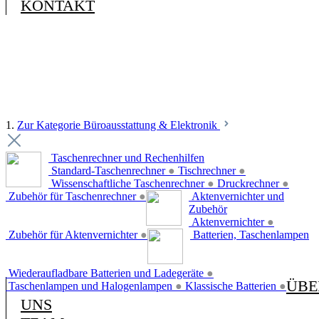
KONTAKT
1.
Zur Kategorie Büroausstattung & Elektronik
Taschenrechner und Rechenhilfen
Standard-Taschenrechner
●
Tischrechner
●
Wissenschaftliche Taschenrechner
●
Druckrechner
●
Zubehör für Taschenrechner
●
Aktenvernichter und
Zubehör
Aktenvernichter
●
Zubehör für Aktenvernichter
●
Batterien, Taschenlampen
Wiederaufladbare Batterien und Ladegeräte
●
ÜBE
Taschenlampen und Halogenlampen
●
Klassische Batterien
●
UNS