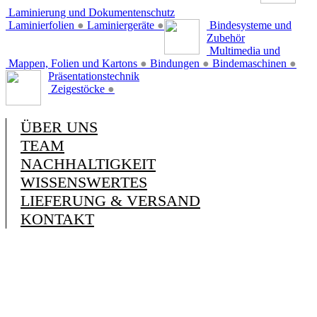
Laminierung und Dokumentenschutz
Laminierfolien
●
Laminiergeräte
●
Bindesysteme und
Zubehör
Multimedia und
Mappen, Folien und Kartons
●
Bindungen
●
Bindemaschinen
●
Präsentationstechnik
Zeigestöcke
●
ÜBER UNS
TEAM
NACHHALTIGKEIT
WISSENSWERTES
LIEFERUNG & VERSAND
KONTAKT