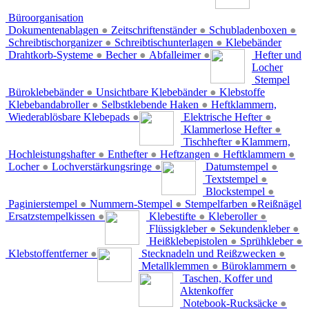
Büroorganisation
Dokumentenablagen
●
Zeitschriftenständer
●
Schubladenboxen
●
Schreibtischorganizer
●
Schreibtischunterlagen
●
Klebebänder
Drahtkorb-Systeme
●
Becher
●
Abfalleimer
●
Hefter und
Locher
Stempel
Büroklebebänder
●
Unsichtbare Klebebänder
●
Klebstoffe
Klebebandabroller
●
Selbstklebende Haken
●
Heftklammern,
Wiederablösbare Klebepads
●
Elektrische Hefter
●
Klammerlose Hefter
●
Tischhefter
●
Klammern,
Hochleistungshafter
●
Enthefter
●
Heftzangen
●
Heftklammern
●
Locher
●
Lochverstärkungsringe
●
Datumstempel
●
Textstempel
●
Blockstempel
●
Paginierstempel
●
Nummern-Stempel
●
Stempelfarben
●
Reißnägel
Ersatzstempelkissen
●
Klebestifte
●
Kleberoller
●
Flüssigkleber
●
Sekundenkleber
●
Heißklebepistolen
●
Sprühkleber
●
Klebstoffentferner
●
Stecknadeln und Reißzwecken
●
Metallklemmen
●
Büroklammern
●
Taschen, Koffer und
Aktenkoffer
Notebook-Rucksäcke
●