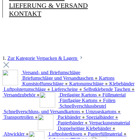
LIEFERUNG & VERSAND
KONTAKT
1.
Zur Kategorie Verpacken & Lagern
Versand- und Briefumschläge
Briefumschläge und Versandtaschen
●
Kartons
Kunststoffumschläge
●
Kartonumschläge
●
Klebebänder
Luftpolsterumschläge
●
Lieferscheine
●
Selbstklebende Taschen
●
Versandzubehör
●
Dreilagige Kartons
●
Füllmaterial
Fünflagige Kartons
●
Folien
Schnellverschlussbeutel
Schnellverschluss- und Versandkartons
●
Umzugskartons
●
Transportrollen
●
Packbänder
●
Spezialbänder
●
Papierbänder
●
Verpackungsmaterial
Doppelseitige Klebebänder
●
Abwickler
●
Luftpolsterkissen
●
Papierfüllmaterial
●