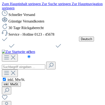
Zum Hauptinhalt springen
Zur Suche springen
Zur Hauptnavigation
springen
Schneller Versand
Günstige Versandkosten
30 Tage Rückgaberecht
Service - Hotline 0123 - 45678
Deutsch
Versandkostenfreie Lieferung ab 49,00€ Netto
Jobs
Sichere SSL-Verbindung
Schnelle Lieferung
Čeština
Helpdesk
Nachhaltigkeit
Deutsch
inkl. MwSt.
inkl. MwSt.