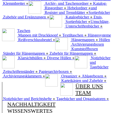
Klemmbretter
●
Archiv- und Taschenordner
●
Katalog-
Ringordner
●
Hebelordner
●
und
Register und Trennblätter
●
Sortierbücher
Zubehör und Ergänzungen
●
Katalogbücher
●
Etuis,
Sortierbücher
●
Umschläge,
Unterschriftenbücher
●
Taschen
Mappen mit Druckknopf
●
Textiltaschen
●
Hängesysteme
Reißverschlussbeutel
●
Hängemappen
●
Hüllen
Archivierungsboxen
Kunststoffboxen
Ständer für Hängemappen
●
Zubehör für Hängemappen
●
Klarsichthüllen
●
Diverse Hüllen
●
Notizbücher
und
Tagebücher
Zeitschriftenständer
●
Papierarchivboxen
●
Archivierungsklammern
●
Organizer
●
Ablageboxen
●
Karteikästen und Zubehör
●
ÜBER UNS
TEAM
Notizbücher und Berichtshefte
●
Tagebücher und Organisatoren
●
NACHHALTIGKEIT
WISSENSWERTES