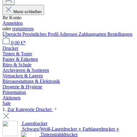
Menü schließen
Ihr Konto
Anmelden
oder
registrieren
Übersicht
Persönliches Profil
Adressen
Zahlungsarten
Bestellungen
0,00 €*
Drucker
Tinten & Toner
Papier & Etiketten
Büro & Schule
Archivieren & Sortieren
Verpacken & Lagern
Büroausstattung & Elektronik
Drogerie & Hygiene
Präsentation
Aktionen
Sale
1.
Zur Kategorie Drucker
Laserdrucker
Schwarz/Weiß-Laserdrucker
●
Farblaserdrucker
●
Tintenstrahldrucker