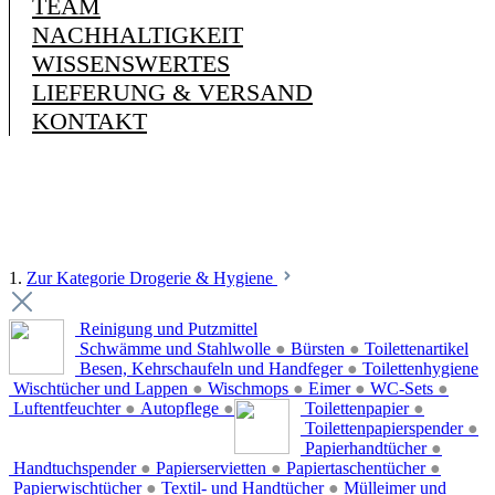
TEAM
NACHHALTIGKEIT
WISSENSWERTES
LIEFERUNG & VERSAND
KONTAKT
1.
Zur Kategorie Drogerie & Hygiene
Reinigung und Putzmittel
Schwämme und Stahlwolle
●
Bürsten
●
Toilettenartikel
Besen, Kehrschaufeln und Handfeger
●
Toilettenhygiene
Wischtücher und Lappen
●
Wischmops
●
Eimer
●
WC-Sets
●
Luftentfeuchter
●
Autopflege
●
Toilettenpapier
●
Toilettenpapierspender
●
Papierhandtücher
●
Handtuchspender
●
Papierservietten
●
Papiertaschentücher
●
Papierwischtücher
●
Textil- und Handtücher
●
Mülleimer und