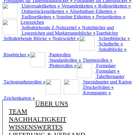
Fotopapier für Tintenstrahldrucker
●
Fotopapier für Laserdrucker
●
Universaletiketten
●
Versandetiketten
●
Rollenetiketten
●
Ordnerrückenetiketten
●
Abnehmbare Etiketten
●
Endlosetiketten
●
Sonstige Etiketten
●
Preisetiketten
●
Lesezeichen
Selbstklebende Z-Notizzettel
●
Notizbücher und
Lesezeichen und Markierungsblöcke
●
Tagebücher
Selbstklebende Blöcke
●
Notizwürfel
●
Schreibblöcke
●
Schulhefte
●
Spiralblöcke
●
Ringbücher
●
Papierollen
Standardrollen
●
Thermorollen
●
Plotterrollen
●
Formulare
Formulare
●
Tabellierpapier
Tachographenrollen
●
Spezialpapier und Karton
Druckerfolien
●
Krepppapier
●
Zeichenkarton
●
ÜBER UNS
TEAM
NACHHALTIGKEIT
WISSENSWERTES
LIEFERUNG & VERSAND