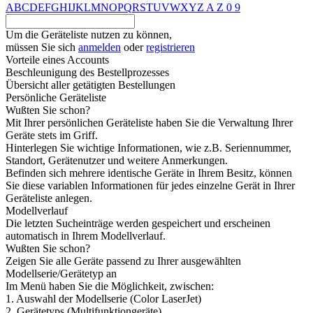
A
B
C
D
E
F
G
H
I
J
K
L
M
N
O
P
Q
R
S
T
U
V
W
X
Y
Z
A
Z
0
9
Um die Geräteliste nutzen zu können,
müssen Sie sich
anmelden
oder
registrieren
Vorteile eines Accounts
Beschleunigung des Bestellprozesses
Übersicht aller getätigten Bestellungen
Persönliche Geräteliste
Wußten Sie schon?
Mit Ihrer persönlichen Geräteliste haben Sie die Verwaltung Ihrer
Geräte stets im Griff.
Hinterlegen Sie wichtige Informationen, wie z.B. Seriennummer,
Standort, Gerätenutzer und weitere Anmerkungen.
Befinden sich mehrere identische Geräte in Ihrem Besitz, können
Sie diese variablen Informationen für jedes einzelne Gerät in Ihrer
Geräteliste anlegen.
Modellverlauf
Die letzten Sucheinträge werden gespeichert und erscheinen
automatisch in Ihrem Modellverlauf.
Wußten Sie schon?
Zeigen Sie alle Geräte passend zu Ihrer ausgewählten
Modellserie/Gerätetyp an
Im Menü haben Sie die Möglichkeit, zwischen:
1. Auswahl der Modellserie (Color LaserJet)
2. Gerätetyps (Multifunktiongeräte)