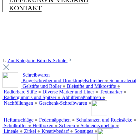
KONTAKT
1.
Zur Kategorie Büro & Schule
Schreibwaren
Kugelschreiber und Druckkugelschreiber
●
Schulmaterial
Gelstifte und Roller
●
Bleistifte und Mikrostifte
●
Radierbare Stifte
●
Diverse Marker und Liner
●
Textmarker
●
Radiergummis und Spitzer
●
Abhilfemaßnahmen
●
Nachfüllungen
●
Geschenk-Schreibwaren
●
Heftumschläge
●
Federmäppchen
●
Schulranzen und Rucksäcke
●
Schulkoffer
●
Heftboxen
●
Scheren
●
Schneidezubehör
●
Lineale
●
Zirkel
●
Kreativbedarf
●
Sonstiges
●