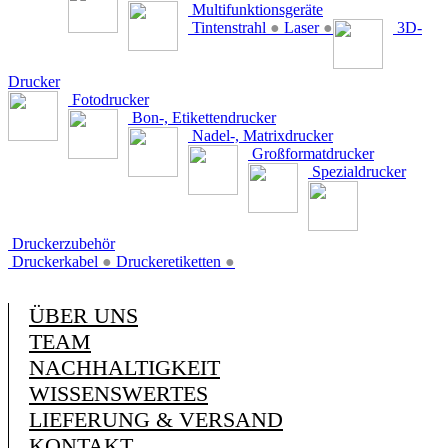
Multifunktionsgeräte
Tintenstrahl
●
Laser
●
3D-
Drucker
Fotodrucker
Bon-, Etikettendrucker
Nadel-, Matrixdrucker
Großformatdrucker
Spezialdrucker
Druckerzubehör
Druckerkabel
●
Druckeretiketten
●
ÜBER UNS
TEAM
NACHHALTIGKEIT
WISSENSWERTES
LIEFERUNG & VERSAND
KONTAKT