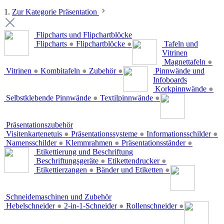
1.
Zur Kategorie Präsentation
Flipcharts und Flipchartblöcke
Flipcharts
●
Flipchartblöcke
●
Tafeln und
Vitrinen
Magnettafeln
●
Vitrinen
●
Kombitafeln
●
Zubehör
●
Pinnwände und
Infoboards
Korkpinnwände
●
Selbstklebende Pinnwände
●
Textilpinnwände
●
Präsentationszubehör
Visitenkartenetuis
●
Präsentationssysteme
●
Informationsschilder
●
Namensschilder
●
Klemmrahmen
●
Präsentationsständer
●
Etikettierung und Beschriftung
Beschriftungsgeräte
●
Etikettendrucker
●
Etikettierzangen
●
Bänder und Etiketten
●
Schneidemaschinen und Zubehör
Hebelschneider
●
2-in-1-Schneider
●
Rollenschneider
●