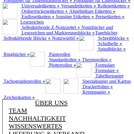
Fotopapier für Tintenstrahldrucker
●
Fotopapier für Laserdrucker
●
Universaletiketten
●
Versandetiketten
●
Rollenetiketten
●
Ordnerrückenetiketten
●
Abnehmbare Etiketten
●
Endlosetiketten
●
Sonstige Etiketten
●
Preisetiketten
●
Lesezeichen
Selbstklebende Z-Notizzettel
●
Notizbücher und
Lesezeichen und Markierungsblöcke
●
Tagebücher
Selbstklebende Blöcke
●
Notizwürfel
●
Schreibblöcke
●
Schulhefte
●
Spiralblöcke
●
Ringbücher
●
Papierollen
Standardrollen
●
Thermorollen
●
Plotterrollen
●
Formulare
Formulare
●
Tabellierpapier
Tachographenrollen
●
Spezialpapier und Karton
Druckerfolien
●
Krepppapier
●
Zeichenkarton
●
ÜBER UNS
TEAM
NACHHALTIGKEIT
WISSENSWERTES
LIEFERUNG & VERSAND