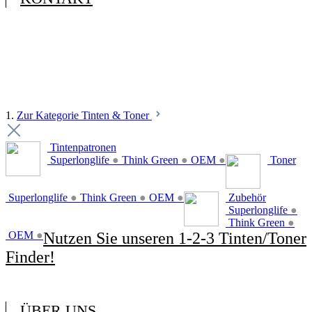
1.
Zur Kategorie Tinten & Toner
Tintenpatronen
Superlonglife
●
Think Green
●
OEM
●
Toner
Superlonglife
●
Think Green
●
OEM
●
Zubehör
Superlonglife
●
Think Green
●
OEM
●
Nutzen Sie unseren 1-2-3 Tinten/Toner
Finder!
ÜBER UNS