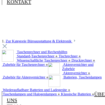
KONTAKT
1.
Zur Kategorie Büroausstattung & Elektronik
Taschenrechner und Rechenhilfen
Standard-Taschenrechner
●
Tischrechner
●
Wissenschaftliche Taschenrechner
●
Druckrechner
●
Zubehör für Taschenrechner
●
Aktenvernichter und
Zubehör
Aktenvernichter
●
Zubehör für Aktenvernichter
●
Batterien, Taschenlampen
Wiederaufladbare Batterien und Ladegeräte
●
ÜBE
Taschenlampen und Halogenlampen
●
Klassische Batterien
●
UNS