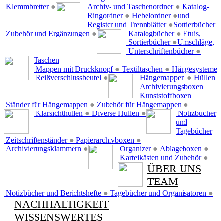
Klemmbretter
●
Archiv- und Taschenordner
●
Katalog-
Ringordner
●
Hebelordner
●
und
Register und Trennblätter
●
Sortierbücher
Zubehör und Ergänzungen
●
Katalogbücher
●
Etuis,
Sortierbücher
●
Umschläge,
Unterschriftenbücher
●
Taschen
Mappen mit Druckknopf
●
Textiltaschen
●
Hängesysteme
Reißverschlussbeutel
●
Hängemappen
●
Hüllen
Archivierungsboxen
Kunststoffboxen
Ständer für Hängemappen
●
Zubehör für Hängemappen
●
Klarsichthüllen
●
Diverse Hüllen
●
Notizbücher
und
Tagebücher
Zeitschriftenständer
●
Papierarchivboxen
●
Archivierungsklammern
●
Organizer
●
Ablageboxen
●
Karteikästen und Zubehör
●
ÜBER UNS
TEAM
Notizbücher und Berichtshefte
●
Tagebücher und Organisatoren
●
NACHHALTIGKEIT
WISSENSWERTES