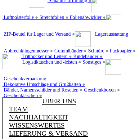
Schaumstofffüllung
●
Luftpolsterfolie
●
Stretchfolien
●
Folienabwickler
●
ZIP-Beutel für Lager und Versand
●
Lagerausstattung
Abbrechklingenmesser
●
Gummibänder
●
Schnüre
●
Packpapier
●
Tritthocker und Leitern
●
Bindebänder
●
Logistiktaschen und -leisten
●
Sonstiges
●
Geschenkverpackung
Dekorative Umschläge und Grußkarten
●
Bänder, Namensschilder und Rosetten
●
Geschenkboxen
●
Geschenktaschen
●
ÜBER UNS
TEAM
NACHHALTIGKEIT
WISSENSWERTES
LIEFERUNG & VERSAND