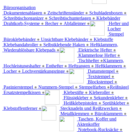
Büroorganisation
Dokumentenablagen
●
Zeitschriftenständer
●
Schubladenboxen
●
Schreibtischorganizer
●
Schreibtischunterlagen
●
Klebebänder
Drahtkorb-Systeme
●
Becher
●
Abfalleimer
●
Hefter und
Locher
Stempel
Büroklebebänder
●
Unsichtbare Klebebänder
●
Klebstoffe
Klebebandabroller
●
Selbstklebende Haken
●
Heftklammern,
Wiederablösbare Klebepads
●
Elektrische Hefter
●
Klammerlose Hefter
●
Tischhefter
●
Klammern,
Hochleistungshafter
●
Enthefter
●
Heftzangen
●
Heftklammern
●
Locher
●
Lochverstärkungsringe
●
Datumstempel
●
Textstempel
●
Blockstempel
●
Paginierstempel
●
Nummern-Stempel
●
Stempelfarben
●
Reißnägel
Ersatzstempelkissen
●
Klebestifte
●
Kleberoller
●
Flüssigkleber
●
Sekundenkleber
●
Heißklebepistolen
●
Sprühkleber
●
Klebstoffentferner
●
Stecknadeln und Reißzwecken
●
Metallklemmen
●
Büroklammern
●
Taschen, Koffer und
Aktenkoffer
Notebook-Rucksäcke
●