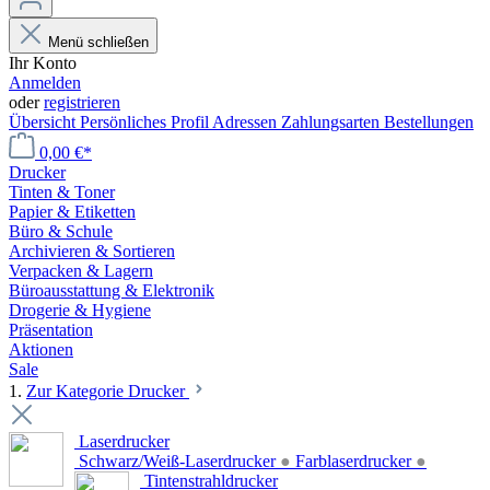
Menü schließen
Ihr Konto
Anmelden
oder
registrieren
Übersicht
Persönliches Profil
Adressen
Zahlungsarten
Bestellungen
0,00 €*
Drucker
Tinten & Toner
Papier & Etiketten
Büro & Schule
Archivieren & Sortieren
Verpacken & Lagern
Büroausstattung & Elektronik
Drogerie & Hygiene
Präsentation
Aktionen
Sale
1.
Zur Kategorie Drucker
Laserdrucker
Schwarz/Weiß-Laserdrucker
●
Farblaserdrucker
●
Tintenstrahldrucker