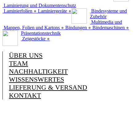
Laminierung und Dokumentenschutz
Laminierfolien
●
Laminiergeräte
●
Bindesysteme und
Zubehör
Multimedia und
Mappen, Folien und Kartons
●
Bindungen
●
Bindemaschinen
●
Präsentationstechnik
Zeigestöcke
●
ÜBER UNS
TEAM
NACHHALTIGKEIT
WISSENSWERTES
LIEFERUNG & VERSAND
KONTAKT