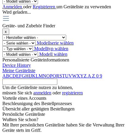
Anmelden
oder
Registrieren
um Geräteliste zu verwenden
Wird geladen...
Geräte- und Zubehör Finder
x
Modellserie wählen
Modelltyp wählen
Modell wählen
Personalisierte Geräteinformationen
Device History
Meine Geräteliste
A
B
C
D
E
F
G
H
I
J
K
L
M
N
O
P
Q
R
S
T
U
V
W
X
Y
Z
A
Z
0
9
Um die Geräteliste nutzen zu können,
müssen Sie sich
anmelden
oder
registrieren
Vorteile eines Accounts
Beschleunigung des Bestellprozesses
Übersicht aller getätigten Bestellungen
Persönliche Geräteliste
Wußten Sie schon?
Mit Ihrer persönlichen Geräteliste haben Sie die Verwaltung Ihrer
Geräte stets im Griff.