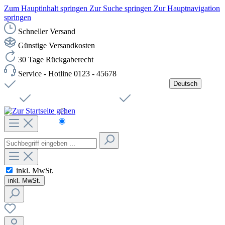
Zum Hauptinhalt springen
Zur Suche springen
Zur Hauptnavigation
springen
Schneller Versand
Günstige Versandkosten
30 Tage Rückgaberecht
Service - Hotline 0123 - 45678
Deutsch
Versandkostenfreie Lieferung ab 49,00€ Netto
Jobs
Sichere SSL-Verbindung
Schnelle Lieferung
Čeština
Helpdesk
Nachhaltigkeit
Deutsch
inkl. MwSt.
inkl. MwSt.