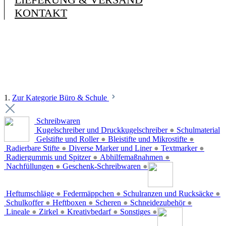
KONTAKT
1.
Zur Kategorie Büro & Schule
Schreibwaren
Kugelschreiber und Druckkugelschreiber
●
Schulmaterial
Gelstifte und Roller
●
Bleistifte und Mikrostifte
●
Radierbare Stifte
●
Diverse Marker und Liner
●
Textmarker
●
Radiergummis und Spitzer
●
Abhilfemaßnahmen
●
Nachfüllungen
●
Geschenk-Schreibwaren
●
Heftumschläge
●
Federmäppchen
●
Schulranzen und Rucksäcke
●
Schulkoffer
●
Heftboxen
●
Scheren
●
Schneidezubehör
●
Lineale
●
Zirkel
●
Kreativbedarf
●
Sonstiges
●