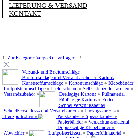
LIEFERUNG & VERSAND
KONTAKT
1.
Zur Kategorie Verpacken & Lagern
Versand- und Briefumschläge
Briefumschläge und Versandtaschen
●
Kartons
Kunststoffumschläge
●
Kartonumschläge
●
Klebebänder
Luftpolsterumschläge
●
Lieferscheine
●
Selbstklebende Taschen
●
Versandzubehör
●
Dreilagige Kartons
●
Füllmaterial
Fünflagige Kartons
●
Folien
Schnellverschlussbeutel
Schnellverschluss- und Versandkartons
●
Umzugskartons
●
Transportrollen
●
Packbänder
●
Spezialbänder
●
Papierbänder
●
Verpackungsmaterial
Doppelseitige Klebebänder
●
Abwickler
●
Luftpolsterkissen
●
Papierfüllmaterial
●