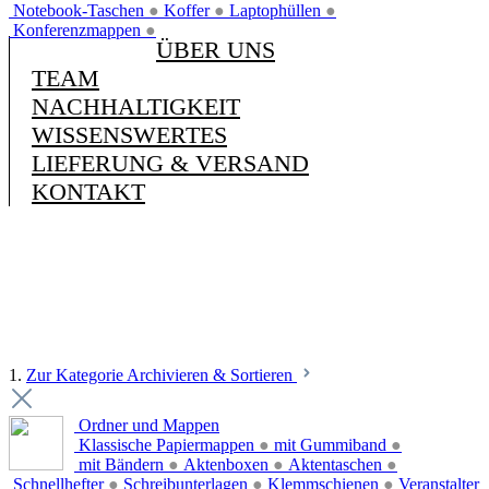
Notebook-Taschen
●
Koffer
●
Laptophüllen
●
Konferenzmappen
●
ÜBER UNS
TEAM
NACHHALTIGKEIT
WISSENSWERTES
LIEFERUNG & VERSAND
KONTAKT
1.
Zur Kategorie Archivieren & Sortieren
Ordner und Mappen
Klassische Papiermappen
●
mit Gummiband
●
mit Bändern
●
Aktenboxen
●
Aktentaschen
●
Schnellhefter
●
Schreibunterlagen
●
Klemmschienen
●
Veranstalter