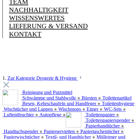
TEAM
NACHHALTIGKEIT
WISSENSWERTES
LIEFERUNG & VERSAND
KONTAKT
1.
Zur Kategorie Drogerie & Hygiene
Reinigung und Putzmittel
Schwämme und Stahlwolle
●
Bürsten
●
Toilettenartikel
Besen, Kehrschaufeln und Handfeger
●
Toilettenhygiene
Wischtücher und Lappen
●
Wischmops
●
Eimer
●
WC-Sets
●
Luftentfeuchter
●
Autopflege
●
Toilettenpapier
●
Toilettenpapierspender
●
Papierhandtücher
●
Handtuchspender
●
Papierservietten
●
Papiertaschentücher
●
Papierwischtücher
●
Textil- und Handtücher
●
Mülleimer und