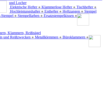
und Locher
Elektrische Hefter
●
Klammerlose Hefter
●
Tischhefter
●
Hochleistungshafter
●
Enthefter
●
Heftzangen
●
Stempel
-Stempel
●
Stempelfarben
●
Ersatzstempelkissen
●
ern, Klammern, Reißnägel
ln und Reißzwecken
●
Metallklemmen
●
Büroklammern
●