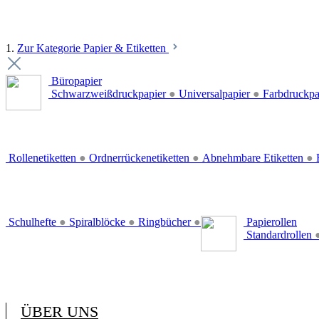
1.
Zur Kategorie Papier & Etiketten
Büropapier
Schwarzweißdruckpapier
●
Universalpapier
●
Farbdruckpa
Rollenetiketten
●
Ordnerrückenetiketten
●
Abnehmbare Etiketten
●
E
Schulhefte
●
Spiralblöcke
●
Ringbücher
●
Papierollen
Standardrollen
ÜBER UNS