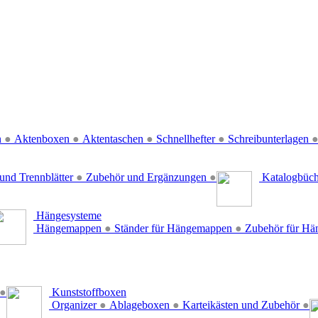
n
●
Aktenboxen
●
Aktentaschen
●
Schnellhefter
●
Schreibunterlagen
und Trennblätter
●
Zubehör und Ergänzungen
●
Katalogbüc
Hängesysteme
Hängemappen
●
Ständer für Hängemappen
●
Zubehör für H
●
Kunststoffboxen
Organizer
●
Ablageboxen
●
Karteikästen und Zubehör
●