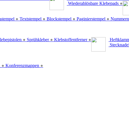
Wiederablösbare Klebepads
●
stempel
●
Textstempel
●
Blockstempel
●
Paginierstempel
●
Nummern
lebepistolen
●
Sprühkleber
●
Klebstoffentferner
●
Heftklamm
Stecknade
n
●
Konferenzmappen
●