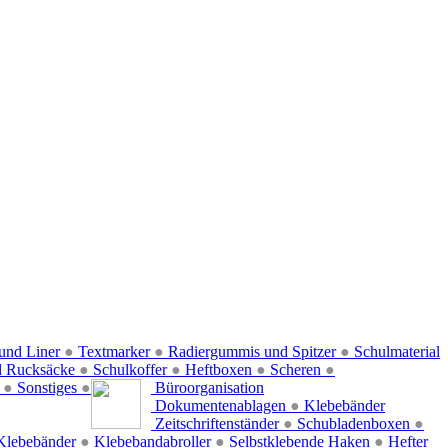
und Liner
●
Textmarker
●
Radiergummis und Spitzer
●
Schulmaterial
d Rucksäcke
●
Schulkoffer
●
Heftboxen
●
Scheren
●
f
●
Sonstiges
●
Büroorganisation
Dokumentenablagen
●
Klebebänder
Zeitschriftenständer
●
Schubladenboxen
●
Klebebänder
●
Klebebandabroller
●
Selbstklebende Haken
●
Hefter