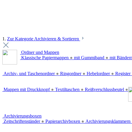
1.
Zur Kategorie Archivieren & Sortieren
Ordner und Mappen
Klassische Papiermappen
●
mit Gummiband
●
mit Bänder
Archiv- und Taschenordner
●
Ringordner
●
Hebelordner
●
Register 
Mappen mit Druckknopf
●
Textiltaschen
●
Reißverschlussbeutel
●
Archivierungsboxen
Zeitschriftenständer
●
Papierarchivboxen
●
Archivierungsklammern