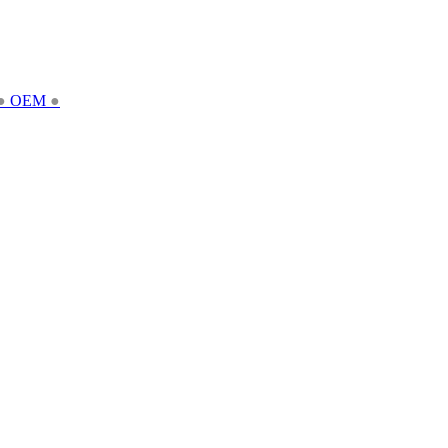
●
OEM
●