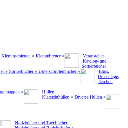
●
Klemmschienen
●
Klemmbretter
●
Veranstalter
Katalog- und
Sortierbücher
her
●
Sortierbücher
●
Unterschriftenbücher
●
Etuis,
Umschläge,
Taschen
ängemappen
●
Hüllen
Klarsichthüllen
●
Diverse Hüllen
●
Notizbücher und Tagebücher
Notizbücher und Berichtshefte
●