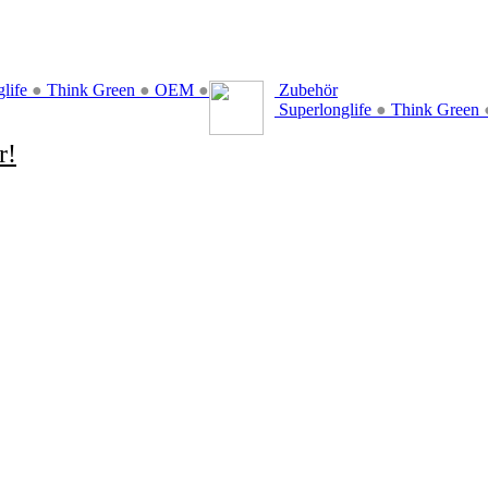
glife
●
Think Green
●
OEM
●
Zubehör
Superlonglife
●
Think Green
r!