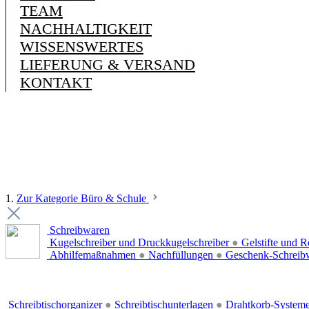
TEAM
NACHHALTIGKEIT
WISSENSWERTES
LIEFERUNG & VERSAND
KONTAKT
1.
Zur Kategorie Büro & Schule
Schreibwaren
Kugelschreiber und Druckkugelschreiber
●
Gelstifte und R
Abhilfemaßnahmen
●
Nachfüllungen
●
Geschenk-Schreib
Schreibtischorganizer
●
Schreibtischunterlagen
●
Drahtkorb-System