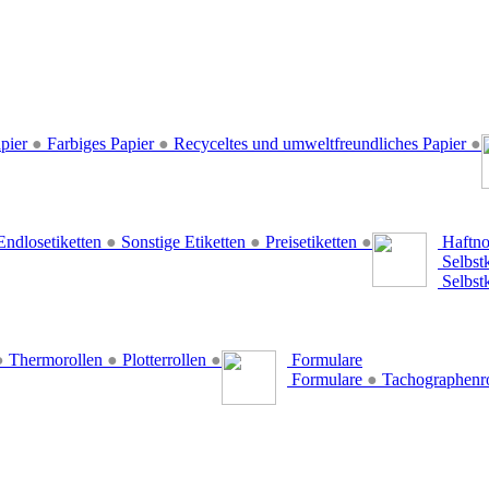
pier
●
Farbiges Papier
●
Recyceltes und umweltfreundliches Papier
●
ndlosetiketten
●
Sonstige Etiketten
●
Preisetiketten
●
Haftno
Selbst
Selbst
●
Thermorollen
●
Plotterrollen
●
Formulare
Formulare
●
Tachographenr