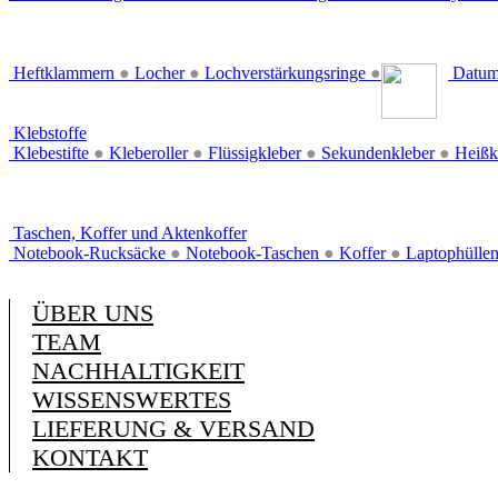
Heftklammern
●
Locher
●
Lochverstärkungsringe
●
Datum
Klebstoffe
Klebestifte
●
Kleberoller
●
Flüssigkleber
●
Sekundenkleber
●
Heißk
Taschen, Koffer und Aktenkoffer
Notebook-Rucksäcke
●
Notebook-Taschen
●
Koffer
●
Laptophülle
ÜBER UNS
TEAM
NACHHALTIGKEIT
WISSENSWERTES
LIEFERUNG & VERSAND
KONTAKT