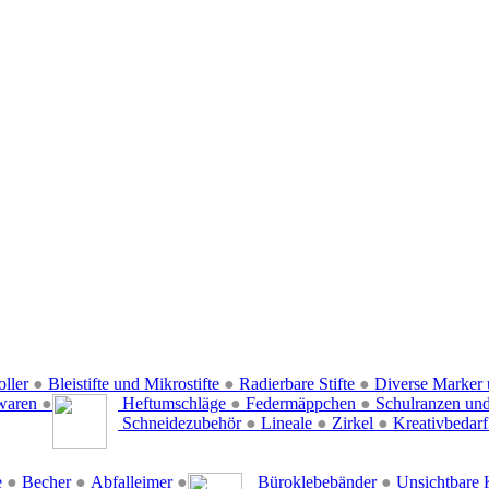
oller
●
Bleistifte und Mikrostifte
●
Radierbare Stifte
●
Diverse Marker 
waren
●
Heftumschläge
●
Federmäppchen
●
Schulranzen un
Schneidezubehör
●
Lineale
●
Zirkel
●
Kreativbedar
e
●
Becher
●
Abfalleimer
●
Büroklebebänder
●
Unsichtbare 