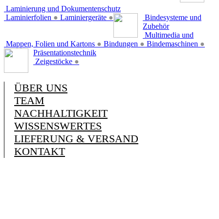
Laminierung und Dokumentenschutz
Laminierfolien
●
Laminiergeräte
●
Bindesysteme und
Zubehör
Multimedia und
Mappen, Folien und Kartons
●
Bindungen
●
Bindemaschinen
●
Präsentationstechnik
Zeigestöcke
●
ÜBER UNS
TEAM
NACHHALTIGKEIT
WISSENSWERTES
LIEFERUNG & VERSAND
KONTAKT