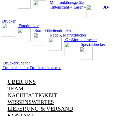
Multifunktionsgeräte
Tintenstrahl
●
Laser
●
3D-
Drucker
Fotodrucker
Bon-, Etikettendrucker
Nadel-, Matrixdrucker
Großformatdrucker
Spezialdrucker
Druckerzubehör
Druckerkabel
●
Druckeretiketten
●
ÜBER UNS
TEAM
NACHHALTIGKEIT
WISSENSWERTES
LIEFERUNG & VERSAND
KONTAKT