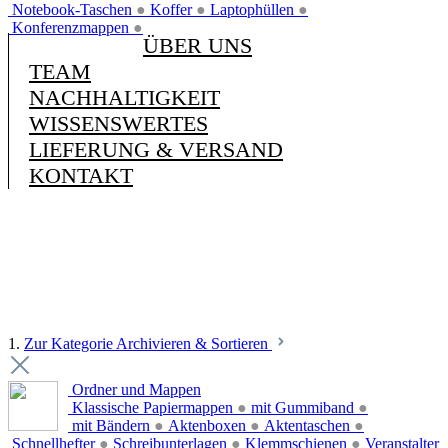
Notebook-Taschen
●
Koffer
●
Laptophüllen
●
Konferenzmappen
●
ÜBER UNS
TEAM
NACHHALTIGKEIT
WISSENSWERTES
LIEFERUNG & VERSAND
KONTAKT
1.
Zur Kategorie Archivieren & Sortieren
Ordner und Mappen
Klassische Papiermappen
●
mit Gummiband
●
mit Bändern
●
Aktenboxen
●
Aktentaschen
●
Schnellhefter
●
Schreibunterlagen
●
Klemmschienen
●
Veranstalter