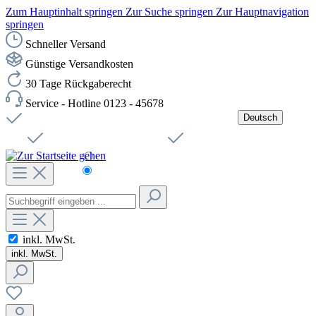
Zum Hauptinhalt springen
Zur Suche springen
Zur Hauptnavigation
springen
Schneller Versand
Günstige Versandkosten
30 Tage Rückgaberecht
Service - Hotline 0123 - 45678
Deutsch
Versandkostenfreie Lieferung ab 49,00€ Netto
Jobs
Sichere SSL-Verbindung
Schnelle Lieferung
Čeština
Helpdesk
Nachhaltigkeit
Deutsch
inkl. MwSt.
inkl. MwSt.