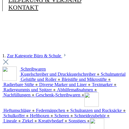
KONTAKT
1.
Zur Kategorie Büro & Schule
Schreibwaren
Kugelschreiber und Druckkugelschreiber
●
Schulmaterial
Gelstifte und Roller
●
Bleistifte und Mikrostifte
●
Radierbare Stifte
●
Diverse Marker und Liner
●
Textmarker
●
Radiergummis und Spitzer
●
Abhilfemaßnahmen
●
Nachfüllungen
●
Geschenk-Schreibwaren
●
Heftumschläge
●
Federmäppchen
●
Schulranzen und Rucksäcke
●
Schulkoffer
●
Heftboxen
●
Scheren
●
Schneidezubehör
●
Lineale
●
Zirkel
●
Kreativbedarf
●
Sonstiges
●