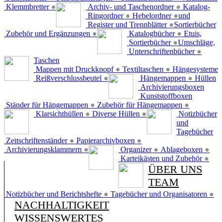
Klemmbretter
●
Archiv- und Taschenordner
●
Katalog-
Ringordner
●
Hebelordner
●
und
Register und Trennblätter
●
Sortierbücher
Zubehör und Ergänzungen
●
Katalogbücher
●
Etuis,
Sortierbücher
●
Umschläge,
Unterschriftenbücher
●
Taschen
Mappen mit Druckknopf
●
Textiltaschen
●
Hängesysteme
Reißverschlussbeutel
●
Hängemappen
●
Hüllen
Archivierungsboxen
Kunststoffboxen
Ständer für Hängemappen
●
Zubehör für Hängemappen
●
Klarsichthüllen
●
Diverse Hüllen
●
Notizbücher
und
Tagebücher
Zeitschriftenständer
●
Papierarchivboxen
●
Archivierungsklammern
●
Organizer
●
Ablageboxen
●
Karteikästen und Zubehör
●
ÜBER UNS
TEAM
Notizbücher und Berichtshefte
●
Tagebücher und Organisatoren
●
NACHHALTIGKEIT
WISSENSWERTES