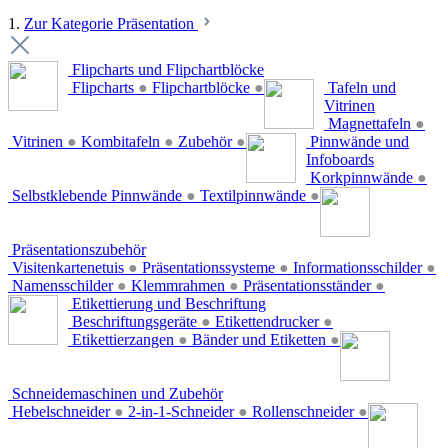
1.
Zur Kategorie Präsentation
Flipcharts und Flipchartblöcke
Flipcharts
●
Flipchartblöcke
●
Tafeln und
Vitrinen
Magnettafeln
●
Vitrinen
●
Kombitafeln
●
Zubehör
●
Pinnwände und
Infoboards
Korkpinnwände
●
Selbstklebende Pinnwände
●
Textilpinnwände
●
Präsentationszubehör
Visitenkartenetuis
●
Präsentationssysteme
●
Informationsschilder
●
Namensschilder
●
Klemmrahmen
●
Präsentationsständer
●
Etikettierung und Beschriftung
Beschriftungsgeräte
●
Etikettendrucker
●
Etikettierzangen
●
Bänder und Etiketten
●
Schneidemaschinen und Zubehör
Hebelschneider
●
2-in-1-Schneider
●
Rollenschneider
●