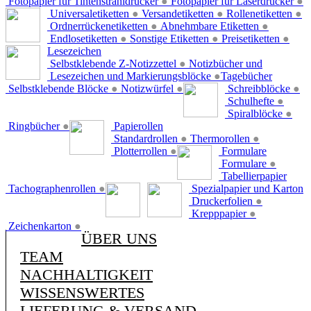
Fotopapier für Tintenstrahldrucker
●
Fotopapier für Laserdrucker
●
Universaletiketten
●
Versandetiketten
●
Rollenetiketten
●
Ordnerrückenetiketten
●
Abnehmbare Etiketten
●
Endlosetiketten
●
Sonstige Etiketten
●
Preisetiketten
●
Lesezeichen
Selbstklebende Z-Notizzettel
●
Notizbücher und
Lesezeichen und Markierungsblöcke
●
Tagebücher
Selbstklebende Blöcke
●
Notizwürfel
●
Schreibblöcke
●
Schulhefte
●
Spiralblöcke
●
Ringbücher
●
Papierollen
Standardrollen
●
Thermorollen
●
Plotterrollen
●
Formulare
Formulare
●
Tabellierpapier
Tachographenrollen
●
Spezialpapier und Karton
Druckerfolien
●
Krepppapier
●
Zeichenkarton
●
ÜBER UNS
TEAM
NACHHALTIGKEIT
WISSENSWERTES
LIEFERUNG & VERSAND