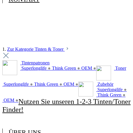
1.
Zur Kategorie Tinten & Toner
Tintenpatronen
Superlonglife
●
Think Green
●
OEM
●
Toner
Superlonglife
●
Think Green
●
OEM
●
Zubehör
Superlonglife
●
Think Green
●
OEM
●
Nutzen Sie unseren 1-2-3 Tinten/Toner
Finder!
ÜBER UNS