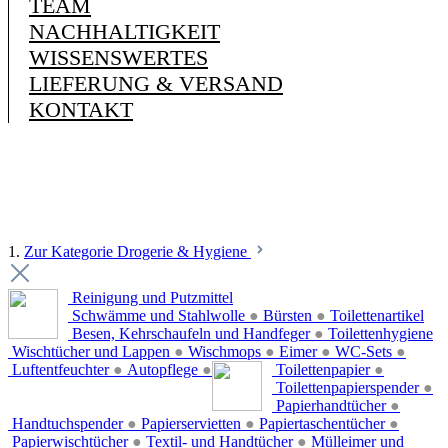
TEAM
NACHHALTIGKEIT
WISSENSWERTES
LIEFERUNG & VERSAND
KONTAKT
1.
Zur Kategorie Drogerie & Hygiene
Reinigung und Putzmittel
Schwämme und Stahlwolle
●
Bürsten
●
Toilettenartikel
Besen, Kehrschaufeln und Handfeger
●
Toilettenhygiene
Wischtücher und Lappen
●
Wischmops
●
Eimer
●
WC-Sets
●
Luftentfeuchter
●
Autopflege
●
Toilettenpapier
●
Toilettenpapierspender
●
Papierhandtücher
●
Handtuchspender
●
Papierservietten
●
Papiertaschentücher
●
Papierwischtücher
●
Textil- und Handtücher
●
Mülleimer und