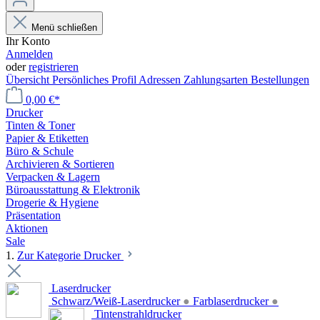
Menü schließen
Ihr Konto
Anmelden
oder
registrieren
Übersicht
Persönliches Profil
Adressen
Zahlungsarten
Bestellungen
0,00 €*
Drucker
Tinten & Toner
Papier & Etiketten
Büro & Schule
Archivieren & Sortieren
Verpacken & Lagern
Büroausstattung & Elektronik
Drogerie & Hygiene
Präsentation
Aktionen
Sale
1.
Zur Kategorie Drucker
Laserdrucker
Schwarz/Weiß-Laserdrucker
●
Farblaserdrucker
●
Tintenstrahldrucker