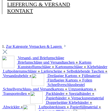
LIEFERUNG & VERSAND
KONTAKT
1.
Zur Kategorie Verpacken & Lagern
Versand- und Briefumschläge
Briefumschläge und Versandtaschen
●
Kartons
Kunststoffumschläge
●
Kartonumschläge
●
Klebebänder
Luftpolsterumschläge
●
Lieferscheine
●
Selbstklebende Taschen
●
Versandzubehör
●
Dreilagige Kartons
●
Füllmaterial
Fünflagige Kartons
●
Folien
Schnellverschlussbeutel
Schnellverschluss- und Versandkartons
●
Umzugskartons
●
Transportrollen
●
Packbänder
●
Spezialbänder
●
Papierbänder
●
Verpackungsmaterial
Doppelseitige Klebebänder
●
Abwickler
●
Luftpolsterkissen
●
Papierfüllmaterial
●