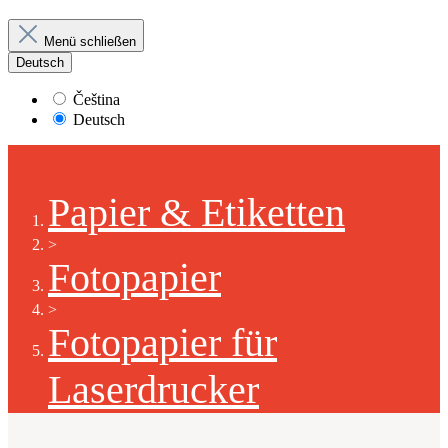
Menü schließen
Deutsch
Čeština
Deutsch
Papier & Etiketten
>
Fotopapier
>
Fotopapier für
Laserdrucker