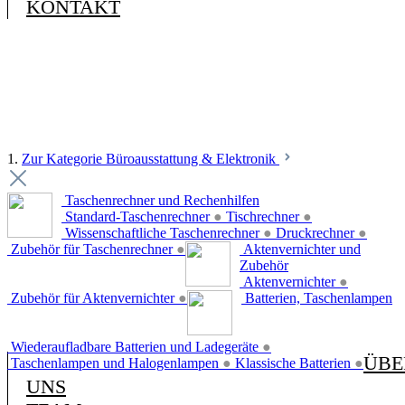
KONTAKT
1.
Zur Kategorie Büroausstattung & Elektronik
Taschenrechner und Rechenhilfen
Standard-Taschenrechner
●
Tischrechner
●
Wissenschaftliche Taschenrechner
●
Druckrechner
●
Zubehör für Taschenrechner
●
Aktenvernichter und
Zubehör
Aktenvernichter
●
Zubehör für Aktenvernichter
●
Batterien, Taschenlampen
Wiederaufladbare Batterien und Ladegeräte
●
ÜBE
Taschenlampen und Halogenlampen
●
Klassische Batterien
●
UNS