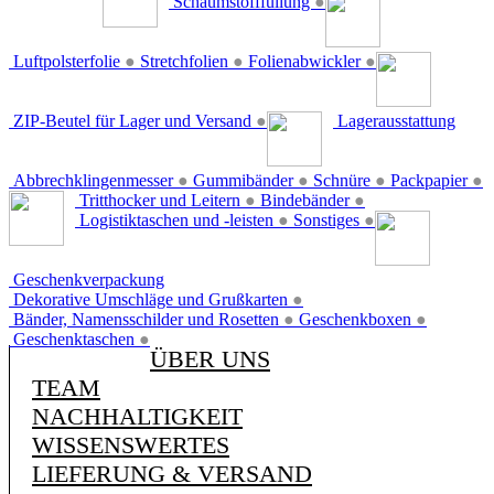
Schaumstofffüllung
●
Luftpolsterfolie
●
Stretchfolien
●
Folienabwickler
●
ZIP-Beutel für Lager und Versand
●
Lagerausstattung
Abbrechklingenmesser
●
Gummibänder
●
Schnüre
●
Packpapier
●
Tritthocker und Leitern
●
Bindebänder
●
Logistiktaschen und -leisten
●
Sonstiges
●
Geschenkverpackung
Dekorative Umschläge und Grußkarten
●
Bänder, Namensschilder und Rosetten
●
Geschenkboxen
●
Geschenktaschen
●
ÜBER UNS
TEAM
NACHHALTIGKEIT
WISSENSWERTES
LIEFERUNG & VERSAND