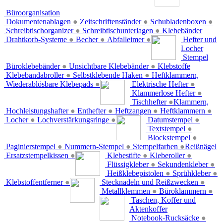
Büroorganisation
Dokumentenablagen
●
Zeitschriftenständer
●
Schubladenboxen
●
Schreibtischorganizer
●
Schreibtischunterlagen
●
Klebebänder
Drahtkorb-Systeme
●
Becher
●
Abfalleimer
●
Hefter und
Locher
Stempel
Büroklebebänder
●
Unsichtbare Klebebänder
●
Klebstoffe
Klebebandabroller
●
Selbstklebende Haken
●
Heftklammern,
Wiederablösbare Klebepads
●
Elektrische Hefter
●
Klammerlose Hefter
●
Tischhefter
●
Klammern,
Hochleistungshafter
●
Enthefter
●
Heftzangen
●
Heftklammern
●
Locher
●
Lochverstärkungsringe
●
Datumstempel
●
Textstempel
●
Blockstempel
●
Paginierstempel
●
Nummern-Stempel
●
Stempelfarben
●
Reißnägel
Ersatzstempelkissen
●
Klebestifte
●
Kleberoller
●
Flüssigkleber
●
Sekundenkleber
●
Heißklebepistolen
●
Sprühkleber
●
Klebstoffentferner
●
Stecknadeln und Reißzwecken
●
Metallklemmen
●
Büroklammern
●
Taschen, Koffer und
Aktenkoffer
Notebook-Rucksäcke
●