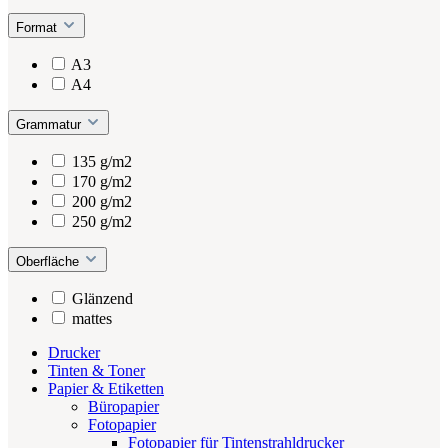
Format
A3
A4
Grammatur
135 g/m2
170 g/m2
200 g/m2
250 g/m2
Oberfläche
Glänzend
mattes
Drucker
Tinten & Toner
Papier & Etiketten
Büropapier
Fotopapier
Fotopapier für Tintenstrahldrucker