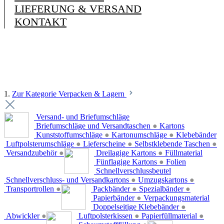
LIEFERUNG & VERSAND
KONTAKT
1.
Zur Kategorie Verpacken & Lagern
Versand- und Briefumschläge
Briefumschläge und Versandtaschen
●
Kartons
Kunststoffumschläge
●
Kartonumschläge
●
Klebebänder
Luftpolsterumschläge
●
Lieferscheine
●
Selbstklebende Taschen
●
Versandzubehör
●
Dreilagige Kartons
●
Füllmaterial
Fünflagige Kartons
●
Folien
Schnellverschlussbeutel
Schnellverschluss- und Versandkartons
●
Umzugskartons
●
Transportrollen
●
Packbänder
●
Spezialbänder
●
Papierbänder
●
Verpackungsmaterial
Doppelseitige Klebebänder
●
Abwickler
●
Luftpolsterkissen
●
Papierfüllmaterial
●