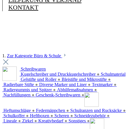
KONTAKT
1.
Zur Kategorie Büro & Schule
Schreibwaren
Kugelschreiber und Druckkugelschreiber
●
Schulmaterial
Gelstifte und Roller
●
Bleistifte und Mikrostifte
●
Radierbare Stifte
●
Diverse Marker und Liner
●
Textmarker
●
Radiergummis und Spitzer
●
Abhilfemaßnahmen
●
Nachfüllungen
●
Geschenk-Schreibwaren
●
Heftumschläge
●
Federmäppchen
●
Schulranzen und Rucksäcke
●
Schulkoffer
●
Heftboxen
●
Scheren
●
Schneidezubehör
●
Lineale
●
Zirkel
●
Kreativbedarf
●
Sonstiges
●