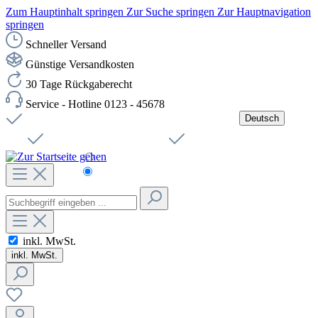
Zum Hauptinhalt springen
Zur Suche springen
Zur Hauptnavigation
springen
Schneller Versand
Günstige Versandkosten
30 Tage Rückgaberecht
Service - Hotline 0123 - 45678
Deutsch
Versandkostenfreie Lieferung ab 49,00€ Netto
Jobs
Sichere SSL-Verbindung
Schnelle Lieferung
Čeština
Helpdesk
Nachhaltigkeit
Deutsch
inkl. MwSt.
inkl. MwSt.