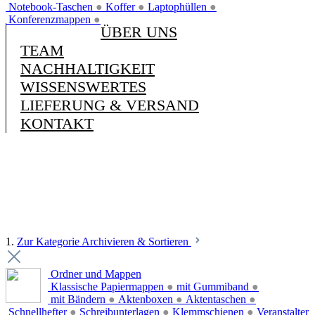
Notebook-Taschen
●
Koffer
●
Laptophüllen
●
Konferenzmappen
●
ÜBER UNS
TEAM
NACHHALTIGKEIT
WISSENSWERTES
LIEFERUNG & VERSAND
KONTAKT
1.
Zur Kategorie Archivieren & Sortieren
Ordner und Mappen
Klassische Papiermappen
●
mit Gummiband
●
mit Bändern
●
Aktenboxen
●
Aktentaschen
●
Schnellhefter
●
Schreibunterlagen
●
Klemmschienen
●
Veranstalter