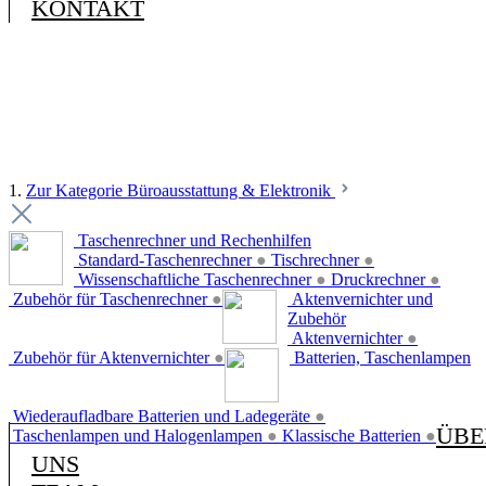
KONTAKT
1.
Zur Kategorie Büroausstattung & Elektronik
Taschenrechner und Rechenhilfen
Standard-Taschenrechner
●
Tischrechner
●
Wissenschaftliche Taschenrechner
●
Druckrechner
●
Zubehör für Taschenrechner
●
Aktenvernichter und
Zubehör
Aktenvernichter
●
Zubehör für Aktenvernichter
●
Batterien, Taschenlampen
Wiederaufladbare Batterien und Ladegeräte
●
ÜBE
Taschenlampen und Halogenlampen
●
Klassische Batterien
●
UNS