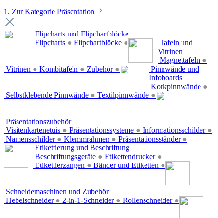
1.
Zur Kategorie Präsentation
Flipcharts und Flipchartblöcke
Flipcharts
●
Flipchartblöcke
●
Tafeln und
Vitrinen
Magnettafeln
●
Vitrinen
●
Kombitafeln
●
Zubehör
●
Pinnwände und
Infoboards
Korkpinnwände
●
Selbstklebende Pinnwände
●
Textilpinnwände
●
Präsentationszubehör
Visitenkartenetuis
●
Präsentationssysteme
●
Informationsschilder
●
Namensschilder
●
Klemmrahmen
●
Präsentationsständer
●
Etikettierung und Beschriftung
Beschriftungsgeräte
●
Etikettendrucker
●
Etikettierzangen
●
Bänder und Etiketten
●
Schneidemaschinen und Zubehör
Hebelschneider
●
2-in-1-Schneider
●
Rollenschneider
●