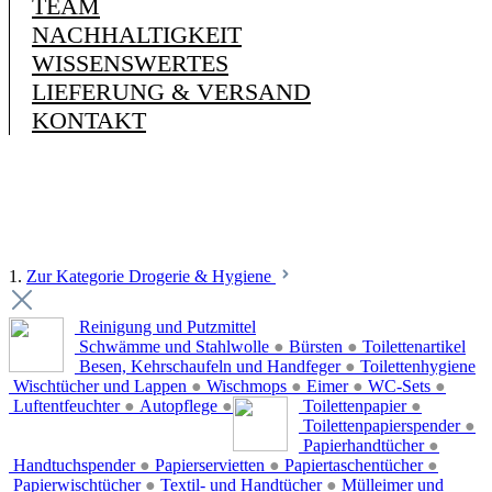
TEAM
NACHHALTIGKEIT
WISSENSWERTES
LIEFERUNG & VERSAND
KONTAKT
1.
Zur Kategorie Drogerie & Hygiene
Reinigung und Putzmittel
Schwämme und Stahlwolle
●
Bürsten
●
Toilettenartikel
Besen, Kehrschaufeln und Handfeger
●
Toilettenhygiene
Wischtücher und Lappen
●
Wischmops
●
Eimer
●
WC-Sets
●
Luftentfeuchter
●
Autopflege
●
Toilettenpapier
●
Toilettenpapierspender
●
Papierhandtücher
●
Handtuchspender
●
Papierservietten
●
Papiertaschentücher
●
Papierwischtücher
●
Textil- und Handtücher
●
Mülleimer und