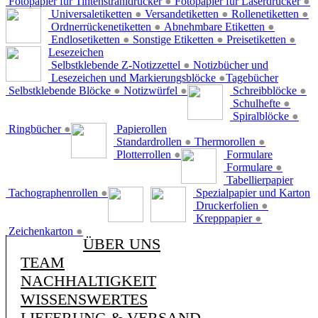
Fotopapier für Tintenstrahldrucker
●
Fotopapier für Laserdrucker
●
Universaletiketten
●
Versandetiketten
●
Rollenetiketten
●
Ordnerrückenetiketten
●
Abnehmbare Etiketten
●
Endlosetiketten
●
Sonstige Etiketten
●
Preisetiketten
●
Lesezeichen
Selbstklebende Z-Notizzettel
●
Notizbücher und
Lesezeichen und Markierungsblöcke
●
Tagebücher
Selbstklebende Blöcke
●
Notizwürfel
●
Schreibblöcke
●
Schulhefte
●
Spiralblöcke
●
Ringbücher
●
Papierollen
Standardrollen
●
Thermorollen
●
Plotterrollen
●
Formulare
Formulare
●
Tabellierpapier
Tachographenrollen
●
Spezialpapier und Karton
Druckerfolien
●
Krepppapier
●
Zeichenkarton
●
ÜBER UNS
TEAM
NACHHALTIGKEIT
WISSENSWERTES
LIEFERUNG & VERSAND