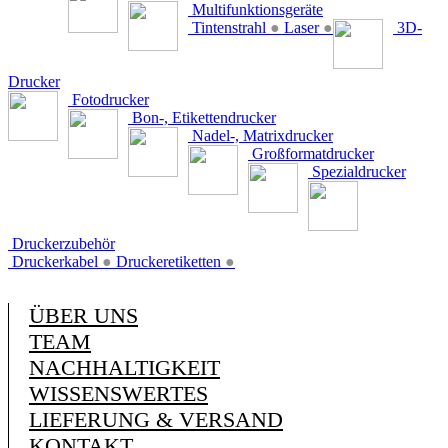
Multifunktionsgeräte
Tintenstrahl
●
Laser
●
3D-
Drucker
Fotodrucker
Bon-, Etikettendrucker
Nadel-, Matrixdrucker
Großformatdrucker
Spezialdrucker
Druckerzubehör
Druckerkabel
●
Druckeretiketten
●
ÜBER UNS
TEAM
NACHHALTIGKEIT
WISSENSWERTES
LIEFERUNG & VERSAND
KONTAKT