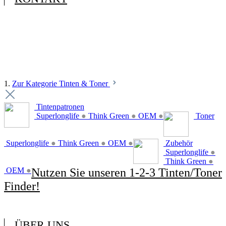
1.
Zur Kategorie Tinten & Toner
Tintenpatronen
Superlonglife
●
Think Green
●
OEM
●
Toner
Superlonglife
●
Think Green
●
OEM
●
Zubehör
Superlonglife
●
Think Green
●
OEM
●
Nutzen Sie unseren 1-2-3 Tinten/Toner
Finder!
ÜBER UNS