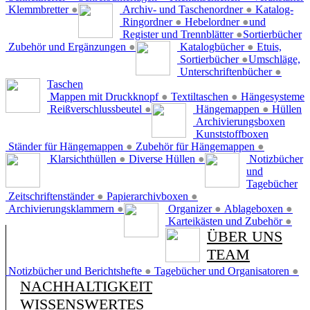
Klemmbretter
●
Archiv- und Taschenordner
●
Katalog-
Ringordner
●
Hebelordner
●
und
Register und Trennblätter
●
Sortierbücher
Zubehör und Ergänzungen
●
Katalogbücher
●
Etuis,
Sortierbücher
●
Umschläge,
Unterschriftenbücher
●
Taschen
Mappen mit Druckknopf
●
Textiltaschen
●
Hängesysteme
Reißverschlussbeutel
●
Hängemappen
●
Hüllen
Archivierungsboxen
Kunststoffboxen
Ständer für Hängemappen
●
Zubehör für Hängemappen
●
Klarsichthüllen
●
Diverse Hüllen
●
Notizbücher
und
Tagebücher
Zeitschriftenständer
●
Papierarchivboxen
●
Archivierungsklammern
●
Organizer
●
Ablageboxen
●
Karteikästen und Zubehör
●
ÜBER UNS
TEAM
Notizbücher und Berichtshefte
●
Tagebücher und Organisatoren
●
NACHHALTIGKEIT
WISSENSWERTES