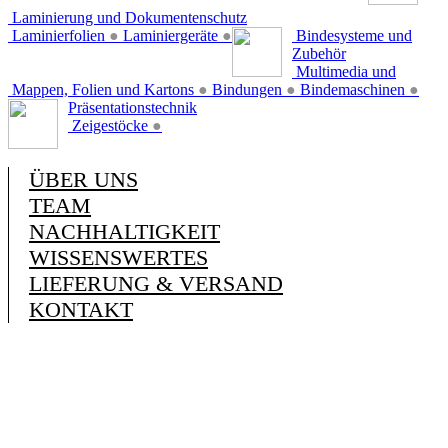
Laminierung und Dokumentenschutz
Laminierfolien
●
Laminiergeräte
●
Bindesysteme und
Zubehör
Multimedia und
Mappen, Folien und Kartons
●
Bindungen
●
Bindemaschinen
●
Präsentationstechnik
Zeigestöcke
●
ÜBER UNS
TEAM
NACHHALTIGKEIT
WISSENSWERTES
LIEFERUNG & VERSAND
KONTAKT