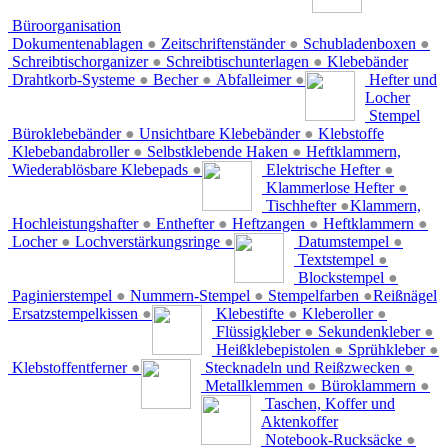
Büroorganisation
Dokumentenablagen
●
Zeitschriftenständer
●
Schubladenboxen
●
Schreibtischorganizer
●
Schreibtischunterlagen
●
Klebebänder
Drahtkorb-Systeme
●
Becher
●
Abfalleimer
●
Hefter und
Locher
Stempel
Büroklebebänder
●
Unsichtbare Klebebänder
●
Klebstoffe
Klebebandabroller
●
Selbstklebende Haken
●
Heftklammern,
Wiederablösbare Klebepads
●
Elektrische Hefter
●
Klammerlose Hefter
●
Tischhefter
●
Klammern,
Hochleistungshafter
●
Enthefter
●
Heftzangen
●
Heftklammern
●
Locher
●
Lochverstärkungsringe
●
Datumstempel
●
Textstempel
●
Blockstempel
●
Paginierstempel
●
Nummern-Stempel
●
Stempelfarben
●
Reißnägel
Ersatzstempelkissen
●
Klebestifte
●
Kleberoller
●
Flüssigkleber
●
Sekundenkleber
●
Heißklebepistolen
●
Sprühkleber
●
Klebstoffentferner
●
Stecknadeln und Reißzwecken
●
Metallklemmen
●
Büroklammern
●
Taschen, Koffer und
Aktenkoffer
Notebook-Rucksäcke
●