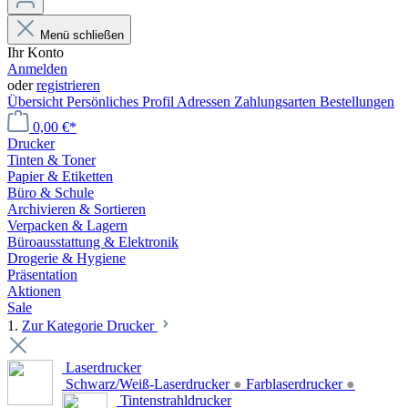
Menü schließen
Ihr Konto
Anmelden
oder
registrieren
Übersicht
Persönliches Profil
Adressen
Zahlungsarten
Bestellungen
0,00 €*
Drucker
Tinten & Toner
Papier & Etiketten
Büro & Schule
Archivieren & Sortieren
Verpacken & Lagern
Büroausstattung & Elektronik
Drogerie & Hygiene
Präsentation
Aktionen
Sale
1.
Zur Kategorie Drucker
Laserdrucker
Schwarz/Weiß-Laserdrucker
●
Farblaserdrucker
●
Tintenstrahldrucker