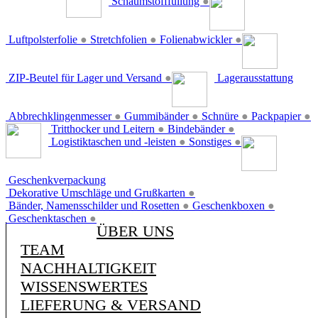
Schaumstofffüllung
●
Luftpolsterfolie
●
Stretchfolien
●
Folienabwickler
●
ZIP-Beutel für Lager und Versand
●
Lagerausstattung
Abbrechklingenmesser
●
Gummibänder
●
Schnüre
●
Packpapier
●
Tritthocker und Leitern
●
Bindebänder
●
Logistiktaschen und -leisten
●
Sonstiges
●
Geschenkverpackung
Dekorative Umschläge und Grußkarten
●
Bänder, Namensschilder und Rosetten
●
Geschenkboxen
●
Geschenktaschen
●
ÜBER UNS
TEAM
NACHHALTIGKEIT
WISSENSWERTES
LIEFERUNG & VERSAND