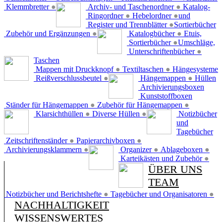
Klemmbretter
●
Archiv- und Taschenordner
●
Katalog-
Ringordner
●
Hebelordner
●
und
Register und Trennblätter
●
Sortierbücher
Zubehör und Ergänzungen
●
Katalogbücher
●
Etuis,
Sortierbücher
●
Umschläge,
Unterschriftenbücher
●
Taschen
Mappen mit Druckknopf
●
Textiltaschen
●
Hängesysteme
Reißverschlussbeutel
●
Hängemappen
●
Hüllen
Archivierungsboxen
Kunststoffboxen
Ständer für Hängemappen
●
Zubehör für Hängemappen
●
Klarsichthüllen
●
Diverse Hüllen
●
Notizbücher
und
Tagebücher
Zeitschriftenständer
●
Papierarchivboxen
●
Archivierungsklammern
●
Organizer
●
Ablageboxen
●
Karteikästen und Zubehör
●
ÜBER UNS
TEAM
Notizbücher und Berichtshefte
●
Tagebücher und Organisatoren
●
NACHHALTIGKEIT
WISSENSWERTES