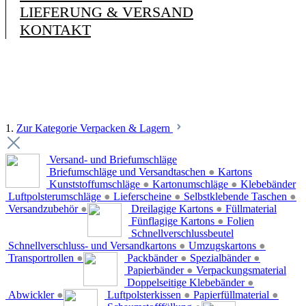
LIEFERUNG & VERSAND
KONTAKT
1.
Zur Kategorie Verpacken & Lagern
Versand- und Briefumschläge
Briefumschläge und Versandtaschen
●
Kartons
Kunststoffumschläge
●
Kartonumschläge
●
Klebebänder
Luftpolsterumschläge
●
Lieferscheine
●
Selbstklebende Taschen
●
Versandzubehör
●
Dreilagige Kartons
●
Füllmaterial
Fünflagige Kartons
●
Folien
Schnellverschlussbeutel
Schnellverschluss- und Versandkartons
●
Umzugskartons
●
Transportrollen
●
Packbänder
●
Spezialbänder
●
Papierbänder
●
Verpackungsmaterial
Doppelseitige Klebebänder
●
Abwickler
●
Luftpolsterkissen
●
Papierfüllmaterial
●