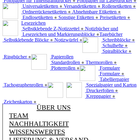
Fotopapier für Tintenstrahldrucker
●
Fotopapier für Laserdrucker
●
Universaletiketten
●
Versandetiketten
●
Rollenetiketten
●
Ordnerrückenetiketten
●
Abnehmbare Etiketten
●
Endlosetiketten
●
Sonstige Etiketten
●
Preisetiketten
●
Lesezeichen
Selbstklebende Z-Notizzettel
●
Notizbücher und
Lesezeichen und Markierungsblöcke
●
Tagebücher
Selbstklebende Blöcke
●
Notizwürfel
●
Schreibblöcke
●
Schulhefte
●
Spiralblöcke
●
Ringbücher
●
Papierollen
Standardrollen
●
Thermorollen
●
Plotterrollen
●
Formulare
Formulare
●
Tabellierpapier
Tachographenrollen
●
Spezialpapier und Karton
Druckerfolien
●
Krepppapier
●
Zeichenkarton
●
ÜBER UNS
TEAM
NACHHALTIGKEIT
WISSENSWERTES
LIEFERUNG & VERSAND