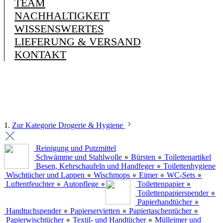
TEAM
NACHHALTIGKEIT
WISSENSWERTES
LIEFERUNG & VERSAND
KONTAKT
1.
Zur Kategorie Drogerie & Hygiene
Reinigung und Putzmittel
Schwämme und Stahlwolle
●
Bürsten
●
Toilettenartikel
Besen, Kehrschaufeln und Handfeger
●
Toilettenhygiene
Wischtücher und Lappen
●
Wischmops
●
Eimer
●
WC-Sets
●
Luftentfeuchter
●
Autopflege
●
Toilettenpapier
●
Toilettenpapierspender
●
Papierhandtücher
●
Handtuchspender
●
Papierservietten
●
Papiertaschentücher
●
Papierwischtücher
●
Textil- und Handtücher
●
Mülleimer und