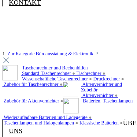
KONTAKT
1.
Zur Kategorie Büroausstattung & Elektronik
Taschenrechner und Rechenhilfen
Standard-Taschenrechner
●
Tischrechner
●
Wissenschaftliche Taschenrechner
●
Druckrechner
●
Zubehör für Taschenrechner
●
Aktenvernichter und
Zubehör
Aktenvernichter
●
Zubehör für Aktenvernichter
●
Batterien, Taschenlampen
Wiederaufladbare Batterien und Ladegeräte
●
ÜBE
Taschenlampen und Halogenlampen
●
Klassische Batterien
●
UNS