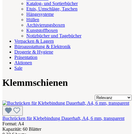
Katalog- und Sortierbücher
Etuis, Umschläge, Taschen
Hängesysteme
Hüllen
Archivierungsboxen
Kunststoffboxen
Notizbücher und Tagebücher
Verpacken & Lagern
Büroausstattung & Elektronik
Drogerie & Hygiene
Präsentation
Aktionen
Sale
Klemmschienen
Buchrücken für Klebebindung Dauerhaft, A4, 6 mm, transparent
Format: A4
Kapazität: 60 Blätter