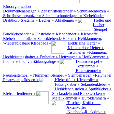
Büroorganisation
Dokumentenablagen
●
Zeitschriftenständer
●
Schubladenboxen
●
Schreibtischorganizer
●
Schreibtischunterlagen
●
Klebebänder
Drahtkorb-Systeme
●
Becher
●
Abfalleimer
●
Hefter und
Locher
Stempel
Büroklebebänder
●
Unsichtbare Klebebänder
●
Klebstoffe
Klebebandabroller
●
Selbstklebende Haken
●
Heftklammern,
Wiederablösbare Klebepads
●
Elektrische Hefter
●
Klammerlose Hefter
●
Tischhefter
●
Klammern,
Hochleistungshafter
●
Enthefter
●
Heftzangen
●
Heftklammern
●
Locher
●
Lochverstärkungsringe
●
Datumstempel
●
Textstempel
●
Blockstempel
●
Paginierstempel
●
Nummern-Stempel
●
Stempelfarben
●
Reißnägel
Ersatzstempelkissen
●
Klebestifte
●
Kleberoller
●
Flüssigkleber
●
Sekundenkleber
●
Heißklebepistolen
●
Sprühkleber
●
Klebstoffentferner
●
Stecknadeln und Reißzwecken
●
Metallklemmen
●
Büroklammern
●
Taschen, Koffer und
Aktenkoffer
Notebook-Rucksäcke
●