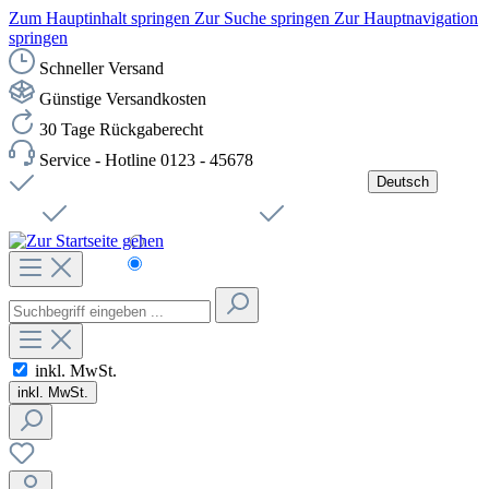
Zum Hauptinhalt springen
Zur Suche springen
Zur Hauptnavigation
springen
Schneller Versand
Günstige Versandkosten
30 Tage Rückgaberecht
Service - Hotline 0123 - 45678
Deutsch
Versandkostenfreie Lieferung ab 49,00€ Netto
Jobs
Sichere SSL-Verbindung
Schnelle Lieferung
Čeština
Helpdesk
Nachhaltigkeit
Deutsch
inkl. MwSt.
inkl. MwSt.