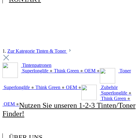
1.
Zur Kategorie Tinten & Toner
Tintenpatronen
Superlonglife
●
Think Green
●
OEM
●
Toner
Superlonglife
●
Think Green
●
OEM
●
Zubehör
Superlonglife
●
Think Green
●
OEM
●
Nutzen Sie unseren 1-2-3 Tinten/Toner
Finder!
ÜBER UNS