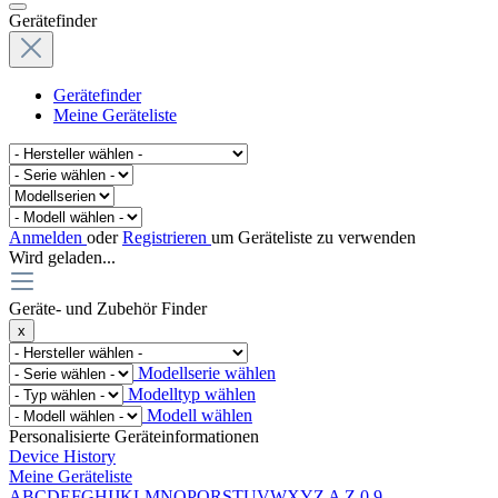
Gerätefinder
Gerätefinder
Meine Geräteliste
Anmelden
oder
Registrieren
um Geräteliste zu verwenden
Wird geladen...
Geräte- und Zubehör Finder
x
Modellserie wählen
Modelltyp wählen
Modell wählen
Personalisierte Geräteinformationen
Device History
Meine Geräteliste
A
B
C
D
E
F
G
H
I
J
K
L
M
N
O
P
Q
R
S
T
U
V
W
X
Y
Z
A
Z
0
9