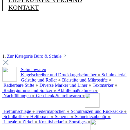
KONTAKT
1.
Zur Kategorie Büro & Schule
Schreibwaren
Kugelschreiber und Druckkugelschreiber
●
Schulmaterial
Gelstifte und Roller
●
Bleistifte und Mikrostifte
●
Radierbare Stifte
●
Diverse Marker und Liner
●
Textmarker
●
Radiergummis und Spitzer
●
Abhilfemaßnahmen
●
Nachfüllungen
●
Geschenk-Schreibwaren
●
Heftumschläge
●
Federmäppchen
●
Schulranzen und Rucksäcke
●
Schulkoffer
●
Heftboxen
●
Scheren
●
Schneidezubehör
●
Lineale
●
Zirkel
●
Kreativbedarf
●
Sonstiges
●