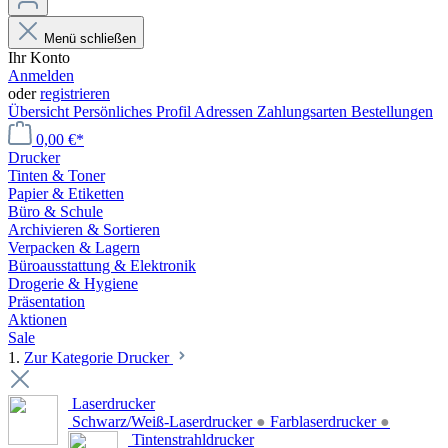
Menü schließen
Ihr Konto
Anmelden
oder
registrieren
Übersicht
Persönliches Profil
Adressen
Zahlungsarten
Bestellungen
0,00 €*
Drucker
Tinten & Toner
Papier & Etiketten
Büro & Schule
Archivieren & Sortieren
Verpacken & Lagern
Büroausstattung & Elektronik
Drogerie & Hygiene
Präsentation
Aktionen
Sale
1.
Zur Kategorie Drucker
Laserdrucker
Schwarz/Weiß-Laserdrucker
●
Farblaserdrucker
●
Tintenstrahldrucker