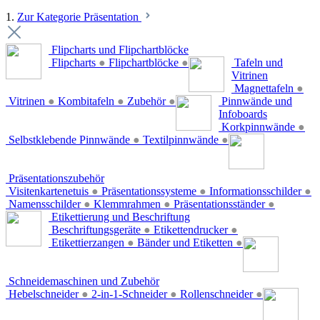
1.
Zur Kategorie Präsentation
Flipcharts und Flipchartblöcke
Flipcharts
●
Flipchartblöcke
●
Tafeln und
Vitrinen
Magnettafeln
●
Vitrinen
●
Kombitafeln
●
Zubehör
●
Pinnwände und
Infoboards
Korkpinnwände
●
Selbstklebende Pinnwände
●
Textilpinnwände
●
Präsentationszubehör
Visitenkartenetuis
●
Präsentationssysteme
●
Informationsschilder
●
Namensschilder
●
Klemmrahmen
●
Präsentationsständer
●
Etikettierung und Beschriftung
Beschriftungsgeräte
●
Etikettendrucker
●
Etikettierzangen
●
Bänder und Etiketten
●
Schneidemaschinen und Zubehör
Hebelschneider
●
2-in-1-Schneider
●
Rollenschneider
●