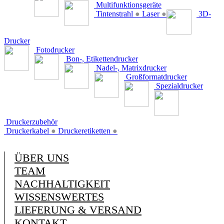
Multifunktionsgeräte
Tintenstrahl
●
Laser
●
3D-
Drucker
Fotodrucker
Bon-, Etikettendrucker
Nadel-, Matrixdrucker
Großformatdrucker
Spezialdrucker
Druckerzubehör
Druckerkabel
●
Druckeretiketten
●
ÜBER UNS
TEAM
NACHHALTIGKEIT
WISSENSWERTES
LIEFERUNG & VERSAND
KONTAKT