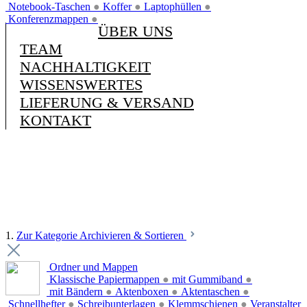
Notebook-Taschen
●
Koffer
●
Laptophüllen
●
Konferenzmappen
●
ÜBER UNS
TEAM
NACHHALTIGKEIT
WISSENSWERTES
LIEFERUNG & VERSAND
KONTAKT
1.
Zur Kategorie Archivieren & Sortieren
Ordner und Mappen
Klassische Papiermappen
●
mit Gummiband
●
mit Bändern
●
Aktenboxen
●
Aktentaschen
●
Schnellhefter
●
Schreibunterlagen
●
Klemmschienen
●
Veranstalter