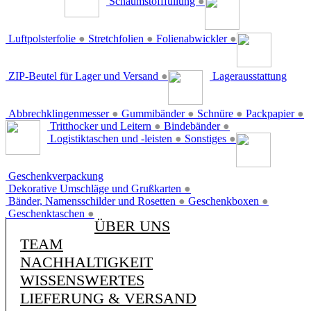
Schaumstofffüllung
●
Luftpolsterfolie
●
Stretchfolien
●
Folienabwickler
●
ZIP-Beutel für Lager und Versand
●
Lagerausstattung
Abbrechklingenmesser
●
Gummibänder
●
Schnüre
●
Packpapier
●
Tritthocker und Leitern
●
Bindebänder
●
Logistiktaschen und -leisten
●
Sonstiges
●
Geschenkverpackung
Dekorative Umschläge und Grußkarten
●
Bänder, Namensschilder und Rosetten
●
Geschenkboxen
●
Geschenktaschen
●
ÜBER UNS
TEAM
NACHHALTIGKEIT
WISSENSWERTES
LIEFERUNG & VERSAND