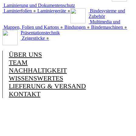
Laminierung und Dokumentenschutz
Laminierfolien
●
Laminiergeräte
●
Bindesysteme und
Zubehör
Multimedia und
Mappen, Folien und Kartons
●
Bindungen
●
Bindemaschinen
●
Präsentationstechnik
Zeigestöcke
●
ÜBER UNS
TEAM
NACHHALTIGKEIT
WISSENSWERTES
LIEFERUNG & VERSAND
KONTAKT