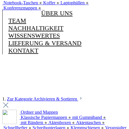
Notebook-Taschen
●
Koffer
●
Laptophüllen
●
Konferenzmappen
●
ÜBER UNS
TEAM
NACHHALTIGKEIT
WISSENSWERTES
LIEFERUNG & VERSAND
KONTAKT
1.
Zur Kategorie Archivieren & Sortieren
Ordner und Mappen
Klassische Papiermappen
●
mit Gummiband
●
mit Bändern
●
Aktenboxen
●
Aktentaschen
●
Schnellhefter
●
Schreibunterlagen
●
Klemmschienen
●
Veranstalter