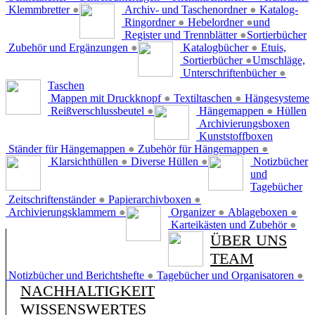
Klemmbretter
●
Archiv- und Taschenordner
●
Katalog-
Ringordner
●
Hebelordner
●
und
Register und Trennblätter
●
Sortierbücher
Zubehör und Ergänzungen
●
Katalogbücher
●
Etuis,
Sortierbücher
●
Umschläge,
Unterschriftenbücher
●
Taschen
Mappen mit Druckknopf
●
Textiltaschen
●
Hängesysteme
Reißverschlussbeutel
●
Hängemappen
●
Hüllen
Archivierungsboxen
Kunststoffboxen
Ständer für Hängemappen
●
Zubehör für Hängemappen
●
Klarsichthüllen
●
Diverse Hüllen
●
Notizbücher
und
Tagebücher
Zeitschriftenständer
●
Papierarchivboxen
●
Archivierungsklammern
●
Organizer
●
Ablageboxen
●
Karteikästen und Zubehör
●
ÜBER UNS
TEAM
Notizbücher und Berichtshefte
●
Tagebücher und Organisatoren
●
NACHHALTIGKEIT
WISSENSWERTES