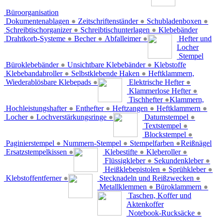
Büroorganisation
Dokumentenablagen
●
Zeitschriftenständer
●
Schubladenboxen
●
Schreibtischorganizer
●
Schreibtischunterlagen
●
Klebebänder
Drahtkorb-Systeme
●
Becher
●
Abfalleimer
●
Hefter und
Locher
Stempel
Büroklebebänder
●
Unsichtbare Klebebänder
●
Klebstoffe
Klebebandabroller
●
Selbstklebende Haken
●
Heftklammern,
Wiederablösbare Klebepads
●
Elektrische Hefter
●
Klammerlose Hefter
●
Tischhefter
●
Klammern,
Hochleistungshafter
●
Enthefter
●
Heftzangen
●
Heftklammern
●
Locher
●
Lochverstärkungsringe
●
Datumstempel
●
Textstempel
●
Blockstempel
●
Paginierstempel
●
Nummern-Stempel
●
Stempelfarben
●
Reißnägel
Ersatzstempelkissen
●
Klebestifte
●
Kleberoller
●
Flüssigkleber
●
Sekundenkleber
●
Heißklebepistolen
●
Sprühkleber
●
Klebstoffentferner
●
Stecknadeln und Reißzwecken
●
Metallklemmen
●
Büroklammern
●
Taschen, Koffer und
Aktenkoffer
Notebook-Rucksäcke
●