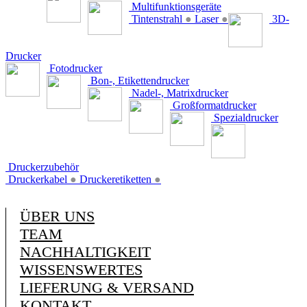
Multifunktionsgeräte
Tintenstrahl
●
Laser
●
3D-
Drucker
Fotodrucker
Bon-, Etikettendrucker
Nadel-, Matrixdrucker
Großformatdrucker
Spezialdrucker
Druckerzubehör
Druckerkabel
●
Druckeretiketten
●
ÜBER UNS
TEAM
NACHHALTIGKEIT
WISSENSWERTES
LIEFERUNG & VERSAND
KONTAKT