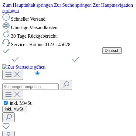
Zum Hauptinhalt springen
Zur Suche springen
Zur Hauptnavigation
springen
Schneller Versand
Günstige Versandkosten
30 Tage Rückgaberecht
Service - Hotline 0123 - 45678
Deutsch
Versandkostenfreie Lieferung ab 49,00€ Netto
Jobs
Sichere SSL-Verbindung
Schnelle Lieferung
Čeština
Helpdesk
Nachhaltigkeit
Deutsch
inkl. MwSt.
inkl. MwSt.