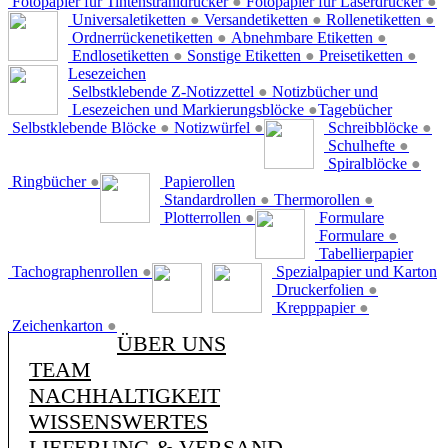
Fotopapier für Tintenstrahldrucker
●
Fotopapier für Laserdrucker
●
Universaletiketten
●
Versandetiketten
●
Rollenetiketten
●
Ordnerrückenetiketten
●
Abnehmbare Etiketten
●
Endlosetiketten
●
Sonstige Etiketten
●
Preisetiketten
●
Lesezeichen
Selbstklebende Z-Notizzettel
●
Notizbücher und
Lesezeichen und Markierungsblöcke
●
Tagebücher
Selbstklebende Blöcke
●
Notizwürfel
●
Schreibblöcke
●
Schulhefte
●
Spiralblöcke
●
Ringbücher
●
Papierollen
Standardrollen
●
Thermorollen
●
Plotterrollen
●
Formulare
Formulare
●
Tabellierpapier
Tachographenrollen
●
Spezialpapier und Karton
Druckerfolien
●
Krepppapier
●
Zeichenkarton
●
ÜBER UNS
TEAM
NACHHALTIGKEIT
WISSENSWERTES
LIEFERUNG & VERSAND