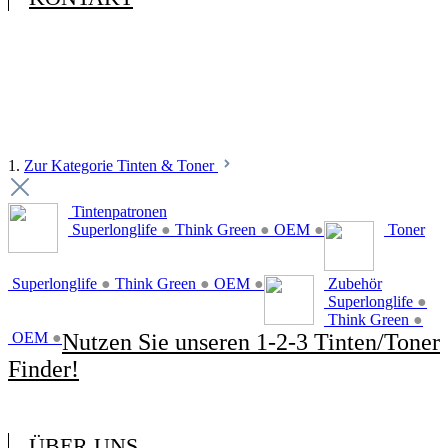
1.
Zur Kategorie Tinten & Toner
Tintenpatronen
Superlonglife
●
Think Green
●
OEM
●
Toner
Superlonglife
●
Think Green
●
OEM
●
Zubehör
Superlonglife
●
Think Green
●
OEM
●
Nutzen Sie unseren 1-2-3 Tinten/Toner
Finder!
ÜBER UNS