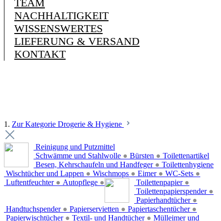
TEAM
NACHHALTIGKEIT
WISSENSWERTES
LIEFERUNG & VERSAND
KONTAKT
1.
Zur Kategorie Drogerie & Hygiene
Reinigung und Putzmittel
Schwämme und Stahlwolle
●
Bürsten
●
Toilettenartikel
Besen, Kehrschaufeln und Handfeger
●
Toilettenhygiene
Wischtücher und Lappen
●
Wischmops
●
Eimer
●
WC-Sets
●
Luftentfeuchter
●
Autopflege
●
Toilettenpapier
●
Toilettenpapierspender
●
Papierhandtücher
●
Handtuchspender
●
Papierservietten
●
Papiertaschentücher
●
Papierwischtücher
●
Textil- und Handtücher
●
Mülleimer und