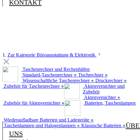
KONTAKT
1.
Zur Kategorie Büroausstattung & Elektronik
Taschenrechner und Rechenhilfen
Standard-Taschenrechner
●
Tischrechner
●
Wissenschaftliche Taschenrechner
●
Druckrechner
●
Zubehör für Taschenrechner
●
Aktenvernichter und
Zubehör
Aktenvernichter
●
Zubehör für Aktenvernichter
●
Batterien, Taschenlampen
Wiederaufladbare Batterien und Ladegeräte
●
ÜBE
Taschenlampen und Halogenlampen
●
Klassische Batterien
●
UNS