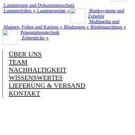
Laminierung und Dokumentenschutz
Laminierfolien
●
Laminiergeräte
●
Bindesysteme und
Zubehör
Multimedia und
Mappen, Folien und Kartons
●
Bindungen
●
Bindemaschinen
●
Präsentationstechnik
Zeigestöcke
●
ÜBER UNS
TEAM
NACHHALTIGKEIT
WISSENSWERTES
LIEFERUNG & VERSAND
KONTAKT