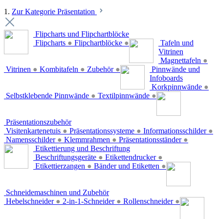
1.
Zur Kategorie Präsentation
Flipcharts und Flipchartblöcke
Flipcharts
●
Flipchartblöcke
●
Tafeln und
Vitrinen
Magnettafeln
●
Vitrinen
●
Kombitafeln
●
Zubehör
●
Pinnwände und
Infoboards
Korkpinnwände
●
Selbstklebende Pinnwände
●
Textilpinnwände
●
Präsentationszubehör
Visitenkartenetuis
●
Präsentationssysteme
●
Informationsschilder
●
Namensschilder
●
Klemmrahmen
●
Präsentationsständer
●
Etikettierung und Beschriftung
Beschriftungsgeräte
●
Etikettendrucker
●
Etikettierzangen
●
Bänder und Etiketten
●
Schneidemaschinen und Zubehör
Hebelschneider
●
2-in-1-Schneider
●
Rollenschneider
●