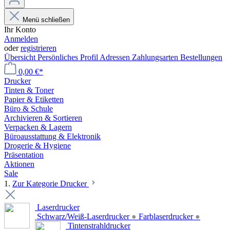
Menü schließen
Ihr Konto
Anmelden
oder
registrieren
Übersicht
Persönliches Profil
Adressen
Zahlungsarten
Bestellungen
0,00 €*
Drucker
Tinten & Toner
Papier & Etiketten
Büro & Schule
Archivieren & Sortieren
Verpacken & Lagern
Büroausstattung & Elektronik
Drogerie & Hygiene
Präsentation
Aktionen
Sale
1.
Zur Kategorie Drucker
Laserdrucker
Schwarz/Weiß-Laserdrucker
●
Farblaserdrucker
●
Tintenstrahldrucker