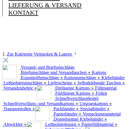
LIEFERUNG & VERSAND
KONTAKT
1.
Zur Kategorie Verpacken & Lagern
Versand- und Briefumschläge
Briefumschläge und Versandtaschen
●
Kartons
Kunststoffumschläge
●
Kartonumschläge
●
Klebebänder
Luftpolsterumschläge
●
Lieferscheine
●
Selbstklebende Taschen
●
Versandzubehör
●
Dreilagige Kartons
●
Füllmaterial
Fünflagige Kartons
●
Folien
Schnellverschlussbeutel
Schnellverschluss- und Versandkartons
●
Umzugskartons
●
Transportrollen
●
Packbänder
●
Spezialbänder
●
Papierbänder
●
Verpackungsmaterial
Doppelseitige Klebebänder
●
Abwickler
●
Luftpolsterkissen
●
Papierfüllmaterial
●