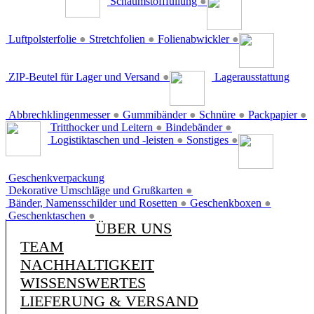
Schaumstofffüllung
●
Luftpolsterfolie
●
Stretchfolien
●
Folienabwickler
●
ZIP-Beutel für Lager und Versand
●
Lagerausstattung
Abbrechklingenmesser
●
Gummibänder
●
Schnüre
●
Packpapier
●
Tritthocker und Leitern
●
Bindebänder
●
Logistiktaschen und -leisten
●
Sonstiges
●
Geschenkverpackung
Dekorative Umschläge und Grußkarten
●
Bänder, Namensschilder und Rosetten
●
Geschenkboxen
●
Geschenktaschen
●
ÜBER UNS
TEAM
NACHHALTIGKEIT
WISSENSWERTES
LIEFERUNG & VERSAND