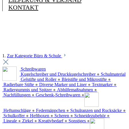
KONTAKT
1.
Zur Kategorie Büro & Schule
Schreibwaren
Kugelschreiber und Druckkugelschreiber
●
Schulmaterial
Gelstifte und Roller
●
Bleistifte und Mikrostifte
●
Radierbare Stifte
●
Diverse Marker und Liner
●
Textmarker
●
Radiergummis und Spitzer
●
Abhilfemaßnahmen
●
Nachfüllungen
●
Geschenk-Schreibwaren
●
Heftumschläge
●
Federmäppchen
●
Schulranzen und Rucksäcke
●
Schulkoffer
●
Heftboxen
●
Scheren
●
Schneidezubehör
●
Lineale
●
Zirkel
●
Kreativbedarf
●
Sonstiges
●