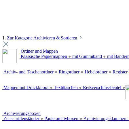
1.
Zur Kategorie Archivieren & Sortieren
Ordner und Mappen
Klassische Papiermappen
●
mit Gummiband
●
mit Bänder
Archiv- und Taschenordner
●
Ringordner
●
Hebelordner
●
Register 
Mappen mit Druckknopf
●
Textiltaschen
●
Reißverschlussbeutel
●
Archivierungsboxen
Zeitschriftenständer
●
Papierarchivboxen
●
Archivierungsklammern