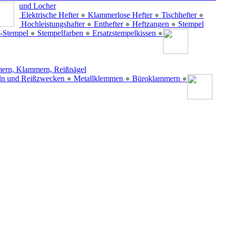
und Locher
Elektrische Hefter
●
Klammerlose Hefter
●
Tischhefter
●
Hochleistungshafter
●
Enthefter
●
Heftzangen
●
Stempel
-Stempel
●
Stempelfarben
●
Ersatzstempelkissen
●
ern, Klammern, Reißnägel
ln und Reißzwecken
●
Metallklemmen
●
Büroklammern
●