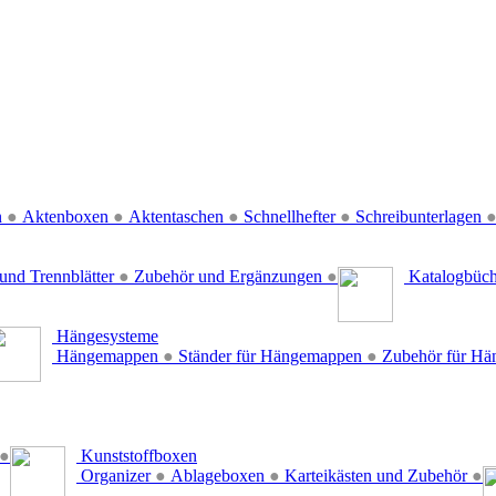
n
●
Aktenboxen
●
Aktentaschen
●
Schnellhefter
●
Schreibunterlagen
und Trennblätter
●
Zubehör und Ergänzungen
●
Katalogbüc
Hängesysteme
Hängemappen
●
Ständer für Hängemappen
●
Zubehör für H
●
Kunststoffboxen
Organizer
●
Ablageboxen
●
Karteikästen und Zubehör
●