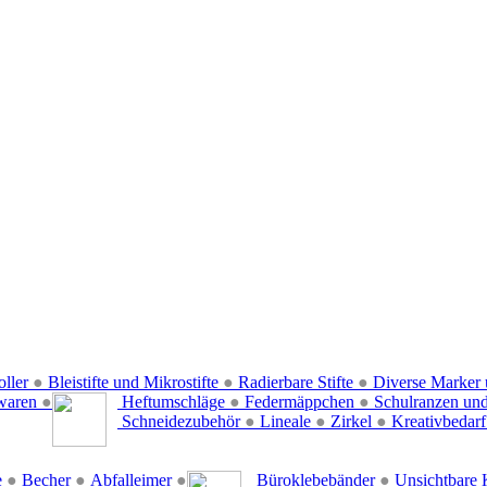
oller
●
Bleistifte und Mikrostifte
●
Radierbare Stifte
●
Diverse Marker 
waren
●
Heftumschläge
●
Federmäppchen
●
Schulranzen un
Schneidezubehör
●
Lineale
●
Zirkel
●
Kreativbedar
e
●
Becher
●
Abfalleimer
●
Büroklebebänder
●
Unsichtbare 