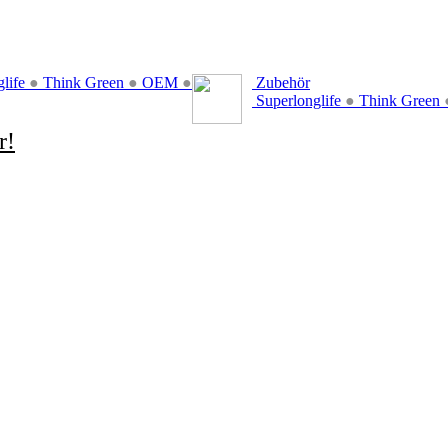
glife
●
Think Green
●
OEM
●
Zubehör
Superlonglife
●
Think Green
r!