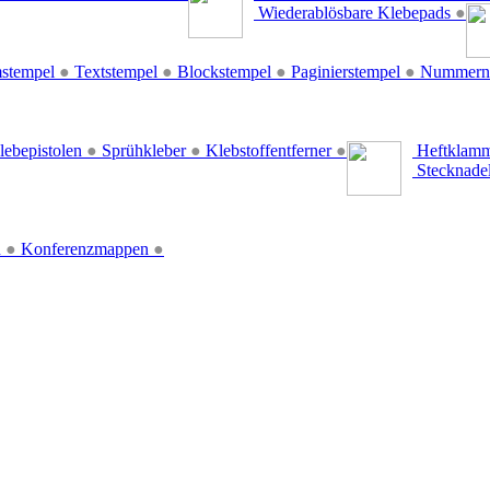
Wiederablösbare Klebepads
●
stempel
●
Textstempel
●
Blockstempel
●
Paginierstempel
●
Nummern
lebepistolen
●
Sprühkleber
●
Klebstoffentferner
●
Heftklamm
Stecknade
n
●
Konferenzmappen
●