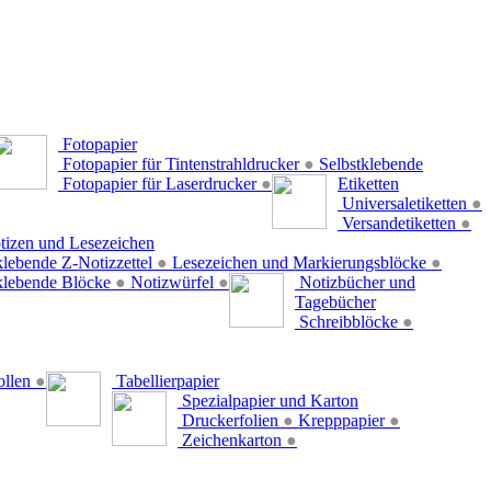
Fotopapier
Fotopapier für Tintenstrahldrucker
●
Selbstklebende
Fotopapier für Laserdrucker
●
Etiketten
Universaletiketten
●
Versandetiketten
●
tizen und Lesezeichen
klebende Z-Notizzettel
●
Lesezeichen und Markierungsblöcke
●
klebende Blöcke
●
Notizwürfel
●
Notizbücher und
Tagebücher
Schreibblöcke
●
ollen
●
Tabellierpapier
Spezialpapier und Karton
Druckerfolien
●
Krepppapier
●
Zeichenkarton
●