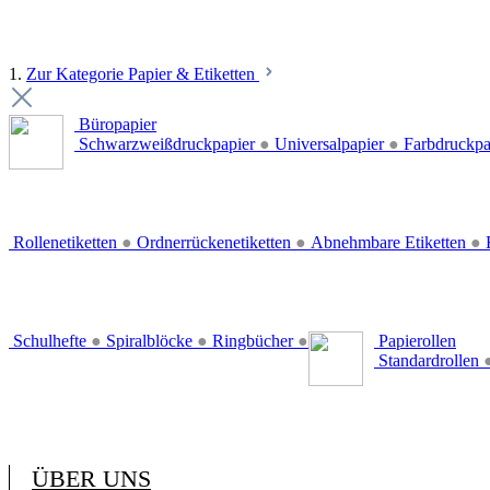
1.
Zur Kategorie Papier & Etiketten
Büropapier
Schwarzweißdruckpapier
●
Universalpapier
●
Farbdruckpa
Rollenetiketten
●
Ordnerrückenetiketten
●
Abnehmbare Etiketten
●
E
Schulhefte
●
Spiralblöcke
●
Ringbücher
●
Papierollen
Standardrollen
ÜBER UNS