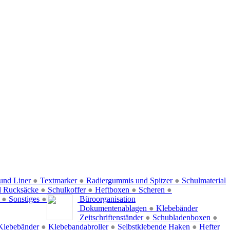
und Liner
●
Textmarker
●
Radiergummis und Spitzer
●
Schulmaterial
d Rucksäcke
●
Schulkoffer
●
Heftboxen
●
Scheren
●
f
●
Sonstiges
●
Büroorganisation
Dokumentenablagen
●
Klebebänder
Zeitschriftenständer
●
Schubladenboxen
●
Klebebänder
●
Klebebandabroller
●
Selbstklebende Haken
●
Hefter