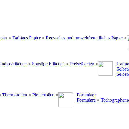
pier
●
Farbiges Papier
●
Recyceltes und umweltfreundliches Papier
●
ndlosetiketten
●
Sonstige Etiketten
●
Preisetiketten
●
Haftno
Selbst
Selbst
●
Thermorollen
●
Plotterrollen
●
Formulare
Formulare
●
Tachographenr