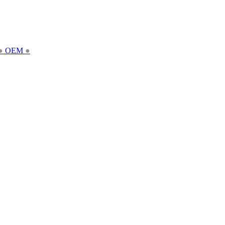
●
OEM
●