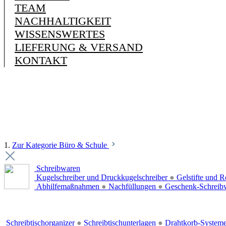
TEAM
NACHHALTIGKEIT
WISSENSWERTES
LIEFERUNG & VERSAND
KONTAKT
1.
Zur Kategorie Büro & Schule
Schreibwaren
Kugelschreiber und Druckkugelschreiber
●
Gelstifte und R
Abhilfemaßnahmen
●
Nachfüllungen
●
Geschenk-Schreib
Schreibtischorganizer
●
Schreibtischunterlagen
●
Drahtkorb-System