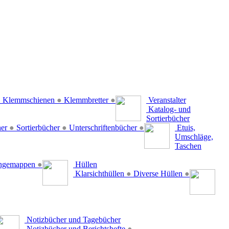
●
Klemmschienen
●
Klemmbretter
●
Veranstalter
Katalog- und
Sortierbücher
her
●
Sortierbücher
●
Unterschriftenbücher
●
Etuis,
Umschläge,
Taschen
ängemappen
●
Hüllen
Klarsichthüllen
●
Diverse Hüllen
●
Notizbücher und Tagebücher
Notizbücher und Berichtshefte
●