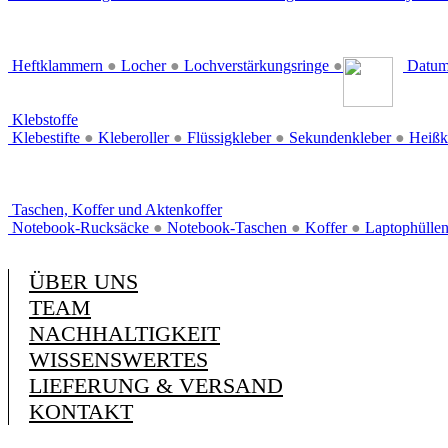
Heftklammern
●
Locher
●
Lochverstärkungsringe
●
Datum
Klebstoffe
Klebestifte
●
Kleberoller
●
Flüssigkleber
●
Sekundenkleber
●
Heißk
Taschen, Koffer und Aktenkoffer
Notebook-Rucksäcke
●
Notebook-Taschen
●
Koffer
●
Laptophülle
ÜBER UNS
TEAM
NACHHALTIGKEIT
WISSENSWERTES
LIEFERUNG & VERSAND
KONTAKT