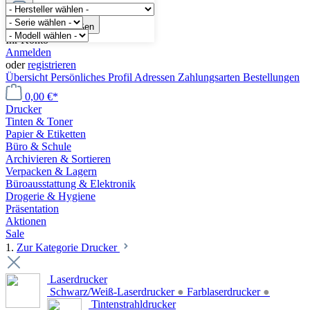
Menü schließen
Ihr Konto
Anmelden
oder
registrieren
Übersicht
Persönliches Profil
Adressen
Zahlungsarten
Bestellungen
0,00 €*
Drucker
Tinten & Toner
Papier & Etiketten
Büro & Schule
Archivieren & Sortieren
Verpacken & Lagern
Büroausstattung & Elektronik
Drogerie & Hygiene
Präsentation
Aktionen
Sale
1.
Zur Kategorie Drucker
Laserdrucker
Schwarz/Weiß-Laserdrucker
●
Farblaserdrucker
●
Tintenstrahldrucker