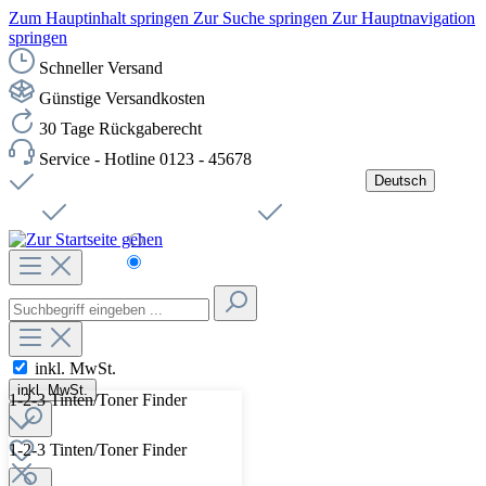
Zum Hauptinhalt springen
Zur Suche springen
Zur Hauptnavigation
springen
Schneller Versand
Günstige Versandkosten
30 Tage Rückgaberecht
Service - Hotline 0123 - 45678
Deutsch
Versandkostenfreie Lieferung ab 49,00€ Netto
Jobs
Sichere SSL-Verbindung
Schnelle Lieferung
Čeština
Helpdesk
Nachhaltigkeit
Deutsch
inkl. MwSt.
inkl. MwSt.
1-2-3 Tinten/Toner Finder
1-2-3 Tinten/Toner Finder