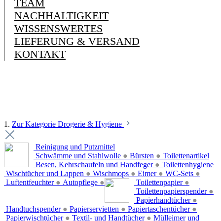
TEAM
NACHHALTIGKEIT
WISSENSWERTES
LIEFERUNG & VERSAND
KONTAKT
1.
Zur Kategorie Drogerie & Hygiene
Reinigung und Putzmittel
Schwämme und Stahlwolle
●
Bürsten
●
Toilettenartikel
Besen, Kehrschaufeln und Handfeger
●
Toilettenhygiene
Wischtücher und Lappen
●
Wischmops
●
Eimer
●
WC-Sets
●
Luftentfeuchter
●
Autopflege
●
Toilettenpapier
●
Toilettenpapierspender
●
Papierhandtücher
●
Handtuchspender
●
Papierservietten
●
Papiertaschentücher
●
Papierwischtücher
●
Textil- und Handtücher
●
Mülleimer und