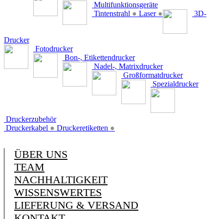
Multifunktionsgeräte
Tintenstrahl
●
Laser
●
3D-
Drucker
Fotodrucker
Bon-, Etikettendrucker
Nadel-, Matrixdrucker
Großformatdrucker
Spezialdrucker
Druckerzubehör
Druckerkabel
●
Druckeretiketten
●
ÜBER UNS
TEAM
NACHHALTIGKEIT
WISSENSWERTES
LIEFERUNG & VERSAND
KONTAKT