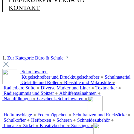
KONTAKT
1.
Zur Kategorie Büro & Schule
Schreibwaren
Kugelschreiber und Druckkugelschreiber
●
Schulmaterial
Gelstifte und Roller
●
Bleistifte und Mikrostifte
●
Radierbare Stifte
●
Diverse Marker und Liner
●
Textmarker
●
Radiergummis und Spitzer
●
Abhilfemaßnahmen
●
Nachfüllungen
●
Geschenk-Schreibwaren
●
Heftumschläge
●
Federmäppchen
●
Schulranzen und Rucksäcke
●
Schulkoffer
●
Heftboxen
●
Scheren
●
Schneidezubehör
●
Lineale
●
Zirkel
●
Kreativbedarf
●
Sonstiges
●