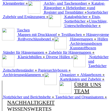
Klemmbretter
●
Archiv- und Taschenordner
●
Katalog-
Ringordner
●
Hebelordner
●
und
Register und Trennblätter
●
Sortierbücher
Zubehör und Ergänzungen
●
Katalogbücher
●
Etuis,
Sortierbücher
●
Umschläge,
Unterschriftenbücher
●
Taschen
Mappen mit Druckknopf
●
Textiltaschen
●
Hängesysteme
Reißverschlussbeutel
●
Hängemappen
●
Hüllen
Archivierungsboxen
Kunststoffboxen
Ständer für Hängemappen
●
Zubehör für Hängemappen
●
Klarsichthüllen
●
Diverse Hüllen
●
Notizbücher
und
Tagebücher
Zeitschriftenständer
●
Papierarchivboxen
●
Archivierungsklammern
●
Organizer
●
Ablageboxen
●
Karteikästen und Zubehör
●
ÜBER UNS
TEAM
Notizbücher und Berichtshefte
●
Tagebücher und Organisatoren
●
NACHHALTIGKEIT
WISSENSWERTES