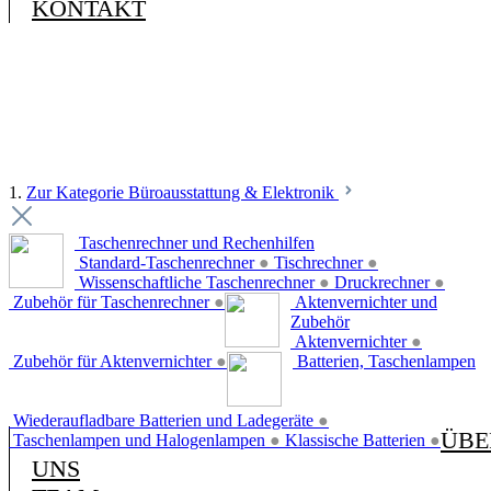
KONTAKT
1.
Zur Kategorie Büroausstattung & Elektronik
Taschenrechner und Rechenhilfen
Standard-Taschenrechner
●
Tischrechner
●
Wissenschaftliche Taschenrechner
●
Druckrechner
●
Zubehör für Taschenrechner
●
Aktenvernichter und
Zubehör
Aktenvernichter
●
Zubehör für Aktenvernichter
●
Batterien, Taschenlampen
Wiederaufladbare Batterien und Ladegeräte
●
ÜBE
Taschenlampen und Halogenlampen
●
Klassische Batterien
●
UNS