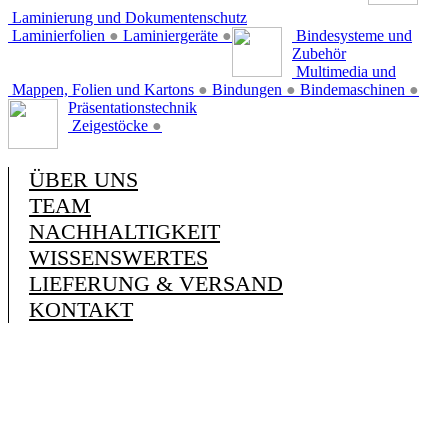
Laminierung und Dokumentenschutz
Laminierfolien
●
Laminiergeräte
●
Bindesysteme und
Zubehör
Multimedia und
Mappen, Folien und Kartons
●
Bindungen
●
Bindemaschinen
●
Präsentationstechnik
Zeigestöcke
●
ÜBER UNS
TEAM
NACHHALTIGKEIT
WISSENSWERTES
LIEFERUNG & VERSAND
KONTAKT