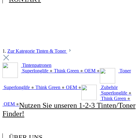
1.
Zur Kategorie Tinten & Toner
Tintenpatronen
Superlonglife
●
Think Green
●
OEM
●
Toner
Superlonglife
●
Think Green
●
OEM
●
Zubehör
Superlonglife
●
Think Green
●
OEM
●
Nutzen Sie unseren 1-2-3 Tinten/Toner
Finder!
ÜBER UNS