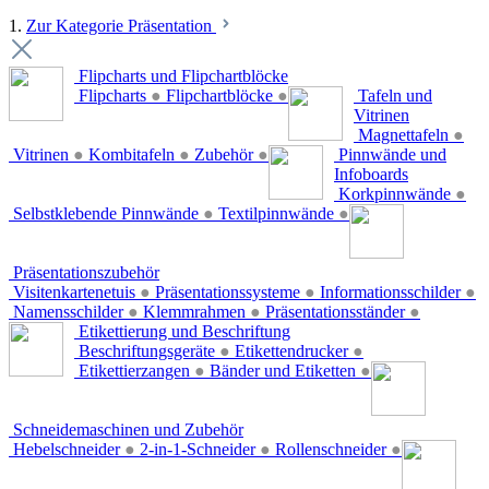
1.
Zur Kategorie Präsentation
Flipcharts und Flipchartblöcke
Flipcharts
●
Flipchartblöcke
●
Tafeln und
Vitrinen
Magnettafeln
●
Vitrinen
●
Kombitafeln
●
Zubehör
●
Pinnwände und
Infoboards
Korkpinnwände
●
Selbstklebende Pinnwände
●
Textilpinnwände
●
Präsentationszubehör
Visitenkartenetuis
●
Präsentationssysteme
●
Informationsschilder
●
Namensschilder
●
Klemmrahmen
●
Präsentationsständer
●
Etikettierung und Beschriftung
Beschriftungsgeräte
●
Etikettendrucker
●
Etikettierzangen
●
Bänder und Etiketten
●
Schneidemaschinen und Zubehör
Hebelschneider
●
2-in-1-Schneider
●
Rollenschneider
●