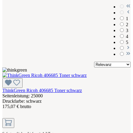
1
2
3
4
5
ThinkGreen Ricoh 406685 Toner schwarz
Seitenleistung: 25000
Druckfarbe: schwarz
175,07 € brutto