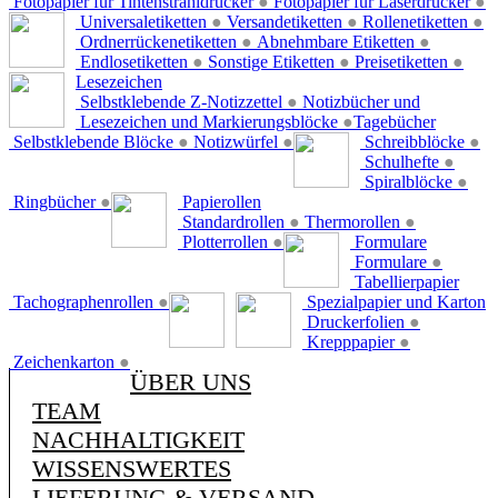
Fotopapier für Tintenstrahldrucker
●
Fotopapier für Laserdrucker
●
Universaletiketten
●
Versandetiketten
●
Rollenetiketten
●
Ordnerrückenetiketten
●
Abnehmbare Etiketten
●
Endlosetiketten
●
Sonstige Etiketten
●
Preisetiketten
●
Lesezeichen
Selbstklebende Z-Notizzettel
●
Notizbücher und
Lesezeichen und Markierungsblöcke
●
Tagebücher
Selbstklebende Blöcke
●
Notizwürfel
●
Schreibblöcke
●
Schulhefte
●
Spiralblöcke
●
Ringbücher
●
Papierollen
Standardrollen
●
Thermorollen
●
Plotterrollen
●
Formulare
Formulare
●
Tabellierpapier
Tachographenrollen
●
Spezialpapier und Karton
Druckerfolien
●
Krepppapier
●
Zeichenkarton
●
ÜBER UNS
TEAM
NACHHALTIGKEIT
WISSENSWERTES
LIEFERUNG & VERSAND