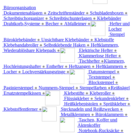
Büroorganisation
Dokumentenablagen
●
Zeitschriftenständer
●
Schubladenboxen
●
Schreibtischorganizer
●
Schreibtischunterlagen
●
Klebebänder
Drahtkorb-Systeme
●
Becher
●
Abfalleimer
●
Hefter und
Locher
Stempel
Büroklebebänder
●
Unsichtbare Klebebänder
●
Klebstoffe
Klebebandabroller
●
Selbstklebende Haken
●
Heftklammern,
Wiederablösbare Klebepads
●
Elektrische Hefter
●
Klammerlose Hefter
●
Tischhefter
●
Klammern,
Hochleistungshafter
●
Enthefter
●
Heftzangen
●
Heftklammern
●
Locher
●
Lochverstärkungsringe
●
Datumstempel
●
Textstempel
●
Blockstempel
●
Paginierstempel
●
Nummern-Stempel
●
Stempelfarben
●
Reißnägel
Ersatzstempelkissen
●
Klebestifte
●
Kleberoller
●
Flüssigkleber
●
Sekundenkleber
●
Heißklebepistolen
●
Sprühkleber
●
Klebstoffentferner
●
Stecknadeln und Reißzwecken
●
Metallklemmen
●
Büroklammern
●
Taschen, Koffer und
Aktenkoffer
Notebook-Rucksäcke
●