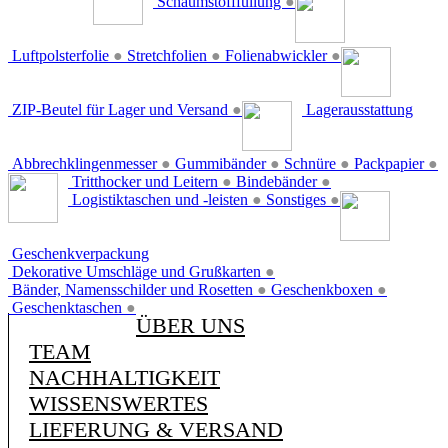
Schaumstofffüllung
●
Luftpolsterfolie
●
Stretchfolien
●
Folienabwickler
●
ZIP-Beutel für Lager und Versand
●
Lagerausstattung
Abbrechklingenmesser
●
Gummibänder
●
Schnüre
●
Packpapier
●
Tritthocker und Leitern
●
Bindebänder
●
Logistiktaschen und -leisten
●
Sonstiges
●
Geschenkverpackung
Dekorative Umschläge und Grußkarten
●
Bänder, Namensschilder und Rosetten
●
Geschenkboxen
●
Geschenktaschen
●
ÜBER UNS
TEAM
NACHHALTIGKEIT
WISSENSWERTES
LIEFERUNG & VERSAND