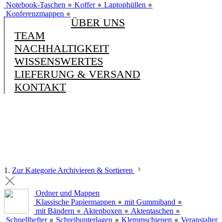
Notebook-Taschen
●
Koffer
●
Laptophüllen
●
Konferenzmappen
●
ÜBER UNS
TEAM
NACHHALTIGKEIT
WISSENSWERTES
LIEFERUNG & VERSAND
KONTAKT
1.
Zur Kategorie Archivieren & Sortieren
Ordner und Mappen
Klassische Papiermappen
●
mit Gummiband
●
mit Bändern
●
Aktenboxen
●
Aktentaschen
●
Schnellhefter
●
Schreibunterlagen
●
Klemmschienen
●
Veranstalter