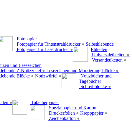
Fotopapier
Fotopapier für Tintenstrahldrucker
●
Selbstklebende
Fotopapier für Laserdrucker
●
Etiketten
Universaletiketten
●
Versandetiketten
●
tizen und Lesezeichen
klebende Z-Notizzettel
●
Lesezeichen und Markierungsblöcke
●
klebende Blöcke
●
Notizwürfel
●
Notizbücher und
Tagebücher
Schreibblöcke
●
ollen
●
Tabellierpapier
Spezialpapier und Karton
Druckerfolien
●
Krepppapier
●
Zeichenkarton
●