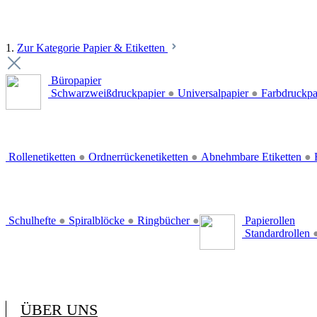
1.
Zur Kategorie Papier & Etiketten
Büropapier
Schwarzweißdruckpapier
●
Universalpapier
●
Farbdruckpa
Rollenetiketten
●
Ordnerrückenetiketten
●
Abnehmbare Etiketten
●
E
Schulhefte
●
Spiralblöcke
●
Ringbücher
●
Papierollen
Standardrollen
ÜBER UNS