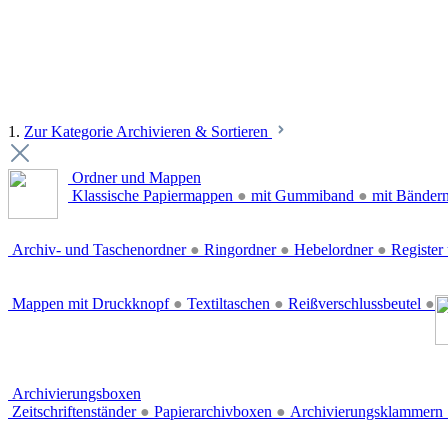
1.
Zur Kategorie Archivieren & Sortieren
Ordner und Mappen
Klassische Papiermappen
●
mit Gummiband
●
mit Bänder
Archiv- und Taschenordner
●
Ringordner
●
Hebelordner
●
Register 
Mappen mit Druckknopf
●
Textiltaschen
●
Reißverschlussbeutel
●
Archivierungsboxen
Zeitschriftenständer
●
Papierarchivboxen
●
Archivierungsklammern