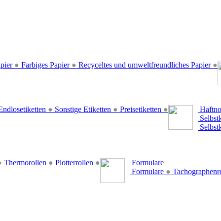
pier
●
Farbiges Papier
●
Recyceltes und umweltfreundliches Papier
●
ndlosetiketten
●
Sonstige Etiketten
●
Preisetiketten
●
Haftno
Selbst
Selbst
●
Thermorollen
●
Plotterrollen
●
Formulare
Formulare
●
Tachographenr