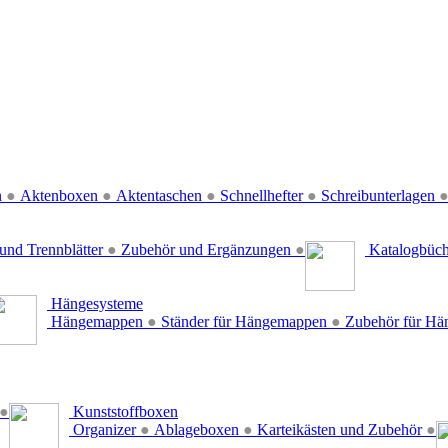
n
●
Aktenboxen
●
Aktentaschen
●
Schnellhefter
●
Schreibunterlagen
und Trennblätter
●
Zubehör und Ergänzungen
●
Katalogbüc
Hängesysteme
Hängemappen
●
Ständer für Hängemappen
●
Zubehör für H
●
Kunststoffboxen
Organizer
●
Ablageboxen
●
Karteikästen und Zubehör
●