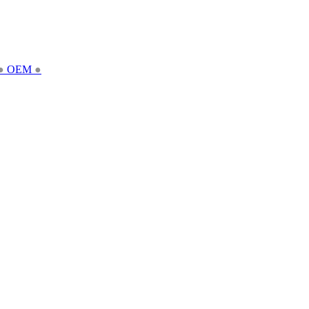
●
OEM
●