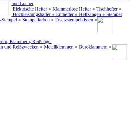
und Locher
Elektrische Hefter
●
Klammerlose Hefter
●
Tischhefter
●
Hochleistungshafter
●
Enthefter
●
Heftzangen
●
Stempel
-Stempel
●
Stempelfarben
●
Ersatzstempelkissen
●
ern, Klammern, Reißnägel
ln und Reißzwecken
●
Metallklemmen
●
Büroklammern
●