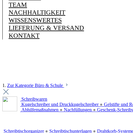
TEAM
NACHHALTIGKEIT
WISSENSWERTES
LIEFERUNG & VERSAND
KONTAKT
1.
Zur Kategorie Büro & Schule
Schreibwaren
Kugelschreiber und Druckkugelschreiber
●
Gelstifte und R
Abhilfemaßnahmen
●
Nachfüllungen
●
Geschenk-Schreib
Schreibtischorganizer
●
Schreibtischunterlagen
●
Drahtkorb-System