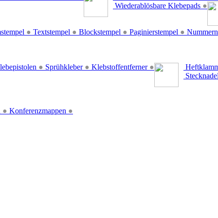
Wiederablösbare Klebepads
●
stempel
●
Textstempel
●
Blockstempel
●
Paginierstempel
●
Nummern
lebepistolen
●
Sprühkleber
●
Klebstoffentferner
●
Heftklamm
Stecknade
n
●
Konferenzmappen
●