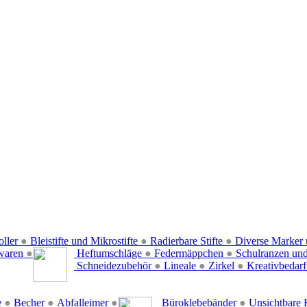
oller
●
Bleistifte und Mikrostifte
●
Radierbare Stifte
●
Diverse Marker 
waren
●
Heftumschläge
●
Federmäppchen
●
Schulranzen un
Schneidezubehör
●
Lineale
●
Zirkel
●
Kreativbedar
e
●
Becher
●
Abfalleimer
●
Büroklebebänder
●
Unsichtbare 