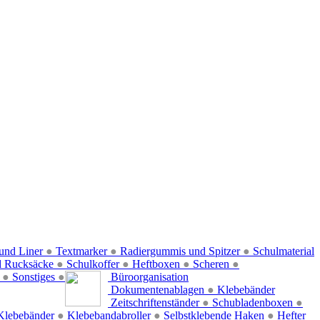
und Liner
●
Textmarker
●
Radiergummis und Spitzer
●
Schulmaterial
d Rucksäcke
●
Schulkoffer
●
Heftboxen
●
Scheren
●
f
●
Sonstiges
●
Büroorganisation
Dokumentenablagen
●
Klebebänder
Zeitschriftenständer
●
Schubladenboxen
●
Klebebänder
●
Klebebandabroller
●
Selbstklebende Haken
●
Hefter