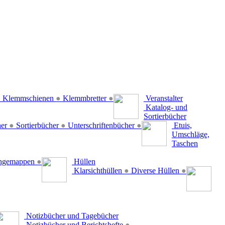
●
Klemmschienen
●
Klemmbretter
●
Veranstalter
Katalog- und
Sortierbücher
her
●
Sortierbücher
●
Unterschriftenbücher
●
Etuis,
Umschläge,
Taschen
ängemappen
●
Hüllen
Klarsichthüllen
●
Diverse Hüllen
●
Notizbücher und Tagebücher
Notizbücher und Berichtshefte
●