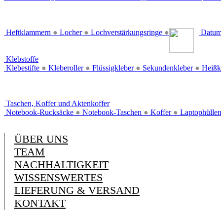
Heftklammern
●
Locher
●
Lochverstärkungsringe
●
Datum
Klebstoffe
Klebestifte
●
Kleberoller
●
Flüssigkleber
●
Sekundenkleber
●
Heißk
Taschen, Koffer und Aktenkoffer
Notebook-Rucksäcke
●
Notebook-Taschen
●
Koffer
●
Laptophülle
ÜBER UNS
TEAM
NACHHALTIGKEIT
WISSENSWERTES
LIEFERUNG & VERSAND
KONTAKT