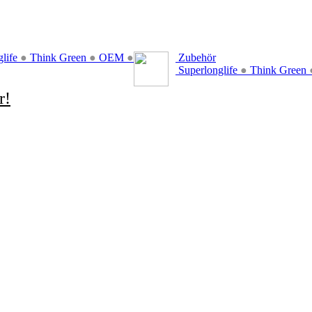
glife
●
Think Green
●
OEM
●
Zubehör
Superlonglife
●
Think Green
r!