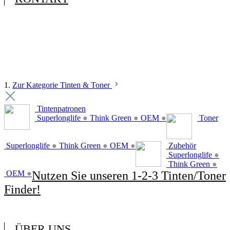
1.
Zur Kategorie Tinten & Toner
Tintenpatronen
Superlonglife
●
Think Green
●
OEM
●
Toner
Superlonglife
●
Think Green
●
OEM
●
Zubehör
Superlonglife
●
Think Green
●
OEM
●
Nutzen Sie unseren 1-2-3 Tinten/Toner
Finder!
ÜBER UNS