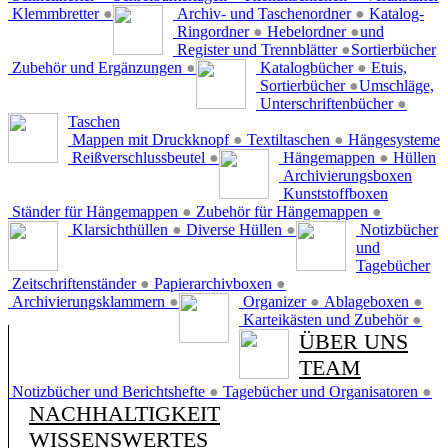
Klemmbretter
●
Archiv- und Taschenordner
●
Katalog-
Ringordner
●
Hebelordner
●
und
Register und Trennblätter
●
Sortierbücher
Zubehör und Ergänzungen
●
Katalogbücher
●
Etuis,
Sortierbücher
●
Umschläge,
Unterschriftenbücher
●
Taschen
Mappen mit Druckknopf
●
Textiltaschen
●
Hängesysteme
Reißverschlussbeutel
●
Hängemappen
●
Hüllen
Archivierungsboxen
Kunststoffboxen
Ständer für Hängemappen
●
Zubehör für Hängemappen
●
Klarsichthüllen
●
Diverse Hüllen
●
Notizbücher
und
Tagebücher
Zeitschriftenständer
●
Papierarchivboxen
●
Archivierungsklammern
●
Organizer
●
Ablageboxen
●
Karteikästen und Zubehör
●
ÜBER UNS
TEAM
Notizbücher und Berichtshefte
●
Tagebücher und Organisatoren
●
NACHHALTIGKEIT
WISSENSWERTES