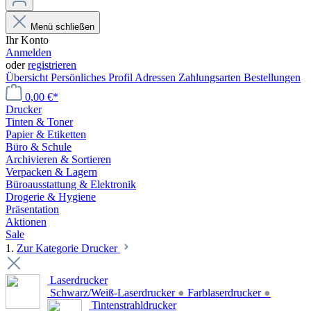
Menü schließen
Ihr Konto
Anmelden
oder
registrieren
Übersicht
Persönliches Profil
Adressen
Zahlungsarten
Bestellungen
0,00 €*
Drucker
Tinten & Toner
Papier & Etiketten
Büro & Schule
Archivieren & Sortieren
Verpacken & Lagern
Büroausstattung & Elektronik
Drogerie & Hygiene
Präsentation
Aktionen
Sale
1.
Zur Kategorie Drucker
Laserdrucker
Schwarz/Weiß-Laserdrucker
●
Farblaserdrucker
●
Tintenstrahldrucker