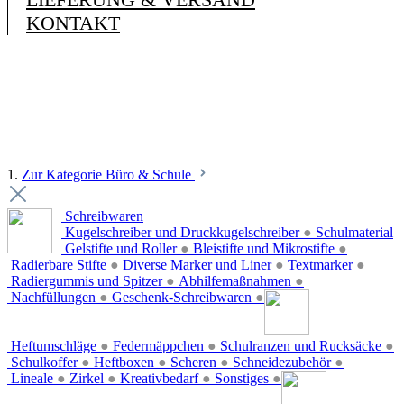
KONTAKT
1.
Zur Kategorie Büro & Schule
Schreibwaren
Kugelschreiber und Druckkugelschreiber
●
Schulmaterial
Gelstifte und Roller
●
Bleistifte und Mikrostifte
●
Radierbare Stifte
●
Diverse Marker und Liner
●
Textmarker
●
Radiergummis und Spitzer
●
Abhilfemaßnahmen
●
Nachfüllungen
●
Geschenk-Schreibwaren
●
Heftumschläge
●
Federmäppchen
●
Schulranzen und Rucksäcke
●
Schulkoffer
●
Heftboxen
●
Scheren
●
Schneidezubehör
●
Lineale
●
Zirkel
●
Kreativbedarf
●
Sonstiges
●