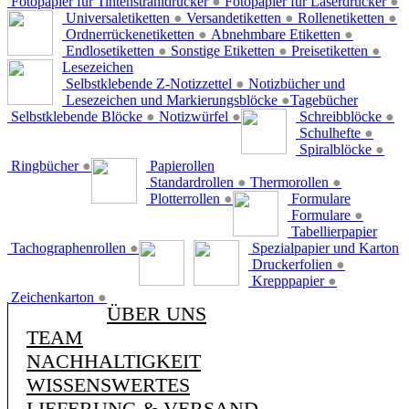
Fotopapier für Tintenstrahldrucker
●
Fotopapier für Laserdrucker
●
Universaletiketten
●
Versandetiketten
●
Rollenetiketten
●
Ordnerrückenetiketten
●
Abnehmbare Etiketten
●
Endlosetiketten
●
Sonstige Etiketten
●
Preisetiketten
●
Lesezeichen
Selbstklebende Z-Notizzettel
●
Notizbücher und
Lesezeichen und Markierungsblöcke
●
Tagebücher
Selbstklebende Blöcke
●
Notizwürfel
●
Schreibblöcke
●
Schulhefte
●
Spiralblöcke
●
Ringbücher
●
Papierollen
Standardrollen
●
Thermorollen
●
Plotterrollen
●
Formulare
Formulare
●
Tabellierpapier
Tachographenrollen
●
Spezialpapier und Karton
Druckerfolien
●
Krepppapier
●
Zeichenkarton
●
ÜBER UNS
TEAM
NACHHALTIGKEIT
WISSENSWERTES
LIEFERUNG & VERSAND