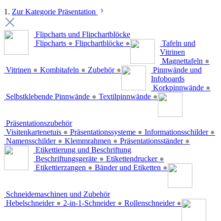
1.
Zur Kategorie Präsentation
Flipcharts und Flipchartblöcke
Flipcharts
●
Flipchartblöcke
●
Tafeln und
Vitrinen
Magnettafeln
●
Vitrinen
●
Kombitafeln
●
Zubehör
●
Pinnwände und
Infoboards
Korkpinnwände
●
Selbstklebende Pinnwände
●
Textilpinnwände
●
Präsentationszubehör
Visitenkartenetuis
●
Präsentationssysteme
●
Informationsschilder
●
Namensschilder
●
Klemmrahmen
●
Präsentationsständer
●
Etikettierung und Beschriftung
Beschriftungsgeräte
●
Etikettendrucker
●
Etikettierzangen
●
Bänder und Etiketten
●
Schneidemaschinen und Zubehör
Hebelschneider
●
2-in-1-Schneider
●
Rollenschneider
●