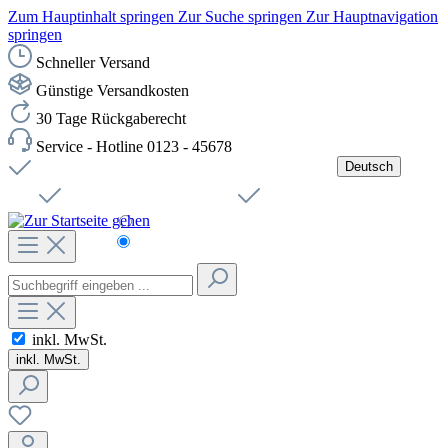
Zum Hauptinhalt springen
Zur Suche springen
Zur Hauptnavigation
springen
Schneller Versand
Günstige Versandkosten
30 Tage Rückgaberecht
Service - Hotline 0123 - 45678
Deutsch
Versandkostenfreie Lieferung ab 49,00€ Netto
Jobs
Sichere SSL-Verbindung
Schnelle Lieferung
Čeština
Helpdesk
Nachhaltigkeit
Deutsch
inkl. MwSt.
inkl. MwSt.