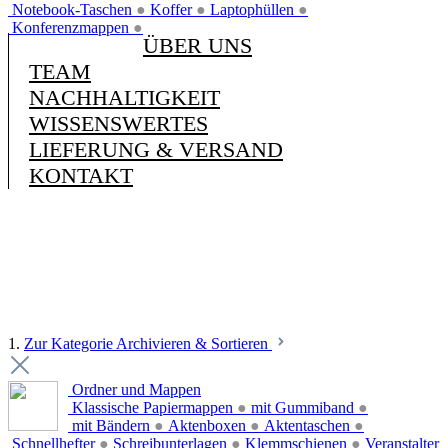
Notebook-Taschen
●
Koffer
●
Laptophüllen
●
Konferenzmappen
●
ÜBER UNS
TEAM
NACHHALTIGKEIT
WISSENSWERTES
LIEFERUNG & VERSAND
KONTAKT
1.
Zur Kategorie Archivieren & Sortieren
Ordner und Mappen
Klassische Papiermappen
●
mit Gummiband
●
mit Bändern
●
Aktenboxen
●
Aktentaschen
●
Schnellhefter
●
Schreibunterlagen
●
Klemmschienen
●
Veranstalter