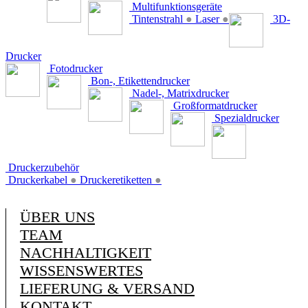
Multifunktionsgeräte
Tintenstrahl
●
Laser
●
3D-
Drucker
Fotodrucker
Bon-, Etikettendrucker
Nadel-, Matrixdrucker
Großformatdrucker
Spezialdrucker
Druckerzubehör
Druckerkabel
●
Druckeretiketten
●
ÜBER UNS
TEAM
NACHHALTIGKEIT
WISSENSWERTES
LIEFERUNG & VERSAND
KONTAKT