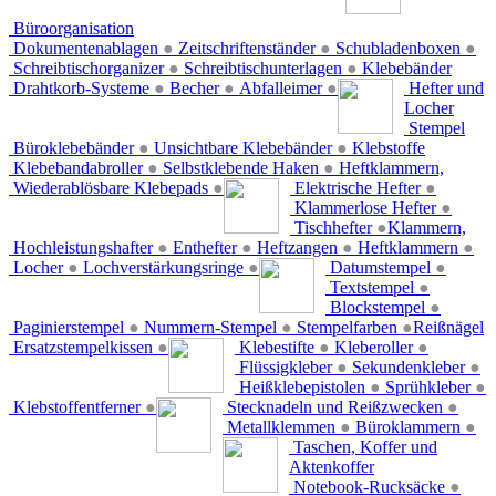
Büroorganisation
Dokumentenablagen
●
Zeitschriftenständer
●
Schubladenboxen
●
Schreibtischorganizer
●
Schreibtischunterlagen
●
Klebebänder
Drahtkorb-Systeme
●
Becher
●
Abfalleimer
●
Hefter und
Locher
Stempel
Büroklebebänder
●
Unsichtbare Klebebänder
●
Klebstoffe
Klebebandabroller
●
Selbstklebende Haken
●
Heftklammern,
Wiederablösbare Klebepads
●
Elektrische Hefter
●
Klammerlose Hefter
●
Tischhefter
●
Klammern,
Hochleistungshafter
●
Enthefter
●
Heftzangen
●
Heftklammern
●
Locher
●
Lochverstärkungsringe
●
Datumstempel
●
Textstempel
●
Blockstempel
●
Paginierstempel
●
Nummern-Stempel
●
Stempelfarben
●
Reißnägel
Ersatzstempelkissen
●
Klebestifte
●
Kleberoller
●
Flüssigkleber
●
Sekundenkleber
●
Heißklebepistolen
●
Sprühkleber
●
Klebstoffentferner
●
Stecknadeln und Reißzwecken
●
Metallklemmen
●
Büroklammern
●
Taschen, Koffer und
Aktenkoffer
Notebook-Rucksäcke
●