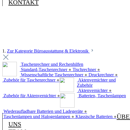
KONTAKT
1.
Zur Kategorie Büroausstattung & Elektronik
Taschenrechner und Rechenhilfen
Standard-Taschenrechner
●
Tischrechner
●
Wissenschaftliche Taschenrechner
●
Druckrechner
●
Zubehör für Taschenrechner
●
Aktenvernichter und
Zubehör
Aktenvernichter
●
Zubehör für Aktenvernichter
●
Batterien, Taschenlampen
Wiederaufladbare Batterien und Ladegeräte
●
ÜBE
Taschenlampen und Halogenlampen
●
Klassische Batterien
●
UNS