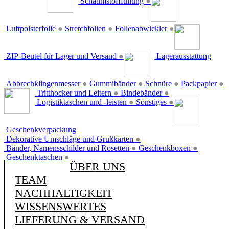
Schaumstofffüllung
●
Luftpolsterfolie
●
Stretchfolien
●
Folienabwickler
●
ZIP-Beutel für Lager und Versand
●
Lagerausstattung
Abbrechklingenmesser
●
Gummibänder
●
Schnüre
●
Packpapier
●
Tritthocker und Leitern
●
Bindebänder
●
Logistiktaschen und -leisten
●
Sonstiges
●
Geschenkverpackung
Dekorative Umschläge und Grußkarten
●
Bänder, Namensschilder und Rosetten
●
Geschenkboxen
●
Geschenktaschen
●
ÜBER UNS
TEAM
NACHHALTIGKEIT
WISSENSWERTES
LIEFERUNG & VERSAND