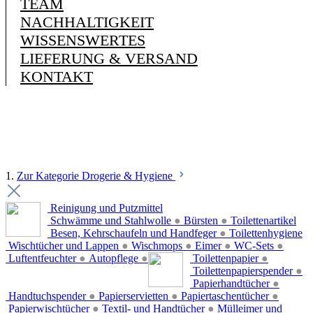
TEAM
NACHHALTIGKEIT
WISSENSWERTES
LIEFERUNG & VERSAND
KONTAKT
1.
Zur Kategorie Drogerie & Hygiene
Reinigung und Putzmittel
Schwämme und Stahlwolle
●
Bürsten
●
Toilettenartikel
Besen, Kehrschaufeln und Handfeger
●
Toilettenhygiene
Wischtücher und Lappen
●
Wischmops
●
Eimer
●
WC-Sets
●
Luftentfeuchter
●
Autopflege
●
Toilettenpapier
●
Toilettenpapierspender
●
Papierhandtücher
●
Handtuchspender
●
Papierservietten
●
Papiertaschentücher
●
Papierwischtücher
●
Textil- und Handtücher
●
Mülleimer und