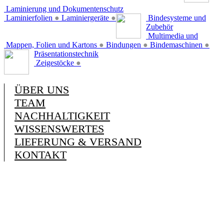
Laminierung und Dokumentenschutz
Laminierfolien
●
Laminiergeräte
●
Bindesysteme und
Zubehör
Multimedia und
Mappen, Folien und Kartons
●
Bindungen
●
Bindemaschinen
●
Präsentationstechnik
Zeigestöcke
●
ÜBER UNS
TEAM
NACHHALTIGKEIT
WISSENSWERTES
LIEFERUNG & VERSAND
KONTAKT