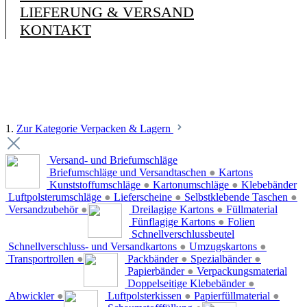
LIEFERUNG & VERSAND
KONTAKT
1.
Zur Kategorie Verpacken & Lagern
Versand- und Briefumschläge
Briefumschläge und Versandtaschen
●
Kartons
Kunststoffumschläge
●
Kartonumschläge
●
Klebebänder
Luftpolsterumschläge
●
Lieferscheine
●
Selbstklebende Taschen
●
Versandzubehör
●
Dreilagige Kartons
●
Füllmaterial
Fünflagige Kartons
●
Folien
Schnellverschlussbeutel
Schnellverschluss- und Versandkartons
●
Umzugskartons
●
Transportrollen
●
Packbänder
●
Spezialbänder
●
Papierbänder
●
Verpackungsmaterial
Doppelseitige Klebebänder
●
Abwickler
●
Luftpolsterkissen
●
Papierfüllmaterial
●