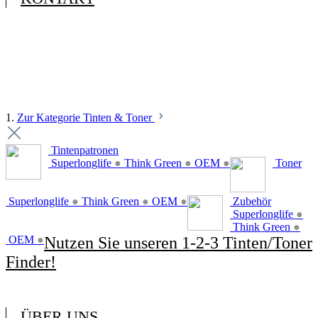
1.
Zur Kategorie Tinten & Toner
Tintenpatronen
Superlonglife
●
Think Green
●
OEM
●
Toner
Superlonglife
●
Think Green
●
OEM
●
Zubehör
Superlonglife
●
Think Green
●
OEM
●
Nutzen Sie unseren 1-2-3 Tinten/Toner
Finder!
ÜBER UNS