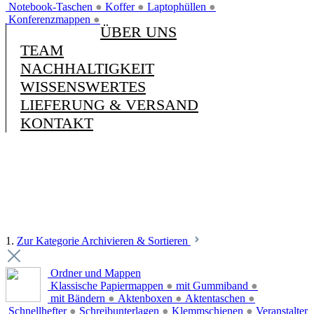
Notebook-Taschen
●
Koffer
●
Laptophüllen
●
Konferenzmappen
●
ÜBER UNS
TEAM
NACHHALTIGKEIT
WISSENSWERTES
LIEFERUNG & VERSAND
KONTAKT
1.
Zur Kategorie Archivieren & Sortieren
Ordner und Mappen
Klassische Papiermappen
●
mit Gummiband
●
mit Bändern
●
Aktenboxen
●
Aktentaschen
●
Schnellhefter
●
Schreibunterlagen
●
Klemmschienen
●
Veranstalter