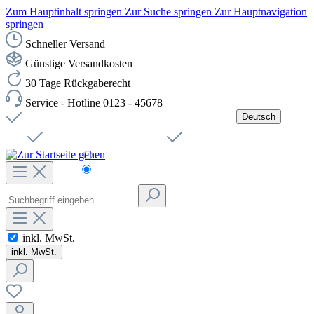
Zum Hauptinhalt springen
Zur Suche springen
Zur Hauptnavigation
springen
Schneller Versand
Günstige Versandkosten
30 Tage Rückgaberecht
Service - Hotline 0123 - 45678
Deutsch
Versandkostenfreie Lieferung ab 49,00€ Netto
Jobs
Sichere SSL-Verbindung
Schnelle Lieferung
Čeština
Helpdesk
Nachhaltigkeit
Deutsch
inkl. MwSt.
inkl. MwSt.