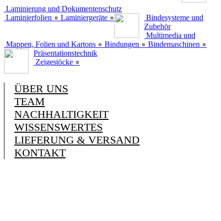
Laminierung und Dokumentenschutz
Laminierfolien
●
Laminiergeräte
●
Bindesysteme und
Zubehör
Multimedia und
Mappen, Folien und Kartons
●
Bindungen
●
Bindemaschinen
●
Präsentationstechnik
Zeigestöcke
●
ÜBER UNS
TEAM
NACHHALTIGKEIT
WISSENSWERTES
LIEFERUNG & VERSAND
KONTAKT