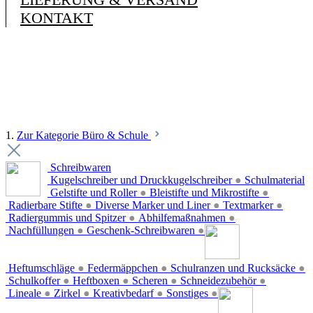
KONTAKT
1.
Zur Kategorie Büro & Schule
Schreibwaren
Kugelschreiber und Druckkugelschreiber
●
Schulmaterial
Gelstifte und Roller
●
Bleistifte und Mikrostifte
●
Radierbare Stifte
●
Diverse Marker und Liner
●
Textmarker
●
Radiergummis und Spitzer
●
Abhilfemaßnahmen
●
Nachfüllungen
●
Geschenk-Schreibwaren
●
Heftumschläge
●
Federmäppchen
●
Schulranzen und Rucksäcke
●
Schulkoffer
●
Heftboxen
●
Scheren
●
Schneidezubehör
●
Lineale
●
Zirkel
●
Kreativbedarf
●
Sonstiges
●