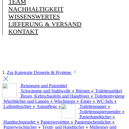
TEAM
NACHHALTIGKEIT
WISSENSWERTES
LIEFERUNG & VERSAND
KONTAKT
1.
Zur Kategorie Drogerie & Hygiene
Reinigung und Putzmittel
Schwämme und Stahlwolle
●
Bürsten
●
Toilettenartikel
Besen, Kehrschaufeln und Handfeger
●
Toilettenhygiene
Wischtücher und Lappen
●
Wischmops
●
Eimer
●
WC-Sets
●
Luftentfeuchter
●
Autopflege
●
Toilettenpapier
●
Toilettenpapierspender
●
Papierhandtücher
●
Handtuchspender
●
Papierservietten
●
Papiertaschentücher
●
Papierwischtücher
●
Textil- und Handtücher
●
Mülleimer und