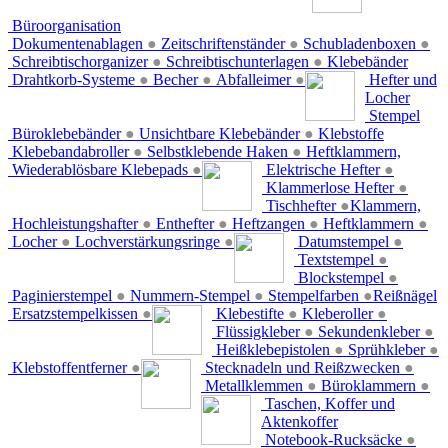
Büroorganisation
Dokumentenablagen
●
Zeitschriftenständer
●
Schubladenboxen
●
Schreibtischorganizer
●
Schreibtischunterlagen
●
Klebebänder
Drahtkorb-Systeme
●
Becher
●
Abfalleimer
●
Hefter und
Locher
Stempel
Büroklebebänder
●
Unsichtbare Klebebänder
●
Klebstoffe
Klebebandabroller
●
Selbstklebende Haken
●
Heftklammern,
Wiederablösbare Klebepads
●
Elektrische Hefter
●
Klammerlose Hefter
●
Tischhefter
●
Klammern,
Hochleistungshafter
●
Enthefter
●
Heftzangen
●
Heftklammern
●
Locher
●
Lochverstärkungsringe
●
Datumstempel
●
Textstempel
●
Blockstempel
●
Paginierstempel
●
Nummern-Stempel
●
Stempelfarben
●
Reißnägel
Ersatzstempelkissen
●
Klebestifte
●
Kleberoller
●
Flüssigkleber
●
Sekundenkleber
●
Heißklebepistolen
●
Sprühkleber
●
Klebstoffentferner
●
Stecknadeln und Reißzwecken
●
Metallklemmen
●
Büroklammern
●
Taschen, Koffer und
Aktenkoffer
Notebook-Rucksäcke
●