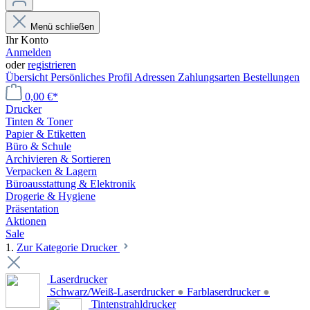
Menü schließen
Ihr Konto
Anmelden
oder
registrieren
Übersicht
Persönliches Profil
Adressen
Zahlungsarten
Bestellungen
0,00 €*
Drucker
Tinten & Toner
Papier & Etiketten
Büro & Schule
Archivieren & Sortieren
Verpacken & Lagern
Büroausstattung & Elektronik
Drogerie & Hygiene
Präsentation
Aktionen
Sale
1.
Zur Kategorie Drucker
Laserdrucker
Schwarz/Weiß-Laserdrucker
●
Farblaserdrucker
●
Tintenstrahldrucker