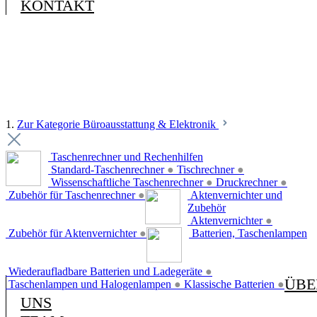
KONTAKT
1.
Zur Kategorie Büroausstattung & Elektronik
Taschenrechner und Rechenhilfen
Standard-Taschenrechner
●
Tischrechner
●
Wissenschaftliche Taschenrechner
●
Druckrechner
●
Zubehör für Taschenrechner
●
Aktenvernichter und
Zubehör
Aktenvernichter
●
Zubehör für Aktenvernichter
●
Batterien, Taschenlampen
Wiederaufladbare Batterien und Ladegeräte
●
ÜBE
Taschenlampen und Halogenlampen
●
Klassische Batterien
●
UNS