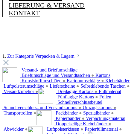
LIEFERUNG & VERSAND
KONTAKT
1.
Zur Kategorie Verpacken & Lagern
Versand- und Briefumschläge
Briefumschläge und Versandtaschen
●
Kartons
Kunststoffumschläge
●
Kartonumschläge
●
Klebebänder
Luftpolsterumschläge
●
Lieferscheine
●
Selbstklebende Taschen
●
Versandzubehör
●
Dreilagige Kartons
●
Füllmaterial
Fünflagige Kartons
●
Folien
Schnellverschlussbeutel
Schnellverschluss- und Versandkartons
●
Umzugskartons
●
Transportrollen
●
Packbänder
●
Spezialbänder
●
Papierbänder
●
Verpackungsmaterial
Doppelseitige Klebebänder
●
Abwickler
●
Luftpolsterkissen
●
Papierfüllmaterial
●