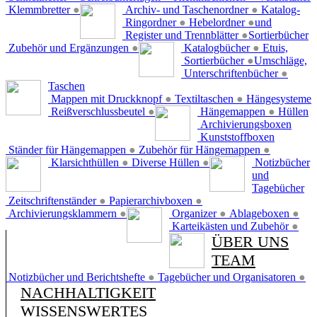
Klemmbretter
●
Archiv- und Taschenordner
●
Katalog-
Ringordner
●
Hebelordner
●
und
Register und Trennblätter
●
Sortierbücher
Zubehör und Ergänzungen
●
Katalogbücher
●
Etuis,
Sortierbücher
●
Umschläge,
Unterschriftenbücher
●
Taschen
Mappen mit Druckknopf
●
Textiltaschen
●
Hängesysteme
Reißverschlussbeutel
●
Hängemappen
●
Hüllen
Archivierungsboxen
Kunststoffboxen
Ständer für Hängemappen
●
Zubehör für Hängemappen
●
Klarsichthüllen
●
Diverse Hüllen
●
Notizbücher
und
Tagebücher
Zeitschriftenständer
●
Papierarchivboxen
●
Archivierungsklammern
●
Organizer
●
Ablageboxen
●
Karteikästen und Zubehör
●
ÜBER UNS
TEAM
Notizbücher und Berichtshefte
●
Tagebücher und Organisatoren
●
NACHHALTIGKEIT
WISSENSWERTES