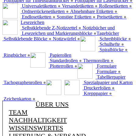
Fotopapier für Tintenstrahldrucker
●
Fotopapier für Laserdrucker
●
Universaletiketten
●
Versandetiketten
●
Rollenetiketten
●
Ordnerrückenetiketten
●
Abnehmbare Etiketten
●
Endlosetiketten
●
Sonstige Etiketten
●
Preisetiketten
●
Lesezeichen
Selbstklebende Z-Notizzettel
●
Notizbücher und
Lesezeichen und Markierungsblöcke
●
Tagebücher
Selbstklebende Blöcke
●
Notizwürfel
●
Schreibblöcke
●
Schulhefte
●
Spiralblöcke
●
Ringbücher
●
Papierollen
Standardrollen
●
Thermorollen
●
Plotterrollen
●
Formulare
Formulare
●
Tabellierpapier
Tachographenrollen
●
Spezialpapier und Karton
Druckerfolien
●
Krepppapier
●
Zeichenkarton
●
ÜBER UNS
TEAM
NACHHALTIGKEIT
WISSENSWERTES
LIEFERUNG & VERSAND