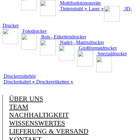
Multifunktionsgeräte
Tintenstrahl
●
Laser
●
3D-
Drucker
Fotodrucker
Bon-, Etikettendrucker
Nadel-, Matrixdrucker
Großformatdrucker
Spezialdrucker
Druckerzubehör
Druckerkabel
●
Druckeretiketten
●
ÜBER UNS
TEAM
NACHHALTIGKEIT
WISSENSWERTES
LIEFERUNG & VERSAND
KONTAKT