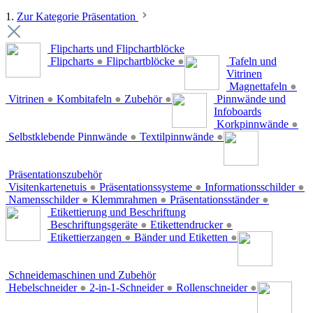
1.
Zur Kategorie Präsentation
Flipcharts und Flipchartblöcke
Flipcharts
●
Flipchartblöcke
●
Tafeln und
Vitrinen
Magnettafeln
●
Vitrinen
●
Kombitafeln
●
Zubehör
●
Pinnwände und
Infoboards
Korkpinnwände
●
Selbstklebende Pinnwände
●
Textilpinnwände
●
Präsentationszubehör
Visitenkartenetuis
●
Präsentationssysteme
●
Informationsschilder
●
Namensschilder
●
Klemmrahmen
●
Präsentationsständer
●
Etikettierung und Beschriftung
Beschriftungsgeräte
●
Etikettendrucker
●
Etikettierzangen
●
Bänder und Etiketten
●
Schneidemaschinen und Zubehör
Hebelschneider
●
2-in-1-Schneider
●
Rollenschneider
●