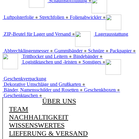
Schaumstofffüllung
●
Luftpolsterfolie
●
Stretchfolien
●
Folienabwickler
●
ZIP-Beutel für Lager und Versand
●
Lagerausstattung
Abbrechklingenmesser
●
Gummibänder
●
Schnüre
●
Packpapier
●
Tritthocker und Leitern
●
Bindebänder
●
Logistiktaschen und -leisten
●
Sonstiges
●
Geschenkverpackung
Dekorative Umschläge und Grußkarten
●
Bänder, Namensschilder und Rosetten
●
Geschenkboxen
●
Geschenktaschen
●
ÜBER UNS
TEAM
NACHHALTIGKEIT
WISSENSWERTES
LIEFERUNG & VERSAND