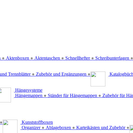
n
●
Aktenboxen
●
Aktentaschen
●
Schnellhefter
●
Schreibunterlagen
und Trennblätter
●
Zubehör und Ergänzungen
●
Katalogbüc
Hängesysteme
Hängemappen
●
Ständer für Hängemappen
●
Zubehör für H
●
Kunststoffboxen
Organizer
●
Ablageboxen
●
Karteikästen und Zubehör
●