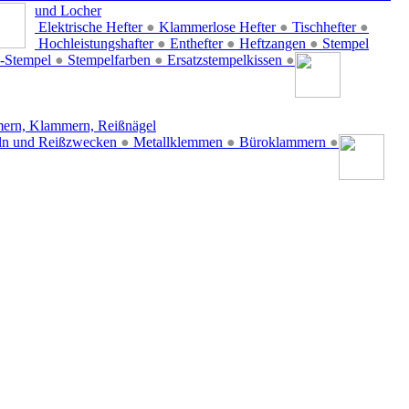
und Locher
Elektrische Hefter
●
Klammerlose Hefter
●
Tischhefter
●
Hochleistungshafter
●
Enthefter
●
Heftzangen
●
Stempel
-Stempel
●
Stempelfarben
●
Ersatzstempelkissen
●
ern, Klammern, Reißnägel
ln und Reißzwecken
●
Metallklemmen
●
Büroklammern
●