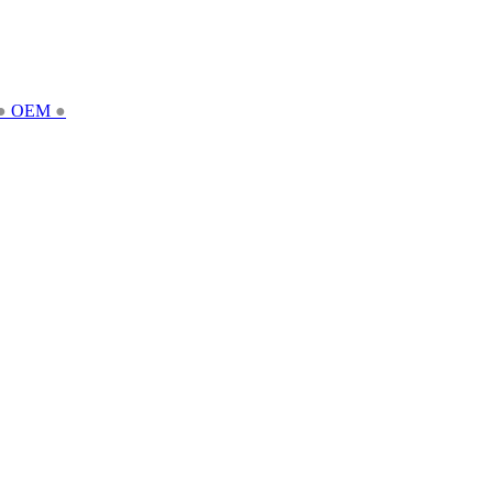
●
OEM
●