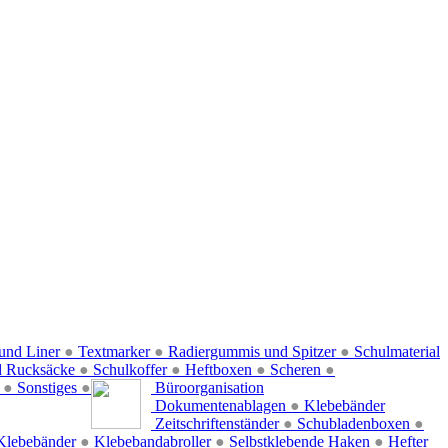
und Liner
●
Textmarker
●
Radiergummis und Spitzer
●
Schulmaterial
d Rucksäcke
●
Schulkoffer
●
Heftboxen
●
Scheren
●
f
●
Sonstiges
●
Büroorganisation
Dokumentenablagen
●
Klebebänder
Zeitschriftenständer
●
Schubladenboxen
●
Klebebänder
●
Klebebandabroller
●
Selbstklebende Haken
●
Hefter