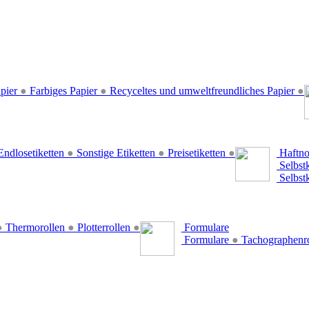
pier
●
Farbiges Papier
●
Recyceltes und umweltfreundliches Papier
●
ndlosetiketten
●
Sonstige Etiketten
●
Preisetiketten
●
Haftno
Selbst
Selbst
●
Thermorollen
●
Plotterrollen
●
Formulare
Formulare
●
Tachographenr