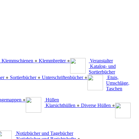
●
Klemmschienen
●
Klemmbretter
●
Veranstalter
Katalog- und
Sortierbücher
her
●
Sortierbücher
●
Unterschriftenbücher
●
Etuis,
Umschläge,
Taschen
ängemappen
●
Hüllen
Klarsichthüllen
●
Diverse Hüllen
●
Notizbücher und Tagebücher
Notizbücher und Berichtshefte
●