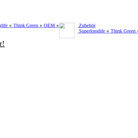
glife
●
Think Green
●
OEM
●
Zubehör
Superlonglife
●
Think Green
r!