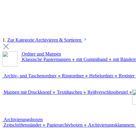
1.
Zur Kategorie Archivieren & Sortieren
Ordner und Mappen
Klassische Papiermappen
●
mit Gummiband
●
mit Bänder
Archiv- und Taschenordner
●
Ringordner
●
Hebelordner
●
Register 
Mappen mit Druckknopf
●
Textiltaschen
●
Reißverschlussbeutel
●
Archivierungsboxen
Zeitschriftenständer
●
Papierarchivboxen
●
Archivierungsklammern