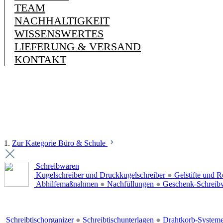
TEAM
NACHHALTIGKEIT
WISSENSWERTES
LIEFERUNG & VERSAND
KONTAKT
1.
Zur Kategorie Büro & Schule
Schreibwaren
Kugelschreiber und Druckkugelschreiber
●
Gelstifte und R
Abhilfemaßnahmen
●
Nachfüllungen
●
Geschenk-Schreib
Schreibtischorganizer
●
Schreibtischunterlagen
●
Drahtkorb-System