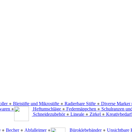
oller
●
Bleistifte und Mikrostifte
●
Radierbare Stifte
●
Diverse Marker 
waren
●
Heftumschläge
●
Federmäppchen
●
Schulranzen un
Schneidezubehör
●
Lineale
●
Zirkel
●
Kreativbedar
e
●
Becher
●
Abfalleimer
●
Büroklebebänder
●
Unsichtbare 