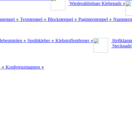
Wiederablösbare Klebepads
●
stempel
●
Textstempel
●
Blockstempel
●
Paginierstempel
●
Nummern
lebepistolen
●
Sprühkleber
●
Klebstoffentferner
●
Heftklamm
Stecknade
n
●
Konferenzmappen
●