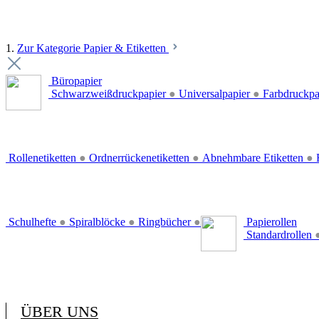
1.
Zur Kategorie Papier & Etiketten
Büropapier
Schwarzweißdruckpapier
●
Universalpapier
●
Farbdruckpa
Rollenetiketten
●
Ordnerrückenetiketten
●
Abnehmbare Etiketten
●
E
Schulhefte
●
Spiralblöcke
●
Ringbücher
●
Papierollen
Standardrollen
ÜBER UNS