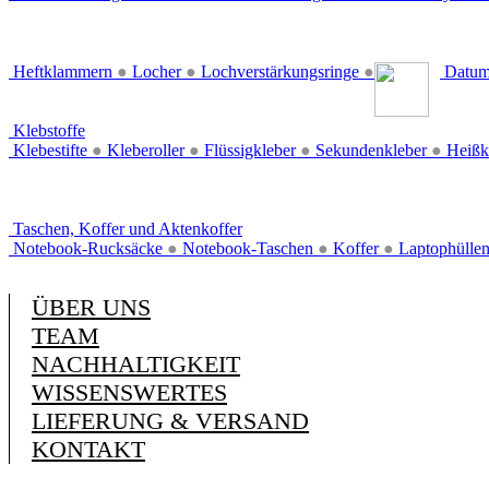
Heftklammern
●
Locher
●
Lochverstärkungsringe
●
Datum
Klebstoffe
Klebestifte
●
Kleberoller
●
Flüssigkleber
●
Sekundenkleber
●
Heißk
Taschen, Koffer und Aktenkoffer
Notebook-Rucksäcke
●
Notebook-Taschen
●
Koffer
●
Laptophülle
ÜBER UNS
TEAM
NACHHALTIGKEIT
WISSENSWERTES
LIEFERUNG & VERSAND
KONTAKT