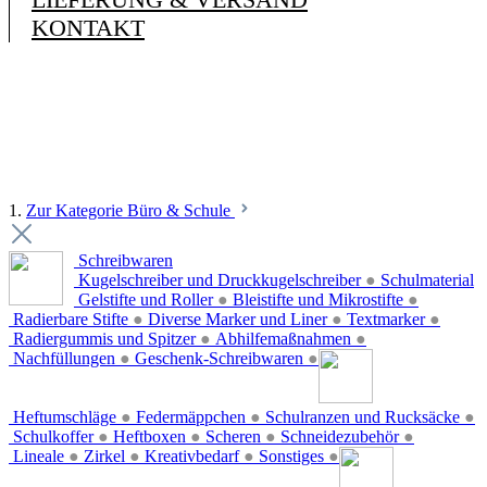
KONTAKT
1.
Zur Kategorie Büro & Schule
Schreibwaren
Kugelschreiber und Druckkugelschreiber
●
Schulmaterial
Gelstifte und Roller
●
Bleistifte und Mikrostifte
●
Radierbare Stifte
●
Diverse Marker und Liner
●
Textmarker
●
Radiergummis und Spitzer
●
Abhilfemaßnahmen
●
Nachfüllungen
●
Geschenk-Schreibwaren
●
Heftumschläge
●
Federmäppchen
●
Schulranzen und Rucksäcke
●
Schulkoffer
●
Heftboxen
●
Scheren
●
Schneidezubehör
●
Lineale
●
Zirkel
●
Kreativbedarf
●
Sonstiges
●