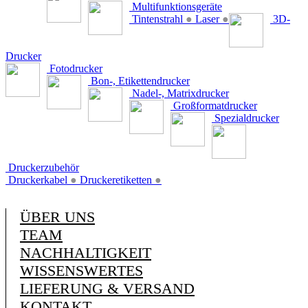
Multifunktionsgeräte
Tintenstrahl
●
Laser
●
3D-
Drucker
Fotodrucker
Bon-, Etikettendrucker
Nadel-, Matrixdrucker
Großformatdrucker
Spezialdrucker
Druckerzubehör
Druckerkabel
●
Druckeretiketten
●
ÜBER UNS
TEAM
NACHHALTIGKEIT
WISSENSWERTES
LIEFERUNG & VERSAND
KONTAKT