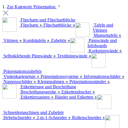
1.
Zur Kategorie Präsentation
Flipcharts und Flipchartblöcke
Flipcharts
●
Flipchartblöcke
●
Tafeln und
Vitrinen
Magnettafeln
●
Vitrinen
●
Kombitafeln
●
Zubehör
●
Pinnwände und
Infoboards
Korkpinnwände
●
Selbstklebende Pinnwände
●
Textilpinnwände
●
Präsentationszubehör
Visitenkartenetuis
●
Präsentationssysteme
●
Informationsschilder
●
Namensschilder
●
Klemmrahmen
●
Präsentationsständer
●
Etikettierung und Beschriftung
Beschriftungsgeräte
●
Etikettendrucker
●
Etikettierzangen
●
Bänder und Etiketten
●
Schneidemaschinen und Zubehör
Hebelschneider
●
2-in-1-Schneider
●
Rollenschneider
●