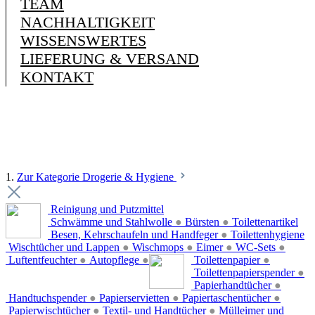
TEAM
NACHHALTIGKEIT
WISSENSWERTES
LIEFERUNG & VERSAND
KONTAKT
1.
Zur Kategorie Drogerie & Hygiene
Reinigung und Putzmittel
Schwämme und Stahlwolle
●
Bürsten
●
Toilettenartikel
Besen, Kehrschaufeln und Handfeger
●
Toilettenhygiene
Wischtücher und Lappen
●
Wischmops
●
Eimer
●
WC-Sets
●
Luftentfeuchter
●
Autopflege
●
Toilettenpapier
●
Toilettenpapierspender
●
Papierhandtücher
●
Handtuchspender
●
Papierservietten
●
Papiertaschentücher
●
Papierwischtücher
●
Textil- und Handtücher
●
Mülleimer und