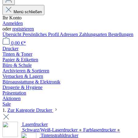
Menü schließen
Ihr Konto
Anmelden
oder
registrieren
Übersicht
Persönliches Profil
Adressen
Zahlungsarten
Bestellungen
0,00 €*
Drucker
Tinten & Toner
Papier & Etiketten
Büro & Schule
Archivieren & Sortieren
Verpacken & Lagern
Büroausstattung & Elektronik
Drogerie & Hygiene
Präsentation
Aktionen
Sale
1.
Zur Kategorie Drucker
Laserdrucker
Schwarz/Weiß-Laserdrucker
●
Farblaserdrucker
●
Tintenstrahldrucker