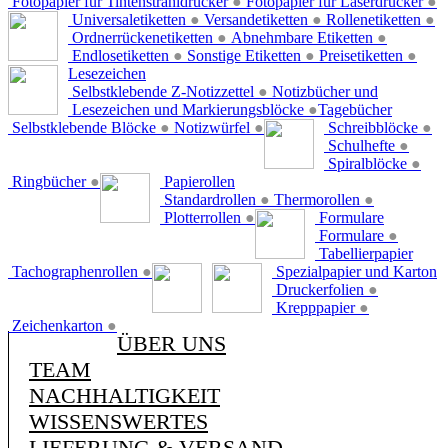
Fotopapier für Tintenstrahldrucker
●
Fotopapier für Laserdrucker
●
Universaletiketten
●
Versandetiketten
●
Rollenetiketten
●
Ordnerrückenetiketten
●
Abnehmbare Etiketten
●
Endlosetiketten
●
Sonstige Etiketten
●
Preisetiketten
●
Lesezeichen
Selbstklebende Z-Notizzettel
●
Notizbücher und
Lesezeichen und Markierungsblöcke
●
Tagebücher
Selbstklebende Blöcke
●
Notizwürfel
●
Schreibblöcke
●
Schulhefte
●
Spiralblöcke
●
Ringbücher
●
Papierollen
Standardrollen
●
Thermorollen
●
Plotterrollen
●
Formulare
Formulare
●
Tabellierpapier
Tachographenrollen
●
Spezialpapier und Karton
Druckerfolien
●
Krepppapier
●
Zeichenkarton
●
ÜBER UNS
TEAM
NACHHALTIGKEIT
WISSENSWERTES
LIEFERUNG & VERSAND