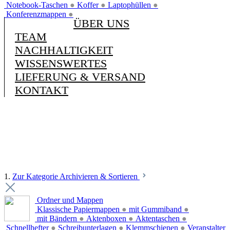
Notebook-Taschen
●
Koffer
●
Laptophüllen
●
Konferenzmappen
●
ÜBER UNS
TEAM
NACHHALTIGKEIT
WISSENSWERTES
LIEFERUNG & VERSAND
KONTAKT
1.
Zur Kategorie Archivieren & Sortieren
Ordner und Mappen
Klassische Papiermappen
●
mit Gummiband
●
mit Bändern
●
Aktenboxen
●
Aktentaschen
●
Schnellhefter
●
Schreibunterlagen
●
Klemmschienen
●
Veranstalter