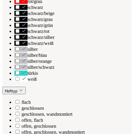
rot/grau
schwarz
schwarz/beige
schwarz/grau
schwarz/grün
schwarz/rot
schwarz/silber
schwarz/weiß
silber
silber/blau
silber/orange
silber/schwarz
türkis
weiß
Hefttyp
flach
geschlossen
geschlossen, wandmontiert
offen, flach
offen, geschlossen
offen, geschlossen, wandmontiert