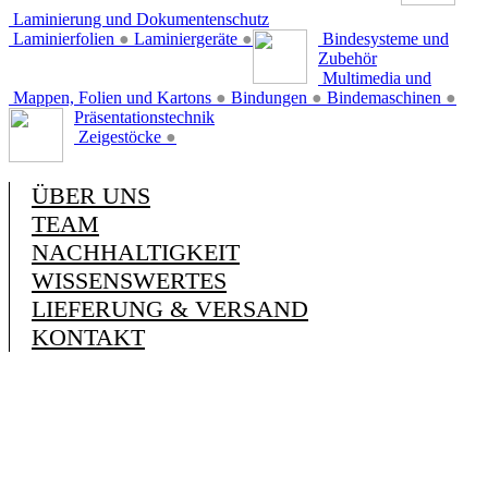
Laminierung und Dokumentenschutz
Laminierfolien
●
Laminiergeräte
●
Bindesysteme und
Zubehör
Multimedia und
Mappen, Folien und Kartons
●
Bindungen
●
Bindemaschinen
●
Präsentationstechnik
Zeigestöcke
●
ÜBER UNS
TEAM
NACHHALTIGKEIT
WISSENSWERTES
LIEFERUNG & VERSAND
KONTAKT