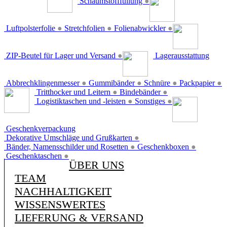
Schaumstofffüllung
●
Luftpolsterfolie
●
Stretchfolien
●
Folienabwickler
●
ZIP-Beutel für Lager und Versand
●
Lagerausstattung
Abbrechklingenmesser
●
Gummibänder
●
Schnüre
●
Packpapier
●
Tritthocker und Leitern
●
Bindebänder
●
Logistiktaschen und -leisten
●
Sonstiges
●
Geschenkverpackung
Dekorative Umschläge und Grußkarten
●
Bänder, Namensschilder und Rosetten
●
Geschenkboxen
●
Geschenktaschen
●
ÜBER UNS
TEAM
NACHHALTIGKEIT
WISSENSWERTES
LIEFERUNG & VERSAND