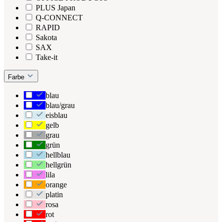
PLUS Japan
Q-CONNECT
RAPID
Sakota
SAX
Take-it
Farbe
blau
blau/grau
eisblau
gelb
grau
grün
hellblau
hellgrün
lila
orange
platin
rosa
rot