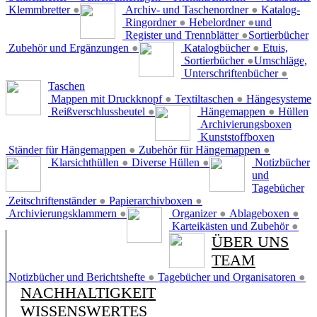
Klemmbretter
●
Archiv- und Taschenordner
●
Katalog-
Ringordner
●
Hebelordner
●
und
Register und Trennblätter
●
Sortierbücher
Zubehör und Ergänzungen
●
Katalogbücher
●
Etuis,
Sortierbücher
●
Umschläge,
Unterschriftenbücher
●
Taschen
Mappen mit Druckknopf
●
Textiltaschen
●
Hängesysteme
Reißverschlussbeutel
●
Hängemappen
●
Hüllen
Archivierungsboxen
Kunststoffboxen
Ständer für Hängemappen
●
Zubehör für Hängemappen
●
Klarsichthüllen
●
Diverse Hüllen
●
Notizbücher
und
Tagebücher
Zeitschriftenständer
●
Papierarchivboxen
●
Archivierungsklammern
●
Organizer
●
Ablageboxen
●
Karteikästen und Zubehör
●
ÜBER UNS
TEAM
Notizbücher und Berichtshefte
●
Tagebücher und Organisatoren
●
NACHHALTIGKEIT
WISSENSWERTES