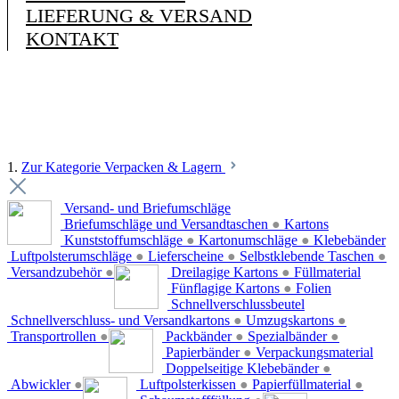
LIEFERUNG & VERSAND
KONTAKT
1.
Zur Kategorie Verpacken & Lagern
Versand- und Briefumschläge
Briefumschläge und Versandtaschen
●
Kartons
Kunststoffumschläge
●
Kartonumschläge
●
Klebebänder
Luftpolsterumschläge
●
Lieferscheine
●
Selbstklebende Taschen
●
Versandzubehör
●
Dreilagige Kartons
●
Füllmaterial
Fünflagige Kartons
●
Folien
Schnellverschlussbeutel
Schnellverschluss- und Versandkartons
●
Umzugskartons
●
Transportrollen
●
Packbänder
●
Spezialbänder
●
Papierbänder
●
Verpackungsmaterial
Doppelseitige Klebebänder
●
Abwickler
●
Luftpolsterkissen
●
Papierfüllmaterial
●