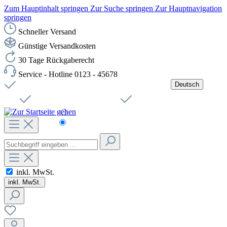
Zum Hauptinhalt springen
Zur Suche springen
Zur Hauptnavigation
springen
Schneller Versand
Günstige Versandkosten
30 Tage Rückgaberecht
Service - Hotline 0123 - 45678
Deutsch
Versandkostenfreie Lieferung ab 49,00€ Netto
Jobs
Sichere SSL-Verbindung
Schnelle Lieferung
Čeština
Helpdesk
Nachhaltigkeit
Deutsch
inkl. MwSt.
inkl. MwSt.