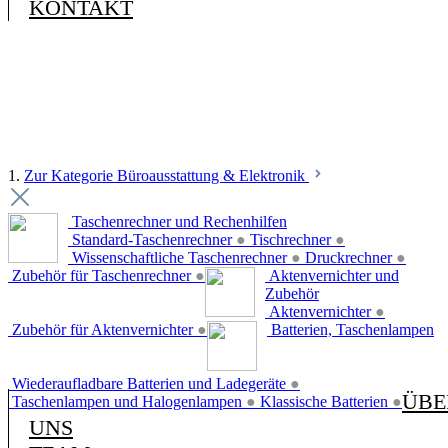
KONTAKT
1.
Zur Kategorie Büroausstattung & Elektronik
Taschenrechner und Rechenhilfen
Standard-Taschenrechner
●
Tischrechner
●
Wissenschaftliche Taschenrechner
●
Druckrechner
●
Zubehör für Taschenrechner
●
Aktenvernichter und
Zubehör
Aktenvernichter
●
Zubehör für Aktenvernichter
●
Batterien, Taschenlampen
Wiederaufladbare Batterien und Ladegeräte
●
ÜBE
Taschenlampen und Halogenlampen
●
Klassische Batterien
●
UNS