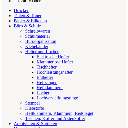
240 Blätter
Drucker
Tinten & Toner
Papier & Etiketten
Büro & Schule
Schreibwaren
Schulmaterial
Büroorganisation
Klebebänder
Hefter und Locher
Elektrische Hefter
Klammerlose Hefter
Tischhefter
Hochleistungshafter
Enthefter
Heftzangen
Heftklammern
Locher
Lochverstärkungsringe
Stempel
Klebstoffe
Heftklammern, Klammern, Reißnägel
Taschen, Koffer und Aktenkoffer
Archivieren & Sortieren