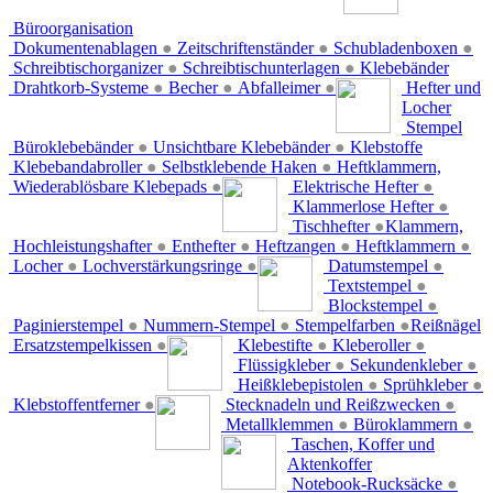
Büroorganisation
Dokumentenablagen
●
Zeitschriftenständer
●
Schubladenboxen
●
Schreibtischorganizer
●
Schreibtischunterlagen
●
Klebebänder
Drahtkorb-Systeme
●
Becher
●
Abfalleimer
●
Hefter und
Locher
Stempel
Büroklebebänder
●
Unsichtbare Klebebänder
●
Klebstoffe
Klebebandabroller
●
Selbstklebende Haken
●
Heftklammern,
Wiederablösbare Klebepads
●
Elektrische Hefter
●
Klammerlose Hefter
●
Tischhefter
●
Klammern,
Hochleistungshafter
●
Enthefter
●
Heftzangen
●
Heftklammern
●
Locher
●
Lochverstärkungsringe
●
Datumstempel
●
Textstempel
●
Blockstempel
●
Paginierstempel
●
Nummern-Stempel
●
Stempelfarben
●
Reißnägel
Ersatzstempelkissen
●
Klebestifte
●
Kleberoller
●
Flüssigkleber
●
Sekundenkleber
●
Heißklebepistolen
●
Sprühkleber
●
Klebstoffentferner
●
Stecknadeln und Reißzwecken
●
Metallklemmen
●
Büroklammern
●
Taschen, Koffer und
Aktenkoffer
Notebook-Rucksäcke
●