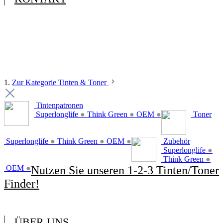
1.
Zur Kategorie Tinten & Toner
Tintenpatronen
Superlonglife
●
Think Green
●
OEM
●
Toner
Superlonglife
●
Think Green
●
OEM
●
Zubehör
Superlonglife
●
Think Green
●
OEM
●
Nutzen Sie unseren 1-2-3 Tinten/Toner
Finder!
ÜBER UNS