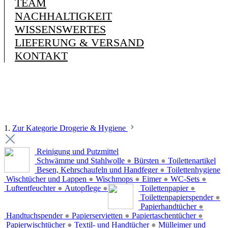
TEAM
NACHHALTIGKEIT
WISSENSWERTES
LIEFERUNG & VERSAND
KONTAKT
1.
Zur Kategorie Drogerie & Hygiene
Reinigung und Putzmittel
Schwämme und Stahlwolle
●
Bürsten
●
Toilettenartikel
Besen, Kehrschaufeln und Handfeger
●
Toilettenhygiene
Wischtücher und Lappen
●
Wischmops
●
Eimer
●
WC-Sets
●
Luftentfeuchter
●
Autopflege
●
Toilettenpapier
●
Toilettenpapierspender
●
Papierhandtücher
●
Handtuchspender
●
Papierservietten
●
Papiertaschentücher
●
Papierwischtücher
●
Textil- und Handtücher
●
Mülleimer und