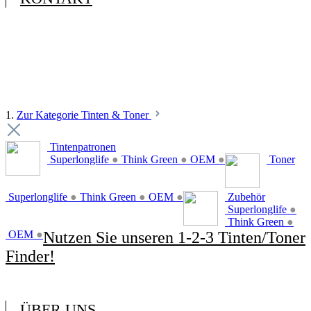
1.
Zur Kategorie Tinten & Toner
Tintenpatronen
Superlonglife
●
Think Green
●
OEM
●
Toner
Superlonglife
●
Think Green
●
OEM
●
Zubehör
Superlonglife
●
Think Green
●
OEM
●
Nutzen Sie unseren 1-2-3 Tinten/Toner
Finder!
ÜBER UNS