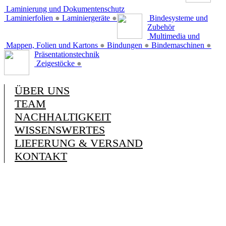
Laminierung und Dokumentenschutz
Laminierfolien
●
Laminiergeräte
●
Bindesysteme und
Zubehör
Multimedia und
Mappen, Folien und Kartons
●
Bindungen
●
Bindemaschinen
●
Präsentationstechnik
Zeigestöcke
●
ÜBER UNS
TEAM
NACHHALTIGKEIT
WISSENSWERTES
LIEFERUNG & VERSAND
KONTAKT