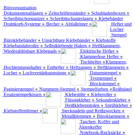
Büroorganisation
Dokumentenablagen
●
Zeitschriftenständer
●
Schubladenboxen
●
Schreibtischorganizer
●
Schreibtischunterlagen
●
Klebebänder
Drahtkorb-Systeme
●
Becher
●
Abfalleimer
●
Hefter und
Locher
Stempel
Büroklebebänder
●
Unsichtbare Klebebänder
●
Klebstoffe
Klebebandabroller
●
Selbstklebende Haken
●
Heftklammern,
Wiederablösbare Klebepads
●
Elektrische Hefter
●
Klammerlose Hefter
●
Tischhefter
●
Klammern,
Hochleistungshafter
●
Enthefter
●
Heftzangen
●
Heftklammern
●
Locher
●
Lochverstärkungsringe
●
Datumstempel
●
Textstempel
●
Blockstempel
●
Paginierstempel
●
Nummern-Stempel
●
Stempelfarben
●
Reißnägel
Ersatzstempelkissen
●
Klebestifte
●
Kleberoller
●
Flüssigkleber
●
Sekundenkleber
●
Heißklebepistolen
●
Sprühkleber
●
Klebstoffentferner
●
Stecknadeln und Reißzwecken
●
Metallklemmen
●
Büroklammern
●
Taschen, Koffer und
Aktenkoffer
Notebook-Rucksäcke
●