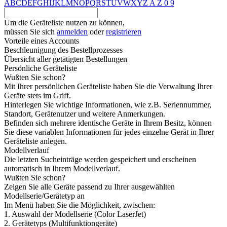
A
B
C
D
E
F
G
H
I
J
K
L
M
N
O
P
Q
R
S
T
U
V
W
X
Y
Z
A
Z
0
9
Um die Geräteliste nutzen zu können,
müssen Sie sich
anmelden
oder
registrieren
Vorteile eines Accounts
Beschleunigung des Bestellprozesses
Übersicht aller getätigten Bestellungen
Persönliche Geräteliste
Wußten Sie schon?
Mit Ihrer persönlichen Geräteliste haben Sie die Verwaltung Ihrer
Geräte stets im Griff.
Hinterlegen Sie wichtige Informationen, wie z.B. Seriennummer,
Standort, Gerätenutzer und weitere Anmerkungen.
Befinden sich mehrere identische Geräte in Ihrem Besitz, können
Sie diese variablen Informationen für jedes einzelne Gerät in Ihrer
Geräteliste anlegen.
Modellverlauf
Die letzten Sucheinträge werden gespeichert und erscheinen
automatisch in Ihrem Modellverlauf.
Wußten Sie schon?
Zeigen Sie alle Geräte passend zu Ihrer ausgewählten
Modellserie/Gerätetyp an
Im Menü haben Sie die Möglichkeit, zwischen:
1. Auswahl der Modellserie (Color LaserJet)
2. Gerätetyps (Multifunktiongeräte)