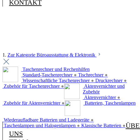
KONTAKT
1.
Zur Kategorie Büroausstattung & Elektronik
Taschenrechner und Rechenhilfen
Standard-Taschenrechner
●
Tischrechner
●
Wissenschaftliche Taschenrechner
●
Druckrechner
●
Zubehör für Taschenrechner
●
Aktenvernichter und
Zubehör
Aktenvernichter
●
Zubehör für Aktenvernichter
●
Batterien, Taschenlampen
Wiederaufladbare Batterien und Ladegeräte
●
ÜBE
Taschenlampen und Halogenlampen
●
Klassische Batterien
●
UNS