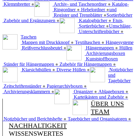
Klemmbretter
●
Archiv- und Taschenordner
●
Katalog-
Ringordner
●
Hebelordner
●
und
Register und Trennblätter
●
Sortierbücher
Zubehör und Ergänzungen
●
Katalogbücher
●
Etuis,
Sortierbücher
●
Umschläge,
Unterschriftenbücher
●
Taschen
Mappen mit Druckknopf
●
Textiltaschen
●
Hängesysteme
Reißverschlussbeutel
●
Hängemappen
●
Hüllen
Archivierungsboxen
Kunststoffboxen
Ständer für Hängemappen
●
Zubehör für Hängemappen
●
Klarsichthüllen
●
Diverse Hüllen
●
Notizbücher
und
Tagebücher
Zeitschriftenständer
●
Papierarchivboxen
●
Archivierungsklammern
●
Organizer
●
Ablageboxen
●
Karteikästen und Zubehör
●
ÜBER UNS
TEAM
Notizbücher und Berichtshefte
●
Tagebücher und Organisatoren
●
NACHHALTIGKEIT
WISSENSWERTES