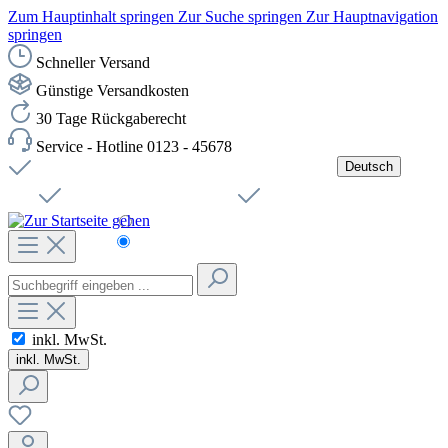
Zum Hauptinhalt springen
Zur Suche springen
Zur Hauptnavigation
springen
Schneller Versand
Günstige Versandkosten
30 Tage Rückgaberecht
Service - Hotline 0123 - 45678
Deutsch
Versandkostenfreie Lieferung ab 49,00€ Netto
Jobs
Sichere SSL-Verbindung
Schnelle Lieferung
Čeština
Helpdesk
Nachhaltigkeit
Deutsch
inkl. MwSt.
inkl. MwSt.