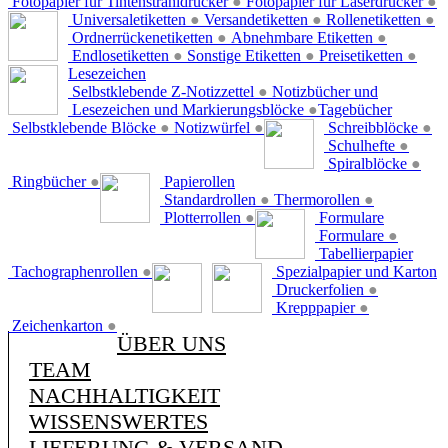
Fotopapier für Tintenstrahldrucker
●
Fotopapier für Laserdrucker
●
Universaletiketten
●
Versandetiketten
●
Rollenetiketten
●
Ordnerrückenetiketten
●
Abnehmbare Etiketten
●
Endlosetiketten
●
Sonstige Etiketten
●
Preisetiketten
●
Lesezeichen
Selbstklebende Z-Notizzettel
●
Notizbücher und
Lesezeichen und Markierungsblöcke
●
Tagebücher
Selbstklebende Blöcke
●
Notizwürfel
●
Schreibblöcke
●
Schulhefte
●
Spiralblöcke
●
Ringbücher
●
Papierollen
Standardrollen
●
Thermorollen
●
Plotterrollen
●
Formulare
Formulare
●
Tabellierpapier
Tachographenrollen
●
Spezialpapier und Karton
Druckerfolien
●
Krepppapier
●
Zeichenkarton
●
ÜBER UNS
TEAM
NACHHALTIGKEIT
WISSENSWERTES
LIEFERUNG & VERSAND