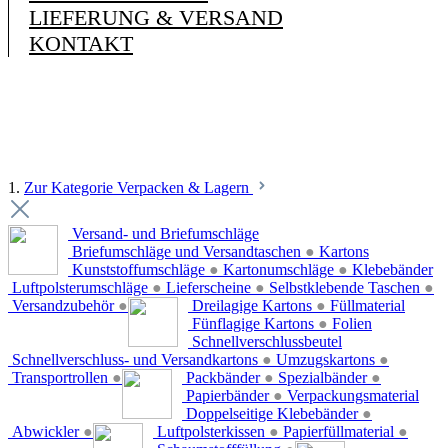
LIEFERUNG & VERSAND
KONTAKT
1.
Zur Kategorie Verpacken & Lagern
Versand- und Briefumschläge
Briefumschläge und Versandtaschen
●
Kartons
Kunststoffumschläge
●
Kartonumschläge
●
Klebebänder
Luftpolsterumschläge
●
Lieferscheine
●
Selbstklebende Taschen
●
Versandzubehör
●
Dreilagige Kartons
●
Füllmaterial
Fünflagige Kartons
●
Folien
Schnellverschlussbeutel
Schnellverschluss- und Versandkartons
●
Umzugskartons
●
Transportrollen
●
Packbänder
●
Spezialbänder
●
Papierbänder
●
Verpackungsmaterial
Doppelseitige Klebebänder
●
Abwickler
●
Luftpolsterkissen
●
Papierfüllmaterial
●