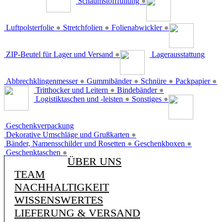
Schaumstofffüllung
●
Luftpolsterfolie
●
Stretchfolien
●
Folienabwickler
●
ZIP-Beutel für Lager und Versand
●
Lagerausstattung
Abbrechklingenmesser
●
Gummibänder
●
Schnüre
●
Packpapier
●
Tritthocker und Leitern
●
Bindebänder
●
Logistiktaschen und -leisten
●
Sonstiges
●
Geschenkverpackung
Dekorative Umschläge und Grußkarten
●
Bänder, Namensschilder und Rosetten
●
Geschenkboxen
●
Geschenktaschen
●
ÜBER UNS
TEAM
NACHHALTIGKEIT
WISSENSWERTES
LIEFERUNG & VERSAND