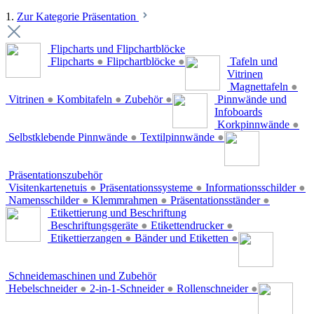
1.
Zur Kategorie Präsentation
Flipcharts und Flipchartblöcke
Flipcharts
●
Flipchartblöcke
●
Tafeln und
Vitrinen
Magnettafeln
●
Vitrinen
●
Kombitafeln
●
Zubehör
●
Pinnwände und
Infoboards
Korkpinnwände
●
Selbstklebende Pinnwände
●
Textilpinnwände
●
Präsentationszubehör
Visitenkartenetuis
●
Präsentationssysteme
●
Informationsschilder
●
Namensschilder
●
Klemmrahmen
●
Präsentationsständer
●
Etikettierung und Beschriftung
Beschriftungsgeräte
●
Etikettendrucker
●
Etikettierzangen
●
Bänder und Etiketten
●
Schneidemaschinen und Zubehör
Hebelschneider
●
2-in-1-Schneider
●
Rollenschneider
●