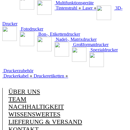
Multifunktionsgeräte
Tintenstrahl
●
Laser
●
3D-
Drucker
Fotodrucker
Bon-, Etikettendrucker
Nadel-, Matrixdrucker
Großformatdrucker
Spezialdrucker
Druckerzubehör
Druckerkabel
●
Druckeretiketten
●
ÜBER UNS
TEAM
NACHHALTIGKEIT
WISSENSWERTES
LIEFERUNG & VERSAND
KONTAKT