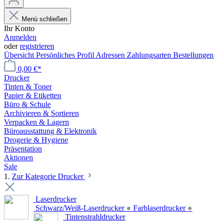
Menü schließen
Ihr Konto
Anmelden
oder
registrieren
Übersicht
Persönliches Profil
Adressen
Zahlungsarten
Bestellungen
0,00 €*
Drucker
Tinten & Toner
Papier & Etiketten
Büro & Schule
Archivieren & Sortieren
Verpacken & Lagern
Büroausstattung & Elektronik
Drogerie & Hygiene
Präsentation
Aktionen
Sale
1.
Zur Kategorie Drucker
Laserdrucker
Schwarz/Weiß-Laserdrucker
●
Farblaserdrucker
●
Tintenstrahldrucker