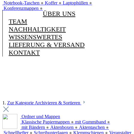
Notebook-Taschen
●
Koffer
●
Laptophüllen
●
Konferenzmappen
●
ÜBER UNS
TEAM
NACHHALTIGKEIT
WISSENSWERTES
LIEFERUNG & VERSAND
KONTAKT
1.
Zur Kategorie Archivieren & Sortieren
Ordner und Mappen
Klassische Papiermappen
●
mit Gummiband
●
mit Bändern
●
Aktenboxen
●
Aktentaschen
●
Schnellhefter
●
Schreibunterlagen
●
Klemmschienen
●
Veranstalter