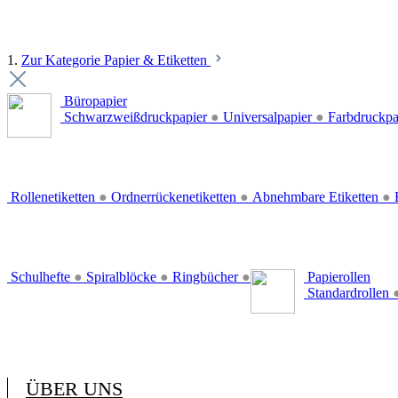
1.
Zur Kategorie Papier & Etiketten
Büropapier
Schwarzweißdruckpapier
●
Universalpapier
●
Farbdruckpa
Rollenetiketten
●
Ordnerrückenetiketten
●
Abnehmbare Etiketten
●
E
Schulhefte
●
Spiralblöcke
●
Ringbücher
●
Papierollen
Standardrollen
ÜBER UNS