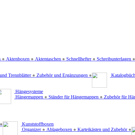
n
●
Aktenboxen
●
Aktentaschen
●
Schnellhefter
●
Schreibunterlagen
und Trennblätter
●
Zubehör und Ergänzungen
●
Katalogbüc
Hängesysteme
Hängemappen
●
Ständer für Hängemappen
●
Zubehör für H
●
Kunststoffboxen
Organizer
●
Ablageboxen
●
Karteikästen und Zubehör
●