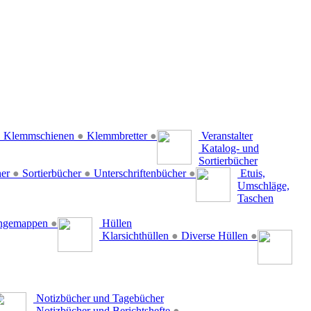
●
Klemmschienen
●
Klemmbretter
●
Veranstalter
Katalog- und
Sortierbücher
her
●
Sortierbücher
●
Unterschriftenbücher
●
Etuis,
Umschläge,
Taschen
ängemappen
●
Hüllen
Klarsichthüllen
●
Diverse Hüllen
●
Notizbücher und Tagebücher
Notizbücher und Berichtshefte
●