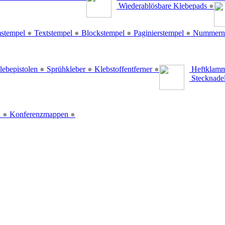
Wiederablösbare Klebepads
●
stempel
●
Textstempel
●
Blockstempel
●
Paginierstempel
●
Nummern
lebepistolen
●
Sprühkleber
●
Klebstoffentferner
●
Heftklamm
Stecknade
n
●
Konferenzmappen
●