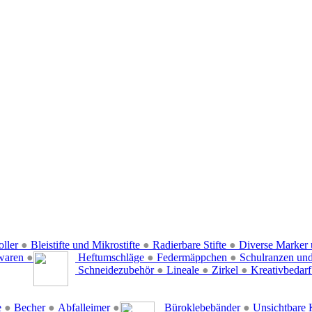
oller
●
Bleistifte und Mikrostifte
●
Radierbare Stifte
●
Diverse Marker 
waren
●
Heftumschläge
●
Federmäppchen
●
Schulranzen un
Schneidezubehör
●
Lineale
●
Zirkel
●
Kreativbedar
e
●
Becher
●
Abfalleimer
●
Büroklebebänder
●
Unsichtbare 