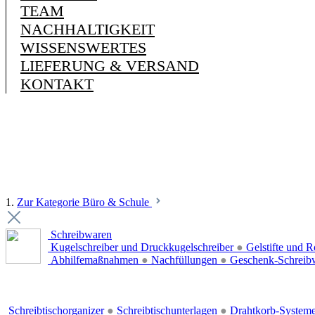
TEAM
NACHHALTIGKEIT
WISSENSWERTES
LIEFERUNG & VERSAND
KONTAKT
1.
Zur Kategorie Büro & Schule
Schreibwaren
Kugelschreiber und Druckkugelschreiber
●
Gelstifte und R
Abhilfemaßnahmen
●
Nachfüllungen
●
Geschenk-Schreib
Schreibtischorganizer
●
Schreibtischunterlagen
●
Drahtkorb-System