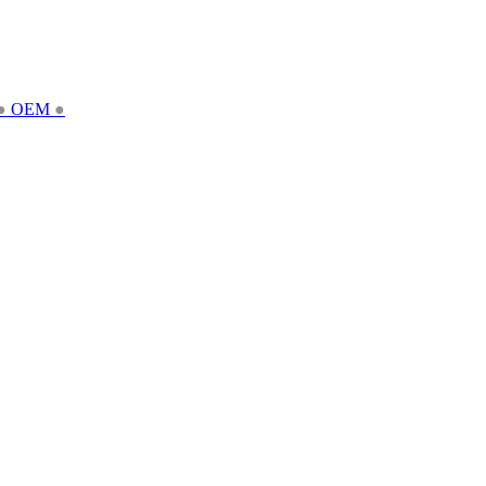
●
OEM
●