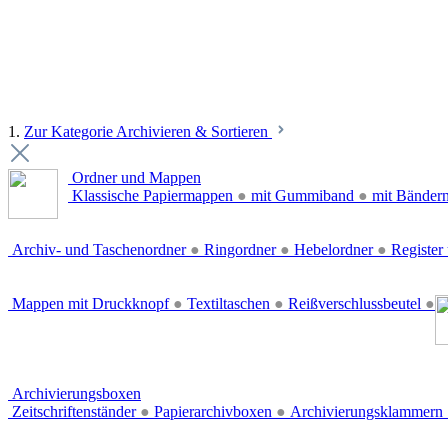
1.
Zur Kategorie Archivieren & Sortieren
Ordner und Mappen
Klassische Papiermappen
●
mit Gummiband
●
mit Bänder
Archiv- und Taschenordner
●
Ringordner
●
Hebelordner
●
Register 
Mappen mit Druckknopf
●
Textiltaschen
●
Reißverschlussbeutel
●
Archivierungsboxen
Zeitschriftenständer
●
Papierarchivboxen
●
Archivierungsklammern