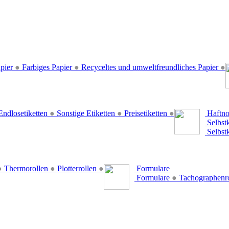
pier
●
Farbiges Papier
●
Recyceltes und umweltfreundliches Papier
●
ndlosetiketten
●
Sonstige Etiketten
●
Preisetiketten
●
Haftno
Selbst
Selbst
●
Thermorollen
●
Plotterrollen
●
Formulare
Formulare
●
Tachographenr