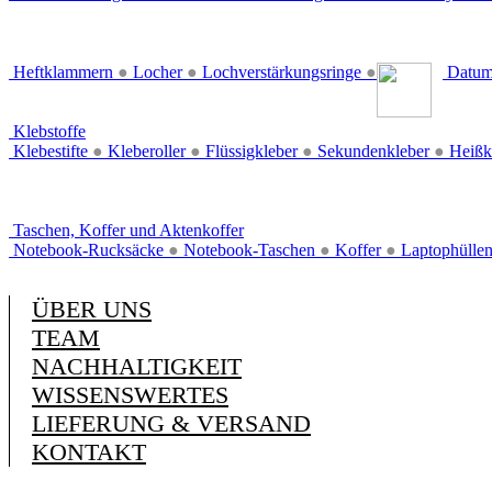
Heftklammern
●
Locher
●
Lochverstärkungsringe
●
Datum
Klebstoffe
Klebestifte
●
Kleberoller
●
Flüssigkleber
●
Sekundenkleber
●
Heißk
Taschen, Koffer und Aktenkoffer
Notebook-Rucksäcke
●
Notebook-Taschen
●
Koffer
●
Laptophülle
ÜBER UNS
TEAM
NACHHALTIGKEIT
WISSENSWERTES
LIEFERUNG & VERSAND
KONTAKT