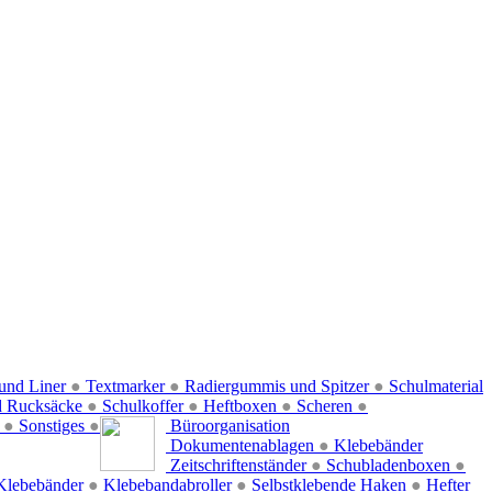
und Liner
●
Textmarker
●
Radiergummis und Spitzer
●
Schulmaterial
d Rucksäcke
●
Schulkoffer
●
Heftboxen
●
Scheren
●
f
●
Sonstiges
●
Büroorganisation
Dokumentenablagen
●
Klebebänder
Zeitschriftenständer
●
Schubladenboxen
●
Klebebänder
●
Klebebandabroller
●
Selbstklebende Haken
●
Hefter