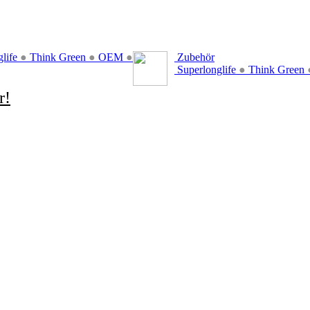
glife
●
Think Green
●
OEM
●
Zubehör
Superlonglife
●
Think Green
r!