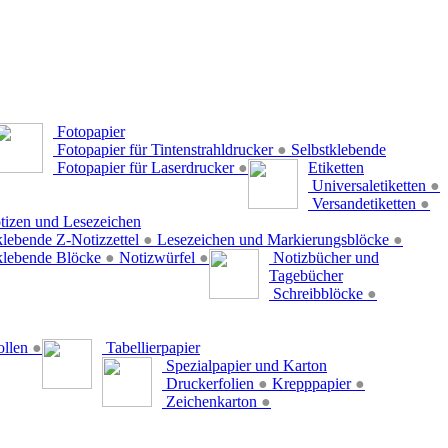
Fotopapier
Fotopapier für Tintenstrahldrucker
●
Selbstklebende
Fotopapier für Laserdrucker
●
Etiketten
Universaletiketten
●
Versandetiketten
●
tizen und Lesezeichen
klebende Z-Notizzettel
●
Lesezeichen und Markierungsblöcke
●
klebende Blöcke
●
Notizwürfel
●
Notizbücher und
Tagebücher
Schreibblöcke
●
ollen
●
Tabellierpapier
Spezialpapier und Karton
Druckerfolien
●
Krepppapier
●
Zeichenkarton
●