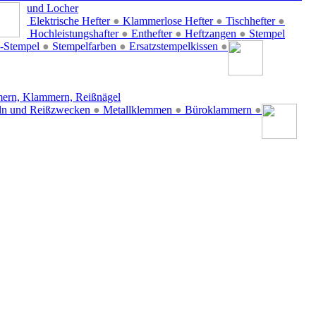
und Locher
Elektrische Hefter
●
Klammerlose Hefter
●
Tischhefter
●
Hochleistungshafter
●
Enthefter
●
Heftzangen
●
Stempel
-Stempel
●
Stempelfarben
●
Ersatzstempelkissen
●
ern, Klammern, Reißnägel
ln und Reißzwecken
●
Metallklemmen
●
Büroklammern
●