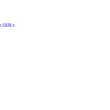
●
OEM
●