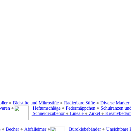
oller
●
Bleistifte und Mikrostifte
●
Radierbare Stifte
●
Diverse Marker 
waren
●
Heftumschläge
●
Federmäppchen
●
Schulranzen un
Schneidezubehör
●
Lineale
●
Zirkel
●
Kreativbedar
e
●
Becher
●
Abfalleimer
●
Büroklebebänder
●
Unsichtbare 