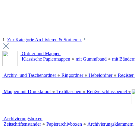
1.
Zur Kategorie Archivieren & Sortieren
Ordner und Mappen
Klassische Papiermappen
●
mit Gummiband
●
mit Bänder
Archiv- und Taschenordner
●
Ringordner
●
Hebelordner
●
Register 
Mappen mit Druckknopf
●
Textiltaschen
●
Reißverschlussbeutel
●
Archivierungsboxen
Zeitschriftenständer
●
Papierarchivboxen
●
Archivierungsklammern