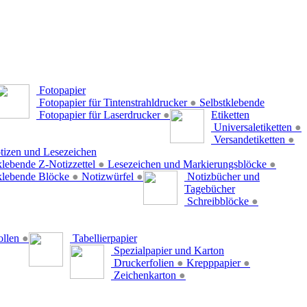
Fotopapier
Fotopapier für Tintenstrahldrucker
●
Selbstklebende
Fotopapier für Laserdrucker
●
Etiketten
Universaletiketten
●
Versandetiketten
●
tizen und Lesezeichen
klebende Z-Notizzettel
●
Lesezeichen und Markierungsblöcke
●
klebende Blöcke
●
Notizwürfel
●
Notizbücher und
Tagebücher
Schreibblöcke
●
ollen
●
Tabellierpapier
Spezialpapier und Karton
Druckerfolien
●
Krepppapier
●
Zeichenkarton
●