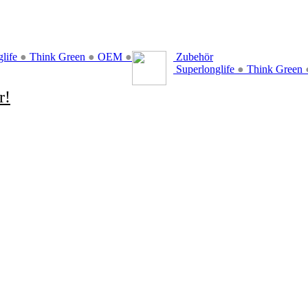
glife
●
Think Green
●
OEM
●
Zubehör
Superlonglife
●
Think Green
r!