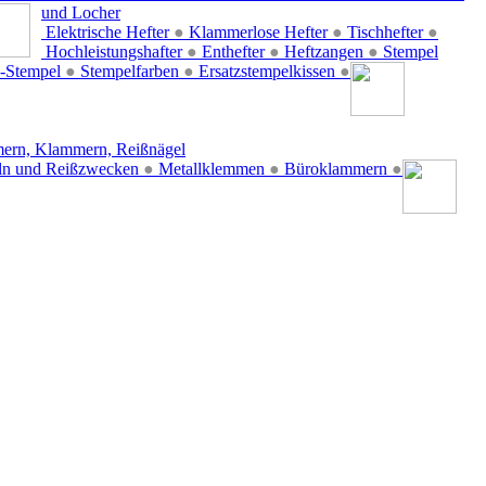
und Locher
Elektrische Hefter
●
Klammerlose Hefter
●
Tischhefter
●
Hochleistungshafter
●
Enthefter
●
Heftzangen
●
Stempel
-Stempel
●
Stempelfarben
●
Ersatzstempelkissen
●
ern, Klammern, Reißnägel
ln und Reißzwecken
●
Metallklemmen
●
Büroklammern
●