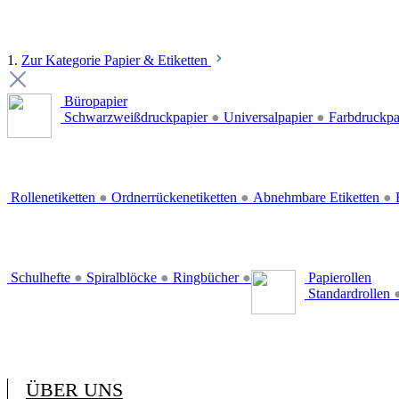
1.
Zur Kategorie Papier & Etiketten
Büropapier
Schwarzweißdruckpapier
●
Universalpapier
●
Farbdruckpa
Rollenetiketten
●
Ordnerrückenetiketten
●
Abnehmbare Etiketten
●
E
Schulhefte
●
Spiralblöcke
●
Ringbücher
●
Papierollen
Standardrollen
ÜBER UNS