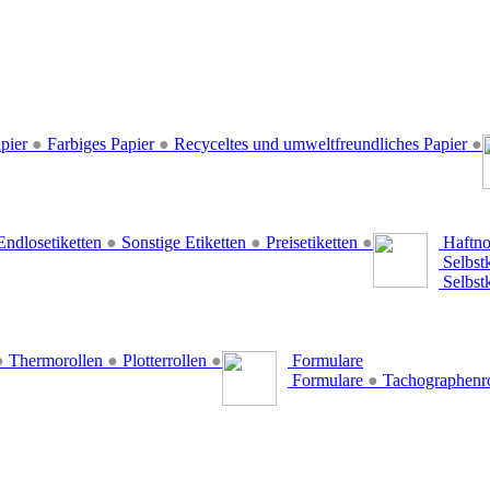
pier
●
Farbiges Papier
●
Recyceltes und umweltfreundliches Papier
●
ndlosetiketten
●
Sonstige Etiketten
●
Preisetiketten
●
Haftno
Selbst
Selbst
●
Thermorollen
●
Plotterrollen
●
Formulare
Formulare
●
Tachographenr