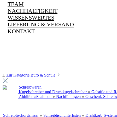
TEAM
NACHHALTIGKEIT
WISSENSWERTES
LIEFERUNG & VERSAND
KONTAKT
1.
Zur Kategorie Büro & Schule
Schreibwaren
Kugelschreiber und Druckkugelschreiber
●
Gelstifte und R
Abhilfemaßnahmen
●
Nachfüllungen
●
Geschenk-Schreib
Schreibtischorganizer
●
Schreibtischunterlagen
●
Drahtkorb-System