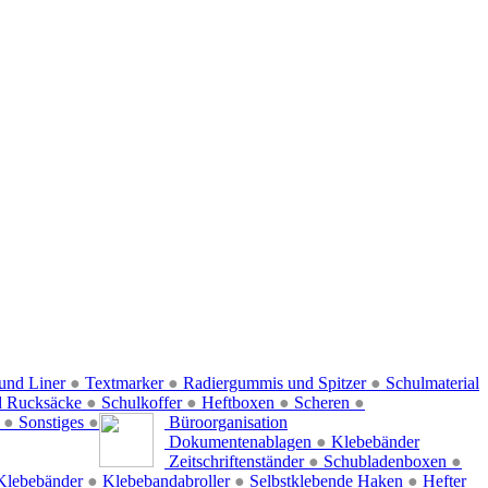
und Liner
●
Textmarker
●
Radiergummis und Spitzer
●
Schulmaterial
d Rucksäcke
●
Schulkoffer
●
Heftboxen
●
Scheren
●
f
●
Sonstiges
●
Büroorganisation
Dokumentenablagen
●
Klebebänder
Zeitschriftenständer
●
Schubladenboxen
●
Klebebänder
●
Klebebandabroller
●
Selbstklebende Haken
●
Hefter