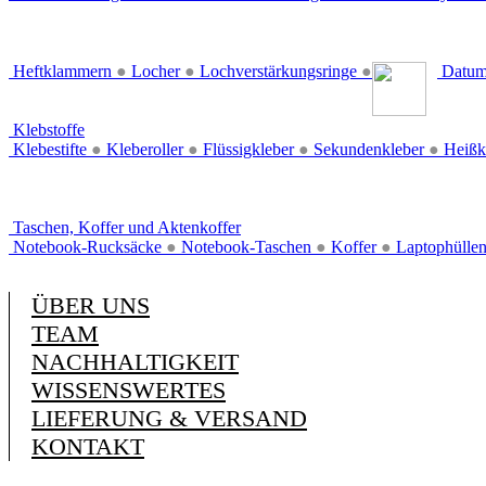
Heftklammern
●
Locher
●
Lochverstärkungsringe
●
Datum
Klebstoffe
Klebestifte
●
Kleberoller
●
Flüssigkleber
●
Sekundenkleber
●
Heißk
Taschen, Koffer und Aktenkoffer
Notebook-Rucksäcke
●
Notebook-Taschen
●
Koffer
●
Laptophülle
ÜBER UNS
TEAM
NACHHALTIGKEIT
WISSENSWERTES
LIEFERUNG & VERSAND
KONTAKT