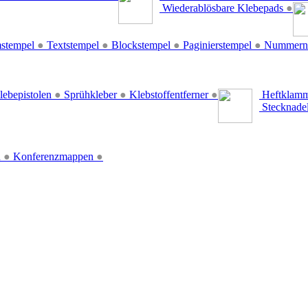
Wiederablösbare Klebepads
●
stempel
●
Textstempel
●
Blockstempel
●
Paginierstempel
●
Nummern
lebepistolen
●
Sprühkleber
●
Klebstoffentferner
●
Heftklamm
Stecknade
n
●
Konferenzmappen
●