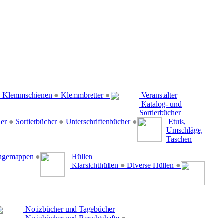
●
Klemmschienen
●
Klemmbretter
●
Veranstalter
Katalog- und
Sortierbücher
her
●
Sortierbücher
●
Unterschriftenbücher
●
Etuis,
Umschläge,
Taschen
ängemappen
●
Hüllen
Klarsichthüllen
●
Diverse Hüllen
●
Notizbücher und Tagebücher
Notizbücher und Berichtshefte
●