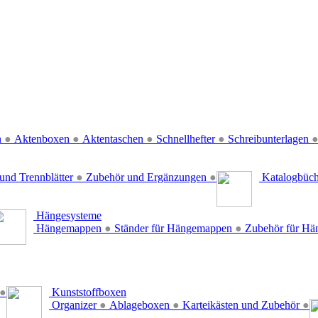
n
●
Aktenboxen
●
Aktentaschen
●
Schnellhefter
●
Schreibunterlagen
und Trennblätter
●
Zubehör und Ergänzungen
●
Katalogbüc
Hängesysteme
Hängemappen
●
Ständer für Hängemappen
●
Zubehör für H
●
Kunststoffboxen
Organizer
●
Ablageboxen
●
Karteikästen und Zubehör
●