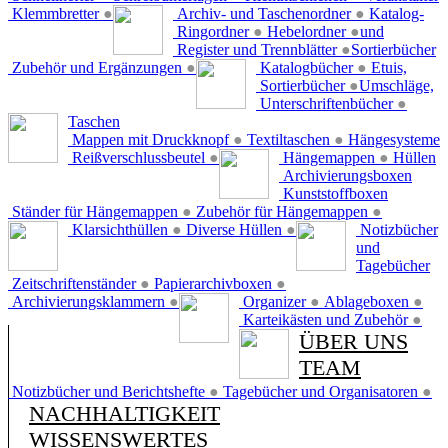
Klemmbretter
●
Archiv- und Taschenordner
●
Katalog-
Ringordner
●
Hebelordner
●
und
Register und Trennblätter
●
Sortierbücher
Zubehör und Ergänzungen
●
Katalogbücher
●
Etuis,
Sortierbücher
●
Umschläge,
Unterschriftenbücher
●
Taschen
Mappen mit Druckknopf
●
Textiltaschen
●
Hängesysteme
Reißverschlussbeutel
●
Hängemappen
●
Hüllen
Archivierungsboxen
Kunststoffboxen
Ständer für Hängemappen
●
Zubehör für Hängemappen
●
Klarsichthüllen
●
Diverse Hüllen
●
Notizbücher
und
Tagebücher
Zeitschriftenständer
●
Papierarchivboxen
●
Archivierungsklammern
●
Organizer
●
Ablageboxen
●
Karteikästen und Zubehör
●
ÜBER UNS
TEAM
Notizbücher und Berichtshefte
●
Tagebücher und Organisatoren
●
NACHHALTIGKEIT
WISSENSWERTES