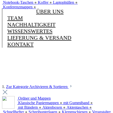
Notebook-Taschen
●
Koffer
●
Laptophüllen
●
Konferenzmappen
●
ÜBER UNS
TEAM
NACHHALTIGKEIT
WISSENSWERTES
LIEFERUNG & VERSAND
KONTAKT
1.
Zur Kategorie Archivieren & Sortieren
Ordner und Mappen
Klassische Papiermappen
●
mit Gummiband
●
mit Bändern
●
Aktenboxen
●
Aktentaschen
●
Schnellhefter
●
Schreibunterlagen
●
Klemmschienen
●
Veranstalter