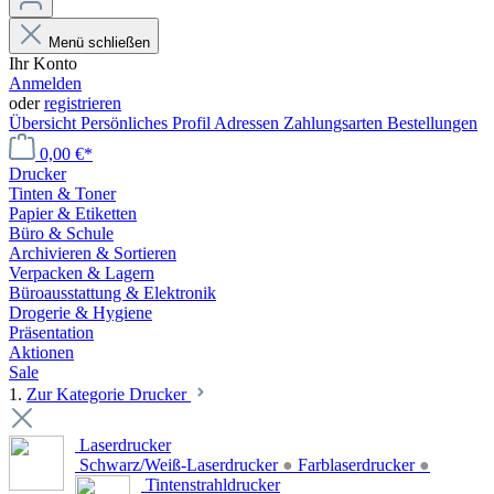
Menü schließen
Ihr Konto
Anmelden
oder
registrieren
Übersicht
Persönliches Profil
Adressen
Zahlungsarten
Bestellungen
0,00 €*
Drucker
Tinten & Toner
Papier & Etiketten
Büro & Schule
Archivieren & Sortieren
Verpacken & Lagern
Büroausstattung & Elektronik
Drogerie & Hygiene
Präsentation
Aktionen
Sale
1.
Zur Kategorie Drucker
Laserdrucker
Schwarz/Weiß-Laserdrucker
●
Farblaserdrucker
●
Tintenstrahldrucker