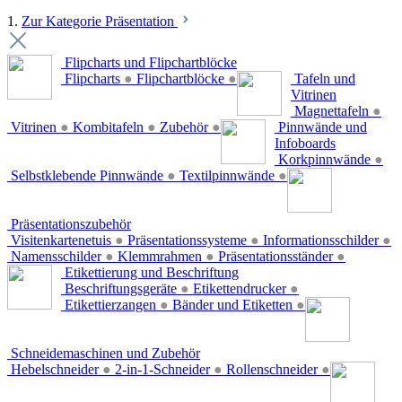
1.
Zur Kategorie Präsentation
Flipcharts und Flipchartblöcke
Flipcharts
●
Flipchartblöcke
●
Tafeln und
Vitrinen
Magnettafeln
●
Vitrinen
●
Kombitafeln
●
Zubehör
●
Pinnwände und
Infoboards
Korkpinnwände
●
Selbstklebende Pinnwände
●
Textilpinnwände
●
Präsentationszubehör
Visitenkartenetuis
●
Präsentationssysteme
●
Informationsschilder
●
Namensschilder
●
Klemmrahmen
●
Präsentationsständer
●
Etikettierung und Beschriftung
Beschriftungsgeräte
●
Etikettendrucker
●
Etikettierzangen
●
Bänder und Etiketten
●
Schneidemaschinen und Zubehör
Hebelschneider
●
2-in-1-Schneider
●
Rollenschneider
●