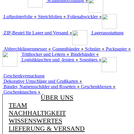
Schaumstofffüllung
●
Luftpolsterfolie
●
Stretchfolien
●
Folienabwickler
●
ZIP-Beutel für Lager und Versand
●
Lagerausstattung
Abbrechklingenmesser
●
Gummibänder
●
Schnüre
●
Packpapier
●
Tritthocker und Leitern
●
Bindebänder
●
Logistiktaschen und -leisten
●
Sonstiges
●
Geschenkverpackung
Dekorative Umschläge und Grußkarten
●
Bänder, Namensschilder und Rosetten
●
Geschenkboxen
●
Geschenktaschen
●
ÜBER UNS
TEAM
NACHHALTIGKEIT
WISSENSWERTES
LIEFERUNG & VERSAND