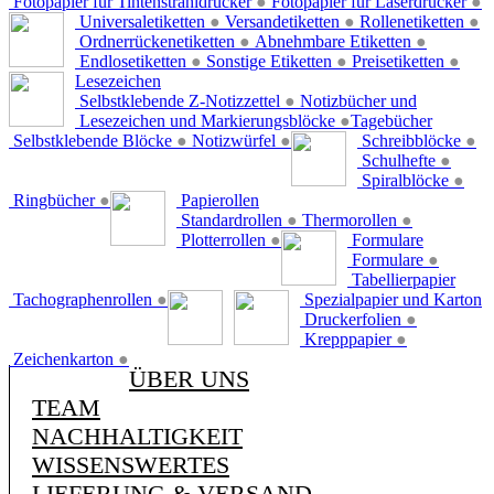
Fotopapier für Tintenstrahldrucker
●
Fotopapier für Laserdrucker
●
Universaletiketten
●
Versandetiketten
●
Rollenetiketten
●
Ordnerrückenetiketten
●
Abnehmbare Etiketten
●
Endlosetiketten
●
Sonstige Etiketten
●
Preisetiketten
●
Lesezeichen
Selbstklebende Z-Notizzettel
●
Notizbücher und
Lesezeichen und Markierungsblöcke
●
Tagebücher
Selbstklebende Blöcke
●
Notizwürfel
●
Schreibblöcke
●
Schulhefte
●
Spiralblöcke
●
Ringbücher
●
Papierollen
Standardrollen
●
Thermorollen
●
Plotterrollen
●
Formulare
Formulare
●
Tabellierpapier
Tachographenrollen
●
Spezialpapier und Karton
Druckerfolien
●
Krepppapier
●
Zeichenkarton
●
ÜBER UNS
TEAM
NACHHALTIGKEIT
WISSENSWERTES
LIEFERUNG & VERSAND