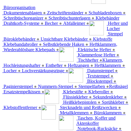
Büroorganisation
Dokumentenablagen
●
Zeitschriftenständer
●
Schubladenboxen
●
Schreibtischorganizer
●
Schreibtischunterlagen
●
Klebebänder
Drahtkorb-Systeme
●
Becher
●
Abfalleimer
●
Hefter und
Locher
Stempel
Büroklebebänder
●
Unsichtbare Klebebänder
●
Klebstoffe
Klebebandabroller
●
Selbstklebende Haken
●
Heftklammern,
Wiederablösbare Klebepads
●
Elektrische Hefter
●
Klammerlose Hefter
●
Tischhefter
●
Klammern,
Hochleistungshafter
●
Enthefter
●
Heftzangen
●
Heftklammern
●
Locher
●
Lochverstärkungsringe
●
Datumstempel
●
Textstempel
●
Blockstempel
●
Paginierstempel
●
Nummern-Stempel
●
Stempelfarben
●
Reißnägel
Ersatzstempelkissen
●
Klebestifte
●
Kleberoller
●
Flüssigkleber
●
Sekundenkleber
●
Heißklebepistolen
●
Sprühkleber
●
Klebstoffentferner
●
Stecknadeln und Reißzwecken
●
Metallklemmen
●
Büroklammern
●
Taschen, Koffer und
Aktenkoffer
Notebook-Rucksäcke
●