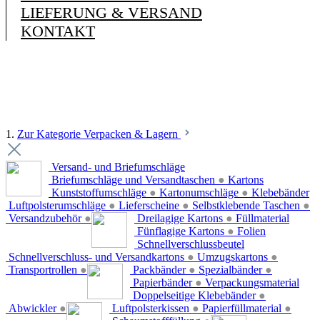
LIEFERUNG & VERSAND
KONTAKT
1.
Zur Kategorie Verpacken & Lagern
Versand- und Briefumschläge
Briefumschläge und Versandtaschen
●
Kartons
Kunststoffumschläge
●
Kartonumschläge
●
Klebebänder
Luftpolsterumschläge
●
Lieferscheine
●
Selbstklebende Taschen
●
Versandzubehör
●
Dreilagige Kartons
●
Füllmaterial
Fünflagige Kartons
●
Folien
Schnellverschlussbeutel
Schnellverschluss- und Versandkartons
●
Umzugskartons
●
Transportrollen
●
Packbänder
●
Spezialbänder
●
Papierbänder
●
Verpackungsmaterial
Doppelseitige Klebebänder
●
Abwickler
●
Luftpolsterkissen
●
Papierfüllmaterial
●