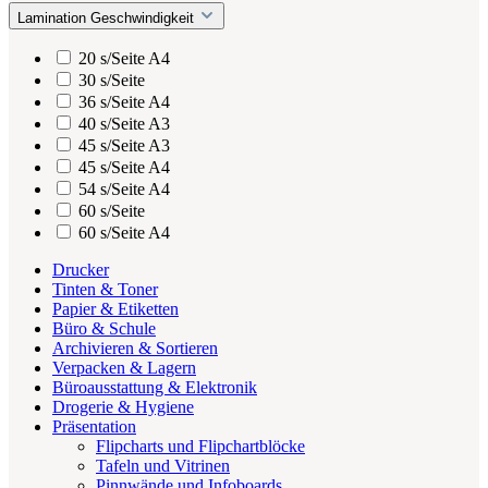
Lamination Geschwindigkeit
20 s/Seite A4
30 s/Seite
36 s/Seite A4
40 s/Seite A3
45 s/Seite A3
45 s/Seite A4
54 s/Seite A4
60 s/Seite
60 s/Seite A4
Drucker
Tinten & Toner
Papier & Etiketten
Büro & Schule
Archivieren & Sortieren
Verpacken & Lagern
Büroausstattung & Elektronik
Drogerie & Hygiene
Präsentation
Flipcharts und Flipchartblöcke
Tafeln und Vitrinen
Pinnwände und Infoboards