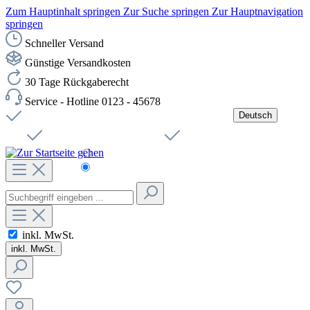
Zum Hauptinhalt springen
Zur Suche springen
Zur Hauptnavigation
springen
Schneller Versand
Günstige Versandkosten
30 Tage Rückgaberecht
Service - Hotline 0123 - 45678
Deutsch
Versandkostenfreie Lieferung ab 49,00€ Netto
Jobs
Sichere SSL-Verbindung
Schnelle Lieferung
Čeština
Helpdesk
Nachhaltigkeit
Deutsch
inkl. MwSt.
inkl. MwSt.