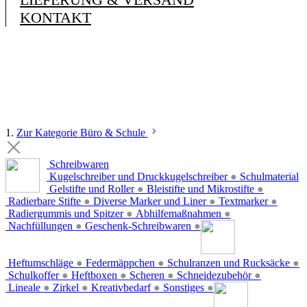
KONTAKT
1.
Zur Kategorie Büro & Schule
Schreibwaren
Kugelschreiber und Druckkugelschreiber
●
Schulmaterial
Gelstifte und Roller
●
Bleistifte und Mikrostifte
●
Radierbare Stifte
●
Diverse Marker und Liner
●
Textmarker
●
Radiergummis und Spitzer
●
Abhilfemaßnahmen
●
Nachfüllungen
●
Geschenk-Schreibwaren
●
Heftumschläge
●
Federmäppchen
●
Schulranzen und Rucksäcke
●
Schulkoffer
●
Heftboxen
●
Scheren
●
Schneidezubehör
●
Lineale
●
Zirkel
●
Kreativbedarf
●
Sonstiges
●