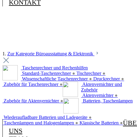
KONTAKT
1.
Zur Kategorie Büroausstattung & Elektronik
Taschenrechner und Rechenhilfen
Standard-Taschenrechner
●
Tischrechner
●
Wissenschaftliche Taschenrechner
●
Druckrechner
●
Zubehör für Taschenrechner
●
Aktenvernichter und
Zubehör
Aktenvernichter
●
Zubehör für Aktenvernichter
●
Batterien, Taschenlampen
Wiederaufladbare Batterien und Ladegeräte
●
ÜBE
Taschenlampen und Halogenlampen
●
Klassische Batterien
●
UNS