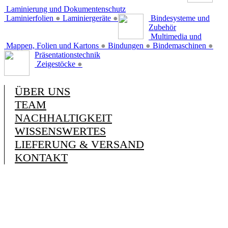
Laminierung und Dokumentenschutz
Laminierfolien
●
Laminiergeräte
●
Bindesysteme und
Zubehör
Multimedia und
Mappen, Folien und Kartons
●
Bindungen
●
Bindemaschinen
●
Präsentationstechnik
Zeigestöcke
●
ÜBER UNS
TEAM
NACHHALTIGKEIT
WISSENSWERTES
LIEFERUNG & VERSAND
KONTAKT