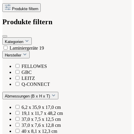
Produkte filtern
Produkte filtern
Kategorien
Laminiergeräte
19
Hersteller
FELLOWES
GBC
LEITZ
Q-CONNECT
Abmessungen (B x H x T)
6,2 x 35,9 x 17,0 cm
19,1 x 11,7 x 48,2 cm
37,0 x 7,5 x 12,5 cm
37,0 x 7,6 x 12,8 cm
40 x 8,1 x 12,3 cm