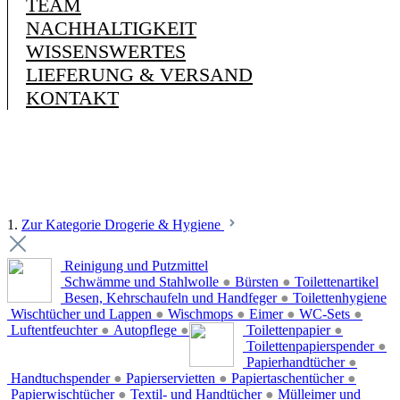
TEAM
NACHHALTIGKEIT
WISSENSWERTES
LIEFERUNG & VERSAND
KONTAKT
1.
Zur Kategorie Drogerie & Hygiene
Reinigung und Putzmittel
Schwämme und Stahlwolle
●
Bürsten
●
Toilettenartikel
Besen, Kehrschaufeln und Handfeger
●
Toilettenhygiene
Wischtücher und Lappen
●
Wischmops
●
Eimer
●
WC-Sets
●
Luftentfeuchter
●
Autopflege
●
Toilettenpapier
●
Toilettenpapierspender
●
Papierhandtücher
●
Handtuchspender
●
Papierservietten
●
Papiertaschentücher
●
Papierwischtücher
●
Textil- und Handtücher
●
Mülleimer und