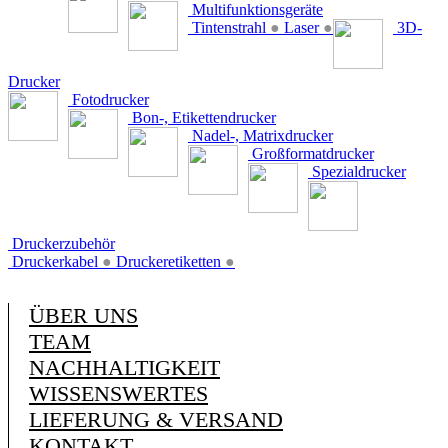
Multifunktionsgeräte
Tintenstrahl
●
Laser
●
3D-
Drucker
Fotodrucker
Bon-, Etikettendrucker
Nadel-, Matrixdrucker
Großformatdrucker
Spezialdrucker
Druckerzubehör
Druckerkabel
●
Druckeretiketten
●
ÜBER UNS
TEAM
NACHHALTIGKEIT
WISSENSWERTES
LIEFERUNG & VERSAND
KONTAKT