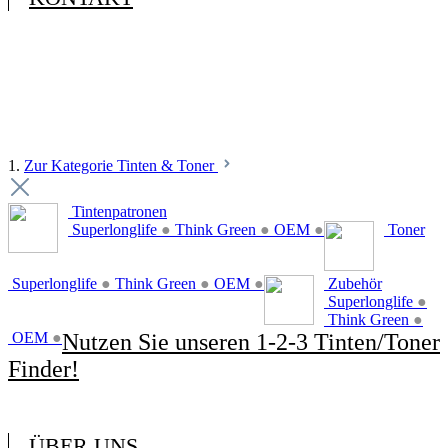
1.
Zur Kategorie Tinten & Toner
Tintenpatronen
Superlonglife
●
Think Green
●
OEM
●
Toner
Superlonglife
●
Think Green
●
OEM
●
Zubehör
Superlonglife
●
Think Green
●
OEM
●
Nutzen Sie unseren 1-2-3 Tinten/Toner
Finder!
ÜBER UNS