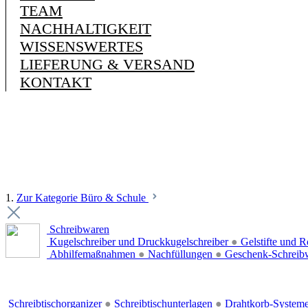
TEAM
NACHHALTIGKEIT
WISSENSWERTES
LIEFERUNG & VERSAND
KONTAKT
1.
Zur Kategorie Büro & Schule
Schreibwaren
Kugelschreiber und Druckkugelschreiber
●
Gelstifte und R
Abhilfemaßnahmen
●
Nachfüllungen
●
Geschenk-Schreib
Schreibtischorganizer
●
Schreibtischunterlagen
●
Drahtkorb-System