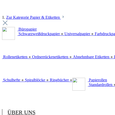
1.
Zur Kategorie Papier & Etiketten
Büropapier
Schwarzweißdruckpapier
●
Universalpapier
●
Farbdruckpa
Rollenetiketten
●
Ordnerrückenetiketten
●
Abnehmbare Etiketten
●
E
Schulhefte
●
Spiralblöcke
●
Ringbücher
●
Papierollen
Standardrollen
ÜBER UNS