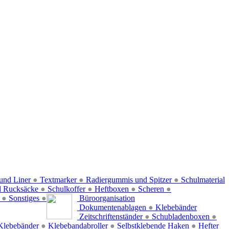
und Liner
●
Textmarker
●
Radiergummis und Spitzer
●
Schulmaterial
d Rucksäcke
●
Schulkoffer
●
Heftboxen
●
Scheren
●
f
●
Sonstiges
●
Büroorganisation
Dokumentenablagen
●
Klebebänder
Zeitschriftenständer
●
Schubladenboxen
●
Klebebänder
●
Klebebandabroller
●
Selbstklebende Haken
●
Hefter