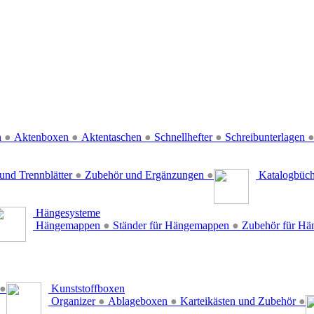
n
●
Aktenboxen
●
Aktentaschen
●
Schnellhefter
●
Schreibunterlagen
und Trennblätter
●
Zubehör und Ergänzungen
●
Katalogbüc
Hängesysteme
Hängemappen
●
Ständer für Hängemappen
●
Zubehör für H
●
Kunststoffboxen
Organizer
●
Ablageboxen
●
Karteikästen und Zubehör
●