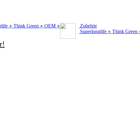
glife
●
Think Green
●
OEM
●
Zubehör
Superlonglife
●
Think Green
r!