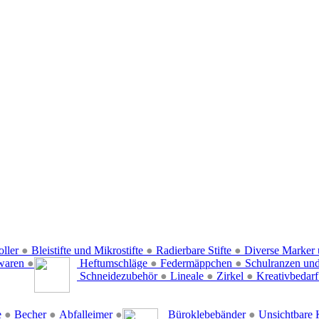
oller
●
Bleistifte und Mikrostifte
●
Radierbare Stifte
●
Diverse Marker 
waren
●
Heftumschläge
●
Federmäppchen
●
Schulranzen un
Schneidezubehör
●
Lineale
●
Zirkel
●
Kreativbedar
e
●
Becher
●
Abfalleimer
●
Büroklebebänder
●
Unsichtbare 