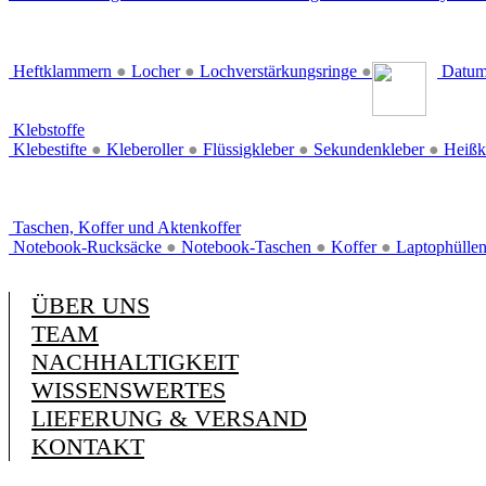
Heftklammern
●
Locher
●
Lochverstärkungsringe
●
Datum
Klebstoffe
Klebestifte
●
Kleberoller
●
Flüssigkleber
●
Sekundenkleber
●
Heißk
Taschen, Koffer und Aktenkoffer
Notebook-Rucksäcke
●
Notebook-Taschen
●
Koffer
●
Laptophülle
ÜBER UNS
TEAM
NACHHALTIGKEIT
WISSENSWERTES
LIEFERUNG & VERSAND
KONTAKT