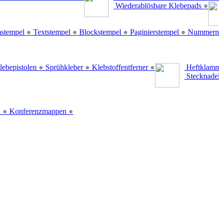
Wiederablösbare Klebepads
●
stempel
●
Textstempel
●
Blockstempel
●
Paginierstempel
●
Nummern
lebepistolen
●
Sprühkleber
●
Klebstoffentferner
●
Heftklamm
Stecknade
n
●
Konferenzmappen
●