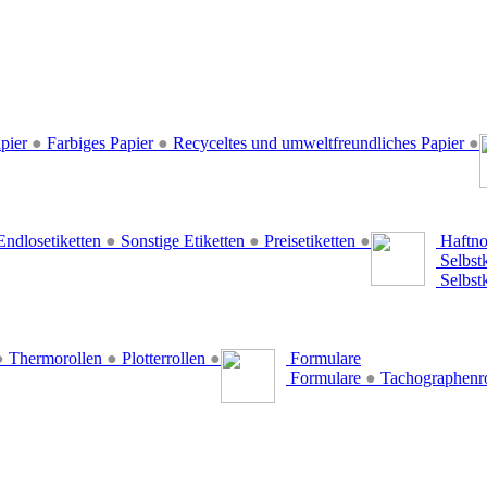
pier
●
Farbiges Papier
●
Recyceltes und umweltfreundliches Papier
●
ndlosetiketten
●
Sonstige Etiketten
●
Preisetiketten
●
Haftno
Selbst
Selbst
●
Thermorollen
●
Plotterrollen
●
Formulare
Formulare
●
Tachographenr