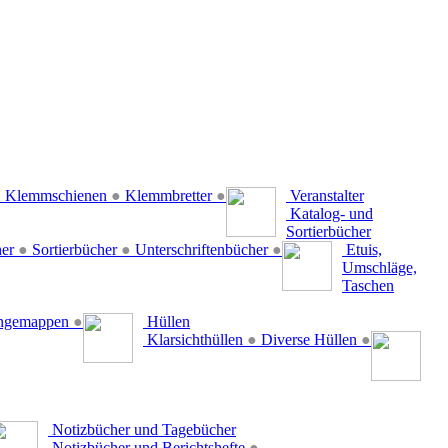
●
Klemmschienen
●
Klemmbretter
●
Veranstalter
Katalog- und
Sortierbücher
her
●
Sortierbücher
●
Unterschriftenbücher
●
Etuis,
Umschläge,
Taschen
ängemappen
●
Hüllen
Klarsichthüllen
●
Diverse Hüllen
●
Notizbücher und Tagebücher
Notizbücher und Berichtshefte
●