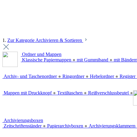
1.
Zur Kategorie Archivieren & Sortieren
Ordner und Mappen
Klassische Papiermappen
●
mit Gummiband
●
mit Bänder
Archiv- und Taschenordner
●
Ringordner
●
Hebelordner
●
Register 
Mappen mit Druckknopf
●
Textiltaschen
●
Reißverschlussbeutel
●
Archivierungsboxen
Zeitschriftenständer
●
Papierarchivboxen
●
Archivierungsklammern