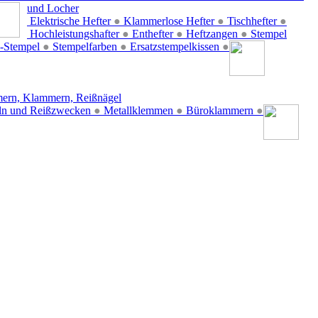
und Locher
Elektrische Hefter
●
Klammerlose Hefter
●
Tischhefter
●
Hochleistungshafter
●
Enthefter
●
Heftzangen
●
Stempel
-Stempel
●
Stempelfarben
●
Ersatzstempelkissen
●
ern, Klammern, Reißnägel
ln und Reißzwecken
●
Metallklemmen
●
Büroklammern
●