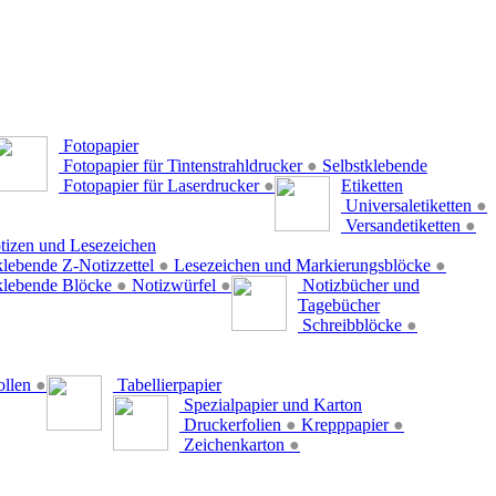
Fotopapier
Fotopapier für Tintenstrahldrucker
●
Selbstklebende
Fotopapier für Laserdrucker
●
Etiketten
Universaletiketten
●
Versandetiketten
●
tizen und Lesezeichen
klebende Z-Notizzettel
●
Lesezeichen und Markierungsblöcke
●
klebende Blöcke
●
Notizwürfel
●
Notizbücher und
Tagebücher
Schreibblöcke
●
ollen
●
Tabellierpapier
Spezialpapier und Karton
Druckerfolien
●
Krepppapier
●
Zeichenkarton
●