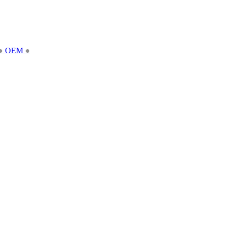
●
OEM
●