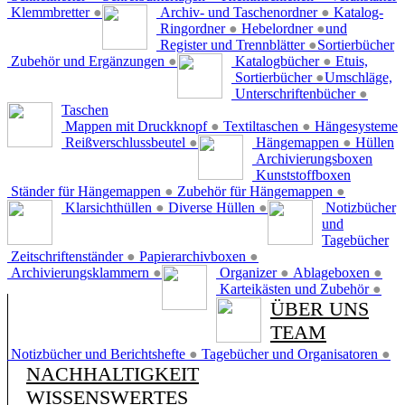
Klemmbretter
●
Archiv- und Taschenordner
●
Katalog-
Ringordner
●
Hebelordner
●
und
Register und Trennblätter
●
Sortierbücher
Zubehör und Ergänzungen
●
Katalogbücher
●
Etuis,
Sortierbücher
●
Umschläge,
Unterschriftenbücher
●
Taschen
Mappen mit Druckknopf
●
Textiltaschen
●
Hängesysteme
Reißverschlussbeutel
●
Hängemappen
●
Hüllen
Archivierungsboxen
Kunststoffboxen
Ständer für Hängemappen
●
Zubehör für Hängemappen
●
Klarsichthüllen
●
Diverse Hüllen
●
Notizbücher
und
Tagebücher
Zeitschriftenständer
●
Papierarchivboxen
●
Archivierungsklammern
●
Organizer
●
Ablageboxen
●
Karteikästen und Zubehör
●
ÜBER UNS
TEAM
Notizbücher und Berichtshefte
●
Tagebücher und Organisatoren
●
NACHHALTIGKEIT
WISSENSWERTES