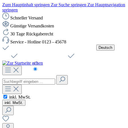
Zum Hauptinhalt springen
Zur Suche springen
Zur Hauptnavigation
springen
Schneller Versand
Günstige Versandkosten
30 Tage Rückgaberecht
Service - Hotline 0123 - 45678
Deutsch
Versandkostenfreie Lieferung ab 49,00€ Netto
Jobs
Sichere SSL-Verbindung
Schnelle Lieferung
Čeština
Helpdesk
Nachhaltigkeit
Deutsch
inkl. MwSt.
inkl. MwSt.