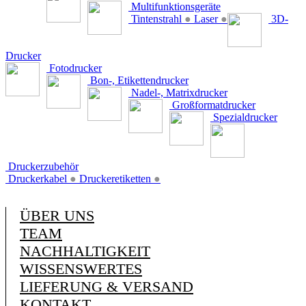
Multifunktionsgeräte
Tintenstrahl
●
Laser
●
3D-
Drucker
Fotodrucker
Bon-, Etikettendrucker
Nadel-, Matrixdrucker
Großformatdrucker
Spezialdrucker
Druckerzubehör
Druckerkabel
●
Druckeretiketten
●
ÜBER UNS
TEAM
NACHHALTIGKEIT
WISSENSWERTES
LIEFERUNG & VERSAND
KONTAKT