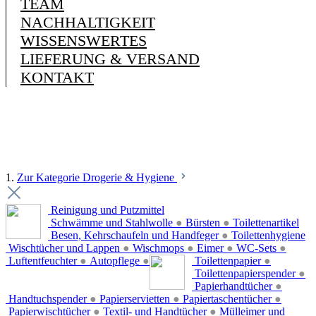
TEAM
NACHHALTIGKEIT
WISSENSWERTES
LIEFERUNG & VERSAND
KONTAKT
1.
Zur Kategorie Drogerie & Hygiene
Reinigung und Putzmittel
Schwämme und Stahlwolle
●
Bürsten
●
Toilettenartikel
Besen, Kehrschaufeln und Handfeger
●
Toilettenhygiene
Wischtücher und Lappen
●
Wischmops
●
Eimer
●
WC-Sets
●
Luftentfeuchter
●
Autopflege
●
Toilettenpapier
●
Toilettenpapierspender
●
Papierhandtücher
●
Handtuchspender
●
Papierservietten
●
Papiertaschentücher
●
Papierwischtücher
●
Textil- und Handtücher
●
Mülleimer und