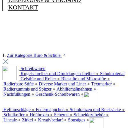
KONTAKT
1.
Zur Kategorie Büro & Schule
Schreibwaren
Kugelschreiber und Druckkugelschreiber
●
Schulmaterial
Gelstifte und Roller
●
Bleistifte und Mikrostifte
●
Radierbare Stifte
●
Diverse Marker und Liner
●
Textmarker
●
Radiergummis und Spitzer
●
Abhilfemaßnahmen
●
Nachfüllungen
●
Geschenk-Schreibwaren
●
Heftumschläge
●
Federmäppchen
●
Schulranzen und Rucksäcke
●
Schulkoffer
●
Heftboxen
●
Scheren
●
Schneidezubehör
●
Lineale
●
Zirkel
●
Kreativbedarf
●
Sonstiges
●