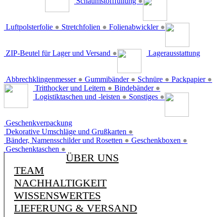
Schaumstofffüllung
●
Luftpolsterfolie
●
Stretchfolien
●
Folienabwickler
●
ZIP-Beutel für Lager und Versand
●
Lagerausstattung
Abbrechklingenmesser
●
Gummibänder
●
Schnüre
●
Packpapier
●
Tritthocker und Leitern
●
Bindebänder
●
Logistiktaschen und -leisten
●
Sonstiges
●
Geschenkverpackung
Dekorative Umschläge und Grußkarten
●
Bänder, Namensschilder und Rosetten
●
Geschenkboxen
●
Geschenktaschen
●
ÜBER UNS
TEAM
NACHHALTIGKEIT
WISSENSWERTES
LIEFERUNG & VERSAND