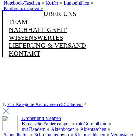
Notebook-Taschen
●
Koffer
●
Laptophüllen
●
Konferenzmappen
●
ÜBER UNS
TEAM
NACHHALTIGKEIT
WISSENSWERTES
LIEFERUNG & VERSAND
KONTAKT
1.
Zur Kategorie Archivieren & Sortieren
Ordner und Mappen
Klassische Papiermappen
●
mit Gummiband
●
mit Bändern
●
Aktenboxen
●
Aktentaschen
●
Schnellhefter
●
Schreibunterlagen
●
Klemmschienen
●
Veranstalter