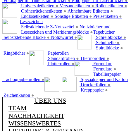
Fotopapier für Tintenstrahldrucker
●
Fotopapier für Laserdrucker
●
Universaletiketten
●
Versandetiketten
●
Rollenetiketten
●
Ordnerrückenetiketten
●
Abnehmbare Etiketten
●
Endlosetiketten
●
Sonstige Etiketten
●
Preisetiketten
●
Lesezeichen
Selbstklebende Z-Notizzettel
●
Notizbücher und
Lesezeichen und Markierungsblöcke
●
Tagebücher
Selbstklebende Blöcke
●
Notizwürfel
●
Schreibblöcke
●
Schulhefte
●
Spiralblöcke
●
Ringbücher
●
Papierollen
Standardrollen
●
Thermorollen
●
Plotterrollen
●
Formulare
Formulare
●
Tabellierpapier
Tachographenrollen
●
Spezialpapier und Karton
Druckerfolien
●
Krepppapier
●
Zeichenkarton
●
ÜBER UNS
TEAM
NACHHALTIGKEIT
WISSENSWERTES
LIEFERUNG & VERSAND