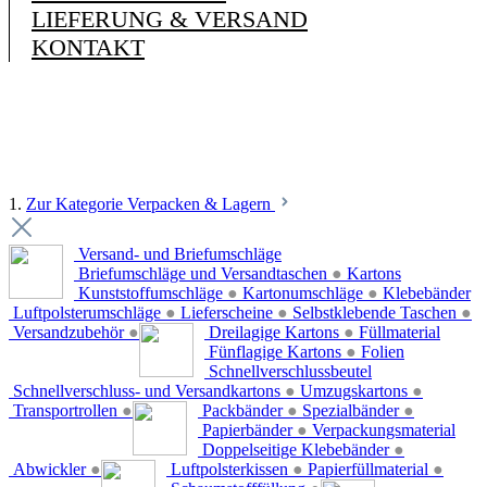
LIEFERUNG & VERSAND
KONTAKT
1.
Zur Kategorie Verpacken & Lagern
Versand- und Briefumschläge
Briefumschläge und Versandtaschen
●
Kartons
Kunststoffumschläge
●
Kartonumschläge
●
Klebebänder
Luftpolsterumschläge
●
Lieferscheine
●
Selbstklebende Taschen
●
Versandzubehör
●
Dreilagige Kartons
●
Füllmaterial
Fünflagige Kartons
●
Folien
Schnellverschlussbeutel
Schnellverschluss- und Versandkartons
●
Umzugskartons
●
Transportrollen
●
Packbänder
●
Spezialbänder
●
Papierbänder
●
Verpackungsmaterial
Doppelseitige Klebebänder
●
Abwickler
●
Luftpolsterkissen
●
Papierfüllmaterial
●