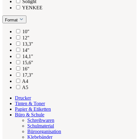
Solight
YENKEE
Format
10"
12"
13,3"
14"
14,1"
15,6"
16"
17,3"
A4
A5
Drucker
Tinten & Toner
Papier & Etiketten
Büro & Schule
Schreibwaren
Schulmaterial
Büroorganisation
Klebebänder