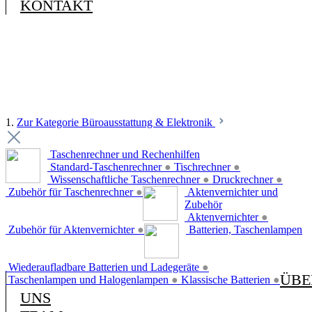
KONTAKT
1.
Zur Kategorie Büroausstattung & Elektronik
Taschenrechner und Rechenhilfen
Standard-Taschenrechner
●
Tischrechner
●
Wissenschaftliche Taschenrechner
●
Druckrechner
●
Zubehör für Taschenrechner
●
Aktenvernichter und
Zubehör
Aktenvernichter
●
Zubehör für Aktenvernichter
●
Batterien, Taschenlampen
Wiederaufladbare Batterien und Ladegeräte
●
ÜBE
Taschenlampen und Halogenlampen
●
Klassische Batterien
●
UNS