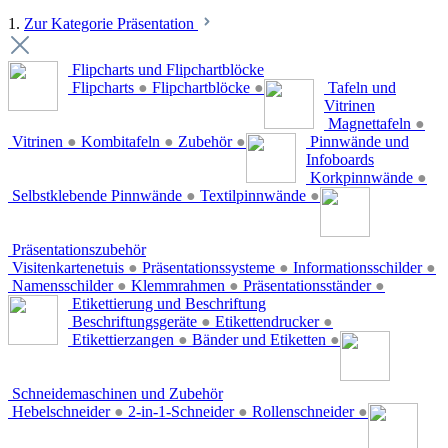
1.
Zur Kategorie Präsentation
Flipcharts und Flipchartblöcke
Flipcharts
●
Flipchartblöcke
●
Tafeln und
Vitrinen
Magnettafeln
●
Vitrinen
●
Kombitafeln
●
Zubehör
●
Pinnwände und
Infoboards
Korkpinnwände
●
Selbstklebende Pinnwände
●
Textilpinnwände
●
Präsentationszubehör
Visitenkartenetuis
●
Präsentationssysteme
●
Informationsschilder
●
Namensschilder
●
Klemmrahmen
●
Präsentationsständer
●
Etikettierung und Beschriftung
Beschriftungsgeräte
●
Etikettendrucker
●
Etikettierzangen
●
Bänder und Etiketten
●
Schneidemaschinen und Zubehör
Hebelschneider
●
2-in-1-Schneider
●
Rollenschneider
●