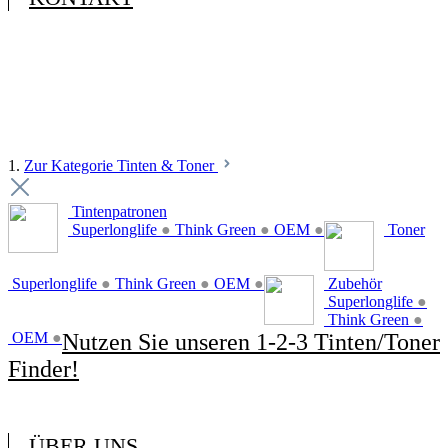
1.
Zur Kategorie Tinten & Toner
Tintenpatronen
Superlonglife
●
Think Green
●
OEM
●
Toner
Superlonglife
●
Think Green
●
OEM
●
Zubehör
Superlonglife
●
Think Green
●
OEM
●
Nutzen Sie unseren 1-2-3 Tinten/Toner
Finder!
ÜBER UNS