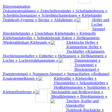
Büroorganisation
Dokumentenablagen
●
Zeitschriftenständer
●
Schubladenboxen
●
Schreibtischorganizer
●
Schreibtischunterlagen
●
Klebebänder
Drahtkorb-Systeme
●
Becher
●
Abfalleimer
●
Hefter und
Locher
Stempel
Büroklebebänder
●
Unsichtbare Klebebänder
●
Klebstoffe
Klebebandabroller
●
Selbstklebende Haken
●
Heftklammern,
Wiederablösbare Klebepads
●
Elektrische Hefter
●
Klammerlose Hefter
●
Tischhefter
●
Klammern,
Hochleistungshafter
●
Enthefter
●
Heftzangen
●
Heftklammern
●
Locher
●
Lochverstärkungsringe
●
Datumstempel
●
Textstempel
●
Blockstempel
●
Paginierstempel
●
Nummern-Stempel
●
Stempelfarben
●
Reißnägel
Ersatzstempelkissen
●
Klebestifte
●
Kleberoller
●
Flüssigkleber
●
Sekundenkleber
●
Heißklebepistolen
●
Sprühkleber
●
Klebstoffentferner
●
Stecknadeln und Reißzwecken
●
Metallklemmen
●
Büroklammern
●
Taschen, Koffer und
Aktenkoffer
Notebook-Rucksäcke
●