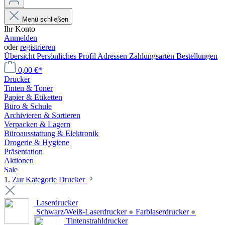
Menü schließen
Ihr Konto
Anmelden
oder
registrieren
Übersicht
Persönliches Profil
Adressen
Zahlungsarten
Bestellungen
0,00 €*
Drucker
Tinten & Toner
Papier & Etiketten
Büro & Schule
Archivieren & Sortieren
Verpacken & Lagern
Büroausstattung & Elektronik
Drogerie & Hygiene
Präsentation
Aktionen
Sale
1.
Zur Kategorie Drucker
Laserdrucker
Schwarz/Weiß-Laserdrucker
●
Farblaserdrucker
●
Tintenstrahldrucker