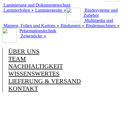
Laminierung und Dokumentenschutz
Laminierfolien
●
Laminiergeräte
●
Bindesysteme und
Zubehör
Multimedia und
Mappen, Folien und Kartons
●
Bindungen
●
Bindemaschinen
●
Präsentationstechnik
Zeigestöcke
●
ÜBER UNS
TEAM
NACHHALTIGKEIT
WISSENSWERTES
LIEFERUNG & VERSAND
KONTAKT