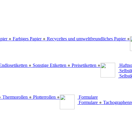
pier
●
Farbiges Papier
●
Recyceltes und umweltfreundliches Papier
●
ndlosetiketten
●
Sonstige Etiketten
●
Preisetiketten
●
Haftno
Selbst
Selbst
●
Thermorollen
●
Plotterrollen
●
Formulare
Formulare
●
Tachographenr