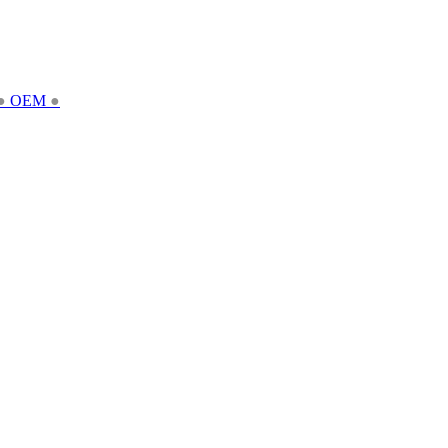
●
OEM
●