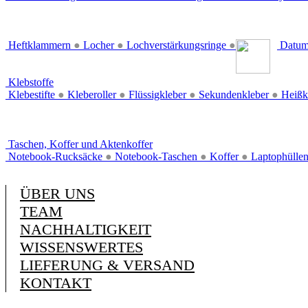
Heftklammern
●
Locher
●
Lochverstärkungsringe
●
Datum
Klebstoffe
Klebestifte
●
Kleberoller
●
Flüssigkleber
●
Sekundenkleber
●
Heißk
Taschen, Koffer und Aktenkoffer
Notebook-Rucksäcke
●
Notebook-Taschen
●
Koffer
●
Laptophülle
ÜBER UNS
TEAM
NACHHALTIGKEIT
WISSENSWERTES
LIEFERUNG & VERSAND
KONTAKT