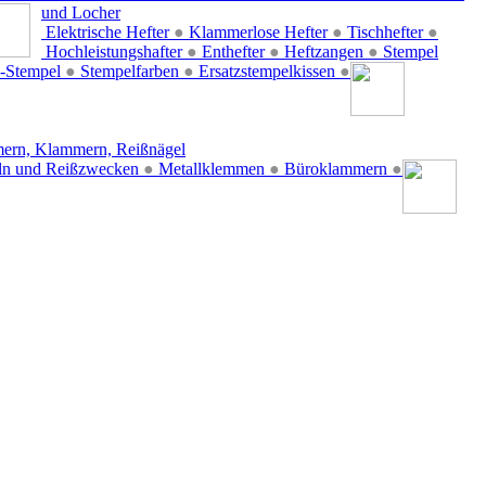
und Locher
Elektrische Hefter
●
Klammerlose Hefter
●
Tischhefter
●
Hochleistungshafter
●
Enthefter
●
Heftzangen
●
Stempel
-Stempel
●
Stempelfarben
●
Ersatzstempelkissen
●
ern, Klammern, Reißnägel
ln und Reißzwecken
●
Metallklemmen
●
Büroklammern
●