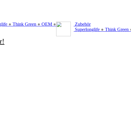
glife
●
Think Green
●
OEM
●
Zubehör
Superlonglife
●
Think Green
r!