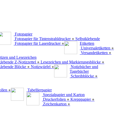
Fotopapier
Fotopapier für Tintenstrahldrucker
●
Selbstklebende
Fotopapier für Laserdrucker
●
Etiketten
Universaletiketten
●
Versandetiketten
●
tizen und Lesezeichen
klebende Z-Notizzettel
●
Lesezeichen und Markierungsblöcke
●
klebende Blöcke
●
Notizwürfel
●
Notizbücher und
Tagebücher
Schreibblöcke
●
ollen
●
Tabellierpapier
Spezialpapier und Karton
Druckerfolien
●
Krepppapier
●
Zeichenkarton
●