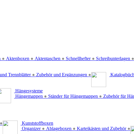
n
●
Aktenboxen
●
Aktentaschen
●
Schnellhefter
●
Schreibunterlagen
und Trennblätter
●
Zubehör und Ergänzungen
●
Katalogbüc
Hängesysteme
Hängemappen
●
Ständer für Hängemappen
●
Zubehör für H
●
Kunststoffboxen
Organizer
●
Ablageboxen
●
Karteikästen und Zubehör
●