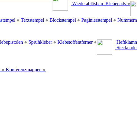
Wiederablösbare Klebepads
●
stempel
●
Textstempel
●
Blockstempel
●
Paginierstempel
●
Nummern
lebepistolen
●
Sprühkleber
●
Klebstoffentferner
●
Heftklamm
Stecknade
n
●
Konferenzmappen
●