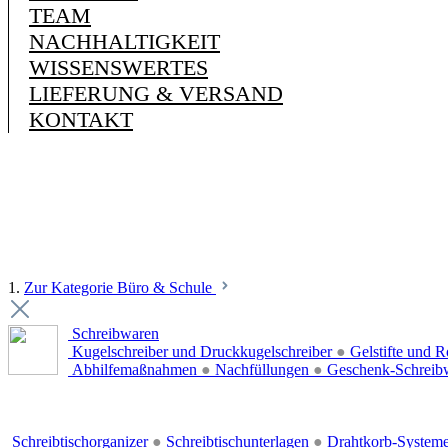
TEAM
NACHHALTIGKEIT
WISSENSWERTES
LIEFERUNG & VERSAND
KONTAKT
1.
Zur Kategorie Büro & Schule
Schreibwaren
Kugelschreiber und Druckkugelschreiber
●
Gelstifte und R
Abhilfemaßnahmen
●
Nachfüllungen
●
Geschenk-Schreib
Schreibtischorganizer
●
Schreibtischunterlagen
●
Drahtkorb-System