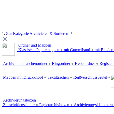
1.
Zur Kategorie Archivieren & Sortieren
Ordner und Mappen
Klassische Papiermappen
●
mit Gummiband
●
mit Bänder
Archiv- und Taschenordner
●
Ringordner
●
Hebelordner
●
Register 
Mappen mit Druckknopf
●
Textiltaschen
●
Reißverschlussbeutel
●
Archivierungsboxen
Zeitschriftenständer
●
Papierarchivboxen
●
Archivierungsklammern