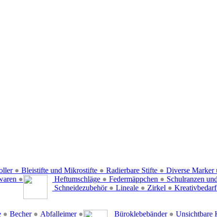
oller
●
Bleistifte und Mikrostifte
●
Radierbare Stifte
●
Diverse Marker 
waren
●
Heftumschläge
●
Federmäppchen
●
Schulranzen un
Schneidezubehör
●
Lineale
●
Zirkel
●
Kreativbedar
e
●
Becher
●
Abfalleimer
●
Büroklebebänder
●
Unsichtbare 