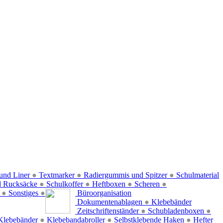
und Liner
●
Textmarker
●
Radiergummis und Spitzer
●
Schulmaterial
d Rucksäcke
●
Schulkoffer
●
Heftboxen
●
Scheren
●
f
●
Sonstiges
●
Büroorganisation
Dokumentenablagen
●
Klebebänder
Zeitschriftenständer
●
Schubladenboxen
●
Klebebänder
●
Klebebandabroller
●
Selbstklebende Haken
●
Hefter