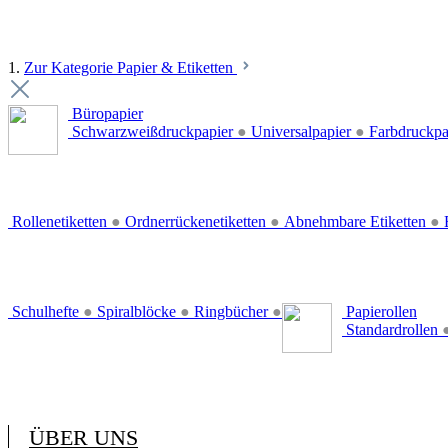
1.
Zur Kategorie Papier & Etiketten
Büropapier
Schwarzweißdruckpapier
●
Universalpapier
●
Farbdruckpa
Rollenetiketten
●
Ordnerrückenetiketten
●
Abnehmbare Etiketten
●
E
Schulhefte
●
Spiralblöcke
●
Ringbücher
●
Papierollen
Standardrollen
ÜBER UNS