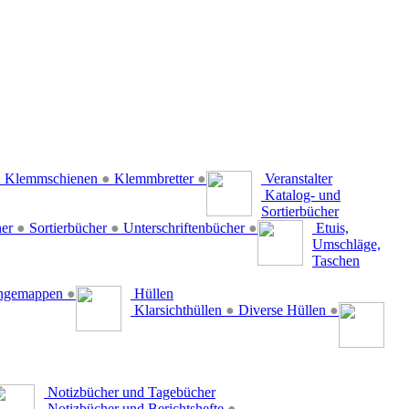
●
Klemmschienen
●
Klemmbretter
●
Veranstalter
Katalog- und
Sortierbücher
her
●
Sortierbücher
●
Unterschriftenbücher
●
Etuis,
Umschläge,
Taschen
ängemappen
●
Hüllen
Klarsichthüllen
●
Diverse Hüllen
●
Notizbücher und Tagebücher
Notizbücher und Berichtshefte
●