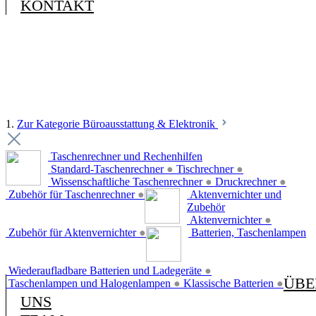
KONTAKT
1.
Zur Kategorie Büroausstattung & Elektronik
Taschenrechner und Rechenhilfen
Standard-Taschenrechner
●
Tischrechner
●
Wissenschaftliche Taschenrechner
●
Druckrechner
●
Zubehör für Taschenrechner
●
Aktenvernichter und
Zubehör
Aktenvernichter
●
Zubehör für Aktenvernichter
●
Batterien, Taschenlampen
Wiederaufladbare Batterien und Ladegeräte
●
ÜBE
Taschenlampen und Halogenlampen
●
Klassische Batterien
●
UNS