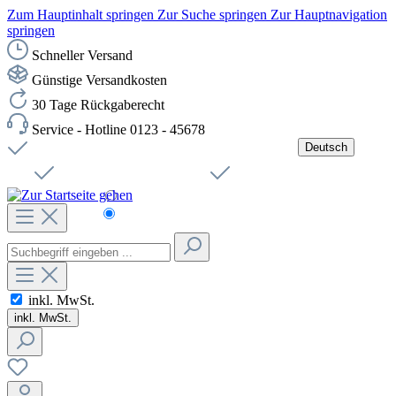
Zum Hauptinhalt springen
Zur Suche springen
Zur Hauptnavigation
springen
Schneller Versand
Günstige Versandkosten
30 Tage Rückgaberecht
Service - Hotline 0123 - 45678
Deutsch
Versandkostenfreie Lieferung ab 49,00€ Netto
Jobs
Sichere SSL-Verbindung
Schnelle Lieferung
Čeština
Helpdesk
Nachhaltigkeit
Deutsch
inkl. MwSt.
inkl. MwSt.