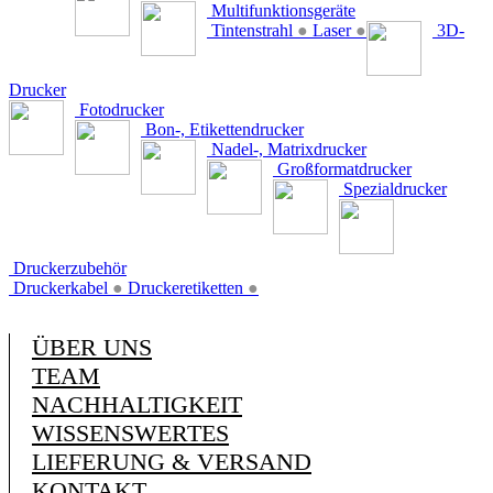
Multifunktionsgeräte
Tintenstrahl
●
Laser
●
3D-
Drucker
Fotodrucker
Bon-, Etikettendrucker
Nadel-, Matrixdrucker
Großformatdrucker
Spezialdrucker
Druckerzubehör
Druckerkabel
●
Druckeretiketten
●
ÜBER UNS
TEAM
NACHHALTIGKEIT
WISSENSWERTES
LIEFERUNG & VERSAND
KONTAKT