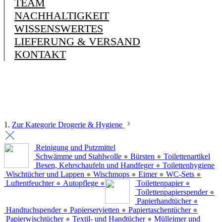
TEAM
NACHHALTIGKEIT
WISSENSWERTES
LIEFERUNG & VERSAND
KONTAKT
1.
Zur Kategorie Drogerie & Hygiene
Reinigung und Putzmittel
Schwämme und Stahlwolle
●
Bürsten
●
Toilettenartikel
Besen, Kehrschaufeln und Handfeger
●
Toilettenhygiene
Wischtücher und Lappen
●
Wischmops
●
Eimer
●
WC-Sets
●
Luftentfeuchter
●
Autopflege
●
Toilettenpapier
●
Toilettenpapierspender
●
Papierhandtücher
●
Handtuchspender
●
Papierservietten
●
Papiertaschentücher
●
Papierwischtücher
●
Textil- und Handtücher
●
Mülleimer und