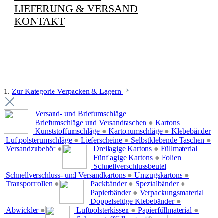
LIEFERUNG & VERSAND
KONTAKT
1.
Zur Kategorie Verpacken & Lagern
Versand- und Briefumschläge
Briefumschläge und Versandtaschen
●
Kartons
Kunststoffumschläge
●
Kartonumschläge
●
Klebebänder
Luftpolsterumschläge
●
Lieferscheine
●
Selbstklebende Taschen
●
Versandzubehör
●
Dreilagige Kartons
●
Füllmaterial
Fünflagige Kartons
●
Folien
Schnellverschlussbeutel
Schnellverschluss- und Versandkartons
●
Umzugskartons
●
Transportrollen
●
Packbänder
●
Spezialbänder
●
Papierbänder
●
Verpackungsmaterial
Doppelseitige Klebebänder
●
Abwickler
●
Luftpolsterkissen
●
Papierfüllmaterial
●