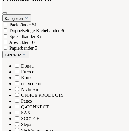
Kategorien
Packbänder
51
Doppelseitige Klebebänder
36
Spezialbänder
35
Abwickler
10
Papierbänder
5
Hersteller
Donau
Eurocel
Kores
neuvedeno
Nichiban
OFFICE PRODUCTS
Pattex
Q-CONNECT
SAX
SCOTCH
Stepa
Stick’n by Hopax