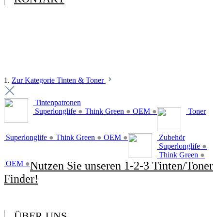
1.
Zur Kategorie Tinten & Toner
Tintenpatronen
Superlonglife
●
Think Green
●
OEM
●
Toner
Superlonglife
●
Think Green
●
OEM
●
Zubehör
Superlonglife
●
Think Green
●
OEM
●
Nutzen Sie unseren 1-2-3 Tinten/Toner
Finder!
ÜBER UNS