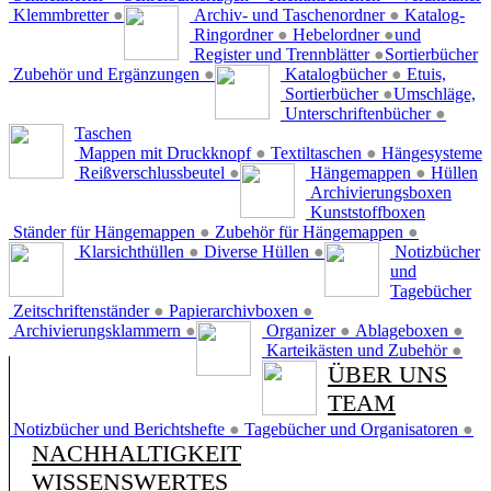
Klemmbretter
●
Archiv- und Taschenordner
●
Katalog-
Ringordner
●
Hebelordner
●
und
Register und Trennblätter
●
Sortierbücher
Zubehör und Ergänzungen
●
Katalogbücher
●
Etuis,
Sortierbücher
●
Umschläge,
Unterschriftenbücher
●
Taschen
Mappen mit Druckknopf
●
Textiltaschen
●
Hängesysteme
Reißverschlussbeutel
●
Hängemappen
●
Hüllen
Archivierungsboxen
Kunststoffboxen
Ständer für Hängemappen
●
Zubehör für Hängemappen
●
Klarsichthüllen
●
Diverse Hüllen
●
Notizbücher
und
Tagebücher
Zeitschriftenständer
●
Papierarchivboxen
●
Archivierungsklammern
●
Organizer
●
Ablageboxen
●
Karteikästen und Zubehör
●
ÜBER UNS
TEAM
Notizbücher und Berichtshefte
●
Tagebücher und Organisatoren
●
NACHHALTIGKEIT
WISSENSWERTES