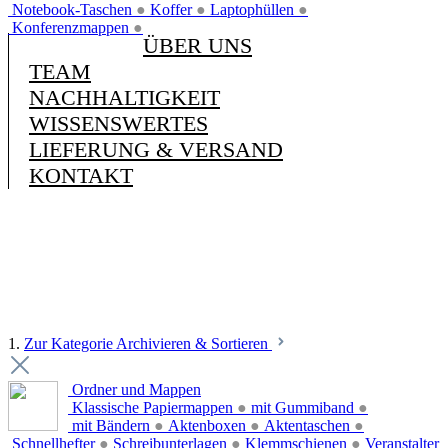
Notebook-Taschen
●
Koffer
●
Laptophüllen
●
Konferenzmappen
●
ÜBER UNS
TEAM
NACHHALTIGKEIT
WISSENSWERTES
LIEFERUNG & VERSAND
KONTAKT
1.
Zur Kategorie Archivieren & Sortieren
Ordner und Mappen
Klassische Papiermappen
●
mit Gummiband
●
mit Bändern
●
Aktenboxen
●
Aktentaschen
●
Schnellhefter
●
Schreibunterlagen
●
Klemmschienen
●
Veranstalter