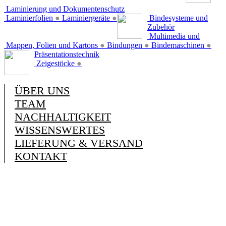
Laminierung und Dokumentenschutz
Laminierfolien
●
Laminiergeräte
●
Bindesysteme und
Zubehör
Multimedia und
Mappen, Folien und Kartons
●
Bindungen
●
Bindemaschinen
●
Präsentationstechnik
Zeigestöcke
●
ÜBER UNS
TEAM
NACHHALTIGKEIT
WISSENSWERTES
LIEFERUNG & VERSAND
KONTAKT