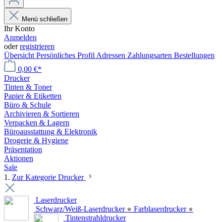
Menü schließen
Ihr Konto
Anmelden
oder
registrieren
Übersicht
Persönliches Profil
Adressen
Zahlungsarten
Bestellungen
0,00 €*
Drucker
Tinten & Toner
Papier & Etiketten
Büro & Schule
Archivieren & Sortieren
Verpacken & Lagern
Büroausstattung & Elektronik
Drogerie & Hygiene
Präsentation
Aktionen
Sale
1.
Zur Kategorie Drucker
Laserdrucker
Schwarz/Weiß-Laserdrucker
●
Farblaserdrucker
●
Tintenstrahldrucker