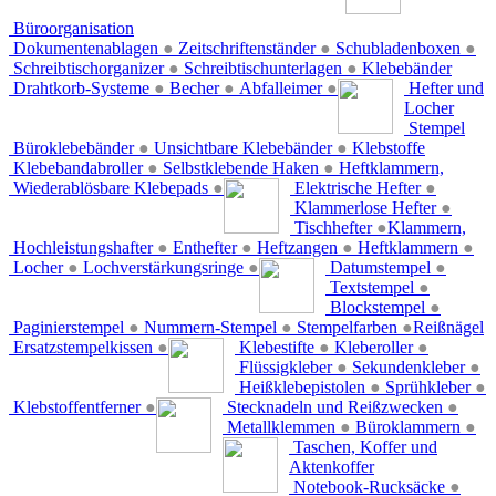
Büroorganisation
Dokumentenablagen
●
Zeitschriftenständer
●
Schubladenboxen
●
Schreibtischorganizer
●
Schreibtischunterlagen
●
Klebebänder
Drahtkorb-Systeme
●
Becher
●
Abfalleimer
●
Hefter und
Locher
Stempel
Büroklebebänder
●
Unsichtbare Klebebänder
●
Klebstoffe
Klebebandabroller
●
Selbstklebende Haken
●
Heftklammern,
Wiederablösbare Klebepads
●
Elektrische Hefter
●
Klammerlose Hefter
●
Tischhefter
●
Klammern,
Hochleistungshafter
●
Enthefter
●
Heftzangen
●
Heftklammern
●
Locher
●
Lochverstärkungsringe
●
Datumstempel
●
Textstempel
●
Blockstempel
●
Paginierstempel
●
Nummern-Stempel
●
Stempelfarben
●
Reißnägel
Ersatzstempelkissen
●
Klebestifte
●
Kleberoller
●
Flüssigkleber
●
Sekundenkleber
●
Heißklebepistolen
●
Sprühkleber
●
Klebstoffentferner
●
Stecknadeln und Reißzwecken
●
Metallklemmen
●
Büroklammern
●
Taschen, Koffer und
Aktenkoffer
Notebook-Rucksäcke
●