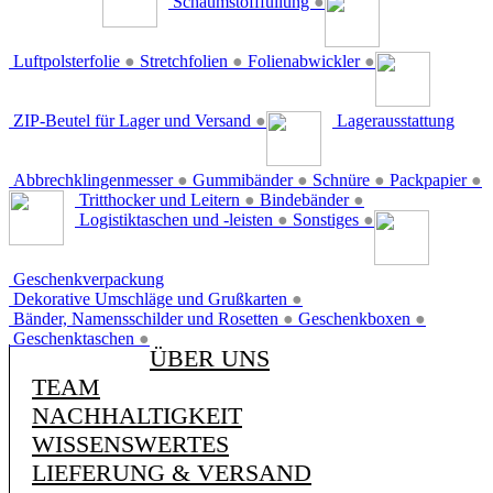
Schaumstofffüllung
●
Luftpolsterfolie
●
Stretchfolien
●
Folienabwickler
●
ZIP-Beutel für Lager und Versand
●
Lagerausstattung
Abbrechklingenmesser
●
Gummibänder
●
Schnüre
●
Packpapier
●
Tritthocker und Leitern
●
Bindebänder
●
Logistiktaschen und -leisten
●
Sonstiges
●
Geschenkverpackung
Dekorative Umschläge und Grußkarten
●
Bänder, Namensschilder und Rosetten
●
Geschenkboxen
●
Geschenktaschen
●
ÜBER UNS
TEAM
NACHHALTIGKEIT
WISSENSWERTES
LIEFERUNG & VERSAND