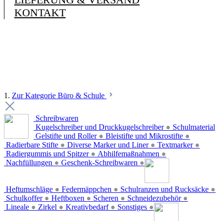
KONTAKT
1.
Zur Kategorie Büro & Schule
Schreibwaren
Kugelschreiber und Druckkugelschreiber
●
Schulmaterial
Gelstifte und Roller
●
Bleistifte und Mikrostifte
●
Radierbare Stifte
●
Diverse Marker und Liner
●
Textmarker
●
Radiergummis und Spitzer
●
Abhilfemaßnahmen
●
Nachfüllungen
●
Geschenk-Schreibwaren
●
Heftumschläge
●
Federmäppchen
●
Schulranzen und Rucksäcke
●
Schulkoffer
●
Heftboxen
●
Scheren
●
Schneidezubehör
●
Lineale
●
Zirkel
●
Kreativbedarf
●
Sonstiges
●