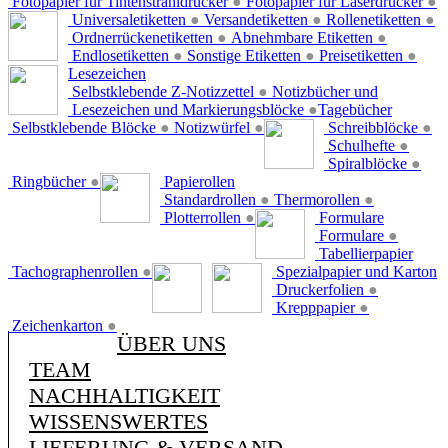
Fotopapier für Tintenstrahldrucker
●
Fotopapier für Laserdrucker
●
Universaletiketten
●
Versandetiketten
●
Rollenetiketten
●
Ordnerrückenetiketten
●
Abnehmbare Etiketten
●
Endlosetiketten
●
Sonstige Etiketten
●
Preisetiketten
●
Lesezeichen
Selbstklebende Z-Notizzettel
●
Notizbücher und
Lesezeichen und Markierungsblöcke
●
Tagebücher
Selbstklebende Blöcke
●
Notizwürfel
●
Schreibblöcke
●
Schulhefte
●
Spiralblöcke
●
Ringbücher
●
Papierollen
Standardrollen
●
Thermorollen
●
Plotterrollen
●
Formulare
Formulare
●
Tabellierpapier
Tachographenrollen
●
Spezialpapier und Karton
Druckerfolien
●
Krepppapier
●
Zeichenkarton
●
ÜBER UNS
TEAM
NACHHALTIGKEIT
WISSENSWERTES
LIEFERUNG & VERSAND