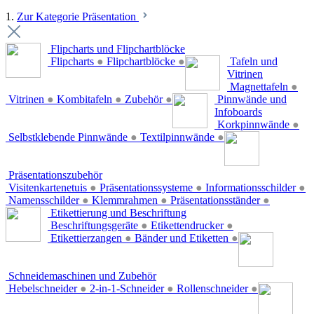
1.
Zur Kategorie Präsentation
Flipcharts und Flipchartblöcke
Flipcharts
●
Flipchartblöcke
●
Tafeln und
Vitrinen
Magnettafeln
●
Vitrinen
●
Kombitafeln
●
Zubehör
●
Pinnwände und
Infoboards
Korkpinnwände
●
Selbstklebende Pinnwände
●
Textilpinnwände
●
Präsentationszubehör
Visitenkartenetuis
●
Präsentationssysteme
●
Informationsschilder
●
Namensschilder
●
Klemmrahmen
●
Präsentationsständer
●
Etikettierung und Beschriftung
Beschriftungsgeräte
●
Etikettendrucker
●
Etikettierzangen
●
Bänder und Etiketten
●
Schneidemaschinen und Zubehör
Hebelschneider
●
2-in-1-Schneider
●
Rollenschneider
●