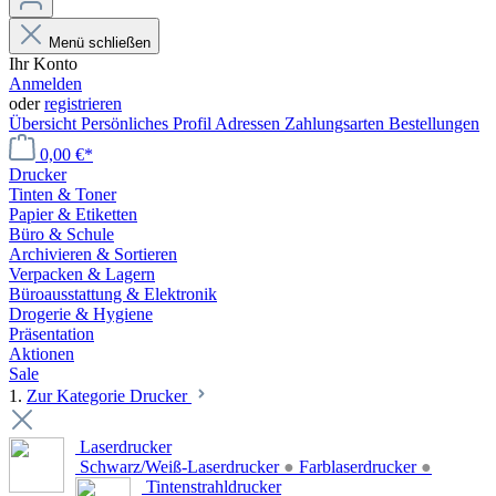
Menü schließen
Ihr Konto
Anmelden
oder
registrieren
Übersicht
Persönliches Profil
Adressen
Zahlungsarten
Bestellungen
0,00 €*
Drucker
Tinten & Toner
Papier & Etiketten
Büro & Schule
Archivieren & Sortieren
Verpacken & Lagern
Büroausstattung & Elektronik
Drogerie & Hygiene
Präsentation
Aktionen
Sale
1.
Zur Kategorie Drucker
Laserdrucker
Schwarz/Weiß-Laserdrucker
●
Farblaserdrucker
●
Tintenstrahldrucker