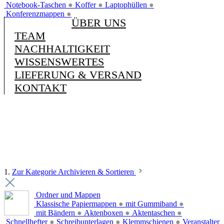
Notebook-Taschen
●
Koffer
●
Laptophüllen
●
Konferenzmappen
●
ÜBER UNS
TEAM
NACHHALTIGKEIT
WISSENSWERTES
LIEFERUNG & VERSAND
KONTAKT
1.
Zur Kategorie Archivieren & Sortieren
Ordner und Mappen
Klassische Papiermappen
●
mit Gummiband
●
mit Bändern
●
Aktenboxen
●
Aktentaschen
●
Schnellhefter
●
Schreibunterlagen
●
Klemmschienen
●
Veranstalter