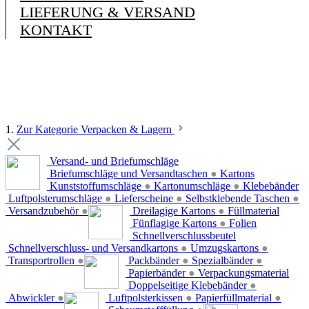
LIEFERUNG & VERSAND
KONTAKT
1.
Zur Kategorie Verpacken & Lagern
Versand- und Briefumschläge
Briefumschläge und Versandtaschen
●
Kartons
Kunststoffumschläge
●
Kartonumschläge
●
Klebebänder
Luftpolsterumschläge
●
Lieferscheine
●
Selbstklebende Taschen
●
Versandzubehör
●
Dreilagige Kartons
●
Füllmaterial
Fünflagige Kartons
●
Folien
Schnellverschlussbeutel
Schnellverschluss- und Versandkartons
●
Umzugskartons
●
Transportrollen
●
Packbänder
●
Spezialbänder
●
Papierbänder
●
Verpackungsmaterial
Doppelseitige Klebebänder
●
Abwickler
●
Luftpolsterkissen
●
Papierfüllmaterial
●