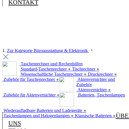
KONTAKT
1.
Zur Kategorie Büroausstattung & Elektronik
Taschenrechner und Rechenhilfen
Standard-Taschenrechner
●
Tischrechner
●
Wissenschaftliche Taschenrechner
●
Druckrechner
●
Zubehör für Taschenrechner
●
Aktenvernichter und
Zubehör
Aktenvernichter
●
Zubehör für Aktenvernichter
●
Batterien, Taschenlampen
Wiederaufladbare Batterien und Ladegeräte
●
ÜBE
Taschenlampen und Halogenlampen
●
Klassische Batterien
●
UNS