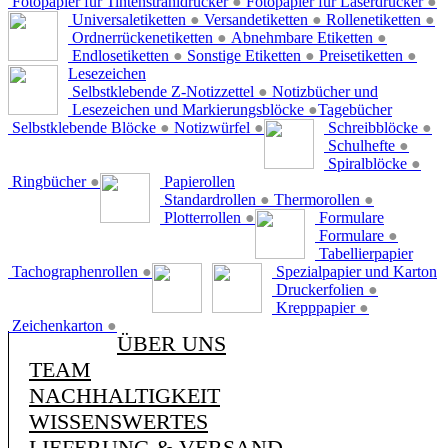
Fotopapier für Tintenstrahldrucker
●
Fotopapier für Laserdrucker
●
Universaletiketten
●
Versandetiketten
●
Rollenetiketten
●
Ordnerrückenetiketten
●
Abnehmbare Etiketten
●
Endlosetiketten
●
Sonstige Etiketten
●
Preisetiketten
●
Lesezeichen
Selbstklebende Z-Notizzettel
●
Notizbücher und
Lesezeichen und Markierungsblöcke
●
Tagebücher
Selbstklebende Blöcke
●
Notizwürfel
●
Schreibblöcke
●
Schulhefte
●
Spiralblöcke
●
Ringbücher
●
Papierollen
Standardrollen
●
Thermorollen
●
Plotterrollen
●
Formulare
Formulare
●
Tabellierpapier
Tachographenrollen
●
Spezialpapier und Karton
Druckerfolien
●
Krepppapier
●
Zeichenkarton
●
ÜBER UNS
TEAM
NACHHALTIGKEIT
WISSENSWERTES
LIEFERUNG & VERSAND