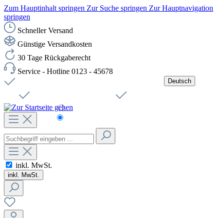
Zum Hauptinhalt springen
Zur Suche springen
Zur Hauptnavigation
springen
Schneller Versand
Günstige Versandkosten
30 Tage Rückgaberecht
Service - Hotline 0123 - 45678
Deutsch
Versandkostenfreie Lieferung ab 49,00€ Netto
Jobs
Sichere SSL-Verbindung
Schnelle Lieferung
Čeština
Helpdesk
Nachhaltigkeit
Deutsch
inkl. MwSt.
inkl. MwSt.