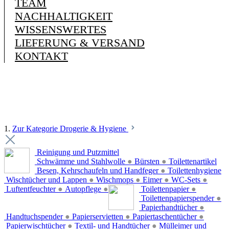
TEAM
NACHHALTIGKEIT
WISSENSWERTES
LIEFERUNG & VERSAND
KONTAKT
1.
Zur Kategorie Drogerie & Hygiene
Reinigung und Putzmittel
Schwämme und Stahlwolle
●
Bürsten
●
Toilettenartikel
Besen, Kehrschaufeln und Handfeger
●
Toilettenhygiene
Wischtücher und Lappen
●
Wischmops
●
Eimer
●
WC-Sets
●
Luftentfeuchter
●
Autopflege
●
Toilettenpapier
●
Toilettenpapierspender
●
Papierhandtücher
●
Handtuchspender
●
Papierservietten
●
Papiertaschentücher
●
Papierwischtücher
●
Textil- und Handtücher
●
Mülleimer und