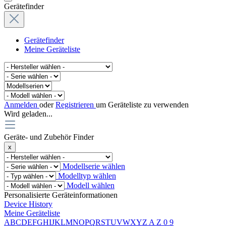
Gerätefinder
Gerätefinder
Meine Geräteliste
Anmelden
oder
Registrieren
um Geräteliste zu verwenden
Wird geladen...
Geräte- und Zubehör Finder
x
Modellserie wählen
Modelltyp wählen
Modell wählen
Personalisierte Geräteinformationen
Device History
Meine Geräteliste
A
B
C
D
E
F
G
H
I
J
K
L
M
N
O
P
Q
R
S
T
U
V
W
X
Y
Z
A
Z
0
9