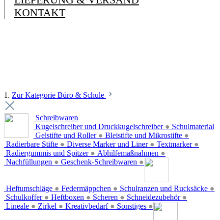
KONTAKT
1.
Zur Kategorie Büro & Schule
Schreibwaren
Kugelschreiber und Druckkugelschreiber
●
Schulmaterial
Gelstifte und Roller
●
Bleistifte und Mikrostifte
●
Radierbare Stifte
●
Diverse Marker und Liner
●
Textmarker
●
Radiergummis und Spitzer
●
Abhilfemaßnahmen
●
Nachfüllungen
●
Geschenk-Schreibwaren
●
Heftumschläge
●
Federmäppchen
●
Schulranzen und Rucksäcke
●
Schulkoffer
●
Heftboxen
●
Scheren
●
Schneidezubehör
●
Lineale
●
Zirkel
●
Kreativbedarf
●
Sonstiges
●