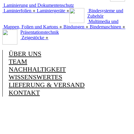
Laminierung und Dokumentenschutz
Laminierfolien
●
Laminiergeräte
●
Bindesysteme und
Zubehör
Multimedia und
Mappen, Folien und Kartons
●
Bindungen
●
Bindemaschinen
●
Präsentationstechnik
Zeigestöcke
●
ÜBER UNS
TEAM
NACHHALTIGKEIT
WISSENSWERTES
LIEFERUNG & VERSAND
KONTAKT