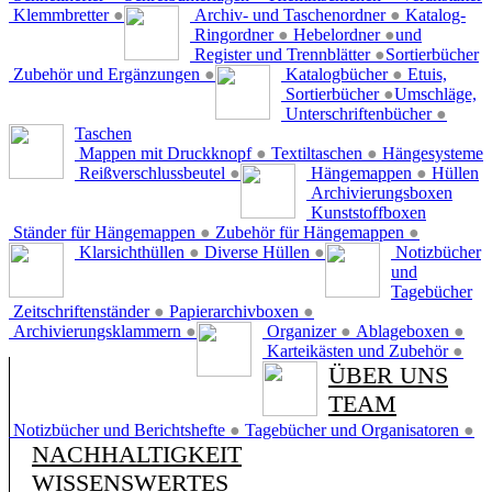
Klemmbretter
●
Archiv- und Taschenordner
●
Katalog-
Ringordner
●
Hebelordner
●
und
Register und Trennblätter
●
Sortierbücher
Zubehör und Ergänzungen
●
Katalogbücher
●
Etuis,
Sortierbücher
●
Umschläge,
Unterschriftenbücher
●
Taschen
Mappen mit Druckknopf
●
Textiltaschen
●
Hängesysteme
Reißverschlussbeutel
●
Hängemappen
●
Hüllen
Archivierungsboxen
Kunststoffboxen
Ständer für Hängemappen
●
Zubehör für Hängemappen
●
Klarsichthüllen
●
Diverse Hüllen
●
Notizbücher
und
Tagebücher
Zeitschriftenständer
●
Papierarchivboxen
●
Archivierungsklammern
●
Organizer
●
Ablageboxen
●
Karteikästen und Zubehör
●
ÜBER UNS
TEAM
Notizbücher und Berichtshefte
●
Tagebücher und Organisatoren
●
NACHHALTIGKEIT
WISSENSWERTES