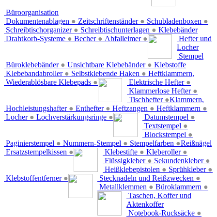
Büroorganisation
Dokumentenablagen
●
Zeitschriftenständer
●
Schubladenboxen
●
Schreibtischorganizer
●
Schreibtischunterlagen
●
Klebebänder
Drahtkorb-Systeme
●
Becher
●
Abfalleimer
●
Hefter und
Locher
Stempel
Büroklebebänder
●
Unsichtbare Klebebänder
●
Klebstoffe
Klebebandabroller
●
Selbstklebende Haken
●
Heftklammern,
Wiederablösbare Klebepads
●
Elektrische Hefter
●
Klammerlose Hefter
●
Tischhefter
●
Klammern,
Hochleistungshafter
●
Enthefter
●
Heftzangen
●
Heftklammern
●
Locher
●
Lochverstärkungsringe
●
Datumstempel
●
Textstempel
●
Blockstempel
●
Paginierstempel
●
Nummern-Stempel
●
Stempelfarben
●
Reißnägel
Ersatzstempelkissen
●
Klebestifte
●
Kleberoller
●
Flüssigkleber
●
Sekundenkleber
●
Heißklebepistolen
●
Sprühkleber
●
Klebstoffentferner
●
Stecknadeln und Reißzwecken
●
Metallklemmen
●
Büroklammern
●
Taschen, Koffer und
Aktenkoffer
Notebook-Rucksäcke
●