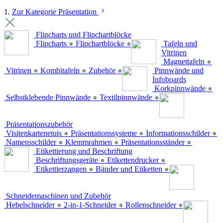
1.
Zur Kategorie Präsentation
Flipcharts und Flipchartblöcke
Flipcharts
●
Flipchartblöcke
●
Tafeln und
Vitrinen
Magnettafeln
●
Vitrinen
●
Kombitafeln
●
Zubehör
●
Pinnwände und
Infoboards
Korkpinnwände
●
Selbstklebende Pinnwände
●
Textilpinnwände
●
Präsentationszubehör
Visitenkartenetuis
●
Präsentationssysteme
●
Informationsschilder
●
Namensschilder
●
Klemmrahmen
●
Präsentationsständer
●
Etikettierung und Beschriftung
Beschriftungsgeräte
●
Etikettendrucker
●
Etikettierzangen
●
Bänder und Etiketten
●
Schneidemaschinen und Zubehör
Hebelschneider
●
2-in-1-Schneider
●
Rollenschneider
●