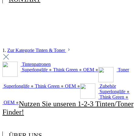
1.
Zur Kategorie Tinten & Toner
Tintenpatronen
Superlonglife
●
Think Green
●
OEM
●
Toner
Superlonglife
●
Think Green
●
OEM
●
Zubehör
Superlonglife
●
Think Green
●
OEM
●
Nutzen Sie unseren 1-2-3 Tinten/Toner
Finder!
ÜBER UNS