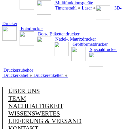
Multifunktionsgeräte
Tintenstrahl
●
Laser
●
3D-
Drucker
Fotodrucker
Bon-, Etikettendrucker
Nadel-, Matrixdrucker
Großformatdrucker
Spezialdrucker
Druckerzubehör
Druckerkabel
●
Druckeretiketten
●
ÜBER UNS
TEAM
NACHHALTIGKEIT
WISSENSWERTES
LIEFERUNG & VERSAND
KONTAKT