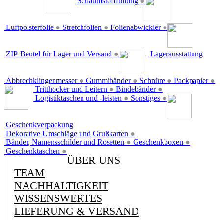
Schaumstofffüllung
●
Luftpolsterfolie
●
Stretchfolien
●
Folienabwickler
●
ZIP-Beutel für Lager und Versand
●
Lagerausstattung
Abbrechklingenmesser
●
Gummibänder
●
Schnüre
●
Packpapier
●
Tritthocker und Leitern
●
Bindebänder
●
Logistiktaschen und -leisten
●
Sonstiges
●
Geschenkverpackung
Dekorative Umschläge und Grußkarten
●
Bänder, Namensschilder und Rosetten
●
Geschenkboxen
●
Geschenktaschen
●
ÜBER UNS
TEAM
NACHHALTIGKEIT
WISSENSWERTES
LIEFERUNG & VERSAND