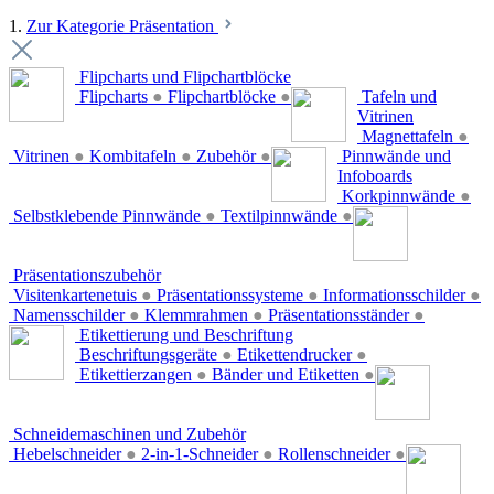
1.
Zur Kategorie Präsentation
Flipcharts und Flipchartblöcke
Flipcharts
●
Flipchartblöcke
●
Tafeln und
Vitrinen
Magnettafeln
●
Vitrinen
●
Kombitafeln
●
Zubehör
●
Pinnwände und
Infoboards
Korkpinnwände
●
Selbstklebende Pinnwände
●
Textilpinnwände
●
Präsentationszubehör
Visitenkartenetuis
●
Präsentationssysteme
●
Informationsschilder
●
Namensschilder
●
Klemmrahmen
●
Präsentationsständer
●
Etikettierung und Beschriftung
Beschriftungsgeräte
●
Etikettendrucker
●
Etikettierzangen
●
Bänder und Etiketten
●
Schneidemaschinen und Zubehör
Hebelschneider
●
2-in-1-Schneider
●
Rollenschneider
●