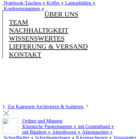
Notebook-Taschen
●
Koffer
●
Laptophüllen
●
Konferenzmappen
●
ÜBER UNS
TEAM
NACHHALTIGKEIT
WISSENSWERTES
LIEFERUNG & VERSAND
KONTAKT
1.
Zur Kategorie Archivieren & Sortieren
Ordner und Mappen
Klassische Papiermappen
●
mit Gummiband
●
mit Bändern
●
Aktenboxen
●
Aktentaschen
●
Schnellhefter
●
Schreibunterlagen
●
Klemmschienen
●
Veranstalter