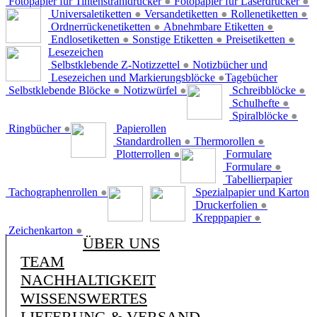
Fotopapier für Tintenstrahldrucker
●
Fotopapier für Laserdrucker
●
Universaletiketten
●
Versandetiketten
●
Rollenetiketten
●
Ordnerrückenetiketten
●
Abnehmbare Etiketten
●
Endlosetiketten
●
Sonstige Etiketten
●
Preisetiketten
●
Lesezeichen
Selbstklebende Z-Notizzettel
●
Notizbücher und
Lesezeichen und Markierungsblöcke
●
Tagebücher
Selbstklebende Blöcke
●
Notizwürfel
●
Schreibblöcke
●
Schulhefte
●
Spiralblöcke
●
Ringbücher
●
Papierollen
Standardrollen
●
Thermorollen
●
Plotterrollen
●
Formulare
Formulare
●
Tabellierpapier
Tachographenrollen
●
Spezialpapier und Karton
Druckerfolien
●
Krepppapier
●
Zeichenkarton
●
ÜBER UNS
TEAM
NACHHALTIGKEIT
WISSENSWERTES
LIEFERUNG & VERSAND