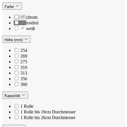
Farbe
chrom
rostfrei
weiß
Höhe (mm)
254
269
275
310
313
356
360
Kapazität
1 Rolle
1 Rolle bis 19cm Durchmesser
1 Rolle bis 26cm Durchmesser