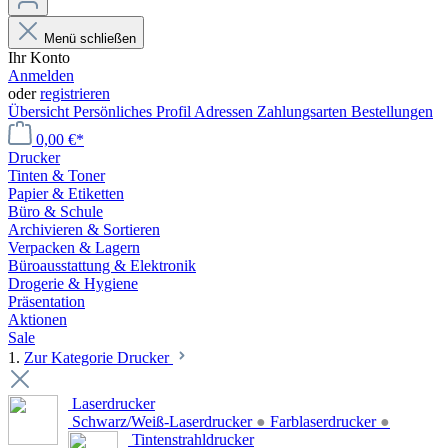
Menü schließen
Ihr Konto
Anmelden
oder
registrieren
Übersicht
Persönliches Profil
Adressen
Zahlungsarten
Bestellungen
0,00 €*
Drucker
Tinten & Toner
Papier & Etiketten
Büro & Schule
Archivieren & Sortieren
Verpacken & Lagern
Büroausstattung & Elektronik
Drogerie & Hygiene
Präsentation
Aktionen
Sale
1.
Zur Kategorie Drucker
Laserdrucker
Schwarz/Weiß-Laserdrucker
●
Farblaserdrucker
●
Tintenstrahldrucker