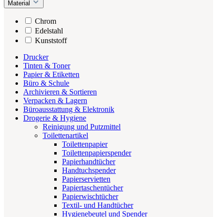
Material
Chrom
Edelstahl
Kunststoff
Drucker
Tinten & Toner
Papier & Etiketten
Büro & Schule
Archivieren & Sortieren
Verpacken & Lagern
Büroausstattung & Elektronik
Drogerie & Hygiene
Reinigung und Putzmittel
Toilettenartikel
Toilettenpapier
Toilettenpapierspender
Papierhandtücher
Handtuchspender
Papierservietten
Papiertaschentücher
Papierwischtücher
Textil- und Handtücher
Hygienebeutel und Spender