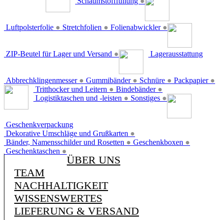
Schaumstofffüllung
●
Luftpolsterfolie
●
Stretchfolien
●
Folienabwickler
●
ZIP-Beutel für Lager und Versand
●
Lagerausstattung
Abbrechklingenmesser
●
Gummibänder
●
Schnüre
●
Packpapier
●
Tritthocker und Leitern
●
Bindebänder
●
Logistiktaschen und -leisten
●
Sonstiges
●
Geschenkverpackung
Dekorative Umschläge und Grußkarten
●
Bänder, Namensschilder und Rosetten
●
Geschenkboxen
●
Geschenktaschen
●
ÜBER UNS
TEAM
NACHHALTIGKEIT
WISSENSWERTES
LIEFERUNG & VERSAND