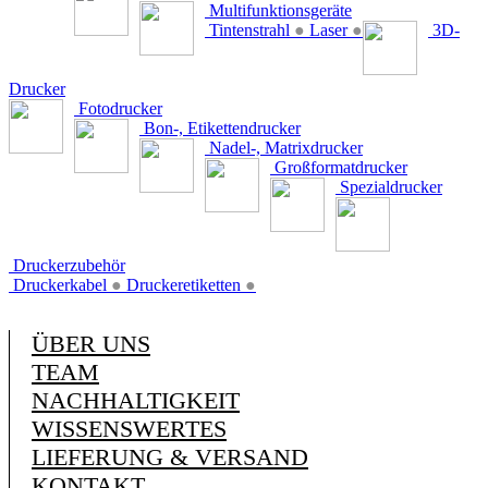
Multifunktionsgeräte
Tintenstrahl
●
Laser
●
3D-
Drucker
Fotodrucker
Bon-, Etikettendrucker
Nadel-, Matrixdrucker
Großformatdrucker
Spezialdrucker
Druckerzubehör
Druckerkabel
●
Druckeretiketten
●
ÜBER UNS
TEAM
NACHHALTIGKEIT
WISSENSWERTES
LIEFERUNG & VERSAND
KONTAKT