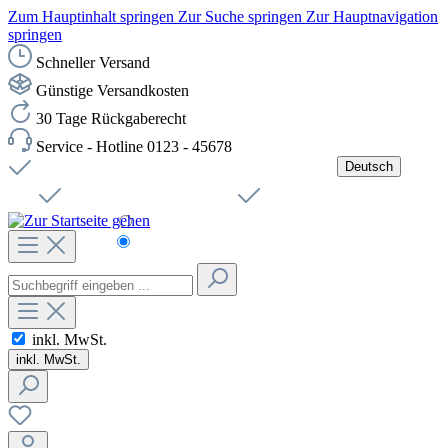
Zum Hauptinhalt springen
Zur Suche springen
Zur Hauptnavigation
springen
Schneller Versand
Günstige Versandkosten
30 Tage Rückgaberecht
Service - Hotline 0123 - 45678
Deutsch
Versandkostenfreie Lieferung ab 49,00€ Netto
Jobs
Sichere SSL-Verbindung
Schnelle Lieferung
Čeština
Helpdesk
Nachhaltigkeit
Deutsch
inkl. MwSt.
inkl. MwSt.