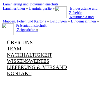
Laminierung und Dokumentenschutz
Laminierfolien
●
Laminiergeräte
●
Bindesysteme und
Zubehör
Multimedia und
Mappen, Folien und Kartons
●
Bindungen
●
Bindemaschinen
●
Präsentationstechnik
Zeigestöcke
●
ÜBER UNS
TEAM
NACHHALTIGKEIT
WISSENSWERTES
LIEFERUNG & VERSAND
KONTAKT