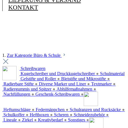
KONTAKT
1.
Zur Kategorie Büro & Schule
Schreibwaren
Kugelschreiber und Druckkugelschreiber
●
Schulmaterial
Gelstifte und Roller
●
Bleistifte und Mikrostifte
●
Radierbare Stifte
●
Diverse Marker und Liner
●
Textmarker
●
Radiergummis und Spitzer
●
Abhilfemaßnahmen
●
Nachfüllungen
●
Geschenk-Schreibwaren
●
Heftumschläge
●
Federmäppchen
●
Schulranzen und Rucksäcke
●
Schulkoffer
●
Heftboxen
●
Scheren
●
Schneidezubehör
●
Lineale
●
Zirkel
●
Kreativbedarf
●
Sonstiges
●