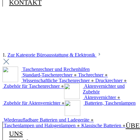
KONTAKT
1.
Zur Kategorie Büroausstattung & Elektronik
Taschenrechner und Rechenhilfen
Standard-Taschenrechner
●
Tischrechner
●
Wissenschaftliche Taschenrechner
●
Druckrechner
●
Zubehör für Taschenrechner
●
Aktenvernichter und
Zubehör
Aktenvernichter
●
Zubehör für Aktenvernichter
●
Batterien, Taschenlampen
Wiederaufladbare Batterien und Ladegeräte
●
ÜBE
Taschenlampen und Halogenlampen
●
Klassische Batterien
●
UNS