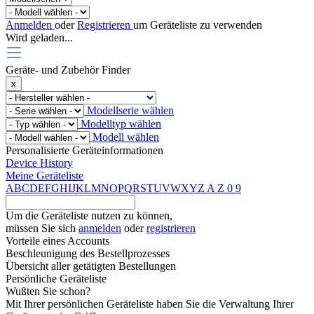
Anmelden
oder
Registrieren
um Geräteliste zu verwenden
Wird geladen...
Geräte- und Zubehör Finder
x
Modellserie wählen
Modelltyp wählen
Modell wählen
Personalisierte Geräteinformationen
Device History
Meine Geräteliste
A
B
C
D
E
F
G
H
I
J
K
L
M
N
O
P
Q
R
S
T
U
V
W
X
Y
Z
A
Z
0
9
Um die Geräteliste nutzen zu können,
müssen Sie sich
anmelden
oder
registrieren
Vorteile eines Accounts
Beschleunigung des Bestellprozesses
Übersicht aller getätigten Bestellungen
Persönliche Geräteliste
Wußten Sie schon?
Mit Ihrer persönlichen Geräteliste haben Sie die Verwaltung Ihrer