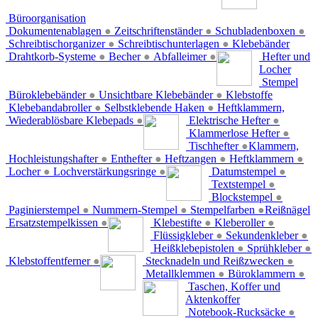
Büroorganisation
Dokumentenablagen
●
Zeitschriftenständer
●
Schubladenboxen
●
Schreibtischorganizer
●
Schreibtischunterlagen
●
Klebebänder
Drahtkorb-Systeme
●
Becher
●
Abfalleimer
●
Hefter und
Locher
Stempel
Büroklebebänder
●
Unsichtbare Klebebänder
●
Klebstoffe
Klebebandabroller
●
Selbstklebende Haken
●
Heftklammern,
Wiederablösbare Klebepads
●
Elektrische Hefter
●
Klammerlose Hefter
●
Tischhefter
●
Klammern,
Hochleistungshafter
●
Enthefter
●
Heftzangen
●
Heftklammern
●
Locher
●
Lochverstärkungsringe
●
Datumstempel
●
Textstempel
●
Blockstempel
●
Paginierstempel
●
Nummern-Stempel
●
Stempelfarben
●
Reißnägel
Ersatzstempelkissen
●
Klebestifte
●
Kleberoller
●
Flüssigkleber
●
Sekundenkleber
●
Heißklebepistolen
●
Sprühkleber
●
Klebstoffentferner
●
Stecknadeln und Reißzwecken
●
Metallklemmen
●
Büroklammern
●
Taschen, Koffer und
Aktenkoffer
Notebook-Rucksäcke
●