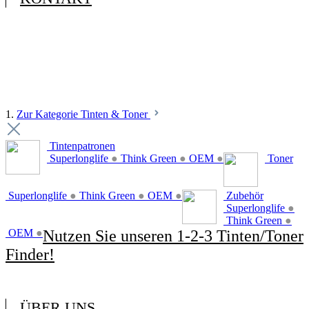
1.
Zur Kategorie Tinten & Toner
Tintenpatronen
Superlonglife
●
Think Green
●
OEM
●
Toner
Superlonglife
●
Think Green
●
OEM
●
Zubehör
Superlonglife
●
Think Green
●
OEM
●
Nutzen Sie unseren 1-2-3 Tinten/Toner
Finder!
ÜBER UNS