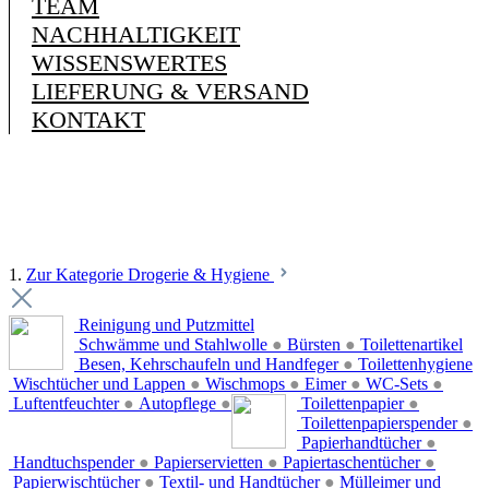
TEAM
NACHHALTIGKEIT
WISSENSWERTES
LIEFERUNG & VERSAND
KONTAKT
1.
Zur Kategorie Drogerie & Hygiene
Reinigung und Putzmittel
Schwämme und Stahlwolle
●
Bürsten
●
Toilettenartikel
Besen, Kehrschaufeln und Handfeger
●
Toilettenhygiene
Wischtücher und Lappen
●
Wischmops
●
Eimer
●
WC-Sets
●
Luftentfeuchter
●
Autopflege
●
Toilettenpapier
●
Toilettenpapierspender
●
Papierhandtücher
●
Handtuchspender
●
Papierservietten
●
Papiertaschentücher
●
Papierwischtücher
●
Textil- und Handtücher
●
Mülleimer und