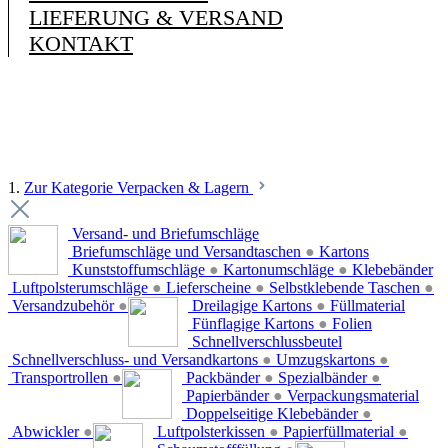
LIEFERUNG & VERSAND
KONTAKT
1.
Zur Kategorie Verpacken & Lagern
Versand- und Briefumschläge
Briefumschläge und Versandtaschen
●
Kartons
Kunststoffumschläge
●
Kartonumschläge
●
Klebebänder
Luftpolsterumschläge
●
Lieferscheine
●
Selbstklebende Taschen
●
Versandzubehör
●
Dreilagige Kartons
●
Füllmaterial
Fünflagige Kartons
●
Folien
Schnellverschlussbeutel
Schnellverschluss- und Versandkartons
●
Umzugskartons
●
Transportrollen
●
Packbänder
●
Spezialbänder
●
Papierbänder
●
Verpackungsmaterial
Doppelseitige Klebebänder
●
Abwickler
●
Luftpolsterkissen
●
Papierfüllmaterial
●