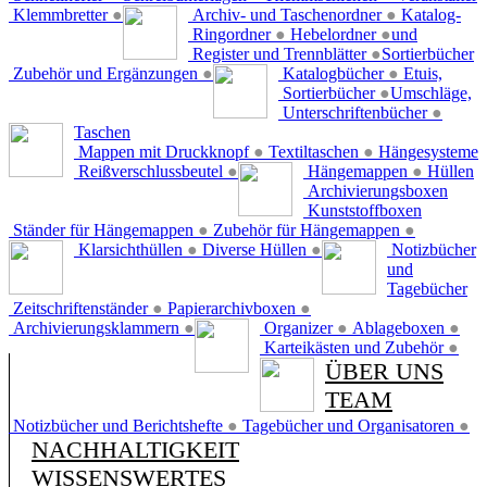
Klemmbretter
●
Archiv- und Taschenordner
●
Katalog-
Ringordner
●
Hebelordner
●
und
Register und Trennblätter
●
Sortierbücher
Zubehör und Ergänzungen
●
Katalogbücher
●
Etuis,
Sortierbücher
●
Umschläge,
Unterschriftenbücher
●
Taschen
Mappen mit Druckknopf
●
Textiltaschen
●
Hängesysteme
Reißverschlussbeutel
●
Hängemappen
●
Hüllen
Archivierungsboxen
Kunststoffboxen
Ständer für Hängemappen
●
Zubehör für Hängemappen
●
Klarsichthüllen
●
Diverse Hüllen
●
Notizbücher
und
Tagebücher
Zeitschriftenständer
●
Papierarchivboxen
●
Archivierungsklammern
●
Organizer
●
Ablageboxen
●
Karteikästen und Zubehör
●
ÜBER UNS
TEAM
Notizbücher und Berichtshefte
●
Tagebücher und Organisatoren
●
NACHHALTIGKEIT
WISSENSWERTES