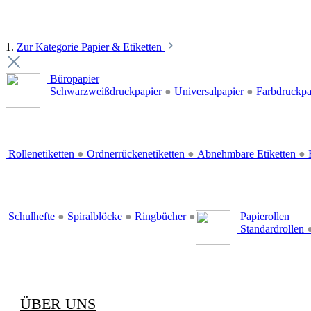
1.
Zur Kategorie Papier & Etiketten
Büropapier
Schwarzweißdruckpapier
●
Universalpapier
●
Farbdruckpa
Rollenetiketten
●
Ordnerrückenetiketten
●
Abnehmbare Etiketten
●
E
Schulhefte
●
Spiralblöcke
●
Ringbücher
●
Papierollen
Standardrollen
ÜBER UNS