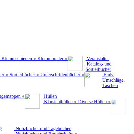
●
Klemmschienen
●
Klemmbretter
●
Veranstalter
Katalog- und
Sortierbücher
her
●
Sortierbücher
●
Unterschriftenbücher
●
Etuis,
Umschläge,
Taschen
ängemappen
●
Hüllen
Klarsichthüllen
●
Diverse Hüllen
●
Notizbücher und Tagebücher
Notizbücher und Berichtshefte
●