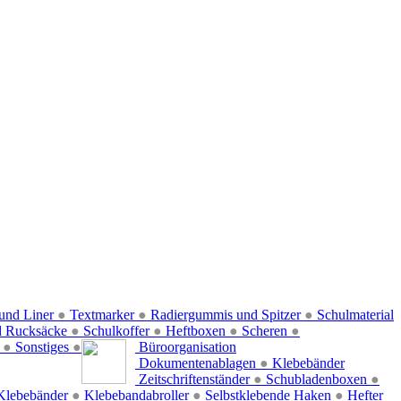
und Liner
●
Textmarker
●
Radiergummis und Spitzer
●
Schulmaterial
d Rucksäcke
●
Schulkoffer
●
Heftboxen
●
Scheren
●
f
●
Sonstiges
●
Büroorganisation
Dokumentenablagen
●
Klebebänder
Zeitschriftenständer
●
Schubladenboxen
●
Klebebänder
●
Klebebandabroller
●
Selbstklebende Haken
●
Hefter