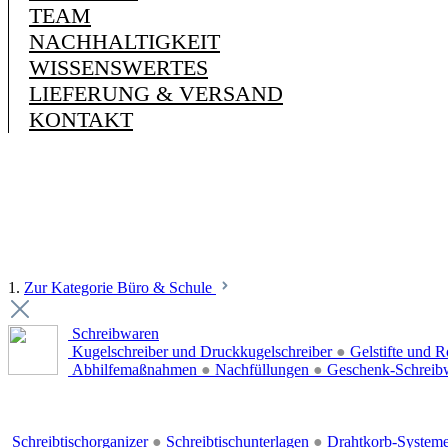
TEAM
NACHHALTIGKEIT
WISSENSWERTES
LIEFERUNG & VERSAND
KONTAKT
1.
Zur Kategorie Büro & Schule
Schreibwaren
Kugelschreiber und Druckkugelschreiber
●
Gelstifte und R
Abhilfemaßnahmen
●
Nachfüllungen
●
Geschenk-Schreib
Schreibtischorganizer
●
Schreibtischunterlagen
●
Drahtkorb-System