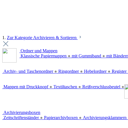
1.
Zur Kategorie Archivieren & Sortieren
Ordner und Mappen
Klassische Papiermappen
●
mit Gummiband
●
mit Bänder
Archiv- und Taschenordner
●
Ringordner
●
Hebelordner
●
Register 
Mappen mit Druckknopf
●
Textiltaschen
●
Reißverschlussbeutel
●
Archivierungsboxen
Zeitschriftenständer
●
Papierarchivboxen
●
Archivierungsklammern