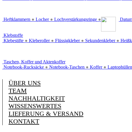
Heftklammern
●
Locher
●
Lochverstärkungsringe
●
Datum
Klebstoffe
Klebestifte
●
Kleberoller
●
Flüssigkleber
●
Sekundenkleber
●
Heißk
Taschen, Koffer und Aktenkoffer
Notebook-Rucksäcke
●
Notebook-Taschen
●
Koffer
●
Laptophülle
ÜBER UNS
TEAM
NACHHALTIGKEIT
WISSENSWERTES
LIEFERUNG & VERSAND
KONTAKT