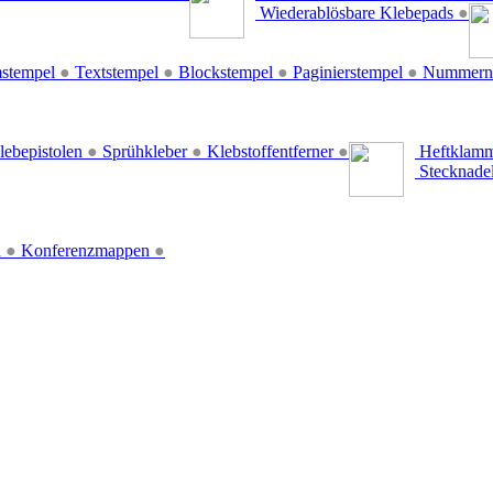
Wiederablösbare Klebepads
●
stempel
●
Textstempel
●
Blockstempel
●
Paginierstempel
●
Nummern
lebepistolen
●
Sprühkleber
●
Klebstoffentferner
●
Heftklamm
Stecknade
n
●
Konferenzmappen
●