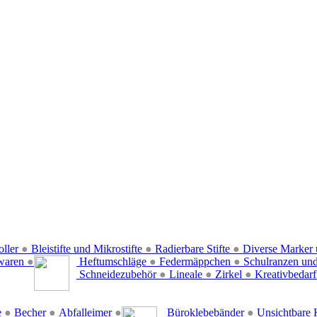
oller
●
Bleistifte und Mikrostifte
●
Radierbare Stifte
●
Diverse Marker 
waren
●
Heftumschläge
●
Federmäppchen
●
Schulranzen un
Schneidezubehör
●
Lineale
●
Zirkel
●
Kreativbedar
e
●
Becher
●
Abfalleimer
●
Büroklebebänder
●
Unsichtbare 