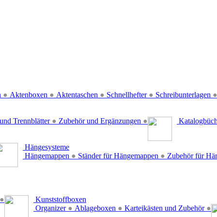
n
●
Aktenboxen
●
Aktentaschen
●
Schnellhefter
●
Schreibunterlagen
und Trennblätter
●
Zubehör und Ergänzungen
●
Katalogbüc
Hängesysteme
Hängemappen
●
Ständer für Hängemappen
●
Zubehör für H
●
Kunststoffboxen
Organizer
●
Ablageboxen
●
Karteikästen und Zubehör
●