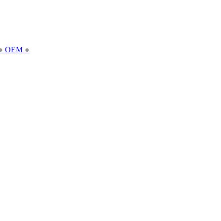
●
OEM
●