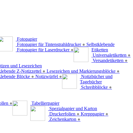
Fotopapier
Fotopapier für Tintenstrahldrucker
●
Selbstklebende
Fotopapier für Laserdrucker
●
Etiketten
Universaletiketten
●
Versandetiketten
●
tizen und Lesezeichen
klebende Z-Notizzettel
●
Lesezeichen und Markierungsblöcke
●
klebende Blöcke
●
Notizwürfel
●
Notizbücher und
Tagebücher
Schreibblöcke
●
ollen
●
Tabellierpapier
Spezialpapier und Karton
Druckerfolien
●
Krepppapier
●
Zeichenkarton
●