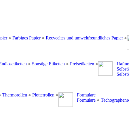
pier
●
Farbiges Papier
●
Recyceltes und umweltfreundliches Papier
●
ndlosetiketten
●
Sonstige Etiketten
●
Preisetiketten
●
Haftno
Selbst
Selbst
●
Thermorollen
●
Plotterrollen
●
Formulare
Formulare
●
Tachographenr