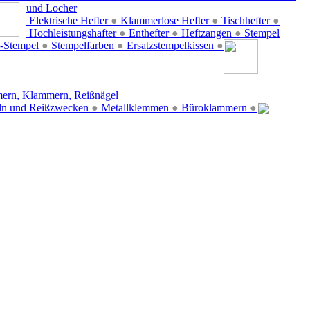
und Locher
Elektrische Hefter
●
Klammerlose Hefter
●
Tischhefter
●
Hochleistungshafter
●
Enthefter
●
Heftzangen
●
Stempel
-Stempel
●
Stempelfarben
●
Ersatzstempelkissen
●
ern, Klammern, Reißnägel
ln und Reißzwecken
●
Metallklemmen
●
Büroklammern
●