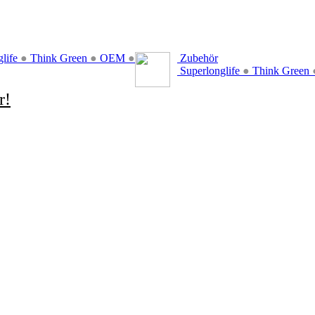
glife
●
Think Green
●
OEM
●
Zubehör
Superlonglife
●
Think Green
r!