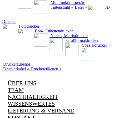
Multifunktionsgeräte
Tintenstrahl
●
Laser
●
3D-
Drucker
Fotodrucker
Bon-, Etikettendrucker
Nadel-, Matrixdrucker
Großformatdrucker
Spezialdrucker
Druckerzubehör
Druckerkabel
●
Druckeretiketten
●
ÜBER UNS
TEAM
NACHHALTIGKEIT
WISSENSWERTES
LIEFERUNG & VERSAND
KONTAKT