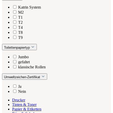
Katrin System
M2
T1
T2
T4
T8
T9
Toilettenpapiertyp
Jumbo
gefaltet
klassische Rollen
Umweltzeichen-Zertifikat
Ja
Nein
Drucker
Tinten & Toner
Papier & Etiketten