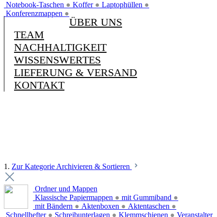
Notebook-Taschen
●
Koffer
●
Laptophüllen
●
Konferenzmappen
●
ÜBER UNS
TEAM
NACHHALTIGKEIT
WISSENSWERTES
LIEFERUNG & VERSAND
KONTAKT
1.
Zur Kategorie Archivieren & Sortieren
Ordner und Mappen
Klassische Papiermappen
●
mit Gummiband
●
mit Bändern
●
Aktenboxen
●
Aktentaschen
●
Schnellhefter
●
Schreibunterlagen
●
Klemmschienen
●
Veranstalter