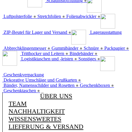
Schaumstofffüllung
●
Luftpolsterfolie
●
Stretchfolien
●
Folienabwickler
●
ZIP-Beutel für Lager und Versand
●
Lagerausstattung
Abbrechklingenmesser
●
Gummibänder
●
Schnüre
●
Packpapier
●
Tritthocker und Leitern
●
Bindebänder
●
Logistiktaschen und -leisten
●
Sonstiges
●
Geschenkverpackung
Dekorative Umschläge und Grußkarten
●
Bänder, Namensschilder und Rosetten
●
Geschenkboxen
●
Geschenktaschen
●
ÜBER UNS
TEAM
NACHHALTIGKEIT
WISSENSWERTES
LIEFERUNG & VERSAND