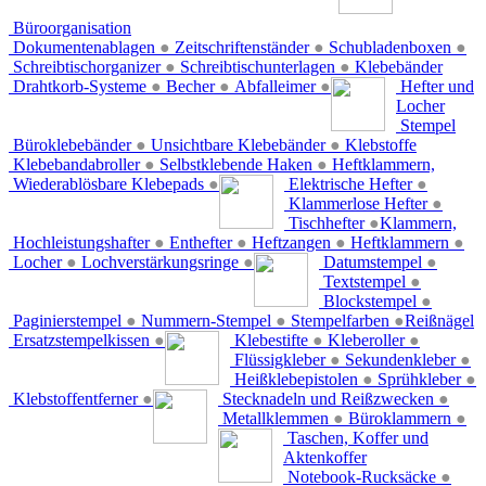
Büroorganisation
Dokumentenablagen
●
Zeitschriftenständer
●
Schubladenboxen
●
Schreibtischorganizer
●
Schreibtischunterlagen
●
Klebebänder
Drahtkorb-Systeme
●
Becher
●
Abfalleimer
●
Hefter und
Locher
Stempel
Büroklebebänder
●
Unsichtbare Klebebänder
●
Klebstoffe
Klebebandabroller
●
Selbstklebende Haken
●
Heftklammern,
Wiederablösbare Klebepads
●
Elektrische Hefter
●
Klammerlose Hefter
●
Tischhefter
●
Klammern,
Hochleistungshafter
●
Enthefter
●
Heftzangen
●
Heftklammern
●
Locher
●
Lochverstärkungsringe
●
Datumstempel
●
Textstempel
●
Blockstempel
●
Paginierstempel
●
Nummern-Stempel
●
Stempelfarben
●
Reißnägel
Ersatzstempelkissen
●
Klebestifte
●
Kleberoller
●
Flüssigkleber
●
Sekundenkleber
●
Heißklebepistolen
●
Sprühkleber
●
Klebstoffentferner
●
Stecknadeln und Reißzwecken
●
Metallklemmen
●
Büroklammern
●
Taschen, Koffer und
Aktenkoffer
Notebook-Rucksäcke
●