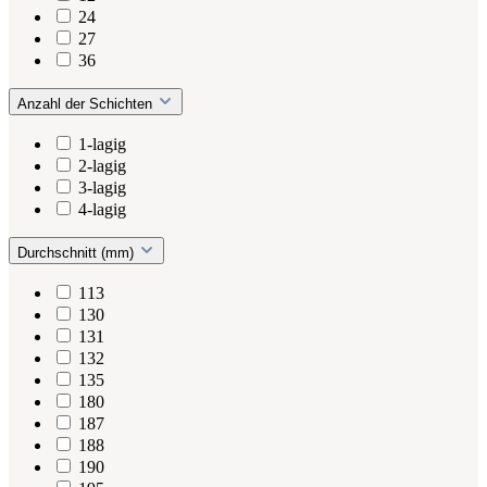
24
27
36
Anzahl der Schichten
1-lagig
2-lagig
3-lagig
4-lagig
Durchschnitt (mm)
113
130
131
132
135
180
187
188
190