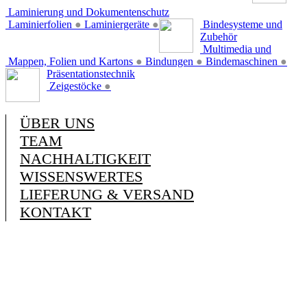
Laminierung und Dokumentenschutz
Laminierfolien
●
Laminiergeräte
●
Bindesysteme und
Zubehör
Multimedia und
Mappen, Folien und Kartons
●
Bindungen
●
Bindemaschinen
●
Präsentationstechnik
Zeigestöcke
●
ÜBER UNS
TEAM
NACHHALTIGKEIT
WISSENSWERTES
LIEFERUNG & VERSAND
KONTAKT