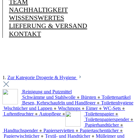
TEAM
NACHHALTIGKEIT
WISSENSWERTES
LIEFERUNG & VERSAND
KONTAKT
1.
Zur Kategorie Drogerie & Hygiene
Reinigung und Putzmittel
Schwämme und Stahlwolle
●
Bürsten
●
Toilettenartikel
Besen, Kehrschaufeln und Handfeger
●
Toilettenhygiene
Wischtücher und Lappen
●
Wischmops
●
Eimer
●
WC-Sets
●
Luftentfeuchter
●
Autopflege
●
Toilettenpapier
●
Toilettenpapierspender
●
Papierhandtücher
●
Handtuchspender
●
Papierservietten
●
Papiertaschentücher
●
Papierwischtücher
●
Textil- und Handtücher
●
Mülleimer und