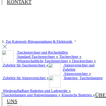
KONTAKT
1.
Zur Kategorie Büroausstattung & Elektronik
Taschenrechner und Rechenhilfen
Standard-Taschenrechner
●
Tischrechner
●
Wissenschaftliche Taschenrechner
●
Druckrechner
●
Zubehör für Taschenrechner
●
Aktenvernichter und
Zubehör
Aktenvernichter
●
Zubehör für Aktenvernichter
●
Batterien, Taschenlampen
Wiederaufladbare Batterien und Ladegeräte
●
ÜBE
Taschenlampen und Halogenlampen
●
Klassische Batterien
●
UNS