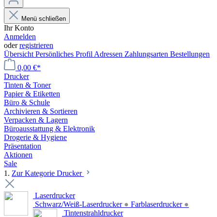
Menü schließen
Ihr Konto
Anmelden
oder
registrieren
Übersicht
Persönliches Profil
Adressen
Zahlungsarten
Bestellungen
0,00 €*
Drucker
Tinten & Toner
Papier & Etiketten
Büro & Schule
Archivieren & Sortieren
Verpacken & Lagern
Büroausstattung & Elektronik
Drogerie & Hygiene
Präsentation
Aktionen
Sale
1.
Zur Kategorie Drucker
Laserdrucker
Schwarz/Weiß-Laserdrucker
●
Farblaserdrucker
●
Tintenstrahldrucker