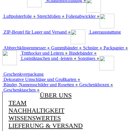
Schaumstofffüllung
●
Luftpolsterfolie
●
Stretchfolien
●
Folienabwickler
●
ZIP-Beutel für Lager und Versand
●
Lagerausstattung
Abbrechklingenmesser
●
Gummibänder
●
Schnüre
●
Packpapier
●
Tritthocker und Leitern
●
Bindebänder
●
Logistiktaschen und -leisten
●
Sonstiges
●
Geschenkverpackung
Dekorative Umschläge und Grußkarten
●
Bänder, Namensschilder und Rosetten
●
Geschenkboxen
●
Geschenktaschen
●
ÜBER UNS
TEAM
NACHHALTIGKEIT
WISSENSWERTES
LIEFERUNG & VERSAND