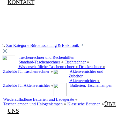
KONTAKT
1.
Zur Kategorie Büroausstattung & Elektronik
Taschenrechner und Rechenhilfen
Standard-Taschenrechner
●
Tischrechner
●
Wissenschaftliche Taschenrechner
●
Druckrechner
●
Zubehör für Taschenrechner
●
Aktenvernichter und
Zubehör
Aktenvernichter
●
Zubehör für Aktenvernichter
●
Batterien, Taschenlampen
Wiederaufladbare Batterien und Ladegeräte
●
ÜBE
Taschenlampen und Halogenlampen
●
Klassische Batterien
●
UNS