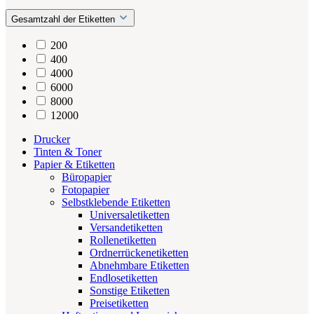
Gesamtzahl der Etiketten
200
400
4000
6000
8000
12000
Drucker
Tinten & Toner
Papier & Etiketten
Büropapier
Fotopapier
Selbstklebende Etiketten
Universaletiketten
Versandetiketten
Rollenetiketten
Ordnerrückenetiketten
Abnehmbare Etiketten
Endlosetiketten
Sonstige Etiketten
Preisetiketten