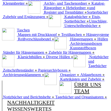
Klemmbretter
●
Archiv- und Taschenordner
●
Katalog-
Ringordner
●
Hebelordner
●
und
Register und Trennblätter
●
Sortierbücher
Zubehör und Ergänzungen
●
Katalogbücher
●
Etuis,
Sortierbücher
●
Umschläge,
Unterschriftenbücher
●
Taschen
Mappen mit Druckknopf
●
Textiltaschen
●
Hängesysteme
Reißverschlussbeutel
●
Hängemappen
●
Hüllen
Archivierungsboxen
Kunststoffboxen
Ständer für Hängemappen
●
Zubehör für Hängemappen
●
Klarsichthüllen
●
Diverse Hüllen
●
Notizbücher
und
Tagebücher
Zeitschriftenständer
●
Papierarchivboxen
●
Archivierungsklammern
●
Organizer
●
Ablageboxen
●
Karteikästen und Zubehör
●
ÜBER UNS
TEAM
Notizbücher und Berichtshefte
●
Tagebücher und Organisatoren
●
NACHHALTIGKEIT
WISSENSWERTES