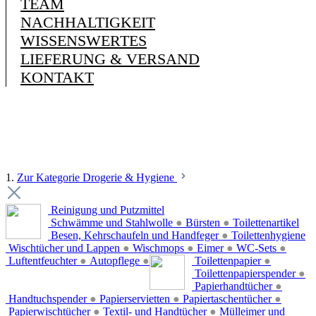
TEAM
NACHHALTIGKEIT
WISSENSWERTES
LIEFERUNG & VERSAND
KONTAKT
1.
Zur Kategorie Drogerie & Hygiene
Reinigung und Putzmittel
Schwämme und Stahlwolle
●
Bürsten
●
Toilettenartikel
Besen, Kehrschaufeln und Handfeger
●
Toilettenhygiene
Wischtücher und Lappen
●
Wischmops
●
Eimer
●
WC-Sets
●
Luftentfeuchter
●
Autopflege
●
Toilettenpapier
●
Toilettenpapierspender
●
Papierhandtücher
●
Handtuchspender
●
Papierservietten
●
Papiertaschentücher
●
Papierwischtücher
●
Textil- und Handtücher
●
Mülleimer und