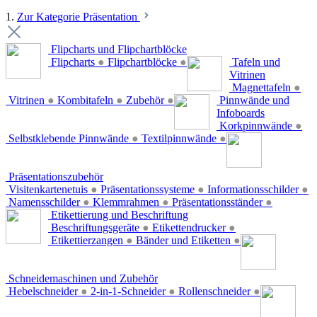
1.
Zur Kategorie Präsentation
Flipcharts und Flipchartblöcke
Flipcharts
●
Flipchartblöcke
●
Tafeln und
Vitrinen
Magnettafeln
●
Vitrinen
●
Kombitafeln
●
Zubehör
●
Pinnwände und
Infoboards
Korkpinnwände
●
Selbstklebende Pinnwände
●
Textilpinnwände
●
Präsentationszubehör
Visitenkartenetuis
●
Präsentationssysteme
●
Informationsschilder
●
Namensschilder
●
Klemmrahmen
●
Präsentationsständer
●
Etikettierung und Beschriftung
Beschriftungsgeräte
●
Etikettendrucker
●
Etikettierzangen
●
Bänder und Etiketten
●
Schneidemaschinen und Zubehör
Hebelschneider
●
2-in-1-Schneider
●
Rollenschneider
●