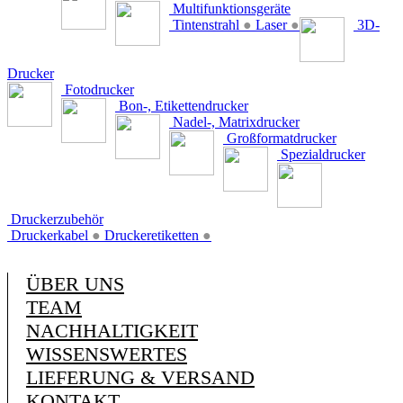
Multifunktionsgeräte
Tintenstrahl
●
Laser
●
3D-
Drucker
Fotodrucker
Bon-, Etikettendrucker
Nadel-, Matrixdrucker
Großformatdrucker
Spezialdrucker
Druckerzubehör
Druckerkabel
●
Druckeretiketten
●
ÜBER UNS
TEAM
NACHHALTIGKEIT
WISSENSWERTES
LIEFERUNG & VERSAND
KONTAKT