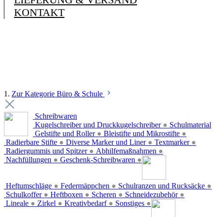
KONTAKT
1.
Zur Kategorie Büro & Schule
Schreibwaren
Kugelschreiber und Druckkugelschreiber
●
Schulmaterial
Gelstifte und Roller
●
Bleistifte und Mikrostifte
●
Radierbare Stifte
●
Diverse Marker und Liner
●
Textmarker
●
Radiergummis und Spitzer
●
Abhilfemaßnahmen
●
Nachfüllungen
●
Geschenk-Schreibwaren
●
Heftumschläge
●
Federmäppchen
●
Schulranzen und Rucksäcke
●
Schulkoffer
●
Heftboxen
●
Scheren
●
Schneidezubehör
●
Lineale
●
Zirkel
●
Kreativbedarf
●
Sonstiges
●