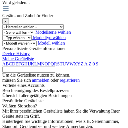
Wird geladen...
Geräte- und Zubehör Finder
x
Modellserie wählen
Modelltyp wählen
Modell wählen
Personalisierte Geräteinformationen
Device History
Meine Geräteliste
A
B
C
D
E
F
G
H
I
J
K
L
M
N
O
P
Q
R
S
T
U
V
W
X
Y
Z
A
Z
0
9
Um die Geräteliste nutzen zu können,
müssen Sie sich
anmelden
oder
registrieren
Vorteile eines Accounts
Beschleunigung des Bestellprozesses
Übersicht aller getätigten Bestellungen
Persönliche Geräteliste
Wußten Sie schon?
Mit Ihrer persönlichen Geräteliste haben Sie die Verwaltung Ihrer
Geräte stets im Griff.
Hinterlegen Sie wichtige Informationen, wie z.B. Seriennummer,
Standort, Gerätenutzer und weitere Anmerkungen.