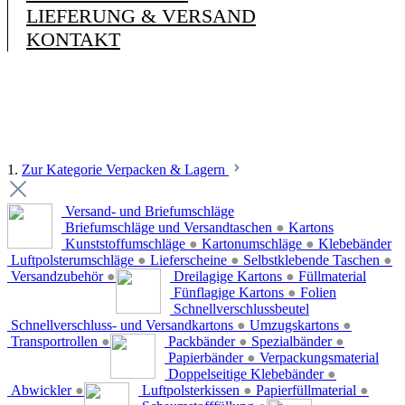
LIEFERUNG & VERSAND
KONTAKT
1.
Zur Kategorie Verpacken & Lagern
Versand- und Briefumschläge
Briefumschläge und Versandtaschen
●
Kartons
Kunststoffumschläge
●
Kartonumschläge
●
Klebebänder
Luftpolsterumschläge
●
Lieferscheine
●
Selbstklebende Taschen
●
Versandzubehör
●
Dreilagige Kartons
●
Füllmaterial
Fünflagige Kartons
●
Folien
Schnellverschlussbeutel
Schnellverschluss- und Versandkartons
●
Umzugskartons
●
Transportrollen
●
Packbänder
●
Spezialbänder
●
Papierbänder
●
Verpackungsmaterial
Doppelseitige Klebebänder
●
Abwickler
●
Luftpolsterkissen
●
Papierfüllmaterial
●