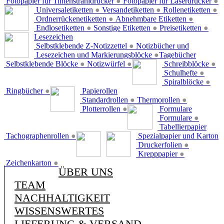
Fotopapier für Tintenstrahldrucker
●
Fotopapier für Laserdrucker
●
Universaletiketten
●
Versandetiketten
●
Rollenetiketten
●
Ordnerrückenetiketten
●
Abnehmbare Etiketten
●
Endlosetiketten
●
Sonstige Etiketten
●
Preisetiketten
●
Lesezeichen
Selbstklebende Z-Notizzettel
●
Notizbücher und
Lesezeichen und Markierungsblöcke
●
Tagebücher
Selbstklebende Blöcke
●
Notizwürfel
●
Schreibblöcke
●
Schulhefte
●
Spiralblöcke
●
Ringbücher
●
Papierollen
Standardrollen
●
Thermorollen
●
Plotterrollen
●
Formulare
Formulare
●
Tabellierpapier
Tachographenrollen
●
Spezialpapier und Karton
Druckerfolien
●
Krepppapier
●
Zeichenkarton
●
ÜBER UNS
TEAM
NACHHALTIGKEIT
WISSENSWERTES
LIEFERUNG & VERSAND