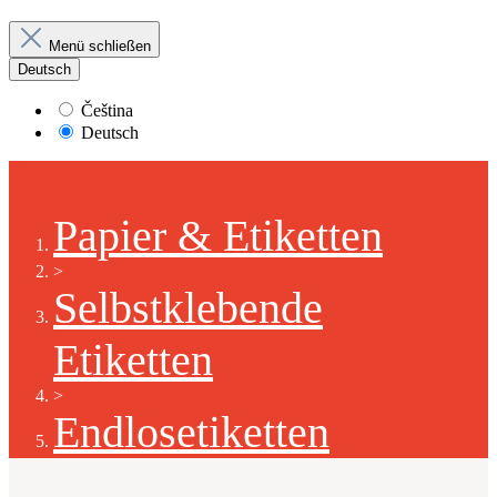
Menü schließen
Deutsch
Čeština
Deutsch
Papier & Etiketten
>
Selbstklebende
Etiketten
>
Endlosetiketten