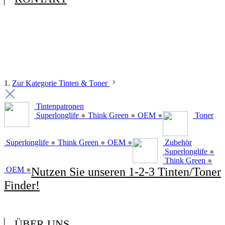
1.
Zur Kategorie Tinten & Toner
Tintenpatronen
Superlonglife
●
Think Green
●
OEM
●
Toner
Superlonglife
●
Think Green
●
OEM
●
Zubehör
Superlonglife
●
Think Green
●
OEM
●
Nutzen Sie unseren 1-2-3 Tinten/Toner
Finder!
ÜBER UNS