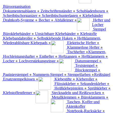
Büroorganisation
Dokumentenablagen
●
Zeitschriftenständer
●
Schubladenboxen
●
Schreibtischorganizer
●
Schreibtischunterlagen
●
Klebebänder
Drahtkorb-Systeme
●
Becher
●
Abfalleimer
●
Hefter und
Locher
Stempel
Büroklebebänder
●
Unsichtbare Klebebänder
●
Klebstoffe
Klebebandabroller
●
Selbstklebende Haken
●
Heftklammern,
Wiederablösbare Klebepads
●
Elektrische Hefter
●
Klammerlose Hefter
●
Tischhefter
●
Klammern,
Hochleistungshafter
●
Enthefter
●
Heftzangen
●
Heftklammern
●
Locher
●
Lochverstärkungsringe
●
Datumstempel
●
Textstempel
●
Blockstempel
●
Paginierstempel
●
Nummern-Stempel
●
Stempelfarben
●
Reißnägel
Ersatzstempelkissen
●
Klebestifte
●
Kleberoller
●
Flüssigkleber
●
Sekundenkleber
●
Heißklebepistolen
●
Sprühkleber
●
Klebstoffentferner
●
Stecknadeln und Reißzwecken
●
Metallklemmen
●
Büroklammern
●
Taschen, Koffer und
Aktenkoffer
Notebook-Rucksäcke
●