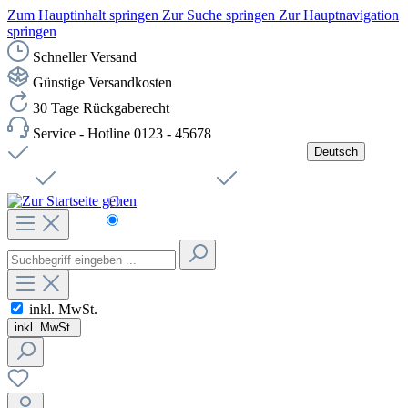
Zum Hauptinhalt springen
Zur Suche springen
Zur Hauptnavigation
springen
Schneller Versand
Günstige Versandkosten
30 Tage Rückgaberecht
Service - Hotline 0123 - 45678
Deutsch
Versandkostenfreie Lieferung ab 49,00€ Netto
Jobs
Sichere SSL-Verbindung
Schnelle Lieferung
Čeština
Helpdesk
Nachhaltigkeit
Deutsch
inkl. MwSt.
inkl. MwSt.