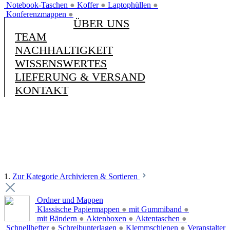
Notebook-Taschen
●
Koffer
●
Laptophüllen
●
Konferenzmappen
●
ÜBER UNS
TEAM
NACHHALTIGKEIT
WISSENSWERTES
LIEFERUNG & VERSAND
KONTAKT
1.
Zur Kategorie Archivieren & Sortieren
Ordner und Mappen
Klassische Papiermappen
●
mit Gummiband
●
mit Bändern
●
Aktenboxen
●
Aktentaschen
●
Schnellhefter
●
Schreibunterlagen
●
Klemmschienen
●
Veranstalter