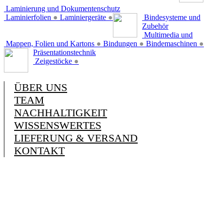
Laminierung und Dokumentenschutz
Laminierfolien
●
Laminiergeräte
●
Bindesysteme und
Zubehör
Multimedia und
Mappen, Folien und Kartons
●
Bindungen
●
Bindemaschinen
●
Präsentationstechnik
Zeigestöcke
●
ÜBER UNS
TEAM
NACHHALTIGKEIT
WISSENSWERTES
LIEFERUNG & VERSAND
KONTAKT