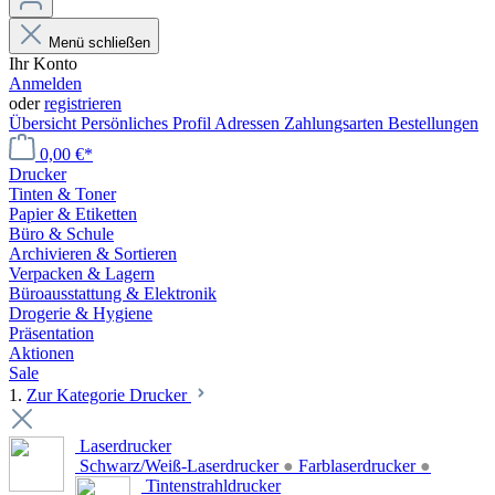
Menü schließen
Ihr Konto
Anmelden
oder
registrieren
Übersicht
Persönliches Profil
Adressen
Zahlungsarten
Bestellungen
0,00 €*
Drucker
Tinten & Toner
Papier & Etiketten
Büro & Schule
Archivieren & Sortieren
Verpacken & Lagern
Büroausstattung & Elektronik
Drogerie & Hygiene
Präsentation
Aktionen
Sale
1.
Zur Kategorie Drucker
Laserdrucker
Schwarz/Weiß-Laserdrucker
●
Farblaserdrucker
●
Tintenstrahldrucker