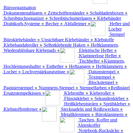
Büroorganisation
Dokumentenablagen
●
Zeitschriftenständer
●
Schubladenboxen
●
Schreibtischorganizer
●
Schreibtischunterlagen
●
Klebebänder
Drahtkorb-Systeme
●
Becher
●
Abfalleimer
●
Hefter und
Locher
Stempel
Büroklebebänder
●
Unsichtbare Klebebänder
●
Klebstoffe
Klebebandabroller
●
Selbstklebende Haken
●
Heftklammern,
Wiederablösbare Klebepads
●
Elektrische Hefter
●
Klammerlose Hefter
●
Tischhefter
●
Klammern,
Hochleistungshafter
●
Enthefter
●
Heftzangen
●
Heftklammern
●
Locher
●
Lochverstärkungsringe
●
Datumstempel
●
Textstempel
●
Blockstempel
●
Paginierstempel
●
Nummern-Stempel
●
Stempelfarben
●
Reißnägel
Ersatzstempelkissen
●
Klebestifte
●
Kleberoller
●
Flüssigkleber
●
Sekundenkleber
●
Heißklebepistolen
●
Sprühkleber
●
Klebstoffentferner
●
Stecknadeln und Reißzwecken
●
Metallklemmen
●
Büroklammern
●
Taschen, Koffer und
Aktenkoffer
Notebook-Rucksäcke
●