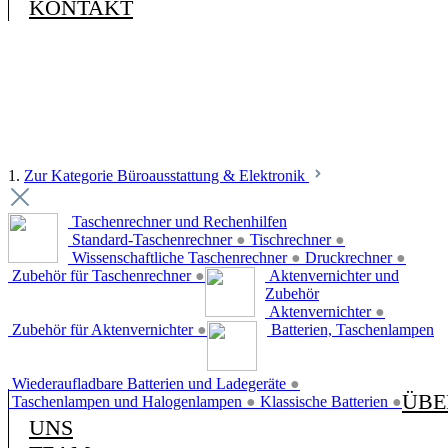
KONTAKT
1.
Zur Kategorie Büroausstattung & Elektronik
Taschenrechner und Rechenhilfen
Standard-Taschenrechner
●
Tischrechner
●
Wissenschaftliche Taschenrechner
●
Druckrechner
●
Zubehör für Taschenrechner
●
Aktenvernichter und
Zubehör
Aktenvernichter
●
Zubehör für Aktenvernichter
●
Batterien, Taschenlampen
Wiederaufladbare Batterien und Ladegeräte
●
ÜBE
Taschenlampen und Halogenlampen
●
Klassische Batterien
●
UNS