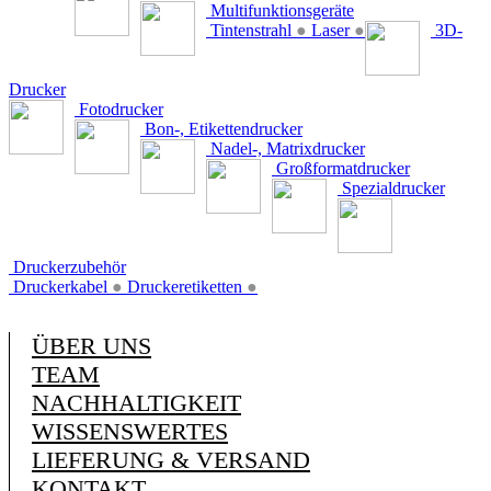
Multifunktionsgeräte
Tintenstrahl
●
Laser
●
3D-
Drucker
Fotodrucker
Bon-, Etikettendrucker
Nadel-, Matrixdrucker
Großformatdrucker
Spezialdrucker
Druckerzubehör
Druckerkabel
●
Druckeretiketten
●
ÜBER UNS
TEAM
NACHHALTIGKEIT
WISSENSWERTES
LIEFERUNG & VERSAND
KONTAKT