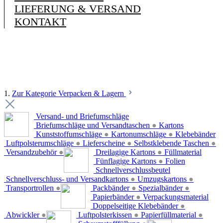
LIEFERUNG & VERSAND
KONTAKT
1.
Zur Kategorie Verpacken & Lagern
Versand- und Briefumschläge
Briefumschläge und Versandtaschen
●
Kartons
Kunststoffumschläge
●
Kartonumschläge
●
Klebebänder
Luftpolsterumschläge
●
Lieferscheine
●
Selbstklebende Taschen
●
Versandzubehör
●
Dreilagige Kartons
●
Füllmaterial
Fünflagige Kartons
●
Folien
Schnellverschlussbeutel
Schnellverschluss- und Versandkartons
●
Umzugskartons
●
Transportrollen
●
Packbänder
●
Spezialbänder
●
Papierbänder
●
Verpackungsmaterial
Doppelseitige Klebebänder
●
Abwickler
●
Luftpolsterkissen
●
Papierfüllmaterial
●