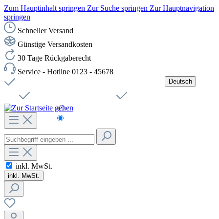
Zum Hauptinhalt springen
Zur Suche springen
Zur Hauptnavigation
springen
Schneller Versand
Günstige Versandkosten
30 Tage Rückgaberecht
Service - Hotline 0123 - 45678
Deutsch
Versandkostenfreie Lieferung ab 49,00€ Netto
Jobs
Sichere SSL-Verbindung
Schnelle Lieferung
Čeština
Helpdesk
Nachhaltigkeit
Deutsch
inkl. MwSt.
inkl. MwSt.