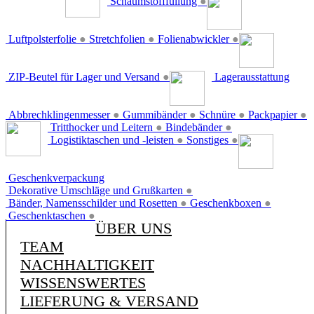
Schaumstofffüllung
●
Luftpolsterfolie
●
Stretchfolien
●
Folienabwickler
●
ZIP-Beutel für Lager und Versand
●
Lagerausstattung
Abbrechklingenmesser
●
Gummibänder
●
Schnüre
●
Packpapier
●
Tritthocker und Leitern
●
Bindebänder
●
Logistiktaschen und -leisten
●
Sonstiges
●
Geschenkverpackung
Dekorative Umschläge und Grußkarten
●
Bänder, Namensschilder und Rosetten
●
Geschenkboxen
●
Geschenktaschen
●
ÜBER UNS
TEAM
NACHHALTIGKEIT
WISSENSWERTES
LIEFERUNG & VERSAND