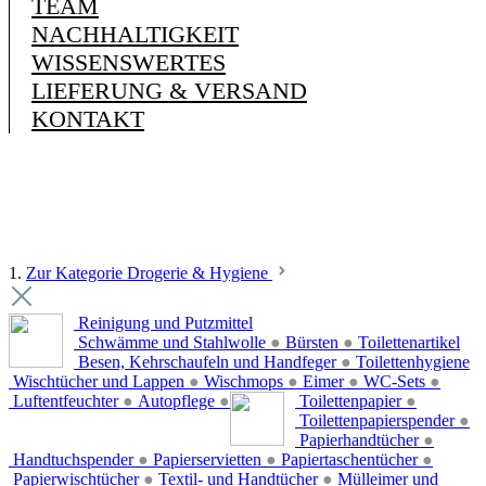
TEAM
NACHHALTIGKEIT
WISSENSWERTES
LIEFERUNG & VERSAND
KONTAKT
1.
Zur Kategorie Drogerie & Hygiene
Reinigung und Putzmittel
Schwämme und Stahlwolle
●
Bürsten
●
Toilettenartikel
Besen, Kehrschaufeln und Handfeger
●
Toilettenhygiene
Wischtücher und Lappen
●
Wischmops
●
Eimer
●
WC-Sets
●
Luftentfeuchter
●
Autopflege
●
Toilettenpapier
●
Toilettenpapierspender
●
Papierhandtücher
●
Handtuchspender
●
Papierservietten
●
Papiertaschentücher
●
Papierwischtücher
●
Textil- und Handtücher
●
Mülleimer und