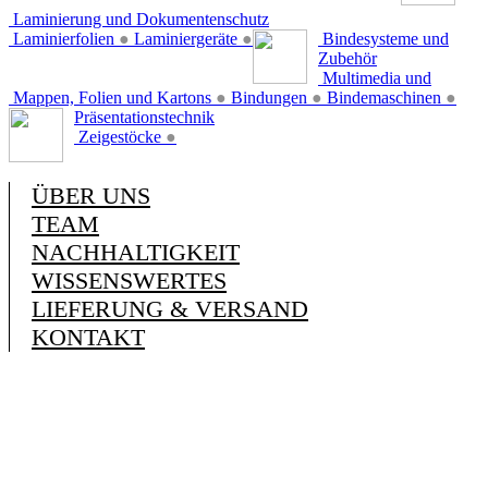
Laminierung und Dokumentenschutz
Laminierfolien
●
Laminiergeräte
●
Bindesysteme und
Zubehör
Multimedia und
Mappen, Folien und Kartons
●
Bindungen
●
Bindemaschinen
●
Präsentationstechnik
Zeigestöcke
●
ÜBER UNS
TEAM
NACHHALTIGKEIT
WISSENSWERTES
LIEFERUNG & VERSAND
KONTAKT