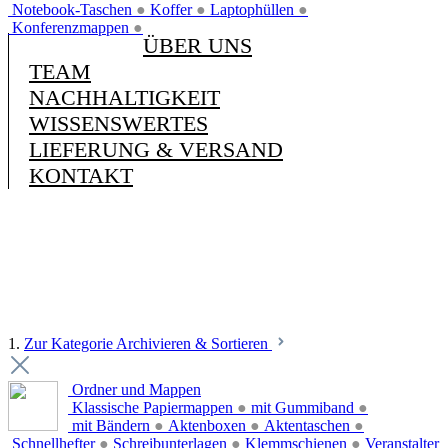
Notebook-Taschen
●
Koffer
●
Laptophüllen
●
Konferenzmappen
●
ÜBER UNS
TEAM
NACHHALTIGKEIT
WISSENSWERTES
LIEFERUNG & VERSAND
KONTAKT
1.
Zur Kategorie Archivieren & Sortieren
Ordner und Mappen
Klassische Papiermappen
●
mit Gummiband
●
mit Bändern
●
Aktenboxen
●
Aktentaschen
●
Schnellhefter
●
Schreibunterlagen
●
Klemmschienen
●
Veranstalter