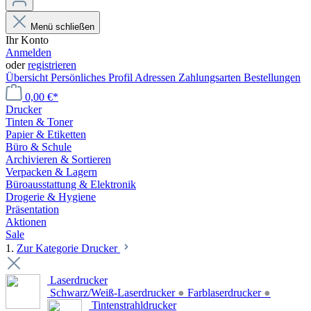
Menü schließen
Ihr Konto
Anmelden
oder
registrieren
Übersicht
Persönliches Profil
Adressen
Zahlungsarten
Bestellungen
0,00 €*
Drucker
Tinten & Toner
Papier & Etiketten
Büro & Schule
Archivieren & Sortieren
Verpacken & Lagern
Büroausstattung & Elektronik
Drogerie & Hygiene
Präsentation
Aktionen
Sale
1.
Zur Kategorie Drucker
Laserdrucker
Schwarz/Weiß-Laserdrucker
●
Farblaserdrucker
●
Tintenstrahldrucker