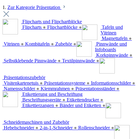
1.
Zur Kategorie Präsentation
Flipcharts und Flipchartblöcke
Flipcharts
●
Flipchartblöcke
●
Tafeln und
Vitrinen
Magnettafeln
●
Vitrinen
●
Kombitafeln
●
Zubehör
●
Pinnwände und
Infoboards
Korkpinnwände
●
Selbstklebende Pinnwände
●
Textilpinnwände
●
Präsentationszubehör
Visitenkartenetuis
●
Präsentationssysteme
●
Informationsschilder
●
Namensschilder
●
Klemmrahmen
●
Präsentationsständer
●
Etikettierung und Beschriftung
Beschriftungsgeräte
●
Etikettendrucker
●
Etikettierzangen
●
Bänder und Etiketten
●
Schneidemaschinen und Zubehör
Hebelschneider
●
2-in-1-Schneider
●
Rollenschneider
●