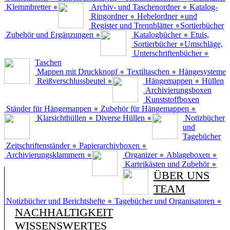
Klemmbretter
●
Archiv- und Taschenordner
●
Katalog-
Ringordner
●
Hebelordner
●
und
Register und Trennblätter
●
Sortierbücher
Zubehör und Ergänzungen
●
Katalogbücher
●
Etuis,
Sortierbücher
●
Umschläge,
Unterschriftenbücher
●
Taschen
Mappen mit Druckknopf
●
Textiltaschen
●
Hängesysteme
Reißverschlussbeutel
●
Hängemappen
●
Hüllen
Archivierungsboxen
Kunststoffboxen
Ständer für Hängemappen
●
Zubehör für Hängemappen
●
Klarsichthüllen
●
Diverse Hüllen
●
Notizbücher
und
Tagebücher
Zeitschriftenständer
●
Papierarchivboxen
●
Archivierungsklammern
●
Organizer
●
Ablageboxen
●
Karteikästen und Zubehör
●
ÜBER UNS
TEAM
Notizbücher und Berichtshefte
●
Tagebücher und Organisatoren
●
NACHHALTIGKEIT
WISSENSWERTES