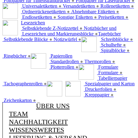
Fotopapier für Tintenstrahldrucker
●
Fotopapier für Laserdrucker
●
Universaletiketten
●
Versandetiketten
●
Rollenetiketten
●
Ordnerrückenetiketten
●
Abnehmbare Etiketten
●
Endlosetiketten
●
Sonstige Etiketten
●
Preisetiketten
●
Lesezeichen
Selbstklebende Z-Notizzettel
●
Notizbücher und
Lesezeichen und Markierungsblöcke
●
Tagebücher
Selbstklebende Blöcke
●
Notizwürfel
●
Schreibblöcke
●
Schulhefte
●
Spiralblöcke
●
Ringbücher
●
Papierollen
Standardrollen
●
Thermorollen
●
Plotterrollen
●
Formulare
Formulare
●
Tabellierpapier
Tachographenrollen
●
Spezialpapier und Karton
Druckerfolien
●
Krepppapier
●
Zeichenkarton
●
ÜBER UNS
TEAM
NACHHALTIGKEIT
WISSENSWERTES
LIEFERUNG & VERSAND