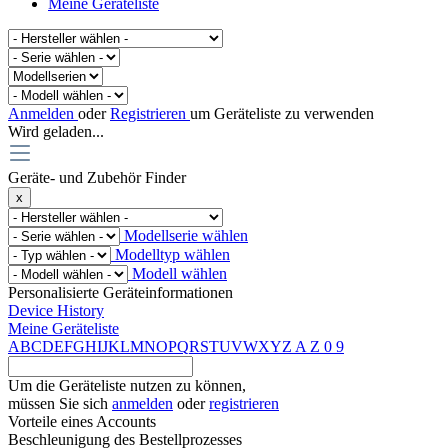
Meine Geräteliste
Anmelden
oder
Registrieren
um Geräteliste zu verwenden
Wird geladen...
Geräte- und Zubehör Finder
x
Modellserie wählen
Modelltyp wählen
Modell wählen
Personalisierte Geräteinformationen
Device History
Meine Geräteliste
A
B
C
D
E
F
G
H
I
J
K
L
M
N
O
P
Q
R
S
T
U
V
W
X
Y
Z
A
Z
0
9
Um die Geräteliste nutzen zu können,
müssen Sie sich
anmelden
oder
registrieren
Vorteile eines Accounts
Beschleunigung des Bestellprozesses