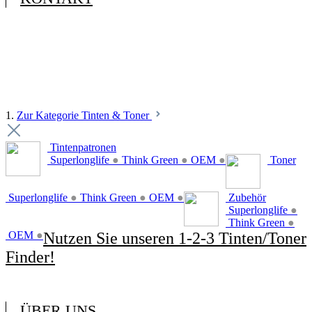
1.
Zur Kategorie Tinten & Toner
Tintenpatronen
Superlonglife
●
Think Green
●
OEM
●
Toner
Superlonglife
●
Think Green
●
OEM
●
Zubehör
Superlonglife
●
Think Green
●
OEM
●
Nutzen Sie unseren 1-2-3 Tinten/Toner
Finder!
ÜBER UNS