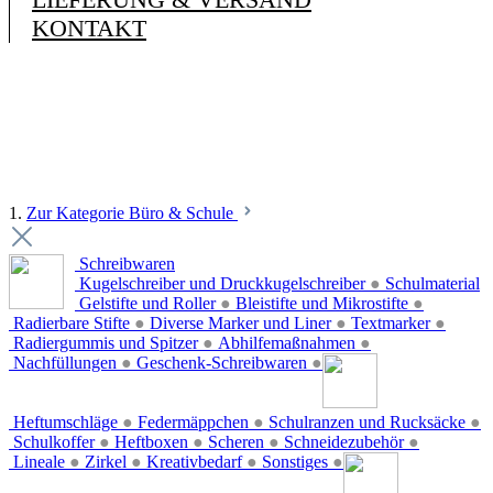
KONTAKT
1.
Zur Kategorie Büro & Schule
Schreibwaren
Kugelschreiber und Druckkugelschreiber
●
Schulmaterial
Gelstifte und Roller
●
Bleistifte und Mikrostifte
●
Radierbare Stifte
●
Diverse Marker und Liner
●
Textmarker
●
Radiergummis und Spitzer
●
Abhilfemaßnahmen
●
Nachfüllungen
●
Geschenk-Schreibwaren
●
Heftumschläge
●
Federmäppchen
●
Schulranzen und Rucksäcke
●
Schulkoffer
●
Heftboxen
●
Scheren
●
Schneidezubehör
●
Lineale
●
Zirkel
●
Kreativbedarf
●
Sonstiges
●