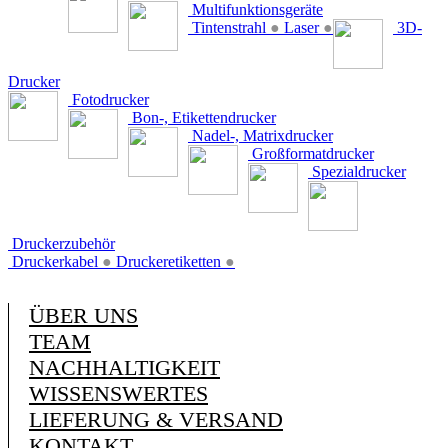
Multifunktionsgeräte
Tintenstrahl
●
Laser
●
3D-
Drucker
Fotodrucker
Bon-, Etikettendrucker
Nadel-, Matrixdrucker
Großformatdrucker
Spezialdrucker
Druckerzubehör
Druckerkabel
●
Druckeretiketten
●
ÜBER UNS
TEAM
NACHHALTIGKEIT
WISSENSWERTES
LIEFERUNG & VERSAND
KONTAKT