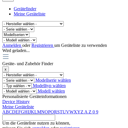
Gerätefinder
Meine Geräteliste
Anmelden
oder
Registrieren
um Geräteliste zu verwenden
Wird geladen...
Geräte- und Zubehör Finder
x
Modellserie wählen
Modelltyp wählen
Modell wählen
Personalisierte Geräteinformationen
Device History
Meine Geräteliste
A
B
C
D
E
F
G
H
I
J
K
L
M
N
O
P
Q
R
S
T
U
V
W
X
Y
Z
A
Z
0
9
Um die Geräteliste nutzen zu können,