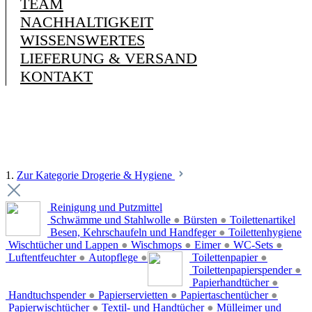
TEAM
NACHHALTIGKEIT
WISSENSWERTES
LIEFERUNG & VERSAND
KONTAKT
1.
Zur Kategorie Drogerie & Hygiene
Reinigung und Putzmittel
Schwämme und Stahlwolle
●
Bürsten
●
Toilettenartikel
Besen, Kehrschaufeln und Handfeger
●
Toilettenhygiene
Wischtücher und Lappen
●
Wischmops
●
Eimer
●
WC-Sets
●
Luftentfeuchter
●
Autopflege
●
Toilettenpapier
●
Toilettenpapierspender
●
Papierhandtücher
●
Handtuchspender
●
Papierservietten
●
Papiertaschentücher
●
Papierwischtücher
●
Textil- und Handtücher
●
Mülleimer und