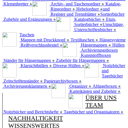
Klemmbretter
●
Archiv- und Taschenordner
●
Katalog-
Ringordner
●
Hebelordner
●
und
Register und Trennblätter
●
Sortierbücher
Zubehör und Ergänzungen
●
Katalogbücher
●
Etuis,
Sortierbücher
●
Umschläge,
Unterschriftenbücher
●
Taschen
Mappen mit Druckknopf
●
Textiltaschen
●
Hängesysteme
Reißverschlussbeutel
●
Hängemappen
●
Hüllen
Archivierungsboxen
Kunststoffboxen
Ständer für Hängemappen
●
Zubehör für Hängemappen
●
Klarsichthüllen
●
Diverse Hüllen
●
Notizbücher
und
Tagebücher
Zeitschriftenständer
●
Papierarchivboxen
●
Archivierungsklammern
●
Organizer
●
Ablageboxen
●
Karteikästen und Zubehör
●
ÜBER UNS
TEAM
Notizbücher und Berichtshefte
●
Tagebücher und Organisatoren
●
NACHHALTIGKEIT
WISSENSWERTES