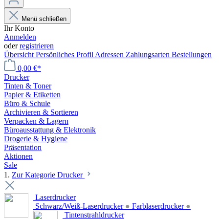
Menü schließen
Ihr Konto
Anmelden
oder
registrieren
Übersicht
Persönliches Profil
Adressen
Zahlungsarten
Bestellungen
0,00 €*
Drucker
Tinten & Toner
Papier & Etiketten
Büro & Schule
Archivieren & Sortieren
Verpacken & Lagern
Büroausstattung & Elektronik
Drogerie & Hygiene
Präsentation
Aktionen
Sale
1.
Zur Kategorie Drucker
Laserdrucker
Schwarz/Weiß-Laserdrucker
●
Farblaserdrucker
●
Tintenstrahldrucker