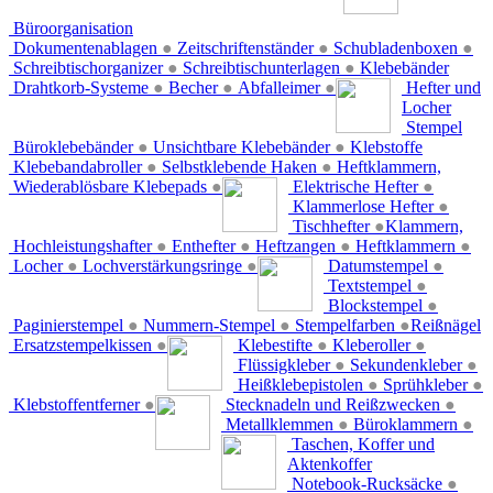
Büroorganisation
Dokumentenablagen
●
Zeitschriftenständer
●
Schubladenboxen
●
Schreibtischorganizer
●
Schreibtischunterlagen
●
Klebebänder
Drahtkorb-Systeme
●
Becher
●
Abfalleimer
●
Hefter und
Locher
Stempel
Büroklebebänder
●
Unsichtbare Klebebänder
●
Klebstoffe
Klebebandabroller
●
Selbstklebende Haken
●
Heftklammern,
Wiederablösbare Klebepads
●
Elektrische Hefter
●
Klammerlose Hefter
●
Tischhefter
●
Klammern,
Hochleistungshafter
●
Enthefter
●
Heftzangen
●
Heftklammern
●
Locher
●
Lochverstärkungsringe
●
Datumstempel
●
Textstempel
●
Blockstempel
●
Paginierstempel
●
Nummern-Stempel
●
Stempelfarben
●
Reißnägel
Ersatzstempelkissen
●
Klebestifte
●
Kleberoller
●
Flüssigkleber
●
Sekundenkleber
●
Heißklebepistolen
●
Sprühkleber
●
Klebstoffentferner
●
Stecknadeln und Reißzwecken
●
Metallklemmen
●
Büroklammern
●
Taschen, Koffer und
Aktenkoffer
Notebook-Rucksäcke
●