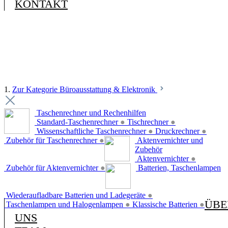
KONTAKT
1.
Zur Kategorie Büroausstattung & Elektronik
Taschenrechner und Rechenhilfen
Standard-Taschenrechner
●
Tischrechner
●
Wissenschaftliche Taschenrechner
●
Druckrechner
●
Zubehör für Taschenrechner
●
Aktenvernichter und
Zubehör
Aktenvernichter
●
Zubehör für Aktenvernichter
●
Batterien, Taschenlampen
Wiederaufladbare Batterien und Ladegeräte
●
ÜBE
Taschenlampen und Halogenlampen
●
Klassische Batterien
●
UNS