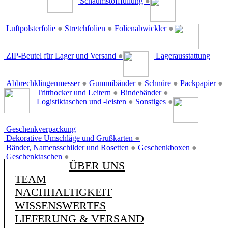
Schaumstofffüllung
●
Luftpolsterfolie
●
Stretchfolien
●
Folienabwickler
●
ZIP-Beutel für Lager und Versand
●
Lagerausstattung
Abbrechklingenmesser
●
Gummibänder
●
Schnüre
●
Packpapier
●
Tritthocker und Leitern
●
Bindebänder
●
Logistiktaschen und -leisten
●
Sonstiges
●
Geschenkverpackung
Dekorative Umschläge und Grußkarten
●
Bänder, Namensschilder und Rosetten
●
Geschenkboxen
●
Geschenktaschen
●
ÜBER UNS
TEAM
NACHHALTIGKEIT
WISSENSWERTES
LIEFERUNG & VERSAND