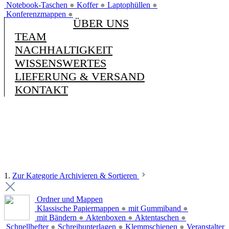
Notebook-Taschen
●
Koffer
●
Laptophüllen
●
Konferenzmappen
●
ÜBER UNS
TEAM
NACHHALTIGKEIT
WISSENSWERTES
LIEFERUNG & VERSAND
KONTAKT
1.
Zur Kategorie Archivieren & Sortieren
Ordner und Mappen
Klassische Papiermappen
●
mit Gummiband
●
mit Bändern
●
Aktenboxen
●
Aktentaschen
●
Schnellhefter
●
Schreibunterlagen
●
Klemmschienen
●
Veranstalter