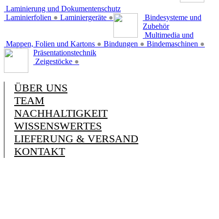
Laminierung und Dokumentenschutz
Laminierfolien
●
Laminiergeräte
●
Bindesysteme und
Zubehör
Multimedia und
Mappen, Folien und Kartons
●
Bindungen
●
Bindemaschinen
●
Präsentationstechnik
Zeigestöcke
●
ÜBER UNS
TEAM
NACHHALTIGKEIT
WISSENSWERTES
LIEFERUNG & VERSAND
KONTAKT