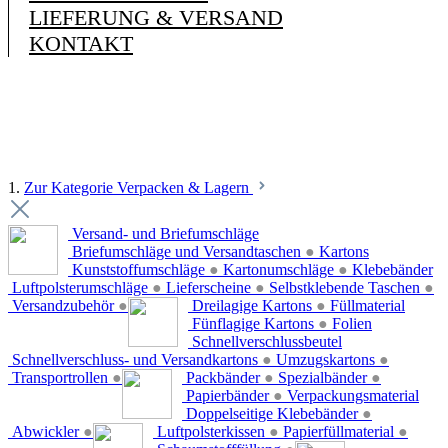
LIEFERUNG & VERSAND
KONTAKT
1.
Zur Kategorie Verpacken & Lagern
Versand- und Briefumschläge
Briefumschläge und Versandtaschen
●
Kartons
Kunststoffumschläge
●
Kartonumschläge
●
Klebebänder
Luftpolsterumschläge
●
Lieferscheine
●
Selbstklebende Taschen
●
Versandzubehör
●
Dreilagige Kartons
●
Füllmaterial
Fünflagige Kartons
●
Folien
Schnellverschlussbeutel
Schnellverschluss- und Versandkartons
●
Umzugskartons
●
Transportrollen
●
Packbänder
●
Spezialbänder
●
Papierbänder
●
Verpackungsmaterial
Doppelseitige Klebebänder
●
Abwickler
●
Luftpolsterkissen
●
Papierfüllmaterial
●