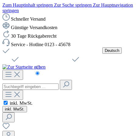
Zum Hauptinhalt springen
Zur Suche springen
Zur Hauptnavigation
springen
Schneller Versand
Günstige Versandkosten
30 Tage Rückgaberecht
Service - Hotline 0123 - 45678
Deutsch
Versandkostenfreie Lieferung ab 49,00€ Netto
Jobs
Sichere SSL-Verbindung
Schnelle Lieferung
Čeština
Helpdesk
Nachhaltigkeit
Deutsch
inkl. MwSt.
inkl. MwSt.