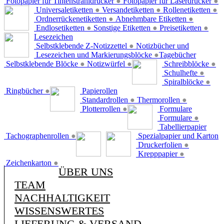
Fotopapier für Tintenstrahldrucker
●
Fotopapier für Laserdrucker
●
Universaletiketten
●
Versandetiketten
●
Rollenetiketten
●
Ordnerrückenetiketten
●
Abnehmbare Etiketten
●
Endlosetiketten
●
Sonstige Etiketten
●
Preisetiketten
●
Lesezeichen
Selbstklebende Z-Notizzettel
●
Notizbücher und
Lesezeichen und Markierungsblöcke
●
Tagebücher
Selbstklebende Blöcke
●
Notizwürfel
●
Schreibblöcke
●
Schulhefte
●
Spiralblöcke
●
Ringbücher
●
Papierollen
Standardrollen
●
Thermorollen
●
Plotterrollen
●
Formulare
Formulare
●
Tabellierpapier
Tachographenrollen
●
Spezialpapier und Karton
Druckerfolien
●
Krepppapier
●
Zeichenkarton
●
ÜBER UNS
TEAM
NACHHALTIGKEIT
WISSENSWERTES
LIEFERUNG & VERSAND