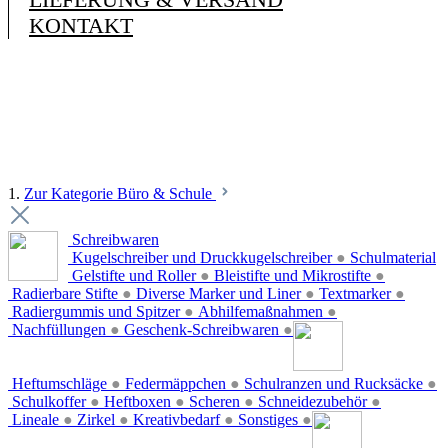
KONTAKT
1.
Zur Kategorie Büro & Schule
Schreibwaren
Kugelschreiber und Druckkugelschreiber
●
Schulmaterial
Gelstifte und Roller
●
Bleistifte und Mikrostifte
●
Radierbare Stifte
●
Diverse Marker und Liner
●
Textmarker
●
Radiergummis und Spitzer
●
Abhilfemaßnahmen
●
Nachfüllungen
●
Geschenk-Schreibwaren
●
Heftumschläge
●
Federmäppchen
●
Schulranzen und Rucksäcke
●
Schulkoffer
●
Heftboxen
●
Scheren
●
Schneidezubehör
●
Lineale
●
Zirkel
●
Kreativbedarf
●
Sonstiges
●