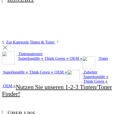
1.
Zur Kategorie Tinten & Toner
Tintenpatronen
Superlonglife
●
Think Green
●
OEM
●
Toner
Superlonglife
●
Think Green
●
OEM
●
Zubehör
Superlonglife
●
Think Green
●
OEM
●
Nutzen Sie unseren 1-2-3 Tinten/Toner
Finder!
ÜBER UNS