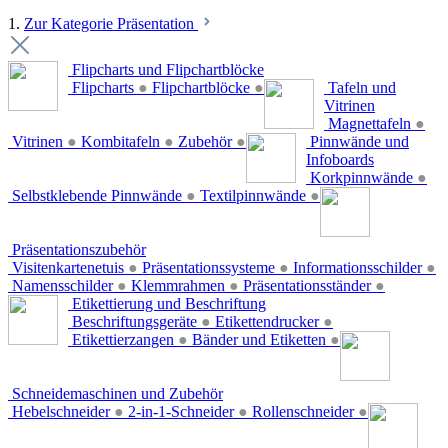
1.
Zur Kategorie Präsentation
Flipcharts und Flipchartblöcke
Flipcharts
●
Flipchartblöcke
●
Tafeln und
Vitrinen
Magnettafeln
●
Vitrinen
●
Kombitafeln
●
Zubehör
●
Pinnwände und
Infoboards
Korkpinnwände
●
Selbstklebende Pinnwände
●
Textilpinnwände
●
Präsentationszubehör
Visitenkartenetuis
●
Präsentationssysteme
●
Informationsschilder
●
Namensschilder
●
Klemmrahmen
●
Präsentationsständer
●
Etikettierung und Beschriftung
Beschriftungsgeräte
●
Etikettendrucker
●
Etikettierzangen
●
Bänder und Etiketten
●
Schneidemaschinen und Zubehör
Hebelschneider
●
2-in-1-Schneider
●
Rollenschneider
●