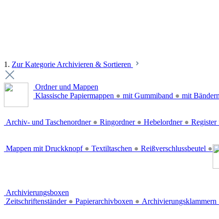
1.
Zur Kategorie Archivieren & Sortieren
Ordner und Mappen
Klassische Papiermappen
●
mit Gummiband
●
mit Bänder
Archiv- und Taschenordner
●
Ringordner
●
Hebelordner
●
Register 
Mappen mit Druckknopf
●
Textiltaschen
●
Reißverschlussbeutel
●
Archivierungsboxen
Zeitschriftenständer
●
Papierarchivboxen
●
Archivierungsklammern