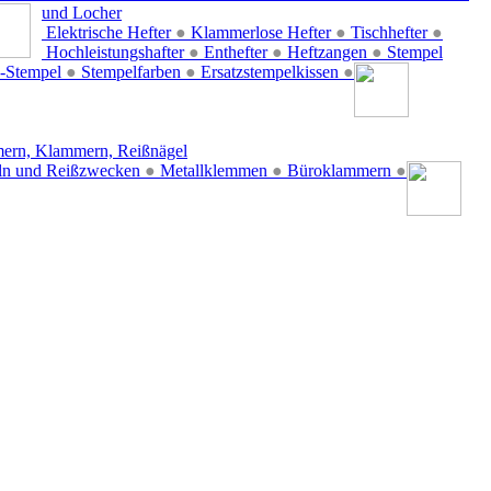
und Locher
Elektrische Hefter
●
Klammerlose Hefter
●
Tischhefter
●
Hochleistungshafter
●
Enthefter
●
Heftzangen
●
Stempel
-Stempel
●
Stempelfarben
●
Ersatzstempelkissen
●
ern, Klammern, Reißnägel
ln und Reißzwecken
●
Metallklemmen
●
Büroklammern
●