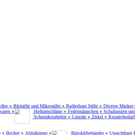
oller
●
Bleistifte und Mikrostifte
●
Radierbare Stifte
●
Diverse Marker 
waren
●
Heftumschläge
●
Federmäppchen
●
Schulranzen un
Schneidezubehör
●
Lineale
●
Zirkel
●
Kreativbedar
e
●
Becher
●
Abfalleimer
●
Büroklebebänder
●
Unsichtbare 