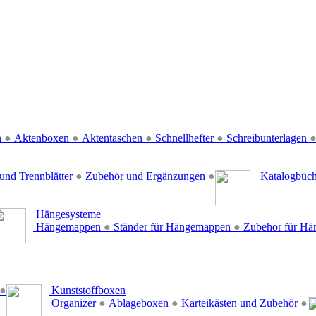
n
●
Aktenboxen
●
Aktentaschen
●
Schnellhefter
●
Schreibunterlagen
und Trennblätter
●
Zubehör und Ergänzungen
●
Katalogbüc
Hängesysteme
Hängemappen
●
Ständer für Hängemappen
●
Zubehör für H
●
Kunststoffboxen
Organizer
●
Ablageboxen
●
Karteikästen und Zubehör
●