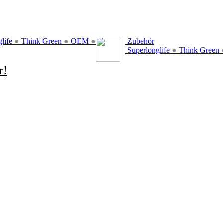
glife
●
Think Green
●
OEM
●
Zubehör
Superlonglife
●
Think Green
r!