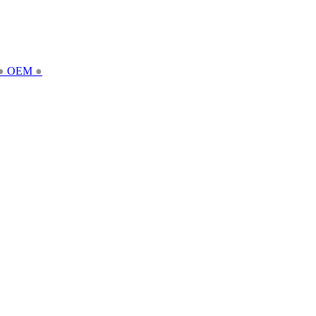
●
OEM
●