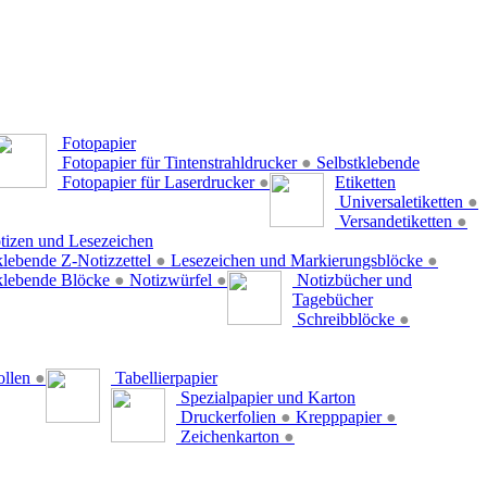
Fotopapier
Fotopapier für Tintenstrahldrucker
●
Selbstklebende
Fotopapier für Laserdrucker
●
Etiketten
Universaletiketten
●
Versandetiketten
●
tizen und Lesezeichen
klebende Z-Notizzettel
●
Lesezeichen und Markierungsblöcke
●
klebende Blöcke
●
Notizwürfel
●
Notizbücher und
Tagebücher
Schreibblöcke
●
ollen
●
Tabellierpapier
Spezialpapier und Karton
Druckerfolien
●
Krepppapier
●
Zeichenkarton
●