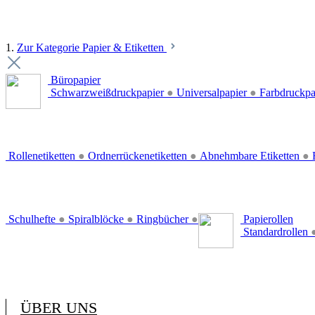
1.
Zur Kategorie Papier & Etiketten
Büropapier
Schwarzweißdruckpapier
●
Universalpapier
●
Farbdruckpa
Rollenetiketten
●
Ordnerrückenetiketten
●
Abnehmbare Etiketten
●
E
Schulhefte
●
Spiralblöcke
●
Ringbücher
●
Papierollen
Standardrollen
ÜBER UNS