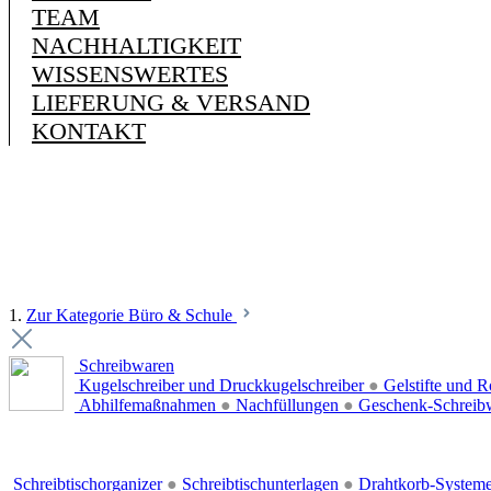
TEAM
NACHHALTIGKEIT
WISSENSWERTES
LIEFERUNG & VERSAND
KONTAKT
1.
Zur Kategorie Büro & Schule
Schreibwaren
Kugelschreiber und Druckkugelschreiber
●
Gelstifte und R
Abhilfemaßnahmen
●
Nachfüllungen
●
Geschenk-Schreib
Schreibtischorganizer
●
Schreibtischunterlagen
●
Drahtkorb-System