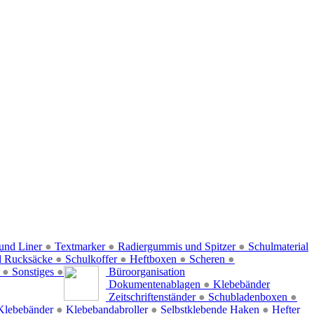
und Liner
●
Textmarker
●
Radiergummis und Spitzer
●
Schulmaterial
d Rucksäcke
●
Schulkoffer
●
Heftboxen
●
Scheren
●
f
●
Sonstiges
●
Büroorganisation
Dokumentenablagen
●
Klebebänder
Zeitschriftenständer
●
Schubladenboxen
●
Klebebänder
●
Klebebandabroller
●
Selbstklebende Haken
●
Hefter