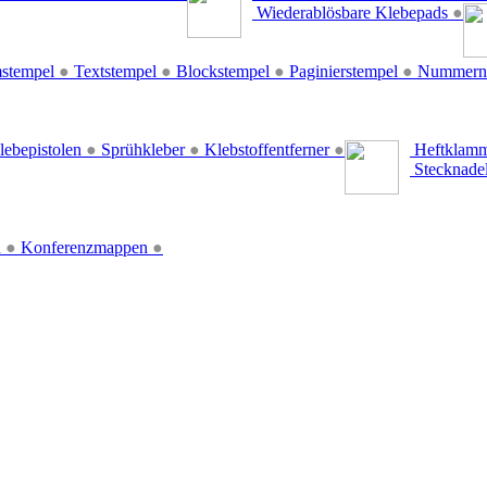
Wiederablösbare Klebepads
●
stempel
●
Textstempel
●
Blockstempel
●
Paginierstempel
●
Nummern
lebepistolen
●
Sprühkleber
●
Klebstoffentferner
●
Heftklamm
Stecknade
n
●
Konferenzmappen
●