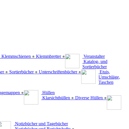
●
Klemmschienen
●
Klemmbretter
●
Veranstalter
Katalog- und
Sortierbücher
her
●
Sortierbücher
●
Unterschriftenbücher
●
Etuis,
Umschläge,
Taschen
ängemappen
●
Hüllen
Klarsichthüllen
●
Diverse Hüllen
●
Notizbücher und Tagebücher
Notizbücher und Berichtshefte
●