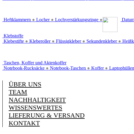
Heftklammern
●
Locher
●
Lochverstärkungsringe
●
Datum
Klebstoffe
Klebestifte
●
Kleberoller
●
Flüssigkleber
●
Sekundenkleber
●
Heißk
Taschen, Koffer und Aktenkoffer
Notebook-Rucksäcke
●
Notebook-Taschen
●
Koffer
●
Laptophülle
ÜBER UNS
TEAM
NACHHALTIGKEIT
WISSENSWERTES
LIEFERUNG & VERSAND
KONTAKT