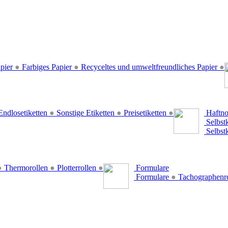
pier
●
Farbiges Papier
●
Recyceltes und umweltfreundliches Papier
●
ndlosetiketten
●
Sonstige Etiketten
●
Preisetiketten
●
Haftno
Selbst
Selbst
●
Thermorollen
●
Plotterrollen
●
Formulare
Formulare
●
Tachographenr