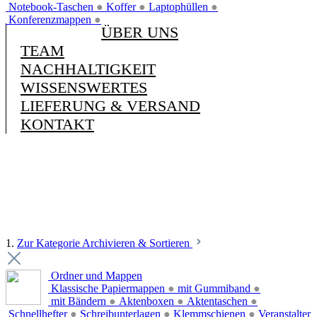
Notebook-Taschen
●
Koffer
●
Laptophüllen
●
Konferenzmappen
●
ÜBER UNS
TEAM
NACHHALTIGKEIT
WISSENSWERTES
LIEFERUNG & VERSAND
KONTAKT
1.
Zur Kategorie Archivieren & Sortieren
Ordner und Mappen
Klassische Papiermappen
●
mit Gummiband
●
mit Bändern
●
Aktenboxen
●
Aktentaschen
●
Schnellhefter
●
Schreibunterlagen
●
Klemmschienen
●
Veranstalter