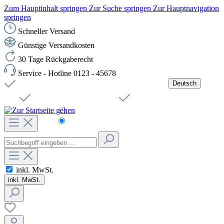
Zum Hauptinhalt springen
Zur Suche springen
Zur Hauptnavigation
springen
Schneller Versand
Günstige Versandkosten
30 Tage Rückgaberecht
Service - Hotline 0123 - 45678
Deutsch
Versandkostenfreie Lieferung ab 49,00€ Netto
Jobs
Sichere SSL-Verbindung
Schnelle Lieferung
Čeština
Helpdesk
Nachhaltigkeit
Deutsch
inkl. MwSt.
inkl. MwSt.