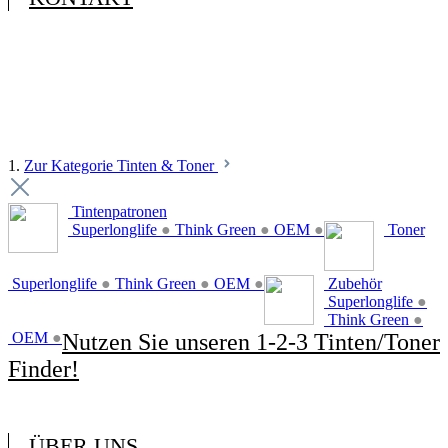
1.
Zur Kategorie Tinten & Toner
Tintenpatronen
Superlonglife
●
Think Green
●
OEM
●
Toner
Superlonglife
●
Think Green
●
OEM
●
Zubehör
Superlonglife
●
Think Green
●
OEM
●
Nutzen Sie unseren 1-2-3 Tinten/Toner
Finder!
ÜBER UNS