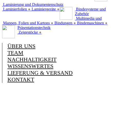
Laminierung und Dokumentenschutz
Laminierfolien
●
Laminiergeräte
●
Bindesysteme und
Zubehör
Multimedia und
Mappen, Folien und Kartons
●
Bindungen
●
Bindemaschinen
●
Präsentationstechnik
Zeigestöcke
●
ÜBER UNS
TEAM
NACHHALTIGKEIT
WISSENSWERTES
LIEFERUNG & VERSAND
KONTAKT