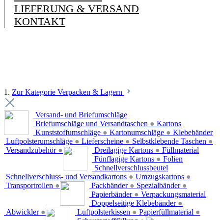
LIEFERUNG & VERSAND
KONTAKT
1.
Zur Kategorie Verpacken & Lagern
Versand- und Briefumschläge
Briefumschläge und Versandtaschen
●
Kartons
Kunststoffumschläge
●
Kartonumschläge
●
Klebebänder
Luftpolsterumschläge
●
Lieferscheine
●
Selbstklebende Taschen
●
Versandzubehör
●
Dreilagige Kartons
●
Füllmaterial
Fünflagige Kartons
●
Folien
Schnellverschlussbeutel
Schnellverschluss- und Versandkartons
●
Umzugskartons
●
Transportrollen
●
Packbänder
●
Spezialbänder
●
Papierbänder
●
Verpackungsmaterial
Doppelseitige Klebebänder
●
Abwickler
●
Luftpolsterkissen
●
Papierfüllmaterial
●