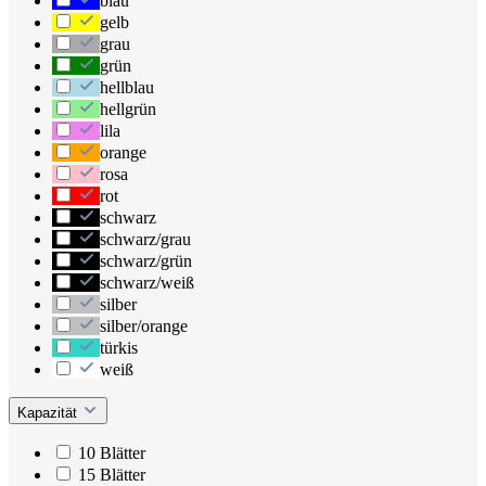
blau
gelb
grau
grün
hellblau
hellgrün
lila
orange
rosa
rot
schwarz
schwarz/grau
schwarz/grün
schwarz/weiß
silber
silber/orange
türkis
weiß
Kapazität
10 Blätter
15 Blätter