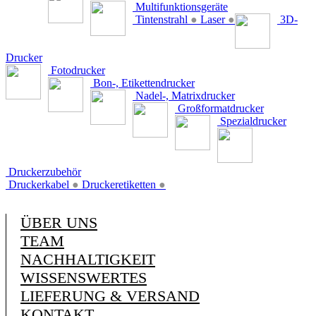
Multifunktionsgeräte
Tintenstrahl
●
Laser
●
3D-
Drucker
Fotodrucker
Bon-, Etikettendrucker
Nadel-, Matrixdrucker
Großformatdrucker
Spezialdrucker
Druckerzubehör
Druckerkabel
●
Druckeretiketten
●
ÜBER UNS
TEAM
NACHHALTIGKEIT
WISSENSWERTES
LIEFERUNG & VERSAND
KONTAKT