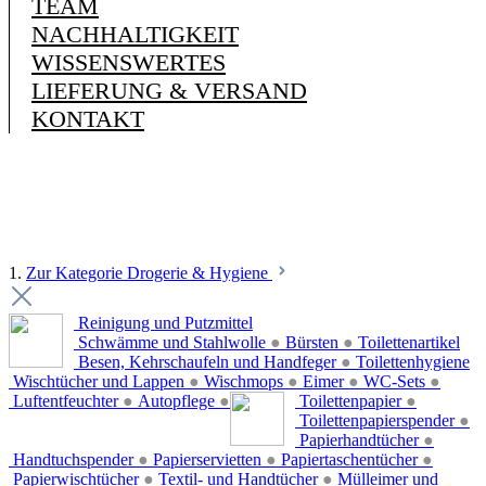
TEAM
NACHHALTIGKEIT
WISSENSWERTES
LIEFERUNG & VERSAND
KONTAKT
1.
Zur Kategorie Drogerie & Hygiene
Reinigung und Putzmittel
Schwämme und Stahlwolle
●
Bürsten
●
Toilettenartikel
Besen, Kehrschaufeln und Handfeger
●
Toilettenhygiene
Wischtücher und Lappen
●
Wischmops
●
Eimer
●
WC-Sets
●
Luftentfeuchter
●
Autopflege
●
Toilettenpapier
●
Toilettenpapierspender
●
Papierhandtücher
●
Handtuchspender
●
Papierservietten
●
Papiertaschentücher
●
Papierwischtücher
●
Textil- und Handtücher
●
Mülleimer und