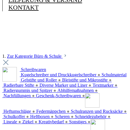
KONTAKT
1.
Zur Kategorie Büro & Schule
Schreibwaren
Kugelschreiber und Druckkugelschreiber
●
Schulmaterial
Gelstifte und Roller
●
Bleistifte und Mikrostifte
●
Radierbare Stifte
●
Diverse Marker und Liner
●
Textmarker
●
Radiergummis und Spitzer
●
Abhilfemaßnahmen
●
Nachfüllungen
●
Geschenk-Schreibwaren
●
Heftumschläge
●
Federmäppchen
●
Schulranzen und Rucksäcke
●
Schulkoffer
●
Heftboxen
●
Scheren
●
Schneidezubehör
●
Lineale
●
Zirkel
●
Kreativbedarf
●
Sonstiges
●