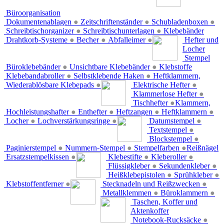
Büroorganisation
Dokumentenablagen
●
Zeitschriftenständer
●
Schubladenboxen
●
Schreibtischorganizer
●
Schreibtischunterlagen
●
Klebebänder
Drahtkorb-Systeme
●
Becher
●
Abfalleimer
●
Hefter und
Locher
Stempel
Büroklebebänder
●
Unsichtbare Klebebänder
●
Klebstoffe
Klebebandabroller
●
Selbstklebende Haken
●
Heftklammern,
Wiederablösbare Klebepads
●
Elektrische Hefter
●
Klammerlose Hefter
●
Tischhefter
●
Klammern,
Hochleistungshafter
●
Enthefter
●
Heftzangen
●
Heftklammern
●
Locher
●
Lochverstärkungsringe
●
Datumstempel
●
Textstempel
●
Blockstempel
●
Paginierstempel
●
Nummern-Stempel
●
Stempelfarben
●
Reißnägel
Ersatzstempelkissen
●
Klebestifte
●
Kleberoller
●
Flüssigkleber
●
Sekundenkleber
●
Heißklebepistolen
●
Sprühkleber
●
Klebstoffentferner
●
Stecknadeln und Reißzwecken
●
Metallklemmen
●
Büroklammern
●
Taschen, Koffer und
Aktenkoffer
Notebook-Rucksäcke
●