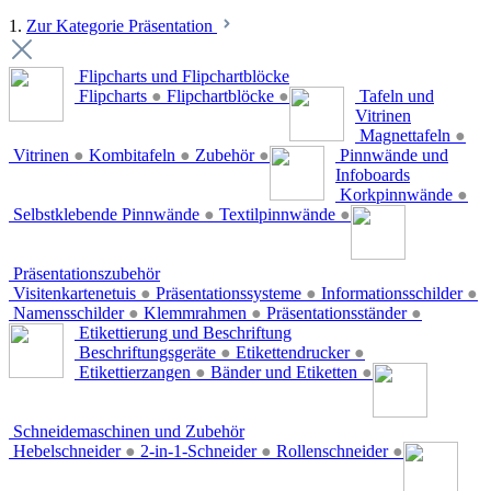
1.
Zur Kategorie Präsentation
Flipcharts und Flipchartblöcke
Flipcharts
●
Flipchartblöcke
●
Tafeln und
Vitrinen
Magnettafeln
●
Vitrinen
●
Kombitafeln
●
Zubehör
●
Pinnwände und
Infoboards
Korkpinnwände
●
Selbstklebende Pinnwände
●
Textilpinnwände
●
Präsentationszubehör
Visitenkartenetuis
●
Präsentationssysteme
●
Informationsschilder
●
Namensschilder
●
Klemmrahmen
●
Präsentationsständer
●
Etikettierung und Beschriftung
Beschriftungsgeräte
●
Etikettendrucker
●
Etikettierzangen
●
Bänder und Etiketten
●
Schneidemaschinen und Zubehör
Hebelschneider
●
2-in-1-Schneider
●
Rollenschneider
●