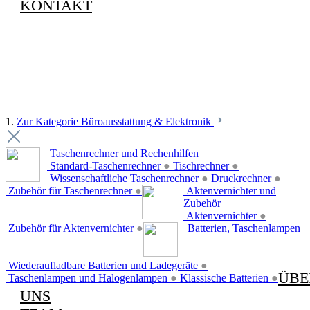
KONTAKT
1.
Zur Kategorie Büroausstattung & Elektronik
Taschenrechner und Rechenhilfen
Standard-Taschenrechner
●
Tischrechner
●
Wissenschaftliche Taschenrechner
●
Druckrechner
●
Zubehör für Taschenrechner
●
Aktenvernichter und
Zubehör
Aktenvernichter
●
Zubehör für Aktenvernichter
●
Batterien, Taschenlampen
Wiederaufladbare Batterien und Ladegeräte
●
ÜBE
Taschenlampen und Halogenlampen
●
Klassische Batterien
●
UNS