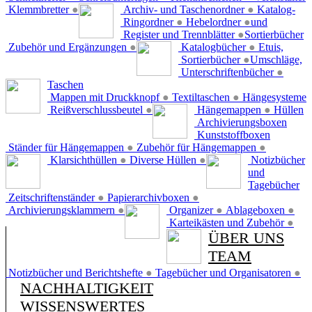
Klemmbretter
●
Archiv- und Taschenordner
●
Katalog-
Ringordner
●
Hebelordner
●
und
Register und Trennblätter
●
Sortierbücher
Zubehör und Ergänzungen
●
Katalogbücher
●
Etuis,
Sortierbücher
●
Umschläge,
Unterschriftenbücher
●
Taschen
Mappen mit Druckknopf
●
Textiltaschen
●
Hängesysteme
Reißverschlussbeutel
●
Hängemappen
●
Hüllen
Archivierungsboxen
Kunststoffboxen
Ständer für Hängemappen
●
Zubehör für Hängemappen
●
Klarsichthüllen
●
Diverse Hüllen
●
Notizbücher
und
Tagebücher
Zeitschriftenständer
●
Papierarchivboxen
●
Archivierungsklammern
●
Organizer
●
Ablageboxen
●
Karteikästen und Zubehör
●
ÜBER UNS
TEAM
Notizbücher und Berichtshefte
●
Tagebücher und Organisatoren
●
NACHHALTIGKEIT
WISSENSWERTES