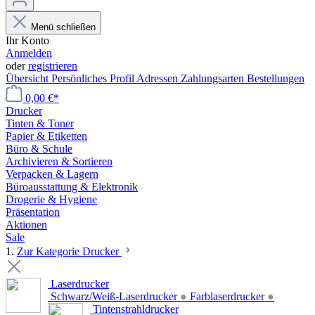
Menü schließen
Ihr Konto
Anmelden
oder
registrieren
Übersicht
Persönliches Profil
Adressen
Zahlungsarten
Bestellungen
0,00 €*
Drucker
Tinten & Toner
Papier & Etiketten
Büro & Schule
Archivieren & Sortieren
Verpacken & Lagern
Büroausstattung & Elektronik
Drogerie & Hygiene
Präsentation
Aktionen
Sale
1.
Zur Kategorie Drucker
Laserdrucker
Schwarz/Weiß-Laserdrucker
●
Farblaserdrucker
●
Tintenstrahldrucker