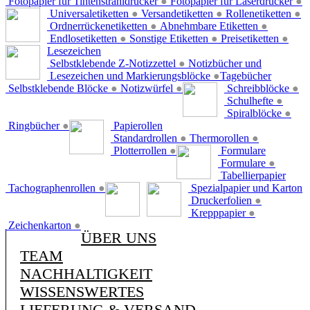
Fotopapier für Tintenstrahldrucker
●
Fotopapier für Laserdrucker
●
Universaletiketten
●
Versandetiketten
●
Rollenetiketten
●
Ordnerrückenetiketten
●
Abnehmbare Etiketten
●
Endlosetiketten
●
Sonstige Etiketten
●
Preisetiketten
●
Lesezeichen
Selbstklebende Z-Notizzettel
●
Notizbücher und
Lesezeichen und Markierungsblöcke
●
Tagebücher
Selbstklebende Blöcke
●
Notizwürfel
●
Schreibblöcke
●
Schulhefte
●
Spiralblöcke
●
Ringbücher
●
Papierollen
Standardrollen
●
Thermorollen
●
Plotterrollen
●
Formulare
Formulare
●
Tabellierpapier
Tachographenrollen
●
Spezialpapier und Karton
Druckerfolien
●
Krepppapier
●
Zeichenkarton
●
ÜBER UNS
TEAM
NACHHALTIGKEIT
WISSENSWERTES
LIEFERUNG & VERSAND