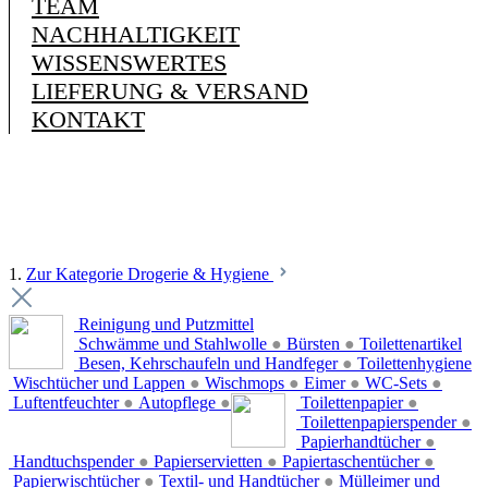
TEAM
NACHHALTIGKEIT
WISSENSWERTES
LIEFERUNG & VERSAND
KONTAKT
1.
Zur Kategorie Drogerie & Hygiene
Reinigung und Putzmittel
Schwämme und Stahlwolle
●
Bürsten
●
Toilettenartikel
Besen, Kehrschaufeln und Handfeger
●
Toilettenhygiene
Wischtücher und Lappen
●
Wischmops
●
Eimer
●
WC-Sets
●
Luftentfeuchter
●
Autopflege
●
Toilettenpapier
●
Toilettenpapierspender
●
Papierhandtücher
●
Handtuchspender
●
Papierservietten
●
Papiertaschentücher
●
Papierwischtücher
●
Textil- und Handtücher
●
Mülleimer und