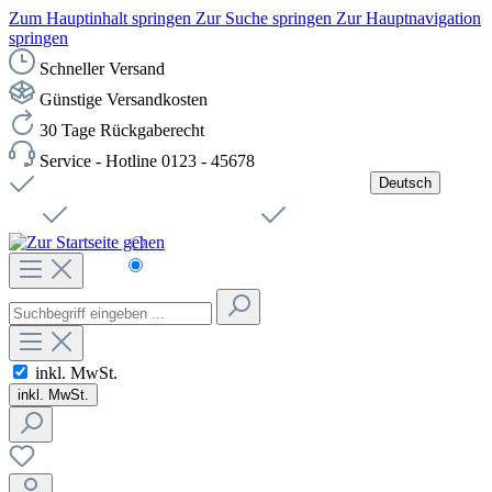
Zum Hauptinhalt springen
Zur Suche springen
Zur Hauptnavigation
springen
Schneller Versand
Günstige Versandkosten
30 Tage Rückgaberecht
Service - Hotline 0123 - 45678
Deutsch
Versandkostenfreie Lieferung ab 49,00€ Netto
Jobs
Sichere SSL-Verbindung
Schnelle Lieferung
Čeština
Helpdesk
Nachhaltigkeit
Deutsch
inkl. MwSt.
inkl. MwSt.