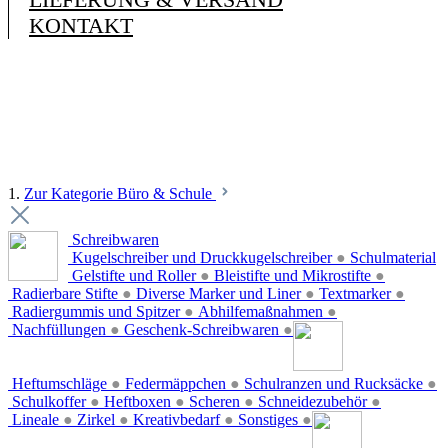
KONTAKT
1.
Zur Kategorie Büro & Schule
Schreibwaren
Kugelschreiber und Druckkugelschreiber
●
Schulmaterial
Gelstifte und Roller
●
Bleistifte und Mikrostifte
●
Radierbare Stifte
●
Diverse Marker und Liner
●
Textmarker
●
Radiergummis und Spitzer
●
Abhilfemaßnahmen
●
Nachfüllungen
●
Geschenk-Schreibwaren
●
Heftumschläge
●
Federmäppchen
●
Schulranzen und Rucksäcke
●
Schulkoffer
●
Heftboxen
●
Scheren
●
Schneidezubehör
●
Lineale
●
Zirkel
●
Kreativbedarf
●
Sonstiges
●