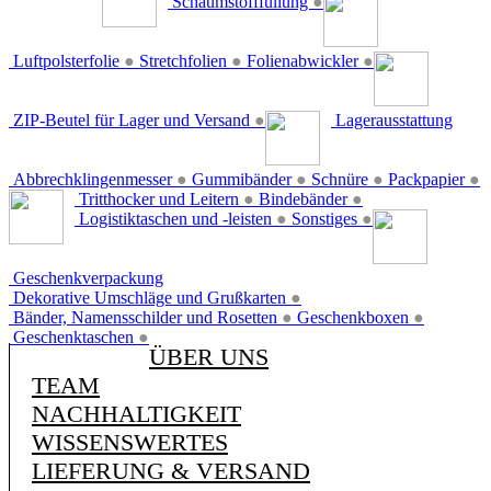
Schaumstofffüllung
●
Luftpolsterfolie
●
Stretchfolien
●
Folienabwickler
●
ZIP-Beutel für Lager und Versand
●
Lagerausstattung
Abbrechklingenmesser
●
Gummibänder
●
Schnüre
●
Packpapier
●
Tritthocker und Leitern
●
Bindebänder
●
Logistiktaschen und -leisten
●
Sonstiges
●
Geschenkverpackung
Dekorative Umschläge und Grußkarten
●
Bänder, Namensschilder und Rosetten
●
Geschenkboxen
●
Geschenktaschen
●
ÜBER UNS
TEAM
NACHHALTIGKEIT
WISSENSWERTES
LIEFERUNG & VERSAND