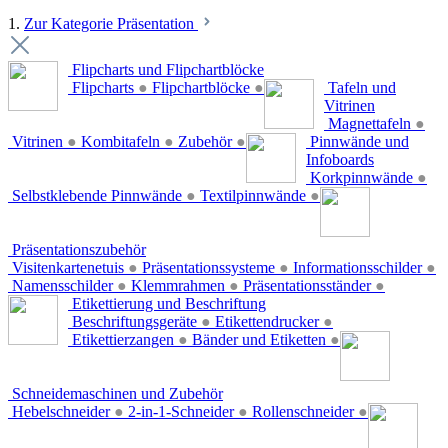
1.
Zur Kategorie Präsentation
Flipcharts und Flipchartblöcke
Flipcharts
●
Flipchartblöcke
●
Tafeln und
Vitrinen
Magnettafeln
●
Vitrinen
●
Kombitafeln
●
Zubehör
●
Pinnwände und
Infoboards
Korkpinnwände
●
Selbstklebende Pinnwände
●
Textilpinnwände
●
Präsentationszubehör
Visitenkartenetuis
●
Präsentationssysteme
●
Informationsschilder
●
Namensschilder
●
Klemmrahmen
●
Präsentationsständer
●
Etikettierung und Beschriftung
Beschriftungsgeräte
●
Etikettendrucker
●
Etikettierzangen
●
Bänder und Etiketten
●
Schneidemaschinen und Zubehör
Hebelschneider
●
2-in-1-Schneider
●
Rollenschneider
●