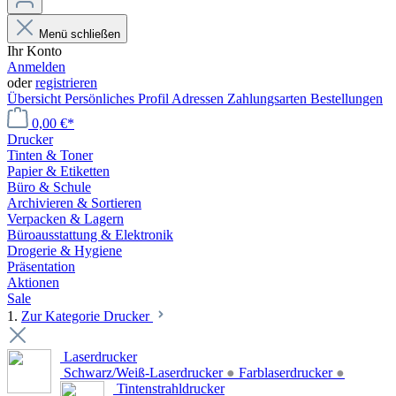
Menü schließen
Ihr Konto
Anmelden
oder
registrieren
Übersicht
Persönliches Profil
Adressen
Zahlungsarten
Bestellungen
0,00 €*
Drucker
Tinten & Toner
Papier & Etiketten
Büro & Schule
Archivieren & Sortieren
Verpacken & Lagern
Büroausstattung & Elektronik
Drogerie & Hygiene
Präsentation
Aktionen
Sale
1.
Zur Kategorie Drucker
Laserdrucker
Schwarz/Weiß-Laserdrucker
●
Farblaserdrucker
●
Tintenstrahldrucker