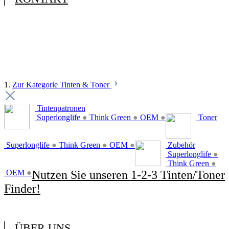
1.
Zur Kategorie Tinten & Toner
Tintenpatronen
Superlonglife
●
Think Green
●
OEM
●
Toner
Superlonglife
●
Think Green
●
OEM
●
Zubehör
Superlonglife
●
Think Green
●
OEM
●
Nutzen Sie unseren 1-2-3 Tinten/Toner
Finder!
ÜBER UNS