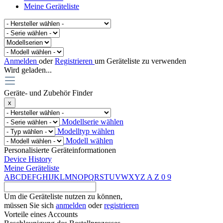
Meine Geräteliste
Anmelden
oder
Registrieren
um Geräteliste zu verwenden
Wird geladen...
Geräte- und Zubehör Finder
x
Modellserie wählen
Modelltyp wählen
Modell wählen
Personalisierte Geräteinformationen
Device History
Meine Geräteliste
A
B
C
D
E
F
G
H
I
J
K
L
M
N
O
P
Q
R
S
T
U
V
W
X
Y
Z
A
Z
0
9
Um die Geräteliste nutzen zu können,
müssen Sie sich
anmelden
oder
registrieren
Vorteile eines Accounts