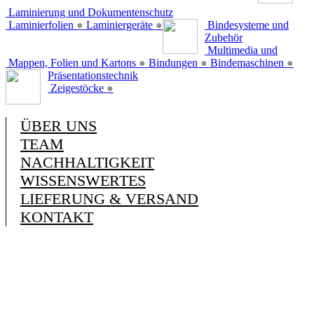
Laminierung und Dokumentenschutz
Laminierfolien
●
Laminiergeräte
●
Bindesysteme und
Zubehör
Multimedia und
Mappen, Folien und Kartons
●
Bindungen
●
Bindemaschinen
●
Präsentationstechnik
Zeigestöcke
●
ÜBER UNS
TEAM
NACHHALTIGKEIT
WISSENSWERTES
LIEFERUNG & VERSAND
KONTAKT