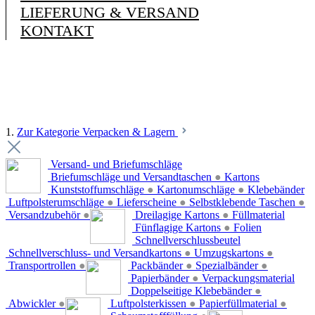
LIEFERUNG & VERSAND
KONTAKT
1.
Zur Kategorie Verpacken & Lagern
Versand- und Briefumschläge
Briefumschläge und Versandtaschen
●
Kartons
Kunststoffumschläge
●
Kartonumschläge
●
Klebebänder
Luftpolsterumschläge
●
Lieferscheine
●
Selbstklebende Taschen
●
Versandzubehör
●
Dreilagige Kartons
●
Füllmaterial
Fünflagige Kartons
●
Folien
Schnellverschlussbeutel
Schnellverschluss- und Versandkartons
●
Umzugskartons
●
Transportrollen
●
Packbänder
●
Spezialbänder
●
Papierbänder
●
Verpackungsmaterial
Doppelseitige Klebebänder
●
Abwickler
●
Luftpolsterkissen
●
Papierfüllmaterial
●