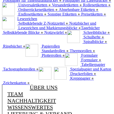
Fotopapier für Tintenstrahldrucker
●
Fotopapier für Laserdrucker
●
Universaletiketten
●
Versandetiketten
●
Rollenetiketten
●
Ordnerrückenetiketten
●
Abnehmbare Etiketten
●
Endlosetiketten
●
Sonstige Etiketten
●
Preisetiketten
●
Lesezeichen
Selbstklebende Z-Notizzettel
●
Notizbücher und
Lesezeichen und Markierungsblöcke
●
Tagebücher
Selbstklebende Blöcke
●
Notizwürfel
●
Schreibblöcke
●
Schulhefte
●
Spiralblöcke
●
Ringbücher
●
Papierollen
Standardrollen
●
Thermorollen
●
Plotterrollen
●
Formulare
Formulare
●
Tabellierpapier
Tachographenrollen
●
Spezialpapier und Karton
Druckerfolien
●
Krepppapier
●
Zeichenkarton
●
ÜBER UNS
TEAM
NACHHALTIGKEIT
WISSENSWERTES
LIEFERUNG & VERSAND