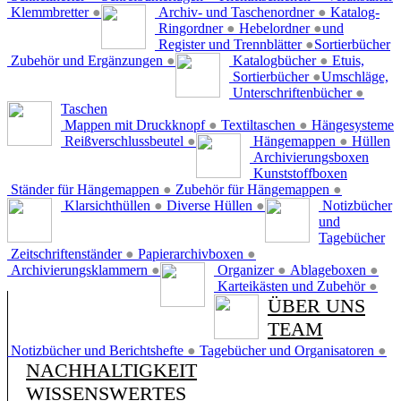
Klemmbretter
●
Archiv- und Taschenordner
●
Katalog-
Ringordner
●
Hebelordner
●
und
Register und Trennblätter
●
Sortierbücher
Zubehör und Ergänzungen
●
Katalogbücher
●
Etuis,
Sortierbücher
●
Umschläge,
Unterschriftenbücher
●
Taschen
Mappen mit Druckknopf
●
Textiltaschen
●
Hängesysteme
Reißverschlussbeutel
●
Hängemappen
●
Hüllen
Archivierungsboxen
Kunststoffboxen
Ständer für Hängemappen
●
Zubehör für Hängemappen
●
Klarsichthüllen
●
Diverse Hüllen
●
Notizbücher
und
Tagebücher
Zeitschriftenständer
●
Papierarchivboxen
●
Archivierungsklammern
●
Organizer
●
Ablageboxen
●
Karteikästen und Zubehör
●
ÜBER UNS
TEAM
Notizbücher und Berichtshefte
●
Tagebücher und Organisatoren
●
NACHHALTIGKEIT
WISSENSWERTES