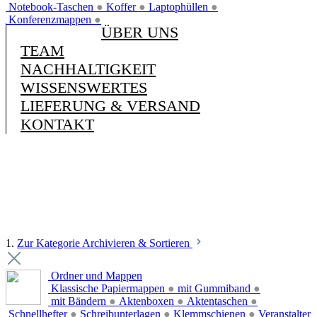
Notebook-Taschen
●
Koffer
●
Laptophüllen
●
Konferenzmappen
●
ÜBER UNS
TEAM
NACHHALTIGKEIT
WISSENSWERTES
LIEFERUNG & VERSAND
KONTAKT
1.
Zur Kategorie Archivieren & Sortieren
Ordner und Mappen
Klassische Papiermappen
●
mit Gummiband
●
mit Bändern
●
Aktenboxen
●
Aktentaschen
●
Schnellhefter
●
Schreibunterlagen
●
Klemmschienen
●
Veranstalter