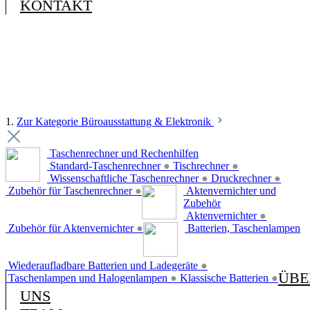
KONTAKT
1.
Zur Kategorie Büroausstattung & Elektronik
Taschenrechner und Rechenhilfen
Standard-Taschenrechner
●
Tischrechner
●
Wissenschaftliche Taschenrechner
●
Druckrechner
●
Zubehör für Taschenrechner
●
Aktenvernichter und
Zubehör
Aktenvernichter
●
Zubehör für Aktenvernichter
●
Batterien, Taschenlampen
Wiederaufladbare Batterien und Ladegeräte
●
ÜBE
Taschenlampen und Halogenlampen
●
Klassische Batterien
●
UNS