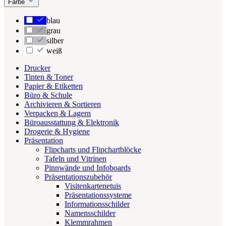
Farbe
blau
grau
silber
weiß
Drucker
Tinten & Toner
Papier & Etiketten
Büro & Schule
Archivieren & Sortieren
Verpacken & Lagern
Büroausstattung & Elektronik
Drogerie & Hygiene
Präsentation
Flipcharts und Flipchartblöcke
Tafeln und Vitrinen
Pinnwände und Infoboards
Präsentationszubehör
Visitenkartenetuis
Präsentationssysteme
Informationsschilder
Namensschilder
Klemmrahmen