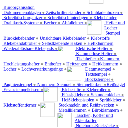
Büroorganisation
Dokumentenablagen
●
Zeitschriftenständer
●
Schubladenboxen
●
Schreibtischorganizer
●
Schreibtischunterlagen
●
Klebebänder
Drahtkorb-Systeme
●
Becher
●
Abfalleimer
●
Hefter und
Locher
Stempel
Büroklebebänder
●
Unsichtbare Klebebänder
●
Klebstoffe
Klebebandabroller
●
Selbstklebende Haken
●
Heftklammern,
Wiederablösbare Klebepads
●
Elektrische Hefter
●
Klammerlose Hefter
●
Tischhefter
●
Klammern,
Hochleistungshafter
●
Enthefter
●
Heftzangen
●
Heftklammern
●
Locher
●
Lochverstärkungsringe
●
Datumstempel
●
Textstempel
●
Blockstempel
●
Paginierstempel
●
Nummern-Stempel
●
Stempelfarben
●
Reißnägel
Ersatzstempelkissen
●
Klebestifte
●
Kleberoller
●
Flüssigkleber
●
Sekundenkleber
●
Heißklebepistolen
●
Sprühkleber
●
Klebstoffentferner
●
Stecknadeln und Reißzwecken
●
Metallklemmen
●
Büroklammern
●
Taschen, Koffer und
Aktenkoffer
Notebook-Rucksäcke
●