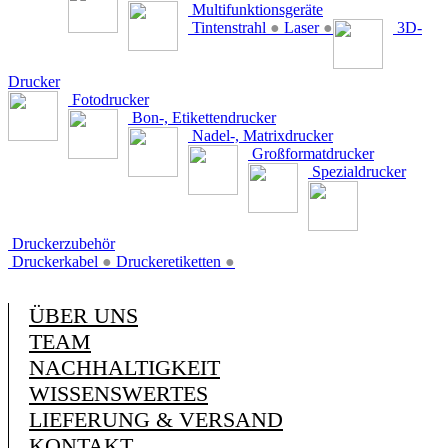
Multifunktionsgeräte
Tintenstrahl
●
Laser
●
3D-
Drucker
Fotodrucker
Bon-, Etikettendrucker
Nadel-, Matrixdrucker
Großformatdrucker
Spezialdrucker
Druckerzubehör
Druckerkabel
●
Druckeretiketten
●
ÜBER UNS
TEAM
NACHHALTIGKEIT
WISSENSWERTES
LIEFERUNG & VERSAND
KONTAKT