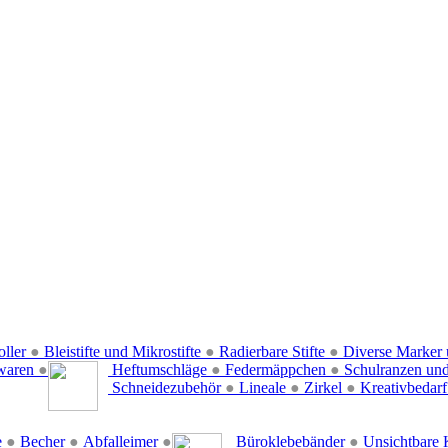
oller
●
Bleistifte und Mikrostifte
●
Radierbare Stifte
●
Diverse Marker 
waren
●
Heftumschläge
●
Federmäppchen
●
Schulranzen un
Schneidezubehör
●
Lineale
●
Zirkel
●
Kreativbedar
e
●
Becher
●
Abfalleimer
●
Büroklebebänder
●
Unsichtbare 