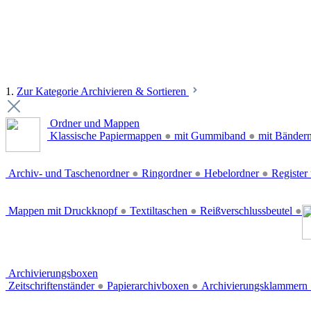
1.
Zur Kategorie Archivieren & Sortieren
Ordner und Mappen
Klassische Papiermappen
●
mit Gummiband
●
mit Bänder
Archiv- und Taschenordner
●
Ringordner
●
Hebelordner
●
Register 
Mappen mit Druckknopf
●
Textiltaschen
●
Reißverschlussbeutel
●
Archivierungsboxen
Zeitschriftenständer
●
Papierarchivboxen
●
Archivierungsklammern