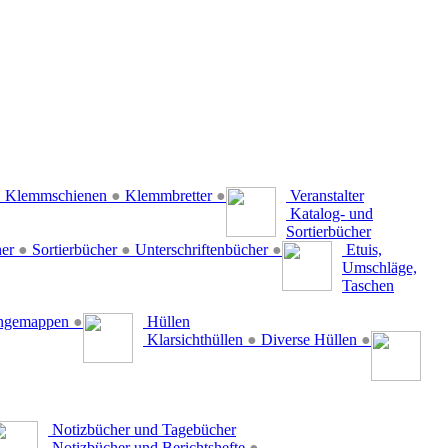
●
Klemmschienen
●
Klemmbretter
●
Veranstalter
Katalog- und
Sortierbücher
her
●
Sortierbücher
●
Unterschriftenbücher
●
Etuis,
Umschläge,
Taschen
ängemappen
●
Hüllen
Klarsichthüllen
●
Diverse Hüllen
●
Notizbücher und Tagebücher
Notizbücher und Berichtshefte
●