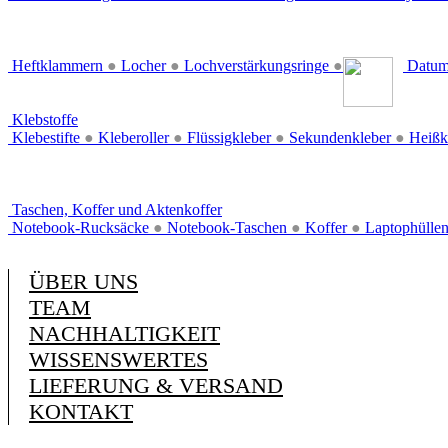
Heftklammern
●
Locher
●
Lochverstärkungsringe
●
Datum
Klebstoffe
Klebestifte
●
Kleberoller
●
Flüssigkleber
●
Sekundenkleber
●
Heißk
Taschen, Koffer und Aktenkoffer
Notebook-Rucksäcke
●
Notebook-Taschen
●
Koffer
●
Laptophülle
ÜBER UNS
TEAM
NACHHALTIGKEIT
WISSENSWERTES
LIEFERUNG & VERSAND
KONTAKT