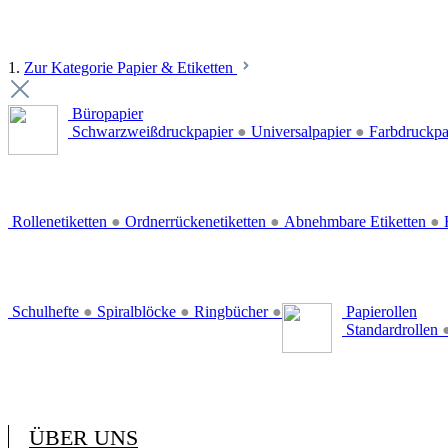
1.
Zur Kategorie Papier & Etiketten
Büropapier
Schwarzweißdruckpapier
●
Universalpapier
●
Farbdruckpa
Rollenetiketten
●
Ordnerrückenetiketten
●
Abnehmbare Etiketten
●
E
Schulhefte
●
Spiralblöcke
●
Ringbücher
●
Papierollen
Standardrollen
ÜBER UNS