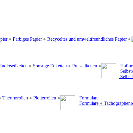
pier
●
Farbiges Papier
●
Recyceltes und umweltfreundliches Papier
●
ndlosetiketten
●
Sonstige Etiketten
●
Preisetiketten
●
Haftno
Selbst
Selbst
●
Thermorollen
●
Plotterrollen
●
Formulare
Formulare
●
Tachographenr