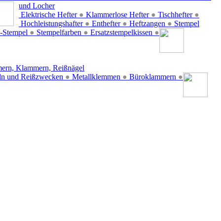
und Locher
Elektrische Hefter
●
Klammerlose Hefter
●
Tischhefter
●
Hochleistungshafter
●
Enthefter
●
Heftzangen
●
Stempel
-Stempel
●
Stempelfarben
●
Ersatzstempelkissen
●
ern, Klammern, Reißnägel
ln und Reißzwecken
●
Metallklemmen
●
Büroklammern
●