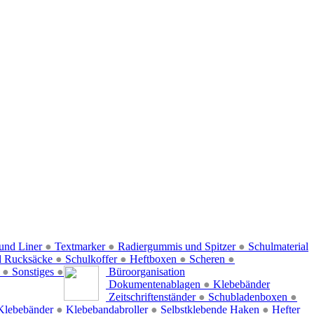
und Liner
●
Textmarker
●
Radiergummis und Spitzer
●
Schulmaterial
d Rucksäcke
●
Schulkoffer
●
Heftboxen
●
Scheren
●
f
●
Sonstiges
●
Büroorganisation
Dokumentenablagen
●
Klebebänder
Zeitschriftenständer
●
Schubladenboxen
●
Klebebänder
●
Klebebandabroller
●
Selbstklebende Haken
●
Hefter