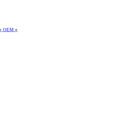
●
OEM
●