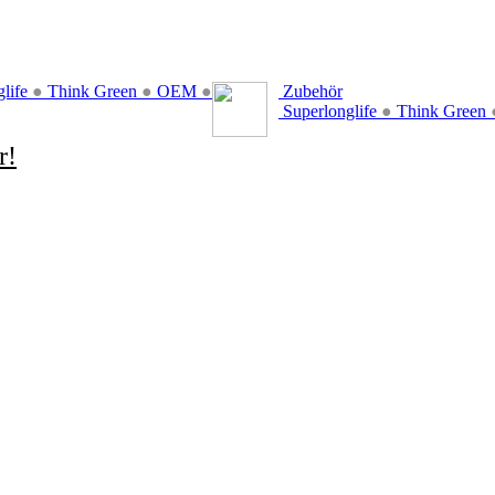
glife
●
Think Green
●
OEM
●
Zubehör
Superlonglife
●
Think Green
r!