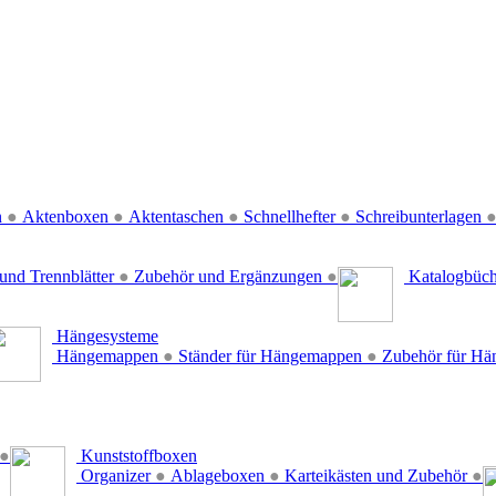
n
●
Aktenboxen
●
Aktentaschen
●
Schnellhefter
●
Schreibunterlagen
und Trennblätter
●
Zubehör und Ergänzungen
●
Katalogbüc
Hängesysteme
Hängemappen
●
Ständer für Hängemappen
●
Zubehör für H
●
Kunststoffboxen
Organizer
●
Ablageboxen
●
Karteikästen und Zubehör
●