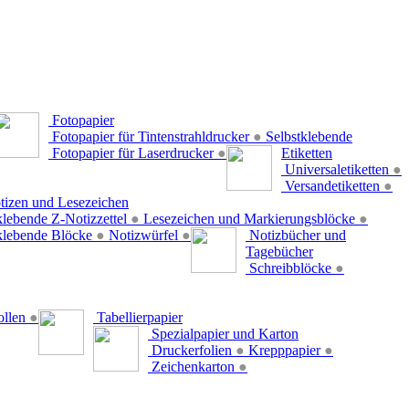
Fotopapier
Fotopapier für Tintenstrahldrucker
●
Selbstklebende
Fotopapier für Laserdrucker
●
Etiketten
Universaletiketten
●
Versandetiketten
●
tizen und Lesezeichen
klebende Z-Notizzettel
●
Lesezeichen und Markierungsblöcke
●
klebende Blöcke
●
Notizwürfel
●
Notizbücher und
Tagebücher
Schreibblöcke
●
ollen
●
Tabellierpapier
Spezialpapier und Karton
Druckerfolien
●
Krepppapier
●
Zeichenkarton
●