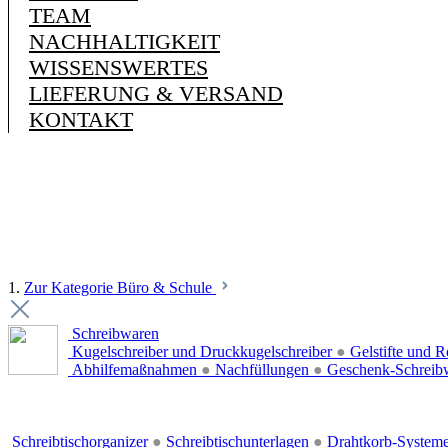
TEAM
NACHHALTIGKEIT
WISSENSWERTES
LIEFERUNG & VERSAND
KONTAKT
1.
Zur Kategorie Büro & Schule
Schreibwaren
Kugelschreiber und Druckkugelschreiber
●
Gelstifte und R
Abhilfemaßnahmen
●
Nachfüllungen
●
Geschenk-Schreib
Schreibtischorganizer
●
Schreibtischunterlagen
●
Drahtkorb-System