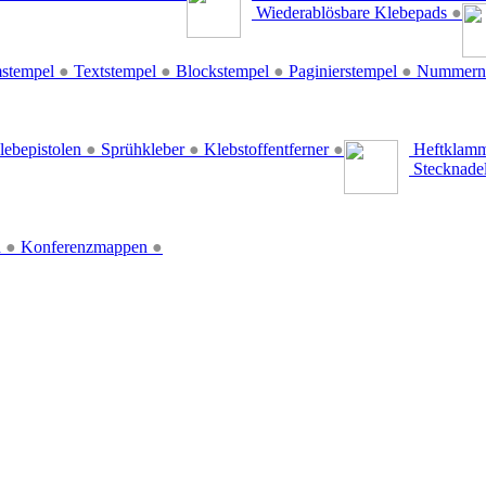
Wiederablösbare Klebepads
●
stempel
●
Textstempel
●
Blockstempel
●
Paginierstempel
●
Nummern
lebepistolen
●
Sprühkleber
●
Klebstoffentferner
●
Heftklamm
Stecknade
n
●
Konferenzmappen
●