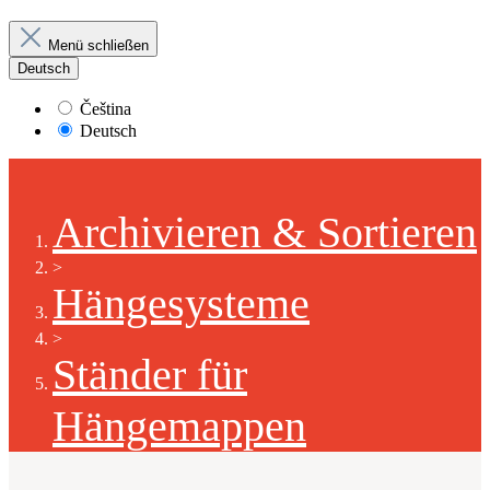
Menü schließen
Deutsch
Čeština
Deutsch
Archivieren & Sortieren
>
Hängesysteme
>
Ständer für
Hängemappen