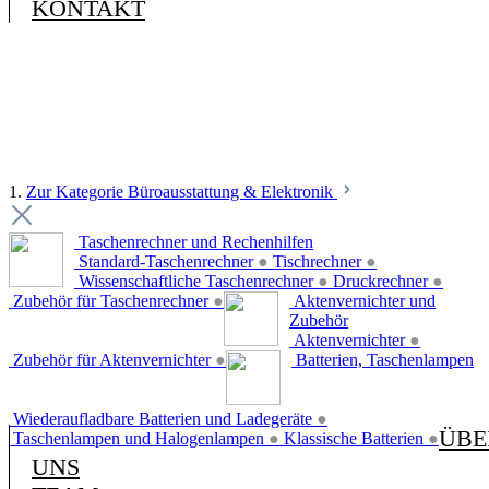
KONTAKT
1.
Zur Kategorie Büroausstattung & Elektronik
Taschenrechner und Rechenhilfen
Standard-Taschenrechner
●
Tischrechner
●
Wissenschaftliche Taschenrechner
●
Druckrechner
●
Zubehör für Taschenrechner
●
Aktenvernichter und
Zubehör
Aktenvernichter
●
Zubehör für Aktenvernichter
●
Batterien, Taschenlampen
Wiederaufladbare Batterien und Ladegeräte
●
ÜBE
Taschenlampen und Halogenlampen
●
Klassische Batterien
●
UNS