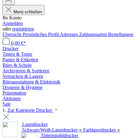
Menü schließen
Ihr Konto
Anmelden
oder
registrieren
Übersicht
Persönliches Profil
Adressen
Zahlungsarten
Bestellungen
0,00 €*
Drucker
Tinten & Toner
Papier & Etiketten
Büro & Schule
Archivieren & Sortieren
Verpacken & Lagern
Büroausstattung & Elektronik
Drogerie & Hygiene
Präsentation
Aktionen
Sale
1.
Zur Kategorie Drucker
Laserdrucker
Schwarz/Weiß-Laserdrucker
●
Farblaserdrucker
●
Tintenstrahldrucker