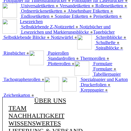
Fotopapier für Tintenstrahldrucker
●
Fotopapier für Laserdrucker
●
Universaletiketten
●
Versandetiketten
●
Rollenetiketten
●
Ordnerrückenetiketten
●
Abnehmbare Etiketten
●
Endlosetiketten
●
Sonstige Etiketten
●
Preisetiketten
●
Lesezeichen
Selbstklebende Z-Notizzettel
●
Notizbücher und
Lesezeichen und Markierungsblöcke
●
Tagebücher
Selbstklebende Blöcke
●
Notizwürfel
●
Schreibblöcke
●
Schulhefte
●
Spiralblöcke
●
Ringbücher
●
Papierollen
Standardrollen
●
Thermorollen
●
Plotterrollen
●
Formulare
Formulare
●
Tabellierpapier
Tachographenrollen
●
Spezialpapier und Karton
Druckerfolien
●
Krepppapier
●
Zeichenkarton
●
ÜBER UNS
TEAM
NACHHALTIGKEIT
WISSENSWERTES
LIEFERUNG & VERSAND