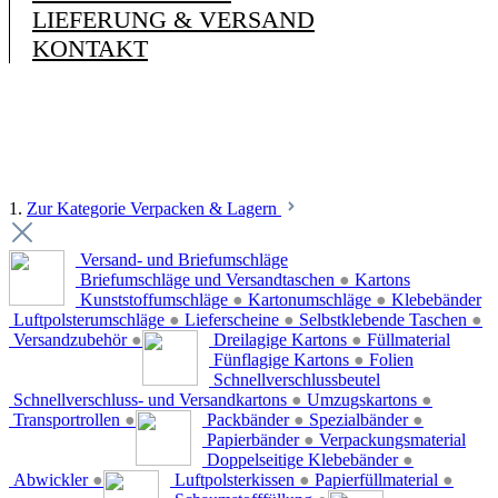
LIEFERUNG & VERSAND
KONTAKT
1.
Zur Kategorie Verpacken & Lagern
Versand- und Briefumschläge
Briefumschläge und Versandtaschen
●
Kartons
Kunststoffumschläge
●
Kartonumschläge
●
Klebebänder
Luftpolsterumschläge
●
Lieferscheine
●
Selbstklebende Taschen
●
Versandzubehör
●
Dreilagige Kartons
●
Füllmaterial
Fünflagige Kartons
●
Folien
Schnellverschlussbeutel
Schnellverschluss- und Versandkartons
●
Umzugskartons
●
Transportrollen
●
Packbänder
●
Spezialbänder
●
Papierbänder
●
Verpackungsmaterial
Doppelseitige Klebebänder
●
Abwickler
●
Luftpolsterkissen
●
Papierfüllmaterial
●