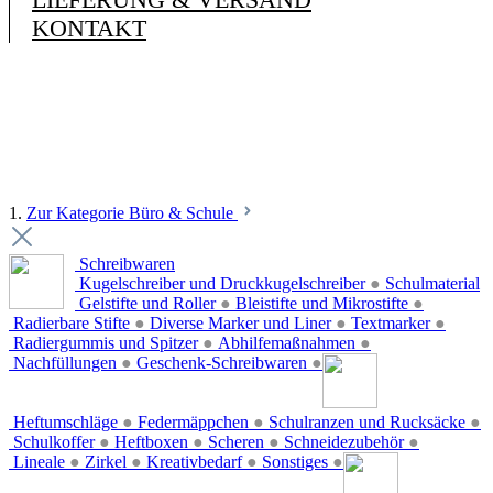
KONTAKT
1.
Zur Kategorie Büro & Schule
Schreibwaren
Kugelschreiber und Druckkugelschreiber
●
Schulmaterial
Gelstifte und Roller
●
Bleistifte und Mikrostifte
●
Radierbare Stifte
●
Diverse Marker und Liner
●
Textmarker
●
Radiergummis und Spitzer
●
Abhilfemaßnahmen
●
Nachfüllungen
●
Geschenk-Schreibwaren
●
Heftumschläge
●
Federmäppchen
●
Schulranzen und Rucksäcke
●
Schulkoffer
●
Heftboxen
●
Scheren
●
Schneidezubehör
●
Lineale
●
Zirkel
●
Kreativbedarf
●
Sonstiges
●