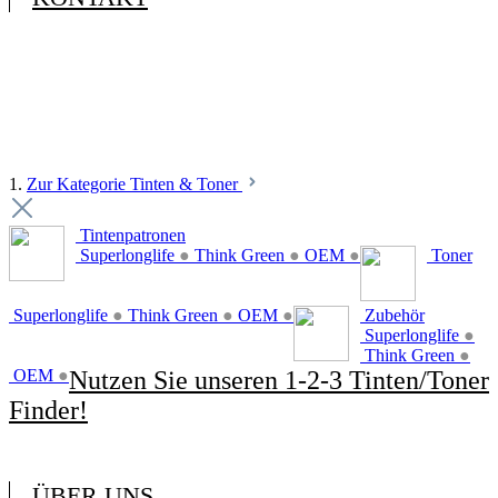
1.
Zur Kategorie Tinten & Toner
Tintenpatronen
Superlonglife
●
Think Green
●
OEM
●
Toner
Superlonglife
●
Think Green
●
OEM
●
Zubehör
Superlonglife
●
Think Green
●
OEM
●
Nutzen Sie unseren 1-2-3 Tinten/Toner
Finder!
ÜBER UNS