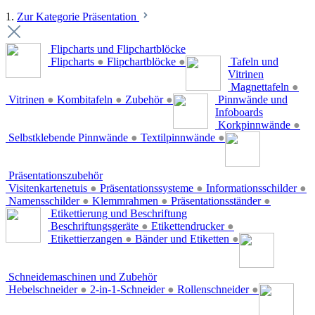
1.
Zur Kategorie Präsentation
Flipcharts und Flipchartblöcke
Flipcharts
●
Flipchartblöcke
●
Tafeln und
Vitrinen
Magnettafeln
●
Vitrinen
●
Kombitafeln
●
Zubehör
●
Pinnwände und
Infoboards
Korkpinnwände
●
Selbstklebende Pinnwände
●
Textilpinnwände
●
Präsentationszubehör
Visitenkartenetuis
●
Präsentationssysteme
●
Informationsschilder
●
Namensschilder
●
Klemmrahmen
●
Präsentationsständer
●
Etikettierung und Beschriftung
Beschriftungsgeräte
●
Etikettendrucker
●
Etikettierzangen
●
Bänder und Etiketten
●
Schneidemaschinen und Zubehör
Hebelschneider
●
2-in-1-Schneider
●
Rollenschneider
●