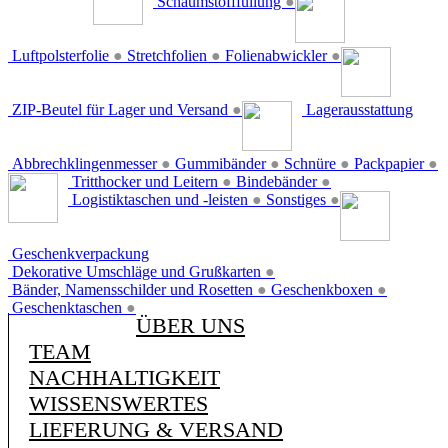
Schaumstofffüllung
●
Luftpolsterfolie
●
Stretchfolien
●
Folienabwickler
●
ZIP-Beutel für Lager und Versand
●
Lagerausstattung
Abbrechklingenmesser
●
Gummibänder
●
Schnüre
●
Packpapier
●
Tritthocker und Leitern
●
Bindebänder
●
Logistiktaschen und -leisten
●
Sonstiges
●
Geschenkverpackung
Dekorative Umschläge und Grußkarten
●
Bänder, Namensschilder und Rosetten
●
Geschenkboxen
●
Geschenktaschen
●
ÜBER UNS
TEAM
NACHHALTIGKEIT
WISSENSWERTES
LIEFERUNG & VERSAND