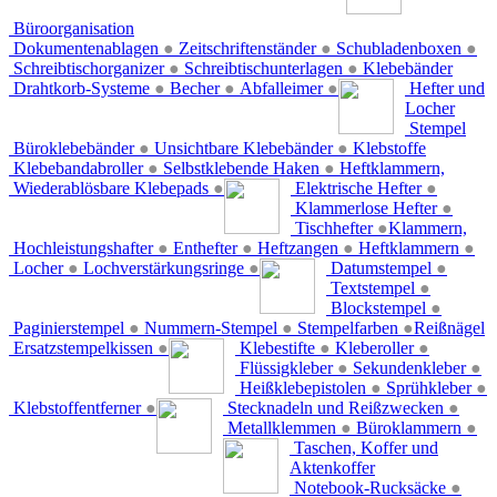
Büroorganisation
Dokumentenablagen
●
Zeitschriftenständer
●
Schubladenboxen
●
Schreibtischorganizer
●
Schreibtischunterlagen
●
Klebebänder
Drahtkorb-Systeme
●
Becher
●
Abfalleimer
●
Hefter und
Locher
Stempel
Büroklebebänder
●
Unsichtbare Klebebänder
●
Klebstoffe
Klebebandabroller
●
Selbstklebende Haken
●
Heftklammern,
Wiederablösbare Klebepads
●
Elektrische Hefter
●
Klammerlose Hefter
●
Tischhefter
●
Klammern,
Hochleistungshafter
●
Enthefter
●
Heftzangen
●
Heftklammern
●
Locher
●
Lochverstärkungsringe
●
Datumstempel
●
Textstempel
●
Blockstempel
●
Paginierstempel
●
Nummern-Stempel
●
Stempelfarben
●
Reißnägel
Ersatzstempelkissen
●
Klebestifte
●
Kleberoller
●
Flüssigkleber
●
Sekundenkleber
●
Heißklebepistolen
●
Sprühkleber
●
Klebstoffentferner
●
Stecknadeln und Reißzwecken
●
Metallklemmen
●
Büroklammern
●
Taschen, Koffer und
Aktenkoffer
Notebook-Rucksäcke
●