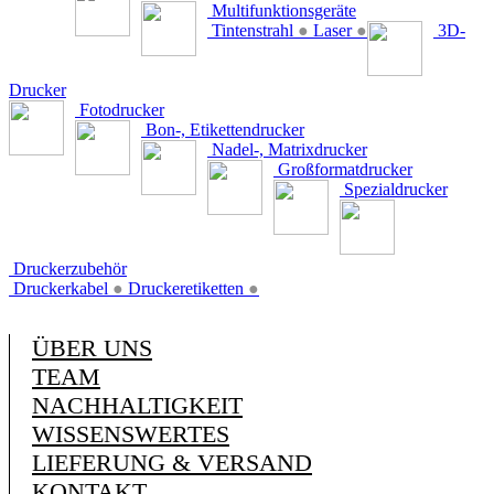
Multifunktionsgeräte
Tintenstrahl
●
Laser
●
3D-
Drucker
Fotodrucker
Bon-, Etikettendrucker
Nadel-, Matrixdrucker
Großformatdrucker
Spezialdrucker
Druckerzubehör
Druckerkabel
●
Druckeretiketten
●
ÜBER UNS
TEAM
NACHHALTIGKEIT
WISSENSWERTES
LIEFERUNG & VERSAND
KONTAKT