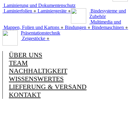
Laminierung und Dokumentenschutz
Laminierfolien
●
Laminiergeräte
●
Bindesysteme und
Zubehör
Multimedia und
Mappen, Folien und Kartons
●
Bindungen
●
Bindemaschinen
●
Präsentationstechnik
Zeigestöcke
●
ÜBER UNS
TEAM
NACHHALTIGKEIT
WISSENSWERTES
LIEFERUNG & VERSAND
KONTAKT