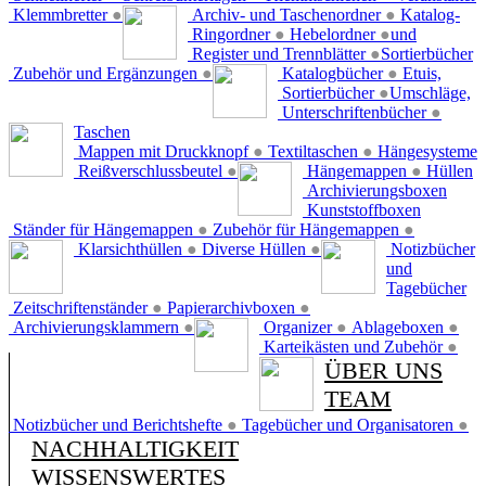
Klemmbretter
●
Archiv- und Taschenordner
●
Katalog-
Ringordner
●
Hebelordner
●
und
Register und Trennblätter
●
Sortierbücher
Zubehör und Ergänzungen
●
Katalogbücher
●
Etuis,
Sortierbücher
●
Umschläge,
Unterschriftenbücher
●
Taschen
Mappen mit Druckknopf
●
Textiltaschen
●
Hängesysteme
Reißverschlussbeutel
●
Hängemappen
●
Hüllen
Archivierungsboxen
Kunststoffboxen
Ständer für Hängemappen
●
Zubehör für Hängemappen
●
Klarsichthüllen
●
Diverse Hüllen
●
Notizbücher
und
Tagebücher
Zeitschriftenständer
●
Papierarchivboxen
●
Archivierungsklammern
●
Organizer
●
Ablageboxen
●
Karteikästen und Zubehör
●
ÜBER UNS
TEAM
Notizbücher und Berichtshefte
●
Tagebücher und Organisatoren
●
NACHHALTIGKEIT
WISSENSWERTES