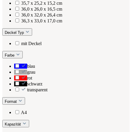
35,7 x 25,2 x 15,2 cm
36,0 x 26,0 x 16,5 cm
36,0 x 32,0 x 26,4 cm
36,3 x 33,0 x 17,0 cm
Deckel Typ
mit Deckel
Farbe
blau
grau
rot
schwarz
transparent
Format
A4
Kapazität