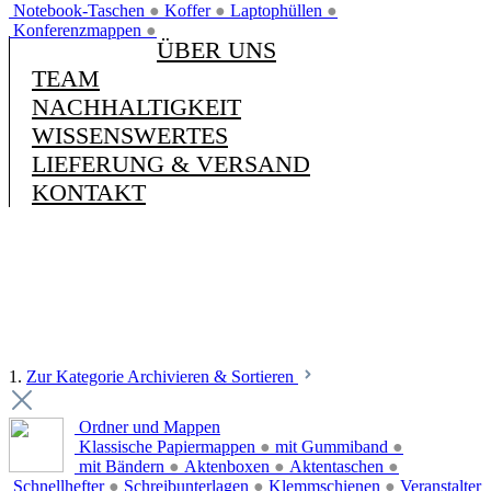
Notebook-Taschen
●
Koffer
●
Laptophüllen
●
Konferenzmappen
●
ÜBER UNS
TEAM
NACHHALTIGKEIT
WISSENSWERTES
LIEFERUNG & VERSAND
KONTAKT
1.
Zur Kategorie Archivieren & Sortieren
Ordner und Mappen
Klassische Papiermappen
●
mit Gummiband
●
mit Bändern
●
Aktenboxen
●
Aktentaschen
●
Schnellhefter
●
Schreibunterlagen
●
Klemmschienen
●
Veranstalter