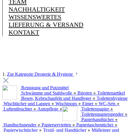
TEAM
NACHHALTIGKEIT
WISSENSWERTES
LIEFERUNG & VERSAND
KONTAKT
1.
Zur Kategorie Drogerie & Hygiene
Reinigung und Putzmittel
Schwämme und Stahlwolle
●
Bürsten
●
Toilettenartikel
Besen, Kehrschaufeln und Handfeger
●
Toilettenhygiene
Wischtücher und Lappen
●
Wischmops
●
Eimer
●
WC-Sets
●
Luftentfeuchter
●
Autopflege
●
Toilettenpapier
●
Toilettenpapierspender
●
Papierhandtücher
●
Handtuchspender
●
Papierservietten
●
Papiertaschentücher
●
Papierwischtücher
●
Textil- und Handtücher
●
Mülleimer und