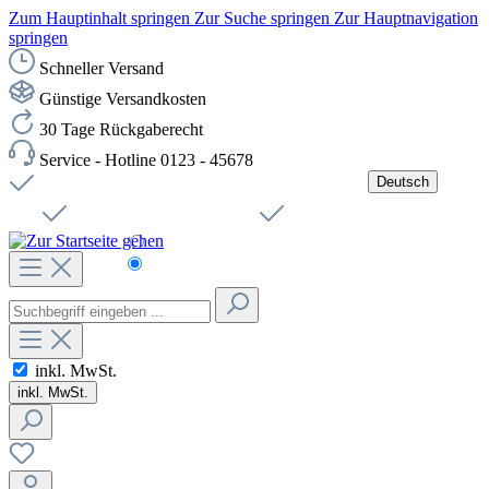
Zum Hauptinhalt springen
Zur Suche springen
Zur Hauptnavigation
springen
Schneller Versand
Günstige Versandkosten
30 Tage Rückgaberecht
Service - Hotline 0123 - 45678
Deutsch
Versandkostenfreie Lieferung ab 49,00€ Netto
Jobs
Sichere SSL-Verbindung
Schnelle Lieferung
Čeština
Helpdesk
Nachhaltigkeit
Deutsch
inkl. MwSt.
inkl. MwSt.