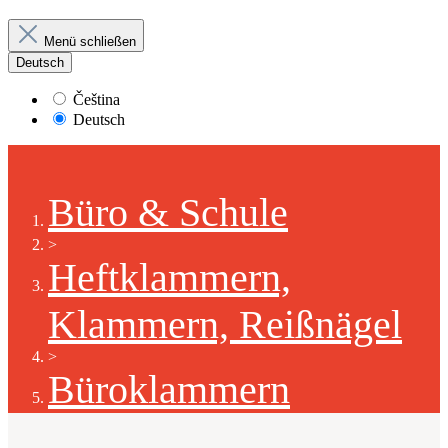
Menü schließen
Deutsch
Čeština
Deutsch
Büro & Schule
>
Heftklammern,
Klammern, Reißnägel
>
Büroklammern