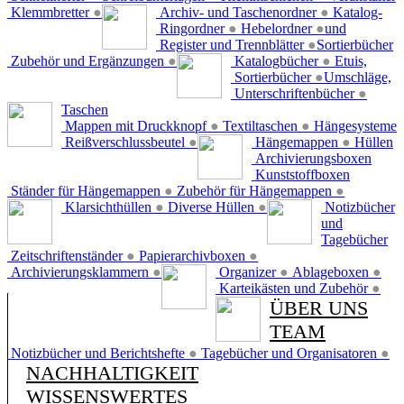
Klemmbretter
●
Archiv- und Taschenordner
●
Katalog-
Ringordner
●
Hebelordner
●
und
Register und Trennblätter
●
Sortierbücher
Zubehör und Ergänzungen
●
Katalogbücher
●
Etuis,
Sortierbücher
●
Umschläge,
Unterschriftenbücher
●
Taschen
Mappen mit Druckknopf
●
Textiltaschen
●
Hängesysteme
Reißverschlussbeutel
●
Hängemappen
●
Hüllen
Archivierungsboxen
Kunststoffboxen
Ständer für Hängemappen
●
Zubehör für Hängemappen
●
Klarsichthüllen
●
Diverse Hüllen
●
Notizbücher
und
Tagebücher
Zeitschriftenständer
●
Papierarchivboxen
●
Archivierungsklammern
●
Organizer
●
Ablageboxen
●
Karteikästen und Zubehör
●
ÜBER UNS
TEAM
Notizbücher und Berichtshefte
●
Tagebücher und Organisatoren
●
NACHHALTIGKEIT
WISSENSWERTES