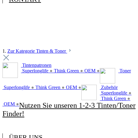
1.
Zur Kategorie Tinten & Toner
Tintenpatronen
Superlonglife
●
Think Green
●
OEM
●
Toner
Superlonglife
●
Think Green
●
OEM
●
Zubehör
Superlonglife
●
Think Green
●
OEM
●
Nutzen Sie unseren 1-2-3 Tinten/Toner
Finder!
ÜBER UNS