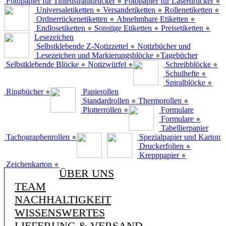
Fotopapier für Tintenstrahldrucker
●
Fotopapier für Laserdrucker
●
Universaletiketten
●
Versandetiketten
●
Rollenetiketten
●
Ordnerrückenetiketten
●
Abnehmbare Etiketten
●
Endlosetiketten
●
Sonstige Etiketten
●
Preisetiketten
●
Lesezeichen
Selbstklebende Z-Notizzettel
●
Notizbücher und
Lesezeichen und Markierungsblöcke
●
Tagebücher
Selbstklebende Blöcke
●
Notizwürfel
●
Schreibblöcke
●
Schulhefte
●
Spiralblöcke
●
Ringbücher
●
Papierollen
Standardrollen
●
Thermorollen
●
Plotterrollen
●
Formulare
Formulare
●
Tabellierpapier
Tachographenrollen
●
Spezialpapier und Karton
Druckerfolien
●
Krepppapier
●
Zeichenkarton
●
ÜBER UNS
TEAM
NACHHALTIGKEIT
WISSENSWERTES
LIEFERUNG & VERSAND