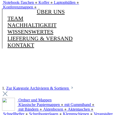
Notebook-Taschen
●
Koffer
●
Laptophüllen
●
Konferenzmappen
●
ÜBER UNS
TEAM
NACHHALTIGKEIT
WISSENSWERTES
LIEFERUNG & VERSAND
KONTAKT
1.
Zur Kategorie Archivieren & Sortieren
Ordner und Mappen
Klassische Papiermappen
●
mit Gummiband
●
mit Bändern
●
Aktenboxen
●
Aktentaschen
●
Schnellhefter
●
Schreibunterlagen
●
Klemmschienen
●
Veranstalter