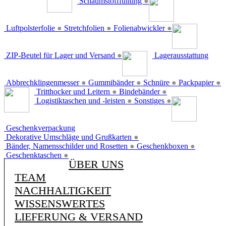
Schaumstofffüllung
●
Luftpolsterfolie
●
Stretchfolien
●
Folienabwickler
●
ZIP-Beutel für Lager und Versand
●
Lagerausstattung
Abbrechklingenmesser
●
Gummibänder
●
Schnüre
●
Packpapier
●
Tritthocker und Leitern
●
Bindebänder
●
Logistiktaschen und -leisten
●
Sonstiges
●
Geschenkverpackung
Dekorative Umschläge und Grußkarten
●
Bänder, Namensschilder und Rosetten
●
Geschenkboxen
●
Geschenktaschen
●
ÜBER UNS
TEAM
NACHHALTIGKEIT
WISSENSWERTES
LIEFERUNG & VERSAND