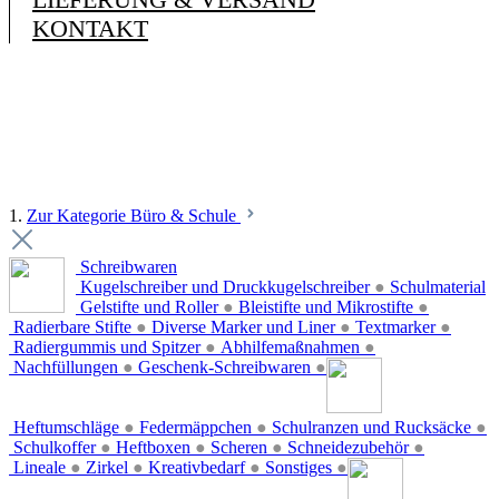
KONTAKT
1.
Zur Kategorie Büro & Schule
Schreibwaren
Kugelschreiber und Druckkugelschreiber
●
Schulmaterial
Gelstifte und Roller
●
Bleistifte und Mikrostifte
●
Radierbare Stifte
●
Diverse Marker und Liner
●
Textmarker
●
Radiergummis und Spitzer
●
Abhilfemaßnahmen
●
Nachfüllungen
●
Geschenk-Schreibwaren
●
Heftumschläge
●
Federmäppchen
●
Schulranzen und Rucksäcke
●
Schulkoffer
●
Heftboxen
●
Scheren
●
Schneidezubehör
●
Lineale
●
Zirkel
●
Kreativbedarf
●
Sonstiges
●