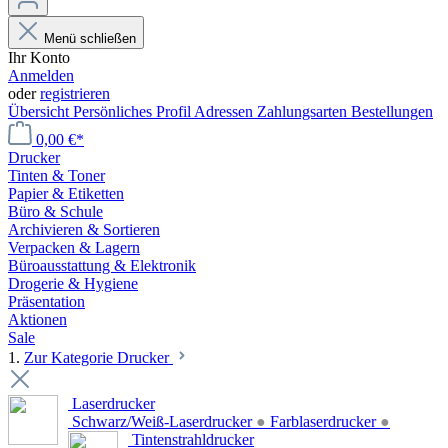
Menü schließen
Ihr Konto
Anmelden
oder
registrieren
Übersicht
Persönliches Profil
Adressen
Zahlungsarten
Bestellungen
0,00 €*
Drucker
Tinten & Toner
Papier & Etiketten
Büro & Schule
Archivieren & Sortieren
Verpacken & Lagern
Büroausstattung & Elektronik
Drogerie & Hygiene
Präsentation
Aktionen
Sale
1.
Zur Kategorie Drucker
Laserdrucker
Schwarz/Weiß-Laserdrucker
●
Farblaserdrucker
●
Tintenstrahldrucker