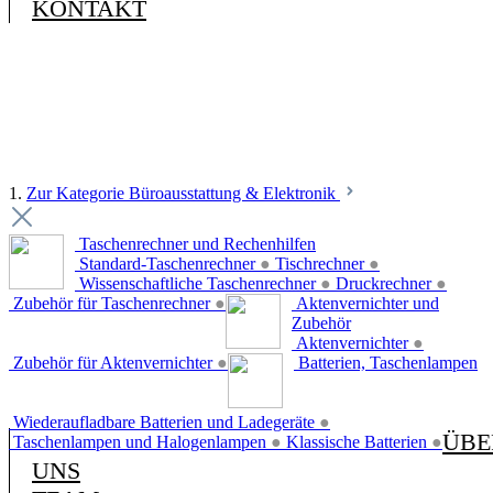
KONTAKT
1.
Zur Kategorie Büroausstattung & Elektronik
Taschenrechner und Rechenhilfen
Standard-Taschenrechner
●
Tischrechner
●
Wissenschaftliche Taschenrechner
●
Druckrechner
●
Zubehör für Taschenrechner
●
Aktenvernichter und
Zubehör
Aktenvernichter
●
Zubehör für Aktenvernichter
●
Batterien, Taschenlampen
Wiederaufladbare Batterien und Ladegeräte
●
ÜBE
Taschenlampen und Halogenlampen
●
Klassische Batterien
●
UNS