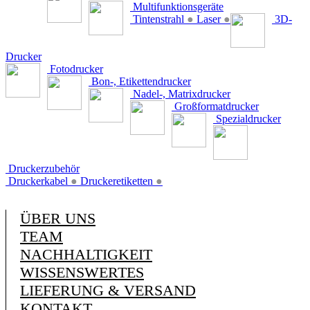
Multifunktionsgeräte
Tintenstrahl
●
Laser
●
3D-
Drucker
Fotodrucker
Bon-, Etikettendrucker
Nadel-, Matrixdrucker
Großformatdrucker
Spezialdrucker
Druckerzubehör
Druckerkabel
●
Druckeretiketten
●
ÜBER UNS
TEAM
NACHHALTIGKEIT
WISSENSWERTES
LIEFERUNG & VERSAND
KONTAKT