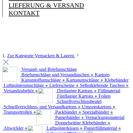
LIEFERUNG & VERSAND
KONTAKT
1.
Zur Kategorie Verpacken & Lagern
Versand- und Briefumschläge
Briefumschläge und Versandtaschen
●
Kartons
Kunststoffumschläge
●
Kartonumschläge
●
Klebebänder
Luftpolsterumschläge
●
Lieferscheine
●
Selbstklebende Taschen
●
Versandzubehör
●
Dreilagige Kartons
●
Füllmaterial
Fünflagige Kartons
●
Folien
Schnellverschlussbeutel
Schnellverschluss- und Versandkartons
●
Umzugskartons
●
Transportrollen
●
Packbänder
●
Spezialbänder
●
Papierbänder
●
Verpackungsmaterial
Doppelseitige Klebebänder
●
Abwickler
●
Luftpolsterkissen
●
Papierfüllmaterial
●