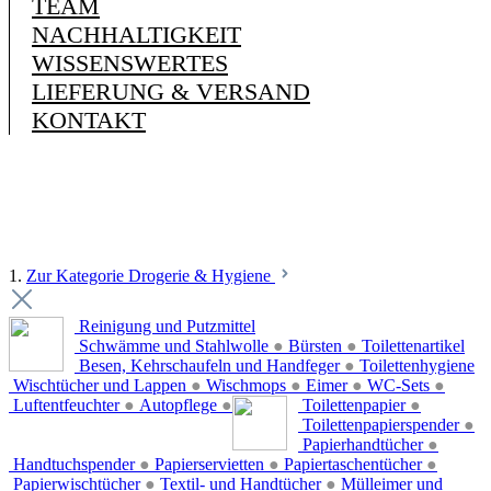
TEAM
NACHHALTIGKEIT
WISSENSWERTES
LIEFERUNG & VERSAND
KONTAKT
1.
Zur Kategorie Drogerie & Hygiene
Reinigung und Putzmittel
Schwämme und Stahlwolle
●
Bürsten
●
Toilettenartikel
Besen, Kehrschaufeln und Handfeger
●
Toilettenhygiene
Wischtücher und Lappen
●
Wischmops
●
Eimer
●
WC-Sets
●
Luftentfeuchter
●
Autopflege
●
Toilettenpapier
●
Toilettenpapierspender
●
Papierhandtücher
●
Handtuchspender
●
Papierservietten
●
Papiertaschentücher
●
Papierwischtücher
●
Textil- und Handtücher
●
Mülleimer und