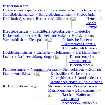
Büroorganisation
Dokumentenablagen
●
Zeitschriftenständer
●
Schubladenboxen
●
Schreibtischorganizer
●
Schreibtischunterlagen
●
Klebebänder
Drahtkorb-Systeme
●
Becher
●
Abfalleimer
●
Hefter und
Locher
Stempel
Büroklebebänder
●
Unsichtbare Klebebänder
●
Klebstoffe
Klebebandabroller
●
Selbstklebende Haken
●
Heftklammern,
Wiederablösbare Klebepads
●
Elektrische Hefter
●
Klammerlose Hefter
●
Tischhefter
●
Klammern,
Hochleistungshafter
●
Enthefter
●
Heftzangen
●
Heftklammern
●
Locher
●
Lochverstärkungsringe
●
Datumstempel
●
Textstempel
●
Blockstempel
●
Paginierstempel
●
Nummern-Stempel
●
Stempelfarben
●
Reißnägel
Ersatzstempelkissen
●
Klebestifte
●
Kleberoller
●
Flüssigkleber
●
Sekundenkleber
●
Heißklebepistolen
●
Sprühkleber
●
Klebstoffentferner
●
Stecknadeln und Reißzwecken
●
Metallklemmen
●
Büroklammern
●
Taschen, Koffer und
Aktenkoffer
Notebook-Rucksäcke
●