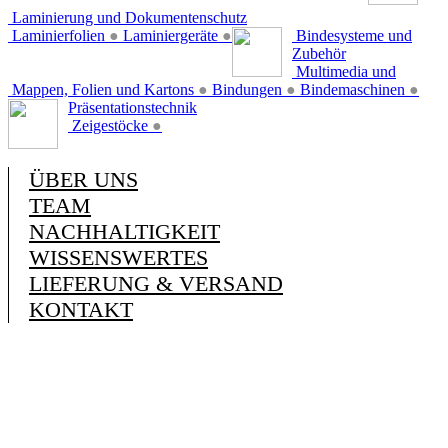
Laminierung und Dokumentenschutz
Laminierfolien
●
Laminiergeräte
●
Bindesysteme und
Zubehör
Multimedia und
Mappen, Folien und Kartons
●
Bindungen
●
Bindemaschinen
●
Präsentationstechnik
Zeigestöcke
●
ÜBER UNS
TEAM
NACHHALTIGKEIT
WISSENSWERTES
LIEFERUNG & VERSAND
KONTAKT