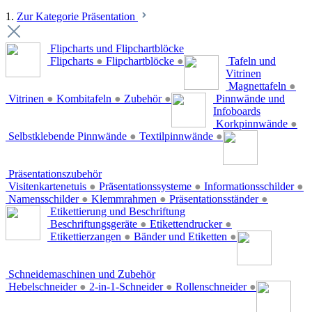
1.
Zur Kategorie Präsentation
Flipcharts und Flipchartblöcke
Flipcharts
●
Flipchartblöcke
●
Tafeln und
Vitrinen
Magnettafeln
●
Vitrinen
●
Kombitafeln
●
Zubehör
●
Pinnwände und
Infoboards
Korkpinnwände
●
Selbstklebende Pinnwände
●
Textilpinnwände
●
Präsentationszubehör
Visitenkartenetuis
●
Präsentationssysteme
●
Informationsschilder
●
Namensschilder
●
Klemmrahmen
●
Präsentationsständer
●
Etikettierung und Beschriftung
Beschriftungsgeräte
●
Etikettendrucker
●
Etikettierzangen
●
Bänder und Etiketten
●
Schneidemaschinen und Zubehör
Hebelschneider
●
2-in-1-Schneider
●
Rollenschneider
●