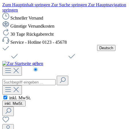
Zum Hauptinhalt springen
Zur Suche springen
Zur Hauptnavigation
springen
Schneller Versand
Günstige Versandkosten
30 Tage Rückgaberecht
Service - Hotline 0123 - 45678
Deutsch
Versandkostenfreie Lieferung ab 49,00€ Netto
Jobs
Sichere SSL-Verbindung
Schnelle Lieferung
Čeština
Helpdesk
Nachhaltigkeit
Deutsch
inkl. MwSt.
inkl. MwSt.