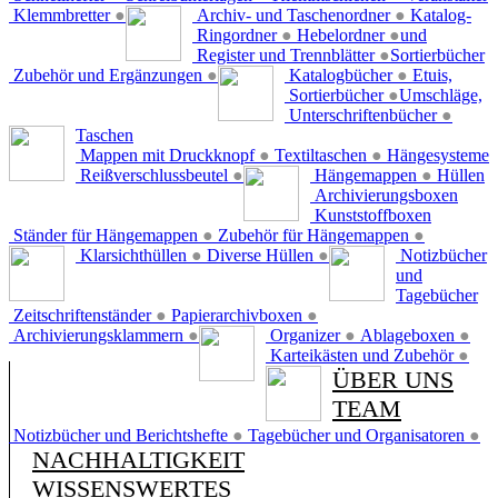
Klemmbretter
●
Archiv- und Taschenordner
●
Katalog-
Ringordner
●
Hebelordner
●
und
Register und Trennblätter
●
Sortierbücher
Zubehör und Ergänzungen
●
Katalogbücher
●
Etuis,
Sortierbücher
●
Umschläge,
Unterschriftenbücher
●
Taschen
Mappen mit Druckknopf
●
Textiltaschen
●
Hängesysteme
Reißverschlussbeutel
●
Hängemappen
●
Hüllen
Archivierungsboxen
Kunststoffboxen
Ständer für Hängemappen
●
Zubehör für Hängemappen
●
Klarsichthüllen
●
Diverse Hüllen
●
Notizbücher
und
Tagebücher
Zeitschriftenständer
●
Papierarchivboxen
●
Archivierungsklammern
●
Organizer
●
Ablageboxen
●
Karteikästen und Zubehör
●
ÜBER UNS
TEAM
Notizbücher und Berichtshefte
●
Tagebücher und Organisatoren
●
NACHHALTIGKEIT
WISSENSWERTES