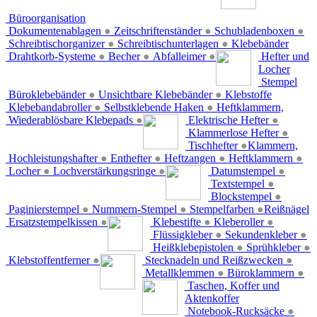
Büroorganisation
Dokumentenablagen
●
Zeitschriftenständer
●
Schubladenboxen
●
Schreibtischorganizer
●
Schreibtischunterlagen
●
Klebebänder
Drahtkorb-Systeme
●
Becher
●
Abfalleimer
●
Hefter und
Locher
Stempel
Büroklebebänder
●
Unsichtbare Klebebänder
●
Klebstoffe
Klebebandabroller
●
Selbstklebende Haken
●
Heftklammern,
Wiederablösbare Klebepads
●
Elektrische Hefter
●
Klammerlose Hefter
●
Tischhefter
●
Klammern,
Hochleistungshafter
●
Enthefter
●
Heftzangen
●
Heftklammern
●
Locher
●
Lochverstärkungsringe
●
Datumstempel
●
Textstempel
●
Blockstempel
●
Paginierstempel
●
Nummern-Stempel
●
Stempelfarben
●
Reißnägel
Ersatzstempelkissen
●
Klebestifte
●
Kleberoller
●
Flüssigkleber
●
Sekundenkleber
●
Heißklebepistolen
●
Sprühkleber
●
Klebstoffentferner
●
Stecknadeln und Reißzwecken
●
Metallklemmen
●
Büroklammern
●
Taschen, Koffer und
Aktenkoffer
Notebook-Rucksäcke
●