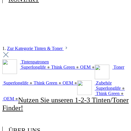
1.
Zur Kategorie Tinten & Toner
Tintenpatronen
Superlonglife
●
Think Green
●
OEM
●
Toner
Superlonglife
●
Think Green
●
OEM
●
Zubehör
Superlonglife
●
Think Green
●
OEM
●
Nutzen Sie unseren 1-2-3 Tinten/Toner
Finder!
ÜBER UNS