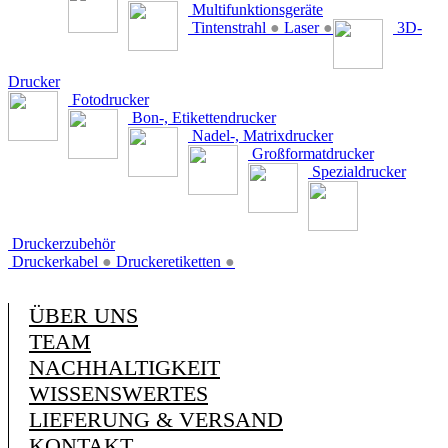
Multifunktionsgeräte
Tintenstrahl
●
Laser
●
3D-
Drucker
Fotodrucker
Bon-, Etikettendrucker
Nadel-, Matrixdrucker
Großformatdrucker
Spezialdrucker
Druckerzubehör
Druckerkabel
●
Druckeretiketten
●
ÜBER UNS
TEAM
NACHHALTIGKEIT
WISSENSWERTES
LIEFERUNG & VERSAND
KONTAKT