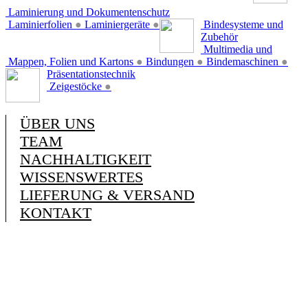
Laminierung und Dokumentenschutz
Laminierfolien
●
Laminiergeräte
●
Bindesysteme und
Zubehör
Multimedia und
Mappen, Folien und Kartons
●
Bindungen
●
Bindemaschinen
●
Präsentationstechnik
Zeigestöcke
●
ÜBER UNS
TEAM
NACHHALTIGKEIT
WISSENSWERTES
LIEFERUNG & VERSAND
KONTAKT