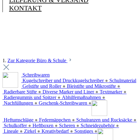
KONTAKT
1.
Zur Kategorie Büro & Schule
Schreibwaren
Kugelschreiber und Druckkugelschreiber
●
Schulmaterial
Gelstifte und Roller
●
Bleistifte und Mikrostifte
●
Radierbare Stifte
●
Diverse Marker und Liner
●
Textmarker
●
Radiergummis und Spitzer
●
Abhilfemaßnahmen
●
Nachfüllungen
●
Geschenk-Schreibwaren
●
Heftumschläge
●
Federmäppchen
●
Schulranzen und Rucksäcke
●
Schulkoffer
●
Heftboxen
●
Scheren
●
Schneidezubehör
●
Lineale
●
Zirkel
●
Kreativbedarf
●
Sonstiges
●