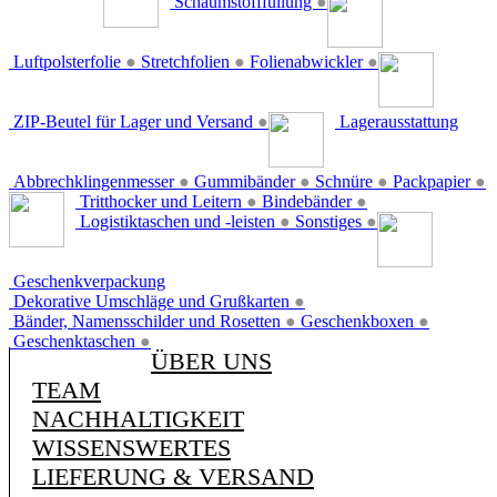
Schaumstofffüllung
●
Luftpolsterfolie
●
Stretchfolien
●
Folienabwickler
●
ZIP-Beutel für Lager und Versand
●
Lagerausstattung
Abbrechklingenmesser
●
Gummibänder
●
Schnüre
●
Packpapier
●
Tritthocker und Leitern
●
Bindebänder
●
Logistiktaschen und -leisten
●
Sonstiges
●
Geschenkverpackung
Dekorative Umschläge und Grußkarten
●
Bänder, Namensschilder und Rosetten
●
Geschenkboxen
●
Geschenktaschen
●
ÜBER UNS
TEAM
NACHHALTIGKEIT
WISSENSWERTES
LIEFERUNG & VERSAND