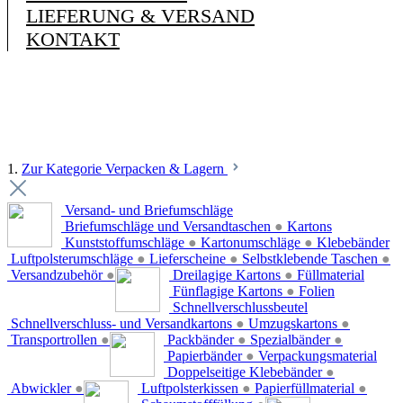
LIEFERUNG & VERSAND
KONTAKT
1.
Zur Kategorie Verpacken & Lagern
Versand- und Briefumschläge
Briefumschläge und Versandtaschen
●
Kartons
Kunststoffumschläge
●
Kartonumschläge
●
Klebebänder
Luftpolsterumschläge
●
Lieferscheine
●
Selbstklebende Taschen
●
Versandzubehör
●
Dreilagige Kartons
●
Füllmaterial
Fünflagige Kartons
●
Folien
Schnellverschlussbeutel
Schnellverschluss- und Versandkartons
●
Umzugskartons
●
Transportrollen
●
Packbänder
●
Spezialbänder
●
Papierbänder
●
Verpackungsmaterial
Doppelseitige Klebebänder
●
Abwickler
●
Luftpolsterkissen
●
Papierfüllmaterial
●