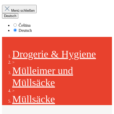
Menü schließen
Deutsch
Čeština
Deutsch
Drogerie & Hygiene
>
Mülleimer und
Müllsäcke
>
Müllsäcke