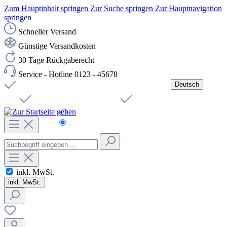
Zum Hauptinhalt springen
Zur Suche springen
Zur Hauptnavigation
springen
Schneller Versand
Günstige Versandkosten
30 Tage Rückgaberecht
Service - Hotline 0123 - 45678
Deutsch
Versandkostenfreie Lieferung ab 49,00€ Netto
Jobs
Sichere SSL-Verbindung
Schnelle Lieferung
Čeština
Helpdesk
Nachhaltigkeit
Deutsch
inkl. MwSt.
inkl. MwSt.