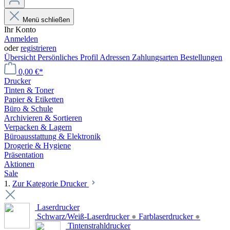
Menü schließen
Ihr Konto
Anmelden
oder
registrieren
Übersicht
Persönliches Profil
Adressen
Zahlungsarten
Bestellungen
0,00 €*
Drucker
Tinten & Toner
Papier & Etiketten
Büro & Schule
Archivieren & Sortieren
Verpacken & Lagern
Büroausstattung & Elektronik
Drogerie & Hygiene
Präsentation
Aktionen
Sale
1.
Zur Kategorie Drucker
Laserdrucker
Schwarz/Weiß-Laserdrucker
●
Farblaserdrucker
●
Tintenstrahldrucker