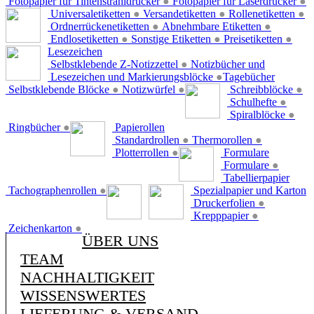
Fotopapier für Tintenstrahldrucker
●
Fotopapier für Laserdrucker
●
Universaletiketten
●
Versandetiketten
●
Rollenetiketten
●
Ordnerrückenetiketten
●
Abnehmbare Etiketten
●
Endlosetiketten
●
Sonstige Etiketten
●
Preisetiketten
●
Lesezeichen
Selbstklebende Z-Notizzettel
●
Notizbücher und
Lesezeichen und Markierungsblöcke
●
Tagebücher
Selbstklebende Blöcke
●
Notizwürfel
●
Schreibblöcke
●
Schulhefte
●
Spiralblöcke
●
Ringbücher
●
Papierollen
Standardrollen
●
Thermorollen
●
Plotterrollen
●
Formulare
Formulare
●
Tabellierpapier
Tachographenrollen
●
Spezialpapier und Karton
Druckerfolien
●
Krepppapier
●
Zeichenkarton
●
ÜBER UNS
TEAM
NACHHALTIGKEIT
WISSENSWERTES
LIEFERUNG & VERSAND