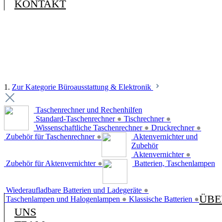
KONTAKT
1.
Zur Kategorie Büroausstattung & Elektronik
Taschenrechner und Rechenhilfen
Standard-Taschenrechner
●
Tischrechner
●
Wissenschaftliche Taschenrechner
●
Druckrechner
●
Zubehör für Taschenrechner
●
Aktenvernichter und
Zubehör
Aktenvernichter
●
Zubehör für Aktenvernichter
●
Batterien, Taschenlampen
Wiederaufladbare Batterien und Ladegeräte
●
ÜBE
Taschenlampen und Halogenlampen
●
Klassische Batterien
●
UNS