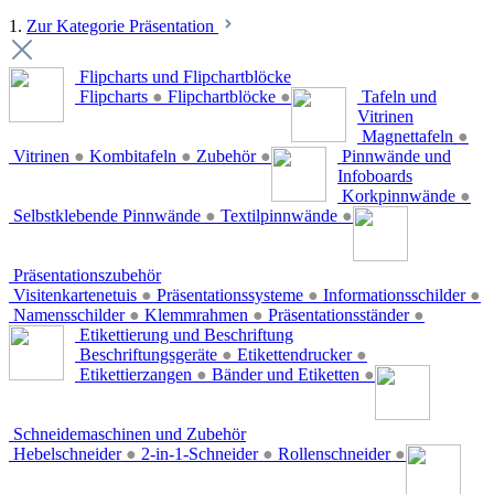
1.
Zur Kategorie Präsentation
Flipcharts und Flipchartblöcke
Flipcharts
●
Flipchartblöcke
●
Tafeln und
Vitrinen
Magnettafeln
●
Vitrinen
●
Kombitafeln
●
Zubehör
●
Pinnwände und
Infoboards
Korkpinnwände
●
Selbstklebende Pinnwände
●
Textilpinnwände
●
Präsentationszubehör
Visitenkartenetuis
●
Präsentationssysteme
●
Informationsschilder
●
Namensschilder
●
Klemmrahmen
●
Präsentationsständer
●
Etikettierung und Beschriftung
Beschriftungsgeräte
●
Etikettendrucker
●
Etikettierzangen
●
Bänder und Etiketten
●
Schneidemaschinen und Zubehör
Hebelschneider
●
2-in-1-Schneider
●
Rollenschneider
●