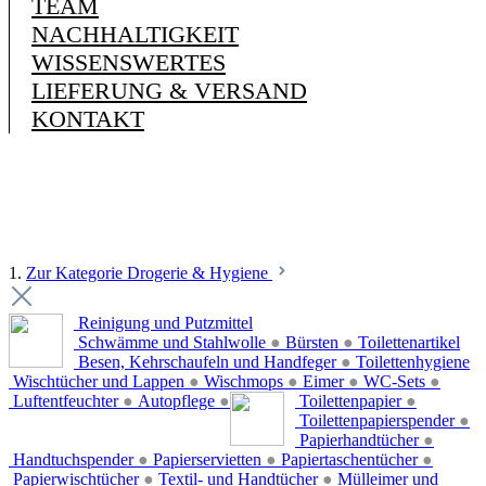
TEAM
NACHHALTIGKEIT
WISSENSWERTES
LIEFERUNG & VERSAND
KONTAKT
1.
Zur Kategorie Drogerie & Hygiene
Reinigung und Putzmittel
Schwämme und Stahlwolle
●
Bürsten
●
Toilettenartikel
Besen, Kehrschaufeln und Handfeger
●
Toilettenhygiene
Wischtücher und Lappen
●
Wischmops
●
Eimer
●
WC-Sets
●
Luftentfeuchter
●
Autopflege
●
Toilettenpapier
●
Toilettenpapierspender
●
Papierhandtücher
●
Handtuchspender
●
Papierservietten
●
Papiertaschentücher
●
Papierwischtücher
●
Textil- und Handtücher
●
Mülleimer und