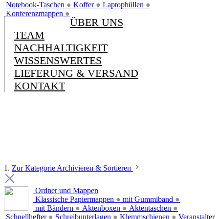
Notebook-Taschen
●
Koffer
●
Laptophüllen
●
Konferenzmappen
●
ÜBER UNS
TEAM
NACHHALTIGKEIT
WISSENSWERTES
LIEFERUNG & VERSAND
KONTAKT
1.
Zur Kategorie Archivieren & Sortieren
Ordner und Mappen
Klassische Papiermappen
●
mit Gummiband
●
mit Bändern
●
Aktenboxen
●
Aktentaschen
●
Schnellhefter
●
Schreibunterlagen
●
Klemmschienen
●
Veranstalter