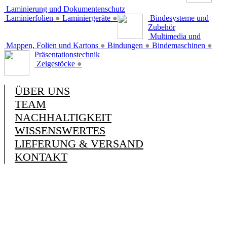
Laminierung und Dokumentenschutz
Laminierfolien
●
Laminiergeräte
●
Bindesysteme und
Zubehör
Multimedia und
Mappen, Folien und Kartons
●
Bindungen
●
Bindemaschinen
●
Präsentationstechnik
Zeigestöcke
●
ÜBER UNS
TEAM
NACHHALTIGKEIT
WISSENSWERTES
LIEFERUNG & VERSAND
KONTAKT