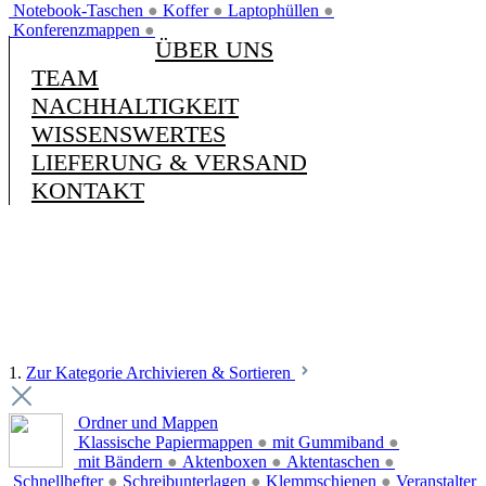
Notebook-Taschen
●
Koffer
●
Laptophüllen
●
Konferenzmappen
●
ÜBER UNS
TEAM
NACHHALTIGKEIT
WISSENSWERTES
LIEFERUNG & VERSAND
KONTAKT
1.
Zur Kategorie Archivieren & Sortieren
Ordner und Mappen
Klassische Papiermappen
●
mit Gummiband
●
mit Bändern
●
Aktenboxen
●
Aktentaschen
●
Schnellhefter
●
Schreibunterlagen
●
Klemmschienen
●
Veranstalter