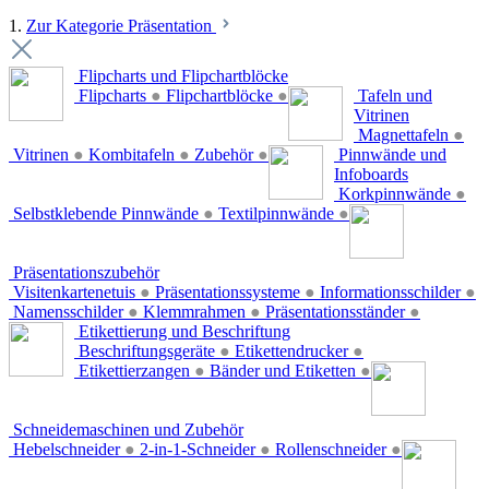
1.
Zur Kategorie Präsentation
Flipcharts und Flipchartblöcke
Flipcharts
●
Flipchartblöcke
●
Tafeln und
Vitrinen
Magnettafeln
●
Vitrinen
●
Kombitafeln
●
Zubehör
●
Pinnwände und
Infoboards
Korkpinnwände
●
Selbstklebende Pinnwände
●
Textilpinnwände
●
Präsentationszubehör
Visitenkartenetuis
●
Präsentationssysteme
●
Informationsschilder
●
Namensschilder
●
Klemmrahmen
●
Präsentationsständer
●
Etikettierung und Beschriftung
Beschriftungsgeräte
●
Etikettendrucker
●
Etikettierzangen
●
Bänder und Etiketten
●
Schneidemaschinen und Zubehör
Hebelschneider
●
2-in-1-Schneider
●
Rollenschneider
●