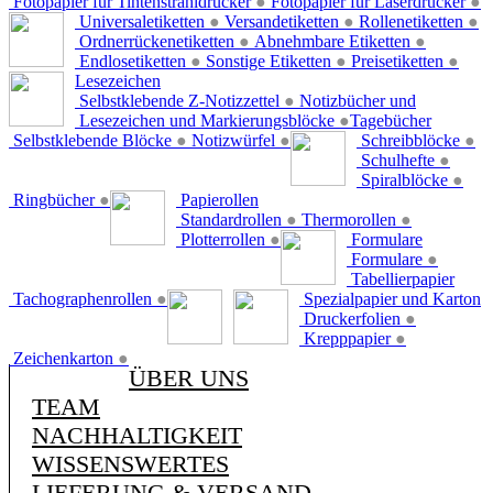
Fotopapier für Tintenstrahldrucker
●
Fotopapier für Laserdrucker
●
Universaletiketten
●
Versandetiketten
●
Rollenetiketten
●
Ordnerrückenetiketten
●
Abnehmbare Etiketten
●
Endlosetiketten
●
Sonstige Etiketten
●
Preisetiketten
●
Lesezeichen
Selbstklebende Z-Notizzettel
●
Notizbücher und
Lesezeichen und Markierungsblöcke
●
Tagebücher
Selbstklebende Blöcke
●
Notizwürfel
●
Schreibblöcke
●
Schulhefte
●
Spiralblöcke
●
Ringbücher
●
Papierollen
Standardrollen
●
Thermorollen
●
Plotterrollen
●
Formulare
Formulare
●
Tabellierpapier
Tachographenrollen
●
Spezialpapier und Karton
Druckerfolien
●
Krepppapier
●
Zeichenkarton
●
ÜBER UNS
TEAM
NACHHALTIGKEIT
WISSENSWERTES
LIEFERUNG & VERSAND