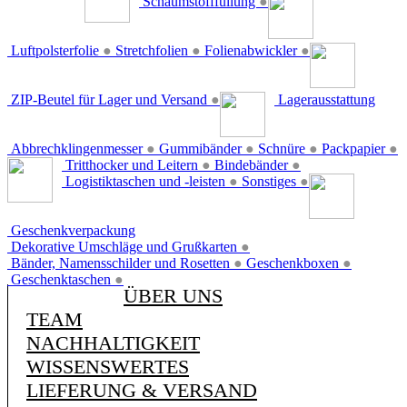
Schaumstofffüllung
●
Luftpolsterfolie
●
Stretchfolien
●
Folienabwickler
●
ZIP-Beutel für Lager und Versand
●
Lagerausstattung
Abbrechklingenmesser
●
Gummibänder
●
Schnüre
●
Packpapier
●
Tritthocker und Leitern
●
Bindebänder
●
Logistiktaschen und -leisten
●
Sonstiges
●
Geschenkverpackung
Dekorative Umschläge und Grußkarten
●
Bänder, Namensschilder und Rosetten
●
Geschenkboxen
●
Geschenktaschen
●
ÜBER UNS
TEAM
NACHHALTIGKEIT
WISSENSWERTES
LIEFERUNG & VERSAND