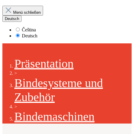
Menü schließen
Deutsch
Čeština
Deutsch
Präsentation
>
Bindesysteme und
Zubehör
>
Bindemaschinen