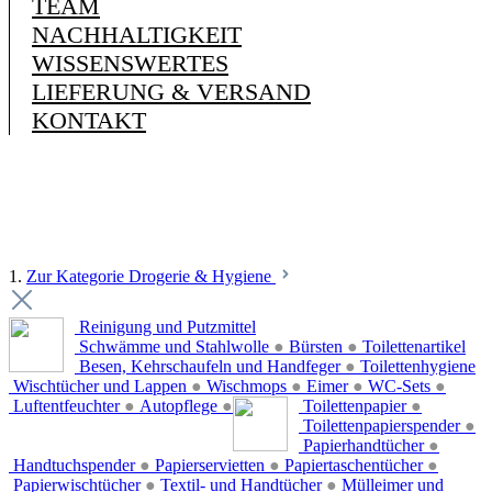
TEAM
NACHHALTIGKEIT
WISSENSWERTES
LIEFERUNG & VERSAND
KONTAKT
1.
Zur Kategorie Drogerie & Hygiene
Reinigung und Putzmittel
Schwämme und Stahlwolle
●
Bürsten
●
Toilettenartikel
Besen, Kehrschaufeln und Handfeger
●
Toilettenhygiene
Wischtücher und Lappen
●
Wischmops
●
Eimer
●
WC-Sets
●
Luftentfeuchter
●
Autopflege
●
Toilettenpapier
●
Toilettenpapierspender
●
Papierhandtücher
●
Handtuchspender
●
Papierservietten
●
Papiertaschentücher
●
Papierwischtücher
●
Textil- und Handtücher
●
Mülleimer und