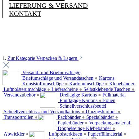
LIEFERUNG & VERSAND
KONTAKT
1.
Zur Kategorie Verpacken & Lagern
Versand- und Briefumschläge
Briefumschläge und Versandtaschen
●
Kartons
Kunststoffumschläge
●
Kartonumschläge
●
Klebebänder
Luftpolsterumschläge
●
Lieferscheine
●
Selbstklebende Taschen
●
Versandzubehör
●
Dreilagige Kartons
●
Füllmaterial
Fünflagige Kartons
●
Folien
Schnellverschlussbeutel
Schnellverschluss- und Versandkartons
●
Umzugskartons
●
Transportrollen
●
Packbänder
●
Spezialbänder
●
Papierbänder
●
Verpackungsmaterial
Doppelseitige Klebebänder
●
Abwickler
●
Luftpolsterkissen
●
Papierfüllmaterial
●