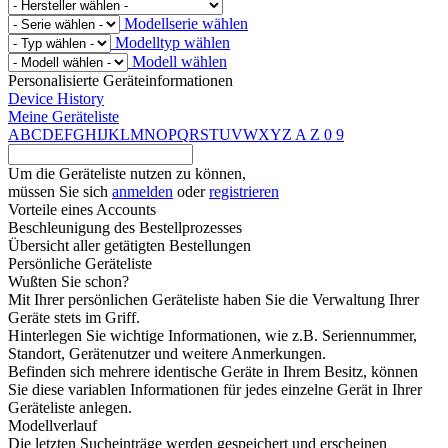
Modellserie wählen
Modelltyp wählen
Modell wählen
Personalisierte Geräteinformationen
Device History
Meine Geräteliste
A
B
C
D
E
F
G
H
I
J
K
L
M
N
O
P
Q
R
S
T
U
V
W
X
Y
Z
A
Z
0
9
Um die Geräteliste nutzen zu können,
müssen Sie sich
anmelden
oder
registrieren
Vorteile eines Accounts
Beschleunigung des Bestellprozesses
Übersicht aller getätigten Bestellungen
Persönliche Geräteliste
Wußten Sie schon?
Mit Ihrer persönlichen Geräteliste haben Sie die Verwaltung Ihrer
Geräte stets im Griff.
Hinterlegen Sie wichtige Informationen, wie z.B. Seriennummer,
Standort, Gerätenutzer und weitere Anmerkungen.
Befinden sich mehrere identische Geräte in Ihrem Besitz, können
Sie diese variablen Informationen für jedes einzelne Gerät in Ihrer
Geräteliste anlegen.
Modellverlauf
Die letzten Sucheinträge werden gespeichert und erscheinen