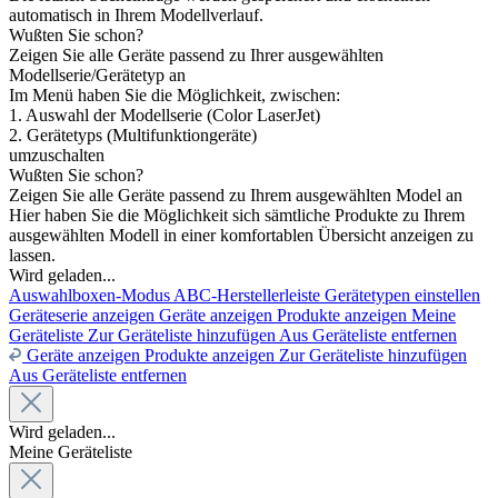
automatisch in Ihrem Modellverlauf.
Wußten Sie schon?
Zeigen Sie alle Geräte passend zu Ihrer ausgewählten
Modellserie/Gerätetyp an
Im Menü haben Sie die Möglichkeit, zwischen:
1. Auswahl der Modellserie (Color LaserJet)
2. Gerätetyps (Multifunktiongeräte)
umzuschalten
Wußten Sie schon?
Zeigen Sie alle Geräte passend zu Ihrem ausgewählten Model an
Hier haben Sie die Möglichkeit sich sämtliche Produkte zu Ihrem
ausgewählten Modell in einer komfortablen Übersicht anzeigen zu
lassen.
Wird geladen...
Auswahlboxen-Modus
ABC-Herstellerleiste
Gerätetypen einstellen
Geräteserie anzeigen
Geräte anzeigen
Produkte anzeigen
Meine
Geräteliste
Zur Geräteliste hinzufügen
Aus Geräteliste entfernen
Geräte anzeigen
Produkte anzeigen
Zur Geräteliste hinzufügen
Aus Geräteliste entfernen
Wird geladen...
Meine Geräteliste