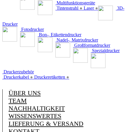
Multifunktionsgeräte
Tintenstrahl
●
Laser
●
3D-
Drucker
Fotodrucker
Bon-, Etikettendrucker
Nadel-, Matrixdrucker
Großformatdrucker
Spezialdrucker
Druckerzubehör
Druckerkabel
●
Druckeretiketten
●
ÜBER UNS
TEAM
NACHHALTIGKEIT
WISSENSWERTES
LIEFERUNG & VERSAND
KONTAKT