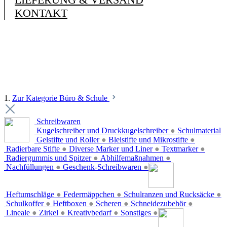
KONTAKT
1.
Zur Kategorie Büro & Schule
Schreibwaren
Kugelschreiber und Druckkugelschreiber
●
Schulmaterial
Gelstifte und Roller
●
Bleistifte und Mikrostifte
●
Radierbare Stifte
●
Diverse Marker und Liner
●
Textmarker
●
Radiergummis und Spitzer
●
Abhilfemaßnahmen
●
Nachfüllungen
●
Geschenk-Schreibwaren
●
Heftumschläge
●
Federmäppchen
●
Schulranzen und Rucksäcke
●
Schulkoffer
●
Heftboxen
●
Scheren
●
Schneidezubehör
●
Lineale
●
Zirkel
●
Kreativbedarf
●
Sonstiges
●