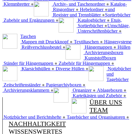
Klemmbretter
●
Archiv- und Taschenordner
●
Katalog-
Ringordner
●
Hebelordner
●
und
Register und Trennblätter
●
Sortierbücher
Zubehör und Ergänzungen
●
Katalogbücher
●
Etuis,
Sortierbücher
●
Umschläge,
Unterschriftenbücher
●
Taschen
Mappen mit Druckknopf
●
Textiltaschen
●
Hängesysteme
Reißverschlussbeutel
●
Hängemappen
●
Hüllen
Archivierungsboxen
Kunststoffboxen
Ständer für Hängemappen
●
Zubehör für Hängemappen
●
Klarsichthüllen
●
Diverse Hüllen
●
Notizbücher
und
Tagebücher
Zeitschriftenständer
●
Papierarchivboxen
●
Archivierungsklammern
●
Organizer
●
Ablageboxen
●
Karteikästen und Zubehör
●
ÜBER UNS
TEAM
Notizbücher und Berichtshefte
●
Tagebücher und Organisatoren
●
NACHHALTIGKEIT
WISSENSWERTES