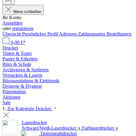
Menü schließen
Ihr Konto
Anmelden
oder
registrieren
Übersicht
Persönliches Profil
Adressen
Zahlungsarten
Bestellungen
0,00 €*
Drucker
Tinten & Toner
Papier & Etiketten
Büro & Schule
Archivieren & Sortieren
Verpacken & Lagern
Büroausstattung & Elektronik
Drogerie & Hygiene
Präsentation
Aktionen
Sale
1.
Zur Kategorie Drucker
Laserdrucker
Schwarz/Weiß-Laserdrucker
●
Farblaserdrucker
●
Tintenstrahldrucker