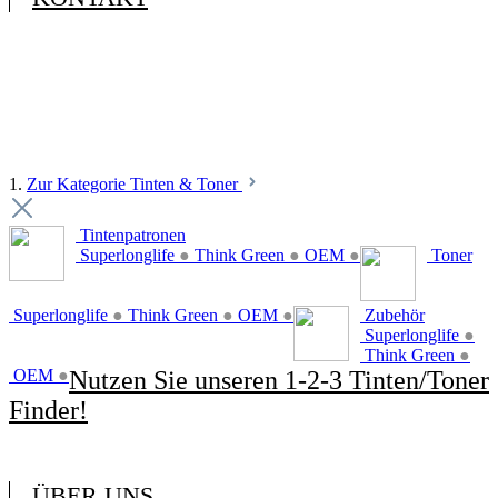
1.
Zur Kategorie Tinten & Toner
Tintenpatronen
Superlonglife
●
Think Green
●
OEM
●
Toner
Superlonglife
●
Think Green
●
OEM
●
Zubehör
Superlonglife
●
Think Green
●
OEM
●
Nutzen Sie unseren 1-2-3 Tinten/Toner
Finder!
ÜBER UNS