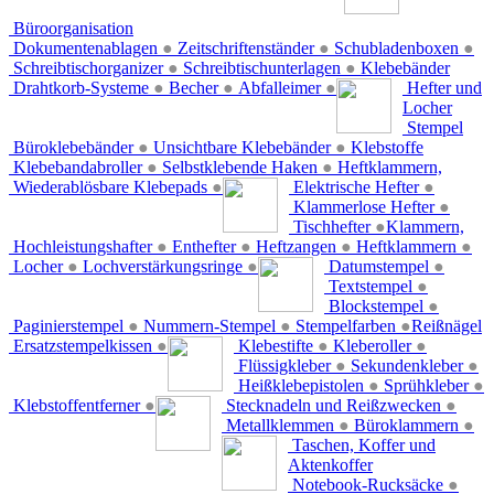
Büroorganisation
Dokumentenablagen
●
Zeitschriftenständer
●
Schubladenboxen
●
Schreibtischorganizer
●
Schreibtischunterlagen
●
Klebebänder
Drahtkorb-Systeme
●
Becher
●
Abfalleimer
●
Hefter und
Locher
Stempel
Büroklebebänder
●
Unsichtbare Klebebänder
●
Klebstoffe
Klebebandabroller
●
Selbstklebende Haken
●
Heftklammern,
Wiederablösbare Klebepads
●
Elektrische Hefter
●
Klammerlose Hefter
●
Tischhefter
●
Klammern,
Hochleistungshafter
●
Enthefter
●
Heftzangen
●
Heftklammern
●
Locher
●
Lochverstärkungsringe
●
Datumstempel
●
Textstempel
●
Blockstempel
●
Paginierstempel
●
Nummern-Stempel
●
Stempelfarben
●
Reißnägel
Ersatzstempelkissen
●
Klebestifte
●
Kleberoller
●
Flüssigkleber
●
Sekundenkleber
●
Heißklebepistolen
●
Sprühkleber
●
Klebstoffentferner
●
Stecknadeln und Reißzwecken
●
Metallklemmen
●
Büroklammern
●
Taschen, Koffer und
Aktenkoffer
Notebook-Rucksäcke
●