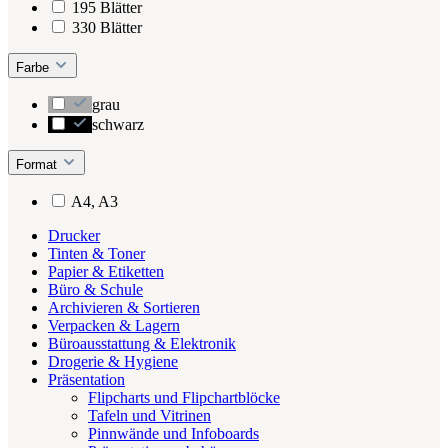
195 Blätter
330 Blätter
Farbe
grau
schwarz
Format
A4, A3
Drucker
Tinten & Toner
Papier & Etiketten
Büro & Schule
Archivieren & Sortieren
Verpacken & Lagern
Büroausstattung & Elektronik
Drogerie & Hygiene
Präsentation
Flipcharts und Flipchartblöcke
Tafeln und Vitrinen
Pinnwände und Infoboards