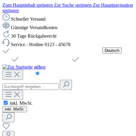
Zum Hauptinhalt springen
Zur Suche springen
Zur Hauptnavigation
springen
Schneller Versand
Günstige Versandkosten
30 Tage Rückgaberecht
Service - Hotline 0123 - 45678
Deutsch
Versandkostenfreie Lieferung ab 49,00€ Netto
Jobs
Sichere SSL-Verbindung
Schnelle Lieferung
Čeština
Helpdesk
Nachhaltigkeit
Deutsch
inkl. MwSt.
inkl. MwSt.