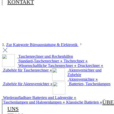
KONTAKT
1.
Zur Kategorie Büroausstattung & Elektronik
Taschenrechner und Rechenhilfen
Standard-Taschenrechner
●
Tischrechner
●
Wissenschaftliche Taschenrechner
●
Druckrechner
●
Zubehör für Taschenrechner
●
Aktenvernichter und
Zubehör
Aktenvernichter
●
Zubehör für Aktenvernichter
●
Batterien, Taschenlampen
Wiederaufladbare Batterien und Ladegeräte
●
ÜBE
Taschenlampen und Halogenlampen
●
Klassische Batterien
●
UNS