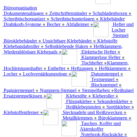
Büroorganisation
Dokumentenablagen
●
Zeitschriftenständer
●
Schubladenboxen
●
Schreibtischorganizer
●
Schreibtischunterlagen
●
Klebebänder
Drahtkorb-Systeme
●
Becher
●
Abfalleimer
●
Hefter und
Locher
Stempel
Büroklebebänder
●
Unsichtbare Klebebänder
●
Klebstoffe
Klebebandabroller
●
Selbstklebende Haken
●
Heftklammern,
Wiederablösbare Klebepads
●
Elektrische Hefter
●
Klammerlose Hefter
●
Tischhefter
●
Klammern,
Hochleistungshafter
●
Enthefter
●
Heftzangen
●
Heftklammern
●
Locher
●
Lochverstärkungsringe
●
Datumstempel
●
Textstempel
●
Blockstempel
●
Paginierstempel
●
Nummern-Stempel
●
Stempelfarben
●
Reißnägel
Ersatzstempelkissen
●
Klebestifte
●
Kleberoller
●
Flüssigkleber
●
Sekundenkleber
●
Heißklebepistolen
●
Sprühkleber
●
Klebstoffentferner
●
Stecknadeln und Reißzwecken
●
Metallklemmen
●
Büroklammern
●
Taschen, Koffer und
Aktenkoffer
Notebook-Rucksäcke
●