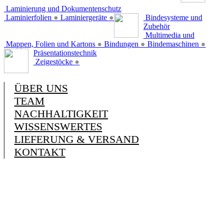
Laminierung und Dokumentenschutz
Laminierfolien
●
Laminiergeräte
●
Bindesysteme und
Zubehör
Multimedia und
Mappen, Folien und Kartons
●
Bindungen
●
Bindemaschinen
●
Präsentationstechnik
Zeigestöcke
●
ÜBER UNS
TEAM
NACHHALTIGKEIT
WISSENSWERTES
LIEFERUNG & VERSAND
KONTAKT