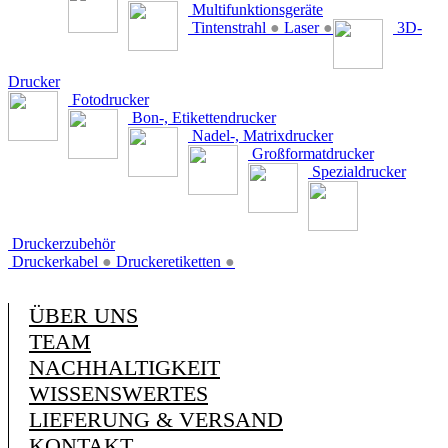
Multifunktionsgeräte
Tintenstrahl
●
Laser
●
3D-
Drucker
Fotodrucker
Bon-, Etikettendrucker
Nadel-, Matrixdrucker
Großformatdrucker
Spezialdrucker
Druckerzubehör
Druckerkabel
●
Druckeretiketten
●
ÜBER UNS
TEAM
NACHHALTIGKEIT
WISSENSWERTES
LIEFERUNG & VERSAND
KONTAKT