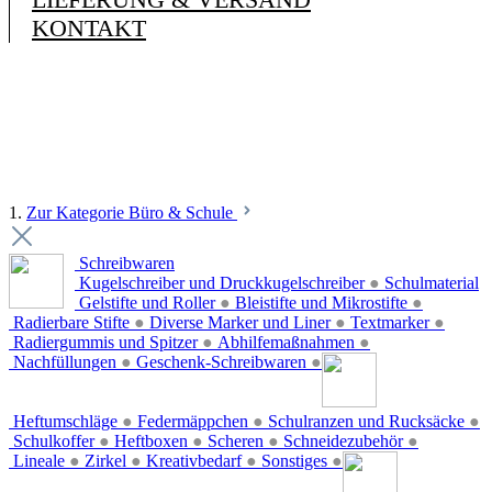
KONTAKT
1.
Zur Kategorie Büro & Schule
Schreibwaren
Kugelschreiber und Druckkugelschreiber
●
Schulmaterial
Gelstifte und Roller
●
Bleistifte und Mikrostifte
●
Radierbare Stifte
●
Diverse Marker und Liner
●
Textmarker
●
Radiergummis und Spitzer
●
Abhilfemaßnahmen
●
Nachfüllungen
●
Geschenk-Schreibwaren
●
Heftumschläge
●
Federmäppchen
●
Schulranzen und Rucksäcke
●
Schulkoffer
●
Heftboxen
●
Scheren
●
Schneidezubehör
●
Lineale
●
Zirkel
●
Kreativbedarf
●
Sonstiges
●