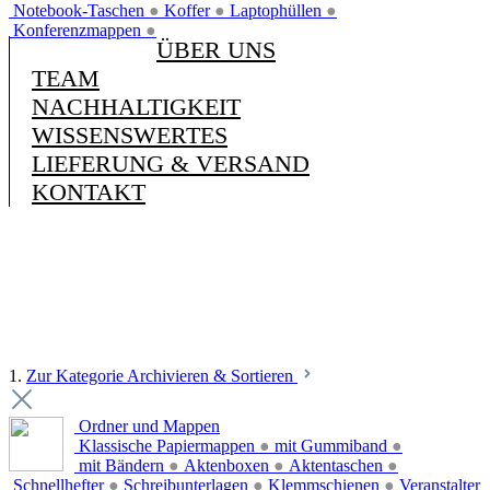
Notebook-Taschen
●
Koffer
●
Laptophüllen
●
Konferenzmappen
●
ÜBER UNS
TEAM
NACHHALTIGKEIT
WISSENSWERTES
LIEFERUNG & VERSAND
KONTAKT
1.
Zur Kategorie Archivieren & Sortieren
Ordner und Mappen
Klassische Papiermappen
●
mit Gummiband
●
mit Bändern
●
Aktenboxen
●
Aktentaschen
●
Schnellhefter
●
Schreibunterlagen
●
Klemmschienen
●
Veranstalter