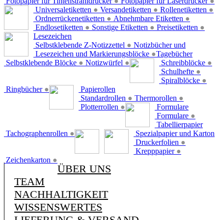
Fotopapier für Tintenstrahldrucker
●
Fotopapier für Laserdrucker
●
Universaletiketten
●
Versandetiketten
●
Rollenetiketten
●
Ordnerrückenetiketten
●
Abnehmbare Etiketten
●
Endlosetiketten
●
Sonstige Etiketten
●
Preisetiketten
●
Lesezeichen
Selbstklebende Z-Notizzettel
●
Notizbücher und
Lesezeichen und Markierungsblöcke
●
Tagebücher
Selbstklebende Blöcke
●
Notizwürfel
●
Schreibblöcke
●
Schulhefte
●
Spiralblöcke
●
Ringbücher
●
Papierollen
Standardrollen
●
Thermorollen
●
Plotterrollen
●
Formulare
Formulare
●
Tabellierpapier
Tachographenrollen
●
Spezialpapier und Karton
Druckerfolien
●
Krepppapier
●
Zeichenkarton
●
ÜBER UNS
TEAM
NACHHALTIGKEIT
WISSENSWERTES
LIEFERUNG & VERSAND