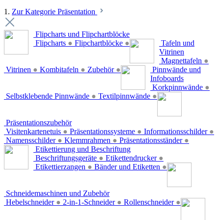
1.
Zur Kategorie Präsentation
Flipcharts und Flipchartblöcke
Flipcharts
●
Flipchartblöcke
●
Tafeln und
Vitrinen
Magnettafeln
●
Vitrinen
●
Kombitafeln
●
Zubehör
●
Pinnwände und
Infoboards
Korkpinnwände
●
Selbstklebende Pinnwände
●
Textilpinnwände
●
Präsentationszubehör
Visitenkartenetuis
●
Präsentationssysteme
●
Informationsschilder
●
Namensschilder
●
Klemmrahmen
●
Präsentationsständer
●
Etikettierung und Beschriftung
Beschriftungsgeräte
●
Etikettendrucker
●
Etikettierzangen
●
Bänder und Etiketten
●
Schneidemaschinen und Zubehör
Hebelschneider
●
2-in-1-Schneider
●
Rollenschneider
●