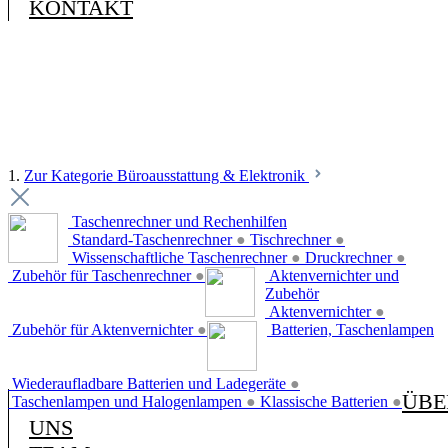
KONTAKT
1.
Zur Kategorie Büroausstattung & Elektronik
Taschenrechner und Rechenhilfen
Standard-Taschenrechner
●
Tischrechner
●
Wissenschaftliche Taschenrechner
●
Druckrechner
●
Zubehör für Taschenrechner
●
Aktenvernichter und
Zubehör
Aktenvernichter
●
Zubehör für Aktenvernichter
●
Batterien, Taschenlampen
Wiederaufladbare Batterien und Ladegeräte
●
ÜBE
Taschenlampen und Halogenlampen
●
Klassische Batterien
●
UNS