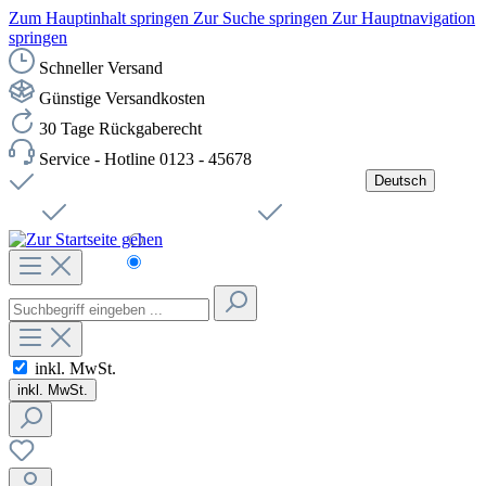
Zum Hauptinhalt springen
Zur Suche springen
Zur Hauptnavigation
springen
Schneller Versand
Günstige Versandkosten
30 Tage Rückgaberecht
Service - Hotline 0123 - 45678
Deutsch
Versandkostenfreie Lieferung ab 49,00€ Netto
Jobs
Sichere SSL-Verbindung
Schnelle Lieferung
Čeština
Helpdesk
Nachhaltigkeit
Deutsch
inkl. MwSt.
inkl. MwSt.