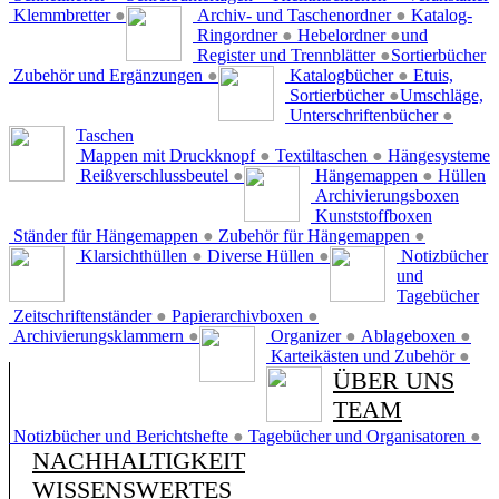
Klemmbretter
●
Archiv- und Taschenordner
●
Katalog-
Ringordner
●
Hebelordner
●
und
Register und Trennblätter
●
Sortierbücher
Zubehör und Ergänzungen
●
Katalogbücher
●
Etuis,
Sortierbücher
●
Umschläge,
Unterschriftenbücher
●
Taschen
Mappen mit Druckknopf
●
Textiltaschen
●
Hängesysteme
Reißverschlussbeutel
●
Hängemappen
●
Hüllen
Archivierungsboxen
Kunststoffboxen
Ständer für Hängemappen
●
Zubehör für Hängemappen
●
Klarsichthüllen
●
Diverse Hüllen
●
Notizbücher
und
Tagebücher
Zeitschriftenständer
●
Papierarchivboxen
●
Archivierungsklammern
●
Organizer
●
Ablageboxen
●
Karteikästen und Zubehör
●
ÜBER UNS
TEAM
Notizbücher und Berichtshefte
●
Tagebücher und Organisatoren
●
NACHHALTIGKEIT
WISSENSWERTES