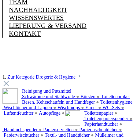
TEAM
NACHHALTIGKEIT
WISSENSWERTES
LIEFERUNG & VERSAND
KONTAKT
1.
Zur Kategorie Drogerie & Hygiene
Reinigung und Putzmittel
Schwämme und Stahlwolle
●
Bürsten
●
Toilettenartikel
Besen, Kehrschaufeln und Handfeger
●
Toilettenhygiene
Wischtücher und Lappen
●
Wischmops
●
Eimer
●
WC-Sets
●
Luftentfeuchter
●
Autopflege
●
Toilettenpapier
●
Toilettenpapierspender
●
Papierhandtücher
●
Handtuchspender
●
Papierservietten
●
Papiertaschentücher
●
Papierwischtücher
●
Textil- und Handtücher
●
Mülleimer und