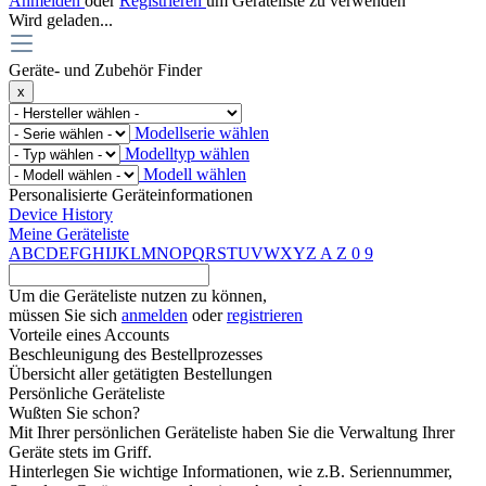
Anmelden
oder
Registrieren
um Geräteliste zu verwenden
Wird geladen...
Geräte- und Zubehör Finder
x
Modellserie wählen
Modelltyp wählen
Modell wählen
Personalisierte Geräteinformationen
Device History
Meine Geräteliste
A
B
C
D
E
F
G
H
I
J
K
L
M
N
O
P
Q
R
S
T
U
V
W
X
Y
Z
A
Z
0
9
Um die Geräteliste nutzen zu können,
müssen Sie sich
anmelden
oder
registrieren
Vorteile eines Accounts
Beschleunigung des Bestellprozesses
Übersicht aller getätigten Bestellungen
Persönliche Geräteliste
Wußten Sie schon?
Mit Ihrer persönlichen Geräteliste haben Sie die Verwaltung Ihrer
Geräte stets im Griff.
Hinterlegen Sie wichtige Informationen, wie z.B. Seriennummer,