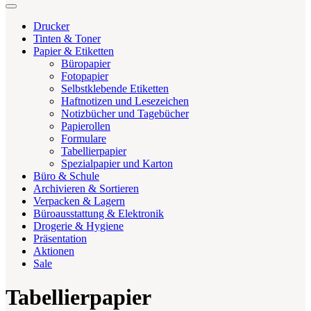
Drucker
Tinten & Toner
Papier & Etiketten
Büropapier
Fotopapier
Selbstklebende Etiketten
Haftnotizen und Lesezeichen
Notizbücher und Tagebücher
Papierollen
Formulare
Tabellierpapier
Spezialpapier und Karton
Büro & Schule
Archivieren & Sortieren
Verpacken & Lagern
Büroausstattung & Elektronik
Drogerie & Hygiene
Präsentation
Aktionen
Sale
Tabellierpapier