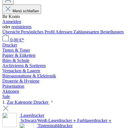
Menü schließen
Ihr Konto
Anmelden
oder
registrieren
Übersicht
Persönliches Profil
Adressen
Zahlungsarten
Bestellungen
0,00 €*
Drucker
Tinten & Toner
Papier & Etiketten
Büro & Schule
Archivieren & Sortieren
Verpacken & Lagern
Büroausstattung & Elektronik
Drogerie & Hygiene
Präsentation
Aktionen
Sale
1.
Zur Kategorie Drucker
Laserdrucker
Schwarz/Weiß-Laserdrucker
●
Farblaserdrucker
●
Tintenstrahldrucker