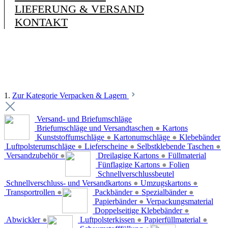
LIEFERUNG & VERSAND
KONTAKT
1.
Zur Kategorie Verpacken & Lagern
Versand- und Briefumschläge
Briefumschläge und Versandtaschen
●
Kartons
Kunststoffumschläge
●
Kartonumschläge
●
Klebebänder
Luftpolsterumschläge
●
Lieferscheine
●
Selbstklebende Taschen
●
Versandzubehör
●
Dreilagige Kartons
●
Füllmaterial
Fünflagige Kartons
●
Folien
Schnellverschlussbeutel
Schnellverschluss- und Versandkartons
●
Umzugskartons
●
Transportrollen
●
Packbänder
●
Spezialbänder
●
Papierbänder
●
Verpackungsmaterial
Doppelseitige Klebebänder
●
Abwickler
●
Luftpolsterkissen
●
Papierfüllmaterial
●