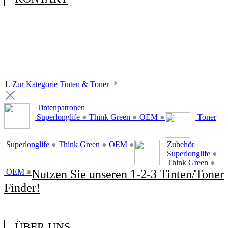
1.
Zur Kategorie Tinten & Toner
Tintenpatronen
Superlonglife
●
Think Green
●
OEM
●
Toner
Superlonglife
●
Think Green
●
OEM
●
Zubehör
Superlonglife
●
Think Green
●
OEM
●
Nutzen Sie unseren 1-2-3 Tinten/Toner
Finder!
ÜBER UNS