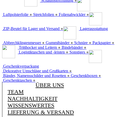
Schaumstofffüllung
●
Luftpolsterfolie
●
Stretchfolien
●
Folienabwickler
●
ZIP-Beutel für Lager und Versand
●
Lagerausstattung
Abbrechklingenmesser
●
Gummibänder
●
Schnüre
●
Packpapier
●
Tritthocker und Leitern
●
Bindebänder
●
Logistiktaschen und -leisten
●
Sonstiges
●
Geschenkverpackung
Dekorative Umschläge und Grußkarten
●
Bänder, Namensschilder und Rosetten
●
Geschenkboxen
●
Geschenktaschen
●
ÜBER UNS
TEAM
NACHHALTIGKEIT
WISSENSWERTES
LIEFERUNG & VERSAND