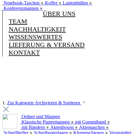
Notebook-Taschen
●
Koffer
●
Laptophüllen
●
Konferenzmappen
●
ÜBER UNS
TEAM
NACHHALTIGKEIT
WISSENSWERTES
LIEFERUNG & VERSAND
KONTAKT
1.
Zur Kategorie Archivieren & Sortieren
Ordner und Mappen
Klassische Papiermappen
●
mit Gummiband
●
mit Bändern
●
Aktenboxen
●
Aktentaschen
●
Schnellhefter
●
Schreibunterlagen
●
Klemmschienen
●
Veranstalter