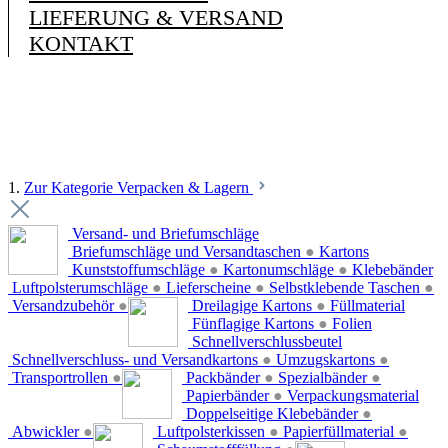
LIEFERUNG & VERSAND
KONTAKT
1.
Zur Kategorie Verpacken & Lagern
Versand- und Briefumschläge
Briefumschläge und Versandtaschen
●
Kartons
Kunststoffumschläge
●
Kartonumschläge
●
Klebebänder
Luftpolsterumschläge
●
Lieferscheine
●
Selbstklebende Taschen
●
Versandzubehör
●
Dreilagige Kartons
●
Füllmaterial
Fünflagige Kartons
●
Folien
Schnellverschlussbeutel
Schnellverschluss- und Versandkartons
●
Umzugskartons
●
Transportrollen
●
Packbänder
●
Spezialbänder
●
Papierbänder
●
Verpackungsmaterial
Doppelseitige Klebebänder
●
Abwickler
●
Luftpolsterkissen
●
Papierfüllmaterial
●