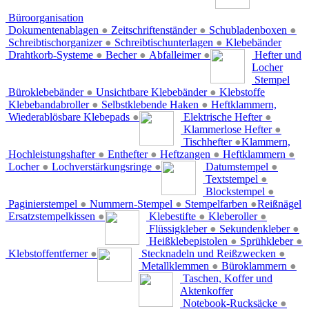
Büroorganisation
Dokumentenablagen
●
Zeitschriftenständer
●
Schubladenboxen
●
Schreibtischorganizer
●
Schreibtischunterlagen
●
Klebebänder
Drahtkorb-Systeme
●
Becher
●
Abfalleimer
●
Hefter und
Locher
Stempel
Büroklebebänder
●
Unsichtbare Klebebänder
●
Klebstoffe
Klebebandabroller
●
Selbstklebende Haken
●
Heftklammern,
Wiederablösbare Klebepads
●
Elektrische Hefter
●
Klammerlose Hefter
●
Tischhefter
●
Klammern,
Hochleistungshafter
●
Enthefter
●
Heftzangen
●
Heftklammern
●
Locher
●
Lochverstärkungsringe
●
Datumstempel
●
Textstempel
●
Blockstempel
●
Paginierstempel
●
Nummern-Stempel
●
Stempelfarben
●
Reißnägel
Ersatzstempelkissen
●
Klebestifte
●
Kleberoller
●
Flüssigkleber
●
Sekundenkleber
●
Heißklebepistolen
●
Sprühkleber
●
Klebstoffentferner
●
Stecknadeln und Reißzwecken
●
Metallklemmen
●
Büroklammern
●
Taschen, Koffer und
Aktenkoffer
Notebook-Rucksäcke
●