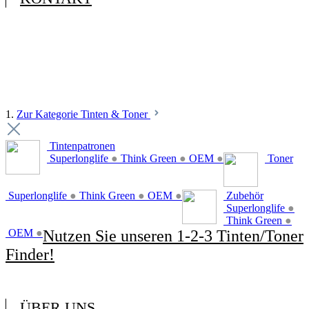
1.
Zur Kategorie Tinten & Toner
Tintenpatronen
Superlonglife
●
Think Green
●
OEM
●
Toner
Superlonglife
●
Think Green
●
OEM
●
Zubehör
Superlonglife
●
Think Green
●
OEM
●
Nutzen Sie unseren 1-2-3 Tinten/Toner
Finder!
ÜBER UNS