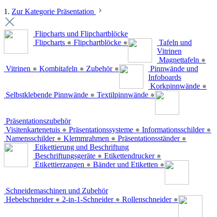
1.
Zur Kategorie Präsentation
Flipcharts und Flipchartblöcke
Flipcharts
●
Flipchartblöcke
●
Tafeln und
Vitrinen
Magnettafeln
●
Vitrinen
●
Kombitafeln
●
Zubehör
●
Pinnwände und
Infoboards
Korkpinnwände
●
Selbstklebende Pinnwände
●
Textilpinnwände
●
Präsentationszubehör
Visitenkartenetuis
●
Präsentationssysteme
●
Informationsschilder
●
Namensschilder
●
Klemmrahmen
●
Präsentationsständer
●
Etikettierung und Beschriftung
Beschriftungsgeräte
●
Etikettendrucker
●
Etikettierzangen
●
Bänder und Etiketten
●
Schneidemaschinen und Zubehör
Hebelschneider
●
2-in-1-Schneider
●
Rollenschneider
●