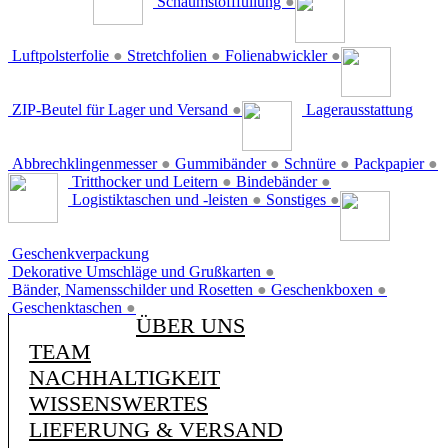
Schaumstofffüllung
●
Luftpolsterfolie
●
Stretchfolien
●
Folienabwickler
●
ZIP-Beutel für Lager und Versand
●
Lagerausstattung
Abbrechklingenmesser
●
Gummibänder
●
Schnüre
●
Packpapier
●
Tritthocker und Leitern
●
Bindebänder
●
Logistiktaschen und -leisten
●
Sonstiges
●
Geschenkverpackung
Dekorative Umschläge und Grußkarten
●
Bänder, Namensschilder und Rosetten
●
Geschenkboxen
●
Geschenktaschen
●
ÜBER UNS
TEAM
NACHHALTIGKEIT
WISSENSWERTES
LIEFERUNG & VERSAND