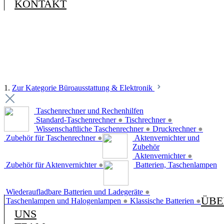
KONTAKT
1.
Zur Kategorie Büroausstattung & Elektronik
Taschenrechner und Rechenhilfen
Standard-Taschenrechner
●
Tischrechner
●
Wissenschaftliche Taschenrechner
●
Druckrechner
●
Zubehör für Taschenrechner
●
Aktenvernichter und
Zubehör
Aktenvernichter
●
Zubehör für Aktenvernichter
●
Batterien, Taschenlampen
Wiederaufladbare Batterien und Ladegeräte
●
ÜBE
Taschenlampen und Halogenlampen
●
Klassische Batterien
●
UNS