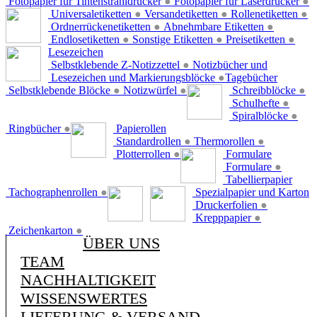
Fotopapier für Tintenstrahldrucker
●
Fotopapier für Laserdrucker
●
Universaletiketten
●
Versandetiketten
●
Rollenetiketten
●
Ordnerrückenetiketten
●
Abnehmbare Etiketten
●
Endlosetiketten
●
Sonstige Etiketten
●
Preisetiketten
●
Lesezeichen
Selbstklebende Z-Notizzettel
●
Notizbücher und
Lesezeichen und Markierungsblöcke
●
Tagebücher
Selbstklebende Blöcke
●
Notizwürfel
●
Schreibblöcke
●
Schulhefte
●
Spiralblöcke
●
Ringbücher
●
Papierollen
Standardrollen
●
Thermorollen
●
Plotterrollen
●
Formulare
Formulare
●
Tabellierpapier
Tachographenrollen
●
Spezialpapier und Karton
Druckerfolien
●
Krepppapier
●
Zeichenkarton
●
ÜBER UNS
TEAM
NACHHALTIGKEIT
WISSENSWERTES
LIEFERUNG & VERSAND