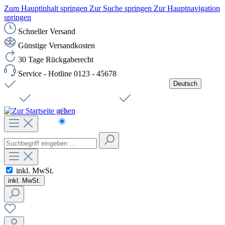
Zum Hauptinhalt springen
Zur Suche springen
Zur Hauptnavigation
springen
Schneller Versand
Günstige Versandkosten
30 Tage Rückgaberecht
Service - Hotline 0123 - 45678
Deutsch
Versandkostenfreie Lieferung ab 49,00€ Netto
Jobs
Sichere SSL-Verbindung
Schnelle Lieferung
Čeština
Helpdesk
Nachhaltigkeit
Deutsch
inkl. MwSt.
inkl. MwSt.