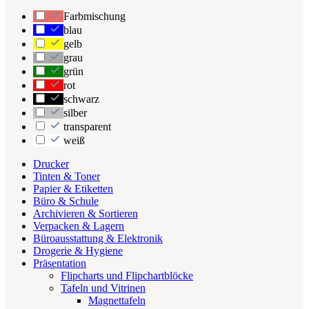
Farbmischung
blau
gelb
grau
grün
rot
schwarz
silber
transparent
weiß
Drucker
Tinten & Toner
Papier & Etiketten
Büro & Schule
Archivieren & Sortieren
Verpacken & Lagern
Büroausstattung & Elektronik
Drogerie & Hygiene
Präsentation
Flipcharts und Flipchartblöcke
Tafeln und Vitrinen
Magnettafeln