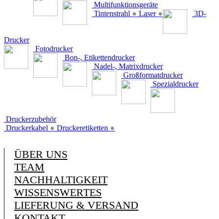
Multifunktionsgeräte
Tintenstrahl
●
Laser
●
3D-
Drucker
Fotodrucker
Bon-, Etikettendrucker
Nadel-, Matrixdrucker
Großformatdrucker
Spezialdrucker
Druckerzubehör
Druckerkabel
●
Druckeretiketten
●
ÜBER UNS
TEAM
NACHHALTIGKEIT
WISSENSWERTES
LIEFERUNG & VERSAND
KONTAKT