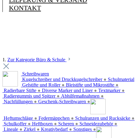
KONTAKT
1.
Zur Kategorie Büro & Schule
Schreibwaren
Kugelschreiber und Druckkugelschreiber
●
Schulmaterial
Gelstifte und Roller
●
Bleistifte und Mikrostifte
●
Radierbare Stifte
●
Diverse Marker und Liner
●
Textmarker
●
Radiergummis und Spitzer
●
Abhilfemaßnahmen
●
Nachfüllungen
●
Geschenk-Schreibwaren
●
Heftumschläge
●
Federmäppchen
●
Schulranzen und Rucksäcke
●
Schulkoffer
●
Heftboxen
●
Scheren
●
Schneidezubehör
●
Lineale
●
Zirkel
●
Kreativbedarf
●
Sonstiges
●