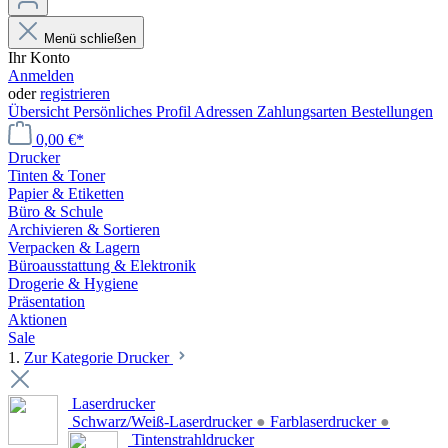
Menü schließen
Ihr Konto
Anmelden
oder
registrieren
Übersicht
Persönliches Profil
Adressen
Zahlungsarten
Bestellungen
0,00 €*
Drucker
Tinten & Toner
Papier & Etiketten
Büro & Schule
Archivieren & Sortieren
Verpacken & Lagern
Büroausstattung & Elektronik
Drogerie & Hygiene
Präsentation
Aktionen
Sale
1.
Zur Kategorie Drucker
Laserdrucker
Schwarz/Weiß-Laserdrucker
●
Farblaserdrucker
●
Tintenstrahldrucker