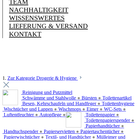
TEAM
NACHHALTIGKEIT
WISSENSWERTES
LIEFERUNG & VERSAND
KONTAKT
1.
Zur Kategorie Drogerie & Hygiene
Reinigung und Putzmittel
Schwämme und Stahlwolle
●
Bürsten
●
Toilettenartikel
Besen, Kehrschaufeln und Handfeger
●
Toilettenhygiene
Wischtücher und Lappen
●
Wischmops
●
Eimer
●
WC-Sets
●
Luftentfeuchter
●
Autopflege
●
Toilettenpapier
●
Toilettenpapierspender
●
Papierhandtücher
●
Handtuchspender
●
Papierservietten
●
Papiertaschentücher
●
Papierwischtücher
●
Textil- und Handtücher
●
Mülleimer und