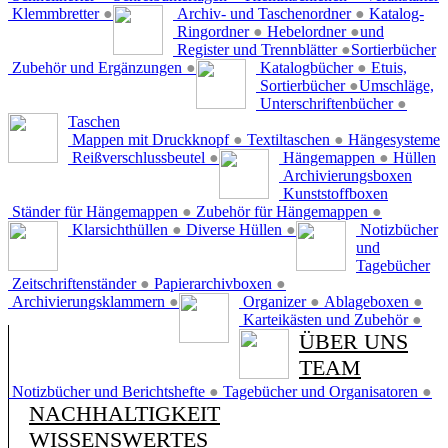
Klemmbretter
●
Archiv- und Taschenordner
●
Katalog-
Ringordner
●
Hebelordner
●
und
Register und Trennblätter
●
Sortierbücher
Zubehör und Ergänzungen
●
Katalogbücher
●
Etuis,
Sortierbücher
●
Umschläge,
Unterschriftenbücher
●
Taschen
Mappen mit Druckknopf
●
Textiltaschen
●
Hängesysteme
Reißverschlussbeutel
●
Hängemappen
●
Hüllen
Archivierungsboxen
Kunststoffboxen
Ständer für Hängemappen
●
Zubehör für Hängemappen
●
Klarsichthüllen
●
Diverse Hüllen
●
Notizbücher
und
Tagebücher
Zeitschriftenständer
●
Papierarchivboxen
●
Archivierungsklammern
●
Organizer
●
Ablageboxen
●
Karteikästen und Zubehör
●
ÜBER UNS
TEAM
Notizbücher und Berichtshefte
●
Tagebücher und Organisatoren
●
NACHHALTIGKEIT
WISSENSWERTES