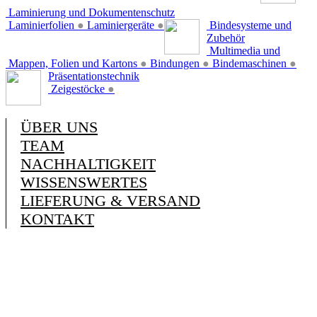
Laminierung und Dokumentenschutz
Laminierfolien
●
Laminiergeräte
●
Bindesysteme und
Zubehör
Multimedia und
Mappen, Folien und Kartons
●
Bindungen
●
Bindemaschinen
●
Präsentationstechnik
Zeigestöcke
●
ÜBER UNS
TEAM
NACHHALTIGKEIT
WISSENSWERTES
LIEFERUNG & VERSAND
KONTAKT