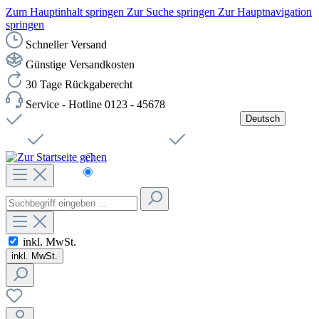
Zum Hauptinhalt springen
Zur Suche springen
Zur Hauptnavigation
springen
Schneller Versand
Günstige Versandkosten
30 Tage Rückgaberecht
Service - Hotline 0123 - 45678
Deutsch
Versandkostenfreie Lieferung ab 49,00€ Netto
Jobs
Sichere SSL-Verbindung
Schnelle Lieferung
Čeština
Helpdesk
Nachhaltigkeit
Deutsch
inkl. MwSt.
inkl. MwSt.