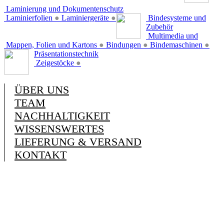
Laminierung und Dokumentenschutz
Laminierfolien
●
Laminiergeräte
●
Bindesysteme und
Zubehör
Multimedia und
Mappen, Folien und Kartons
●
Bindungen
●
Bindemaschinen
●
Präsentationstechnik
Zeigestöcke
●
ÜBER UNS
TEAM
NACHHALTIGKEIT
WISSENSWERTES
LIEFERUNG & VERSAND
KONTAKT