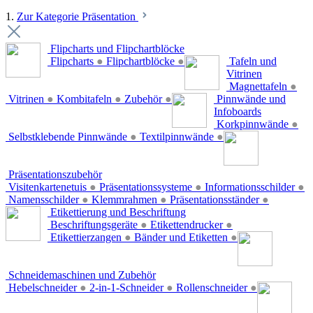
1.
Zur Kategorie Präsentation
Flipcharts und Flipchartblöcke
Flipcharts
●
Flipchartblöcke
●
Tafeln und
Vitrinen
Magnettafeln
●
Vitrinen
●
Kombitafeln
●
Zubehör
●
Pinnwände und
Infoboards
Korkpinnwände
●
Selbstklebende Pinnwände
●
Textilpinnwände
●
Präsentationszubehör
Visitenkartenetuis
●
Präsentationssysteme
●
Informationsschilder
●
Namensschilder
●
Klemmrahmen
●
Präsentationsständer
●
Etikettierung und Beschriftung
Beschriftungsgeräte
●
Etikettendrucker
●
Etikettierzangen
●
Bänder und Etiketten
●
Schneidemaschinen und Zubehör
Hebelschneider
●
2-in-1-Schneider
●
Rollenschneider
●