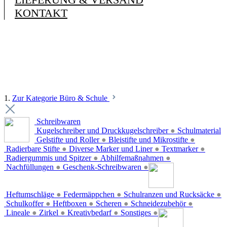
KONTAKT
1.
Zur Kategorie Büro & Schule
Schreibwaren
Kugelschreiber und Druckkugelschreiber
●
Schulmaterial
Gelstifte und Roller
●
Bleistifte und Mikrostifte
●
Radierbare Stifte
●
Diverse Marker und Liner
●
Textmarker
●
Radiergummis und Spitzer
●
Abhilfemaßnahmen
●
Nachfüllungen
●
Geschenk-Schreibwaren
●
Heftumschläge
●
Federmäppchen
●
Schulranzen und Rucksäcke
●
Schulkoffer
●
Heftboxen
●
Scheren
●
Schneidezubehör
●
Lineale
●
Zirkel
●
Kreativbedarf
●
Sonstiges
●