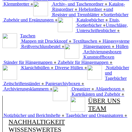
Klemmbretter
●
Archiv- und Taschenordner
●
Katalog-
Ringordner
●
Hebelordner
●
und
Register und Trennblätter
●
Sortierbücher
Zubehör und Ergänzungen
●
Katalogbücher
●
Etuis,
Sortierbücher
●
Umschläge,
Unterschriftenbücher
●
Taschen
Mappen mit Druckknopf
●
Textiltaschen
●
Hängesysteme
Reißverschlussbeutel
●
Hängemappen
●
Hüllen
Archivierungsboxen
Kunststoffboxen
Ständer für Hängemappen
●
Zubehör für Hängemappen
●
Klarsichthüllen
●
Diverse Hüllen
●
Notizbücher
und
Tagebücher
Zeitschriftenständer
●
Papierarchivboxen
●
Archivierungsklammern
●
Organizer
●
Ablageboxen
●
Karteikästen und Zubehör
●
ÜBER UNS
TEAM
Notizbücher und Berichtshefte
●
Tagebücher und Organisatoren
●
NACHHALTIGKEIT
WISSENSWERTES