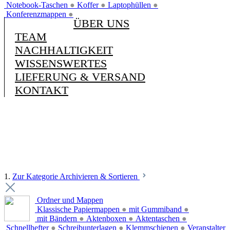
Notebook-Taschen
●
Koffer
●
Laptophüllen
●
Konferenzmappen
●
ÜBER UNS
TEAM
NACHHALTIGKEIT
WISSENSWERTES
LIEFERUNG & VERSAND
KONTAKT
1.
Zur Kategorie Archivieren & Sortieren
Ordner und Mappen
Klassische Papiermappen
●
mit Gummiband
●
mit Bändern
●
Aktenboxen
●
Aktentaschen
●
Schnellhefter
●
Schreibunterlagen
●
Klemmschienen
●
Veranstalter