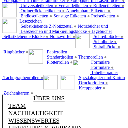
Fotopapier für Tintenstrahldrucker
●
Fotopapier für Laserdrucker
●
Universaletiketten
●
Versandetiketten
●
Rollenetiketten
●
Ordnerrückenetiketten
●
Abnehmbare Etiketten
●
Endlosetiketten
●
Sonstige Etiketten
●
Preisetiketten
●
Lesezeichen
Selbstklebende Z-Notizzettel
●
Notizbücher und
Lesezeichen und Markierungsblöcke
●
Tagebücher
Selbstklebende Blöcke
●
Notizwürfel
●
Schreibblöcke
●
Schulhefte
●
Spiralblöcke
●
Ringbücher
●
Papierollen
Standardrollen
●
Thermorollen
●
Plotterrollen
●
Formulare
Formulare
●
Tabellierpapier
Tachographenrollen
●
Spezialpapier und Karton
Druckerfolien
●
Krepppapier
●
Zeichenkarton
●
ÜBER UNS
TEAM
NACHHALTIGKEIT
WISSENSWERTES
LIEFERUNG & VERSAND