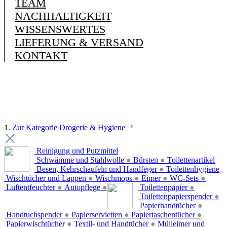
TEAM
NACHHALTIGKEIT
WISSENSWERTES
LIEFERUNG & VERSAND
KONTAKT
1.
Zur Kategorie Drogerie & Hygiene
Reinigung und Putzmittel
Schwämme und Stahlwolle
●
Bürsten
●
Toilettenartikel
Besen, Kehrschaufeln und Handfeger
●
Toilettenhygiene
Wischtücher und Lappen
●
Wischmops
●
Eimer
●
WC-Sets
●
Luftentfeuchter
●
Autopflege
●
Toilettenpapier
●
Toilettenpapierspender
●
Papierhandtücher
●
Handtuchspender
●
Papierservietten
●
Papiertaschentücher
●
Papierwischtücher
●
Textil- und Handtücher
●
Mülleimer und