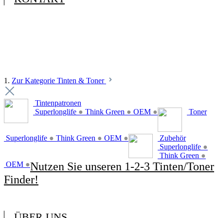
1.
Zur Kategorie Tinten & Toner
Tintenpatronen
Superlonglife
●
Think Green
●
OEM
●
Toner
Superlonglife
●
Think Green
●
OEM
●
Zubehör
Superlonglife
●
Think Green
●
OEM
●
Nutzen Sie unseren 1-2-3 Tinten/Toner
Finder!
ÜBER UNS