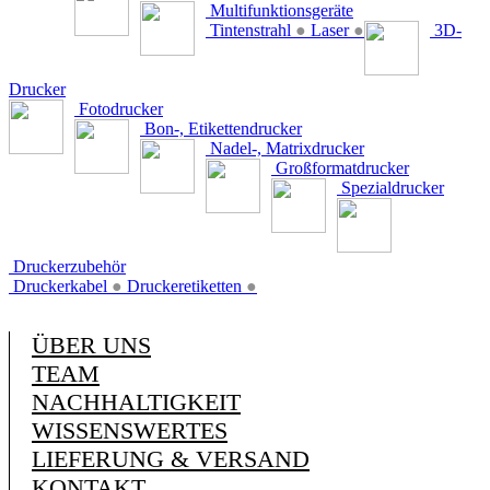
Multifunktionsgeräte
Tintenstrahl
●
Laser
●
3D-
Drucker
Fotodrucker
Bon-, Etikettendrucker
Nadel-, Matrixdrucker
Großformatdrucker
Spezialdrucker
Druckerzubehör
Druckerkabel
●
Druckeretiketten
●
ÜBER UNS
TEAM
NACHHALTIGKEIT
WISSENSWERTES
LIEFERUNG & VERSAND
KONTAKT