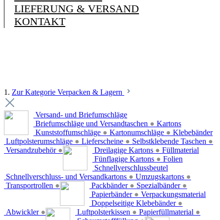
LIEFERUNG & VERSAND
KONTAKT
1.
Zur Kategorie Verpacken & Lagern
Versand- und Briefumschläge
Briefumschläge und Versandtaschen
●
Kartons
Kunststoffumschläge
●
Kartonumschläge
●
Klebebänder
Luftpolsterumschläge
●
Lieferscheine
●
Selbstklebende Taschen
●
Versandzubehör
●
Dreilagige Kartons
●
Füllmaterial
Fünflagige Kartons
●
Folien
Schnellverschlussbeutel
Schnellverschluss- und Versandkartons
●
Umzugskartons
●
Transportrollen
●
Packbänder
●
Spezialbänder
●
Papierbänder
●
Verpackungsmaterial
Doppelseitige Klebebänder
●
Abwickler
●
Luftpolsterkissen
●
Papierfüllmaterial
●