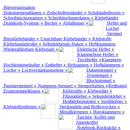
Büroorganisation
Dokumentenablagen
●
Zeitschriftenständer
●
Schubladenboxen
●
Schreibtischorganizer
●
Schreibtischunterlagen
●
Klebebänder
Drahtkorb-Systeme
●
Becher
●
Abfalleimer
●
Hefter und
Locher
Stempel
Büroklebebänder
●
Unsichtbare Klebebänder
●
Klebstoffe
Klebebandabroller
●
Selbstklebende Haken
●
Heftklammern,
Wiederablösbare Klebepads
●
Elektrische Hefter
●
Klammerlose Hefter
●
Tischhefter
●
Klammern,
Hochleistungshafter
●
Enthefter
●
Heftzangen
●
Heftklammern
●
Locher
●
Lochverstärkungsringe
●
Datumstempel
●
Textstempel
●
Blockstempel
●
Paginierstempel
●
Nummern-Stempel
●
Stempelfarben
●
Reißnägel
Ersatzstempelkissen
●
Klebestifte
●
Kleberoller
●
Flüssigkleber
●
Sekundenkleber
●
Heißklebepistolen
●
Sprühkleber
●
Klebstoffentferner
●
Stecknadeln und Reißzwecken
●
Metallklemmen
●
Büroklammern
●
Taschen, Koffer und
Aktenkoffer
Notebook-Rucksäcke
●