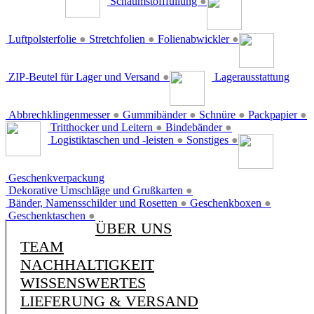
Schaumstofffüllung
●
Luftpolsterfolie
●
Stretchfolien
●
Folienabwickler
●
ZIP-Beutel für Lager und Versand
●
Lagerausstattung
Abbrechklingenmesser
●
Gummibänder
●
Schnüre
●
Packpapier
●
Tritthocker und Leitern
●
Bindebänder
●
Logistiktaschen und -leisten
●
Sonstiges
●
Geschenkverpackung
Dekorative Umschläge und Grußkarten
●
Bänder, Namensschilder und Rosetten
●
Geschenkboxen
●
Geschenktaschen
●
ÜBER UNS
TEAM
NACHHALTIGKEIT
WISSENSWERTES
LIEFERUNG & VERSAND