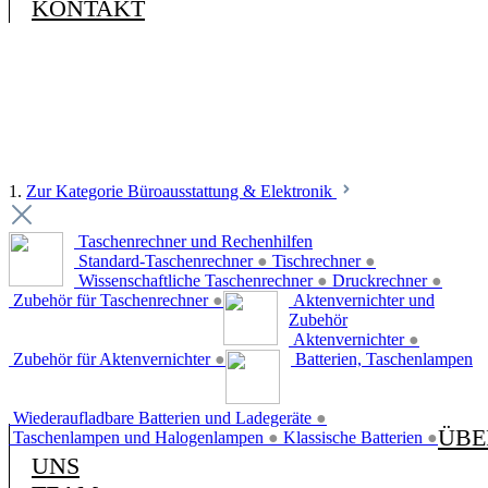
KONTAKT
1.
Zur Kategorie Büroausstattung & Elektronik
Taschenrechner und Rechenhilfen
Standard-Taschenrechner
●
Tischrechner
●
Wissenschaftliche Taschenrechner
●
Druckrechner
●
Zubehör für Taschenrechner
●
Aktenvernichter und
Zubehör
Aktenvernichter
●
Zubehör für Aktenvernichter
●
Batterien, Taschenlampen
Wiederaufladbare Batterien und Ladegeräte
●
ÜBE
Taschenlampen und Halogenlampen
●
Klassische Batterien
●
UNS