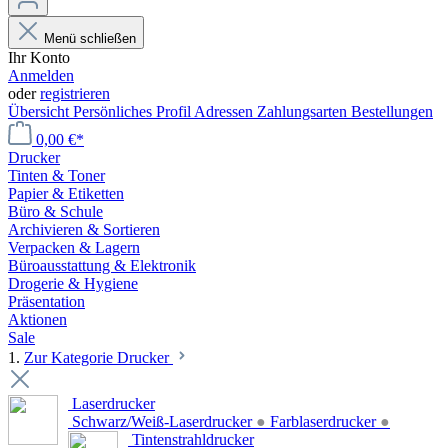
Menü schließen
Ihr Konto
Anmelden
oder
registrieren
Übersicht
Persönliches Profil
Adressen
Zahlungsarten
Bestellungen
0,00 €*
Drucker
Tinten & Toner
Papier & Etiketten
Büro & Schule
Archivieren & Sortieren
Verpacken & Lagern
Büroausstattung & Elektronik
Drogerie & Hygiene
Präsentation
Aktionen
Sale
1.
Zur Kategorie Drucker
Laserdrucker
Schwarz/Weiß-Laserdrucker
●
Farblaserdrucker
●
Tintenstrahldrucker