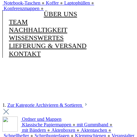
Notebook-Taschen
●
Koffer
●
Laptophüllen
●
Konferenzmappen
●
ÜBER UNS
TEAM
NACHHALTIGKEIT
WISSENSWERTES
LIEFERUNG & VERSAND
KONTAKT
1.
Zur Kategorie Archivieren & Sortieren
Ordner und Mappen
Klassische Papiermappen
●
mit Gummiband
●
mit Bändern
●
Aktenboxen
●
Aktentaschen
●
Schnellhefter
●
Schreibunterlagen
●
Klemmschienen
●
Veranstalter