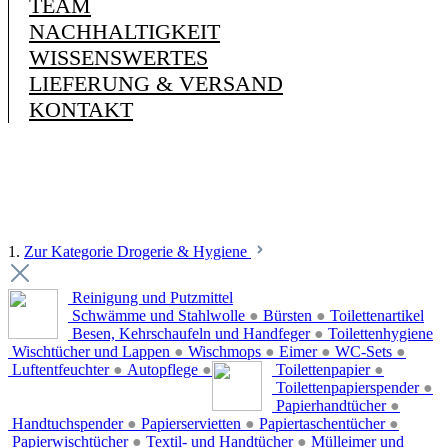
TEAM
NACHHALTIGKEIT
WISSENSWERTES
LIEFERUNG & VERSAND
KONTAKT
1.
Zur Kategorie Drogerie & Hygiene
Reinigung und Putzmittel
Schwämme und Stahlwolle
●
Bürsten
●
Toilettenartikel
Besen, Kehrschaufeln und Handfeger
●
Toilettenhygiene
Wischtücher und Lappen
●
Wischmops
●
Eimer
●
WC-Sets
●
Luftentfeuchter
●
Autopflege
●
Toilettenpapier
●
Toilettenpapierspender
●
Papierhandtücher
●
Handtuchspender
●
Papierservietten
●
Papiertaschentücher
●
Papierwischtücher
●
Textil- und Handtücher
●
Mülleimer und