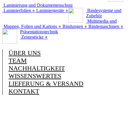
Laminierung und Dokumentenschutz
Laminierfolien
●
Laminiergeräte
●
Bindesysteme und
Zubehör
Multimedia und
Mappen, Folien und Kartons
●
Bindungen
●
Bindemaschinen
●
Präsentationstechnik
Zeigestöcke
●
ÜBER UNS
TEAM
NACHHALTIGKEIT
WISSENSWERTES
LIEFERUNG & VERSAND
KONTAKT