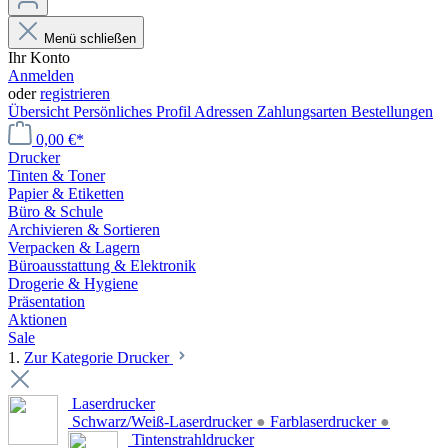
Menü schließen
Ihr Konto
Anmelden
oder
registrieren
Übersicht
Persönliches Profil
Adressen
Zahlungsarten
Bestellungen
0,00 €*
Drucker
Tinten & Toner
Papier & Etiketten
Büro & Schule
Archivieren & Sortieren
Verpacken & Lagern
Büroausstattung & Elektronik
Drogerie & Hygiene
Präsentation
Aktionen
Sale
1.
Zur Kategorie Drucker
Laserdrucker
Schwarz/Weiß-Laserdrucker
●
Farblaserdrucker
●
Tintenstrahldrucker