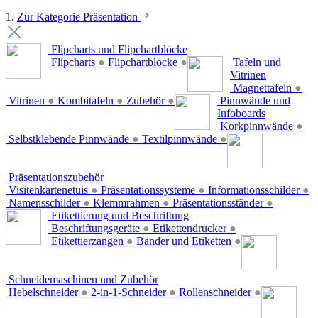
1.
Zur Kategorie Präsentation
Flipcharts und Flipchartblöcke
Flipcharts
●
Flipchartblöcke
●
Tafeln und
Vitrinen
Magnettafeln
●
Vitrinen
●
Kombitafeln
●
Zubehör
●
Pinnwände und
Infoboards
Korkpinnwände
●
Selbstklebende Pinnwände
●
Textilpinnwände
●
Präsentationszubehör
Visitenkartenetuis
●
Präsentationssysteme
●
Informationsschilder
●
Namensschilder
●
Klemmrahmen
●
Präsentationsständer
●
Etikettierung und Beschriftung
Beschriftungsgeräte
●
Etikettendrucker
●
Etikettierzangen
●
Bänder und Etiketten
●
Schneidemaschinen und Zubehör
Hebelschneider
●
2-in-1-Schneider
●
Rollenschneider
●