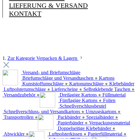
LIEFERUNG & VERSAND
KONTAKT
1.
Zur Kategorie Verpacken & Lagern
Versand- und Briefumschläge
Briefumschläge und Versandtaschen
●
Kartons
Kunststoffumschläge
●
Kartonumschläge
●
Klebebänder
Luftpolsterumschläge
●
Lieferscheine
●
Selbstklebende Taschen
●
Versandzubehör
●
Dreilagige Kartons
●
Füllmaterial
Fünflagige Kartons
●
Folien
Schnellverschlussbeutel
Schnellverschluss- und Versandkartons
●
Umzugskartons
●
Transportrollen
●
Packbänder
●
Spezialbänder
●
Papierbänder
●
Verpackungsmaterial
Doppelseitige Klebebänder
●
Abwickler
●
Luftpolsterkissen
●
Papierfüllmaterial
●