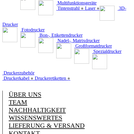
Multifunktionsgeräte
Tintenstrahl
●
Laser
●
3D-
Drucker
Fotodrucker
Bon-, Etikettendrucker
Nadel-, Matrixdrucker
Großformatdrucker
Spezialdrucker
Druckerzubehör
Druckerkabel
●
Druckeretiketten
●
ÜBER UNS
TEAM
NACHHALTIGKEIT
WISSENSWERTES
LIEFERUNG & VERSAND
KONTAKT