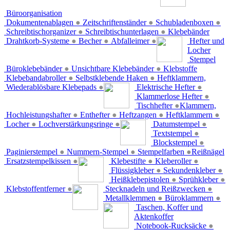
Büroorganisation
Dokumentenablagen
●
Zeitschriftenständer
●
Schubladenboxen
●
Schreibtischorganizer
●
Schreibtischunterlagen
●
Klebebänder
Drahtkorb-Systeme
●
Becher
●
Abfalleimer
●
Hefter und
Locher
Stempel
Büroklebebänder
●
Unsichtbare Klebebänder
●
Klebstoffe
Klebebandabroller
●
Selbstklebende Haken
●
Heftklammern,
Wiederablösbare Klebepads
●
Elektrische Hefter
●
Klammerlose Hefter
●
Tischhefter
●
Klammern,
Hochleistungshafter
●
Enthefter
●
Heftzangen
●
Heftklammern
●
Locher
●
Lochverstärkungsringe
●
Datumstempel
●
Textstempel
●
Blockstempel
●
Paginierstempel
●
Nummern-Stempel
●
Stempelfarben
●
Reißnägel
Ersatzstempelkissen
●
Klebestifte
●
Kleberoller
●
Flüssigkleber
●
Sekundenkleber
●
Heißklebepistolen
●
Sprühkleber
●
Klebstoffentferner
●
Stecknadeln und Reißzwecken
●
Metallklemmen
●
Büroklammern
●
Taschen, Koffer und
Aktenkoffer
Notebook-Rucksäcke
●