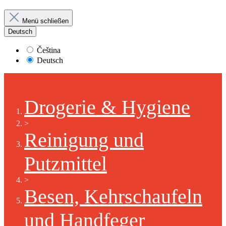
Menü schließen
Deutsch
Čeština
Deutsch
Drogerie & Hygiene
>
Reinigung und
Putzmittel
>
Besen, Kehrschaufeln
und Handfeger