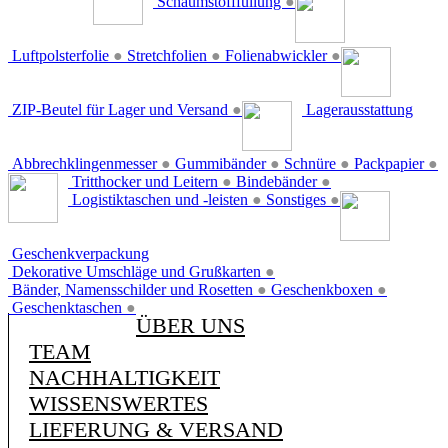
Schaumstofffüllung
●
Luftpolsterfolie
●
Stretchfolien
●
Folienabwickler
●
ZIP-Beutel für Lager und Versand
●
Lagerausstattung
Abbrechklingenmesser
●
Gummibänder
●
Schnüre
●
Packpapier
●
Tritthocker und Leitern
●
Bindebänder
●
Logistiktaschen und -leisten
●
Sonstiges
●
Geschenkverpackung
Dekorative Umschläge und Grußkarten
●
Bänder, Namensschilder und Rosetten
●
Geschenkboxen
●
Geschenktaschen
●
ÜBER UNS
TEAM
NACHHALTIGKEIT
WISSENSWERTES
LIEFERUNG & VERSAND