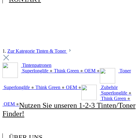
1.
Zur Kategorie Tinten & Toner
Tintenpatronen
Superlonglife
●
Think Green
●
OEM
●
Toner
Superlonglife
●
Think Green
●
OEM
●
Zubehör
Superlonglife
●
Think Green
●
OEM
●
Nutzen Sie unseren 1-2-3 Tinten/Toner
Finder!
ÜBER UNS