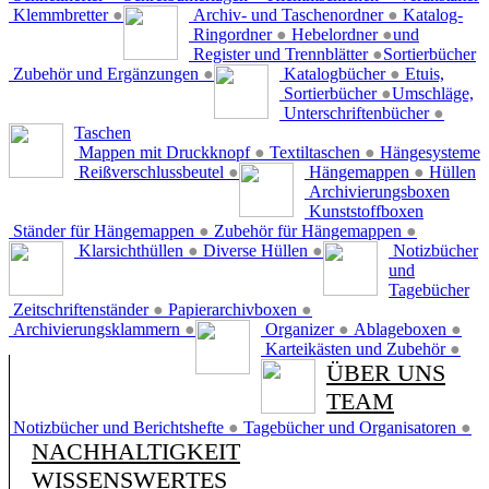
Klemmbretter
●
Archiv- und Taschenordner
●
Katalog-
Ringordner
●
Hebelordner
●
und
Register und Trennblätter
●
Sortierbücher
Zubehör und Ergänzungen
●
Katalogbücher
●
Etuis,
Sortierbücher
●
Umschläge,
Unterschriftenbücher
●
Taschen
Mappen mit Druckknopf
●
Textiltaschen
●
Hängesysteme
Reißverschlussbeutel
●
Hängemappen
●
Hüllen
Archivierungsboxen
Kunststoffboxen
Ständer für Hängemappen
●
Zubehör für Hängemappen
●
Klarsichthüllen
●
Diverse Hüllen
●
Notizbücher
und
Tagebücher
Zeitschriftenständer
●
Papierarchivboxen
●
Archivierungsklammern
●
Organizer
●
Ablageboxen
●
Karteikästen und Zubehör
●
ÜBER UNS
TEAM
Notizbücher und Berichtshefte
●
Tagebücher und Organisatoren
●
NACHHALTIGKEIT
WISSENSWERTES