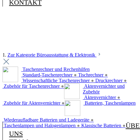
KONTAKT
1.
Zur Kategorie Büroausstattung & Elektronik
Taschenrechner und Rechenhilfen
Standard-Taschenrechner
●
Tischrechner
●
Wissenschaftliche Taschenrechner
●
Druckrechner
●
Zubehör für Taschenrechner
●
Aktenvernichter und
Zubehör
Aktenvernichter
●
Zubehör für Aktenvernichter
●
Batterien, Taschenlampen
Wiederaufladbare Batterien und Ladegeräte
●
ÜBE
Taschenlampen und Halogenlampen
●
Klassische Batterien
●
UNS