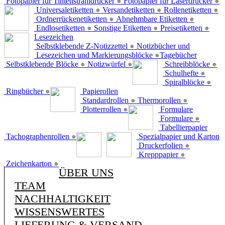
Fotopapier für Tintenstrahldrucker
●
Fotopapier für Laserdrucker
●
Universaletiketten
●
Versandetiketten
●
Rollenetiketten
●
Ordnerrückenetiketten
●
Abnehmbare Etiketten
●
Endlosetiketten
●
Sonstige Etiketten
●
Preisetiketten
●
Lesezeichen
Selbstklebende Z-Notizzettel
●
Notizbücher und
Lesezeichen und Markierungsblöcke
●
Tagebücher
Selbstklebende Blöcke
●
Notizwürfel
●
Schreibblöcke
●
Schulhefte
●
Spiralblöcke
●
Ringbücher
●
Papierollen
Standardrollen
●
Thermorollen
●
Plotterrollen
●
Formulare
Formulare
●
Tabellierpapier
Tachographenrollen
●
Spezialpapier und Karton
Druckerfolien
●
Krepppapier
●
Zeichenkarton
●
ÜBER UNS
TEAM
NACHHALTIGKEIT
WISSENSWERTES
LIEFERUNG & VERSAND