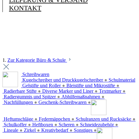
KONTAKT
1.
Zur Kategorie Büro & Schule
Schreibwaren
Kugelschreiber und Druckkugelschreiber
●
Schulmaterial
Gelstifte und Roller
●
Bleistifte und Mikrostifte
●
Radierbare Stifte
●
Diverse Marker und Liner
●
Textmarker
●
Radiergummis und Spitzer
●
Abhilfemaßnahmen
●
Nachfüllungen
●
Geschenk-Schreibwaren
●
Heftumschläge
●
Federmäppchen
●
Schulranzen und Rucksäcke
●
Schulkoffer
●
Heftboxen
●
Scheren
●
Schneidezubehör
●
Lineale
●
Zirkel
●
Kreativbedarf
●
Sonstiges
●