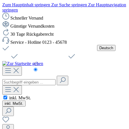
Zum Hauptinhalt springen
Zur Suche springen
Zur Hauptnavigation
springen
Schneller Versand
Günstige Versandkosten
30 Tage Rückgaberecht
Service - Hotline 0123 - 45678
Deutsch
Versandkostenfreie Lieferung ab 49,00€ Netto
Jobs
Sichere SSL-Verbindung
Schnelle Lieferung
Čeština
Helpdesk
Nachhaltigkeit
Deutsch
inkl. MwSt.
inkl. MwSt.