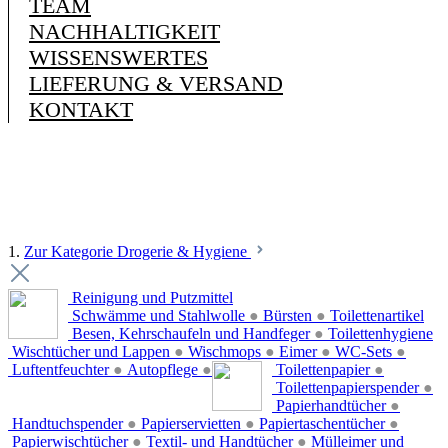
TEAM
NACHHALTIGKEIT
WISSENSWERTES
LIEFERUNG & VERSAND
KONTAKT
1.
Zur Kategorie Drogerie & Hygiene
Reinigung und Putzmittel
Schwämme und Stahlwolle
●
Bürsten
●
Toilettenartikel
Besen, Kehrschaufeln und Handfeger
●
Toilettenhygiene
Wischtücher und Lappen
●
Wischmops
●
Eimer
●
WC-Sets
●
Luftentfeuchter
●
Autopflege
●
Toilettenpapier
●
Toilettenpapierspender
●
Papierhandtücher
●
Handtuchspender
●
Papierservietten
●
Papiertaschentücher
●
Papierwischtücher
●
Textil- und Handtücher
●
Mülleimer und