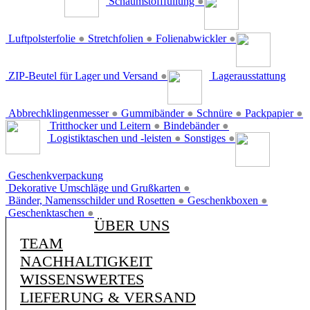
Schaumstofffüllung
●
Luftpolsterfolie
●
Stretchfolien
●
Folienabwickler
●
ZIP-Beutel für Lager und Versand
●
Lagerausstattung
Abbrechklingenmesser
●
Gummibänder
●
Schnüre
●
Packpapier
●
Tritthocker und Leitern
●
Bindebänder
●
Logistiktaschen und -leisten
●
Sonstiges
●
Geschenkverpackung
Dekorative Umschläge und Grußkarten
●
Bänder, Namensschilder und Rosetten
●
Geschenkboxen
●
Geschenktaschen
●
ÜBER UNS
TEAM
NACHHALTIGKEIT
WISSENSWERTES
LIEFERUNG & VERSAND