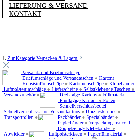
LIEFERUNG & VERSAND
KONTAKT
1.
Zur Kategorie Verpacken & Lagern
Versand- und Briefumschläge
Briefumschläge und Versandtaschen
●
Kartons
Kunststoffumschläge
●
Kartonumschläge
●
Klebebänder
Luftpolsterumschläge
●
Lieferscheine
●
Selbstklebende Taschen
●
Versandzubehör
●
Dreilagige Kartons
●
Füllmaterial
Fünflagige Kartons
●
Folien
Schnellverschlussbeutel
Schnellverschluss- und Versandkartons
●
Umzugskartons
●
Transportrollen
●
Packbänder
●
Spezialbänder
●
Papierbänder
●
Verpackungsmaterial
Doppelseitige Klebebänder
●
Abwickler
●
Luftpolsterkissen
●
Papierfüllmaterial
●