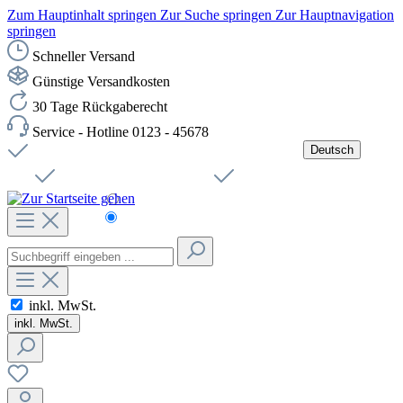
Zum Hauptinhalt springen
Zur Suche springen
Zur Hauptnavigation
springen
Schneller Versand
Günstige Versandkosten
30 Tage Rückgaberecht
Service - Hotline 0123 - 45678
Deutsch
Versandkostenfreie Lieferung ab 49,00€ Netto
Jobs
Sichere SSL-Verbindung
Schnelle Lieferung
Čeština
Helpdesk
Nachhaltigkeit
Deutsch
inkl. MwSt.
inkl. MwSt.