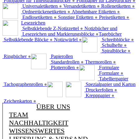
Fotopapier für Tintenstrahldrucker
●
Fotopapier für Laserdrucker
●
Universaletiketten
●
Versandetiketten
●
Rollenetiketten
●
Ordnerrückenetiketten
●
Abnehmbare Etiketten
●
Endlosetiketten
●
Sonstige Etiketten
●
Preisetiketten
●
Lesezeichen
Selbstklebende Z-Notizzettel
●
Notizbücher und
Lesezeichen und Markierungsblöcke
●
Tagebücher
Selbstklebende Blöcke
●
Notizwürfel
●
Schreibblöcke
●
Schulhefte
●
Spiralblöcke
●
Ringbücher
●
Papierollen
Standardrollen
●
Thermorollen
●
Plotterrollen
●
Formulare
Formulare
●
Tabellierpapier
Tachographenrollen
●
Spezialpapier und Karton
Druckerfolien
●
Krepppapier
●
Zeichenkarton
●
ÜBER UNS
TEAM
NACHHALTIGKEIT
WISSENSWERTES
LIEFERUNG & VERSAND