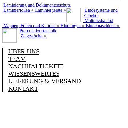
Laminierung und Dokumentenschutz
Laminierfolien
●
Laminiergeräte
●
Bindesysteme und
Zubehör
Multimedia und
Mappen, Folien und Kartons
●
Bindungen
●
Bindemaschinen
●
Präsentationstechnik
Zeigestöcke
●
ÜBER UNS
TEAM
NACHHALTIGKEIT
WISSENSWERTES
LIEFERUNG & VERSAND
KONTAKT