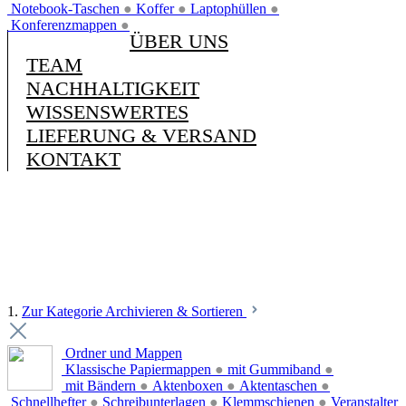
Notebook-Taschen
●
Koffer
●
Laptophüllen
●
Konferenzmappen
●
ÜBER UNS
TEAM
NACHHALTIGKEIT
WISSENSWERTES
LIEFERUNG & VERSAND
KONTAKT
1.
Zur Kategorie Archivieren & Sortieren
Ordner und Mappen
Klassische Papiermappen
●
mit Gummiband
●
mit Bändern
●
Aktenboxen
●
Aktentaschen
●
Schnellhefter
●
Schreibunterlagen
●
Klemmschienen
●
Veranstalter