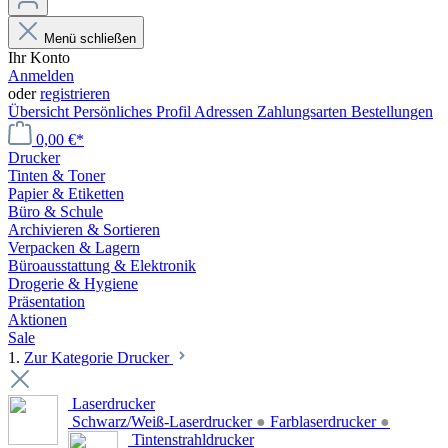
Menü schließen
Ihr Konto
Anmelden
oder
registrieren
Übersicht
Persönliches Profil
Adressen
Zahlungsarten
Bestellungen
0,00 €*
Drucker
Tinten & Toner
Papier & Etiketten
Büro & Schule
Archivieren & Sortieren
Verpacken & Lagern
Büroausstattung & Elektronik
Drogerie & Hygiene
Präsentation
Aktionen
Sale
1.
Zur Kategorie Drucker
Laserdrucker
Schwarz/Weiß-Laserdrucker
●
Farblaserdrucker
●
Tintenstrahldrucker