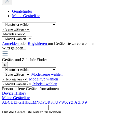
Gerätefinder
Meine Geräteliste
Anmelden
oder
Registrieren
um Geräteliste zu verwenden
Wird geladen...
Geräte- und Zubehör Finder
x
Modellserie wählen
Modelltyp wählen
Modell wählen
Personalisierte Geräteinformationen
Device History
Meine Geräteliste
A
B
C
D
E
F
G
H
I
J
K
L
M
N
O
P
Q
R
S
T
U
V
W
X
Y
Z
A
Z
0
9
Um die Geräteliste nutzen zu können,