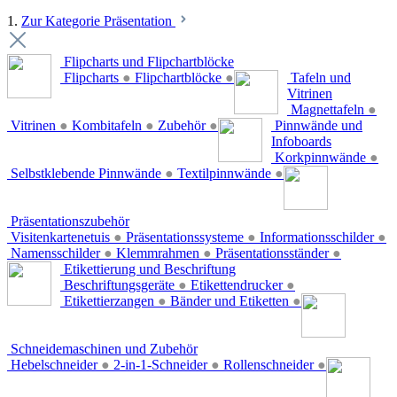
1.
Zur Kategorie Präsentation
Flipcharts und Flipchartblöcke
Flipcharts
●
Flipchartblöcke
●
Tafeln und
Vitrinen
Magnettafeln
●
Vitrinen
●
Kombitafeln
●
Zubehör
●
Pinnwände und
Infoboards
Korkpinnwände
●
Selbstklebende Pinnwände
●
Textilpinnwände
●
Präsentationszubehör
Visitenkartenetuis
●
Präsentationssysteme
●
Informationsschilder
●
Namensschilder
●
Klemmrahmen
●
Präsentationsständer
●
Etikettierung und Beschriftung
Beschriftungsgeräte
●
Etikettendrucker
●
Etikettierzangen
●
Bänder und Etiketten
●
Schneidemaschinen und Zubehör
Hebelschneider
●
2-in-1-Schneider
●
Rollenschneider
●