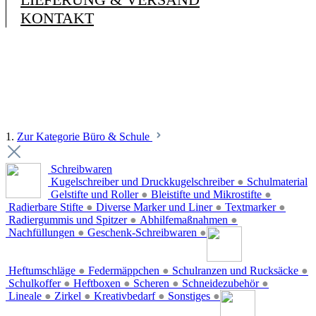
KONTAKT
1.
Zur Kategorie Büro & Schule
Schreibwaren
Kugelschreiber und Druckkugelschreiber
●
Schulmaterial
Gelstifte und Roller
●
Bleistifte und Mikrostifte
●
Radierbare Stifte
●
Diverse Marker und Liner
●
Textmarker
●
Radiergummis und Spitzer
●
Abhilfemaßnahmen
●
Nachfüllungen
●
Geschenk-Schreibwaren
●
Heftumschläge
●
Federmäppchen
●
Schulranzen und Rucksäcke
●
Schulkoffer
●
Heftboxen
●
Scheren
●
Schneidezubehör
●
Lineale
●
Zirkel
●
Kreativbedarf
●
Sonstiges
●