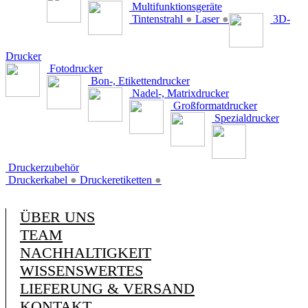
Multifunktionsgeräte
Tintenstrahl
●
Laser
●
3D-
Drucker
Fotodrucker
Bon-, Etikettendrucker
Nadel-, Matrixdrucker
Großformatdrucker
Spezialdrucker
Druckerzubehör
Druckerkabel
●
Druckeretiketten
●
ÜBER UNS
TEAM
NACHHALTIGKEIT
WISSENSWERTES
LIEFERUNG & VERSAND
KONTAKT