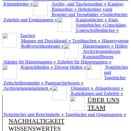
Klemmbretter
●
Archiv- und Taschenordner
●
Katalog-
Ringordner
●
Hebelordner
●
und
Register und Trennblätter
●
Sortierbücher
Zubehör und Ergänzungen
●
Katalogbücher
●
Etuis,
Sortierbücher
●
Umschläge,
Unterschriftenbücher
●
Taschen
Mappen mit Druckknopf
●
Textiltaschen
●
Hängesysteme
Reißverschlussbeutel
●
Hängemappen
●
Hüllen
Archivierungsboxen
Kunststoffboxen
Ständer für Hängemappen
●
Zubehör für Hängemappen
●
Klarsichthüllen
●
Diverse Hüllen
●
Notizbücher
und
Tagebücher
Zeitschriftenständer
●
Papierarchivboxen
●
Archivierungsklammern
●
Organizer
●
Ablageboxen
●
Karteikästen und Zubehör
●
ÜBER UNS
TEAM
Notizbücher und Berichtshefte
●
Tagebücher und Organisatoren
●
NACHHALTIGKEIT
WISSENSWERTES