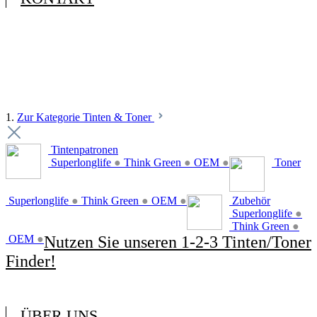
1.
Zur Kategorie Tinten & Toner
Tintenpatronen
Superlonglife
●
Think Green
●
OEM
●
Toner
Superlonglife
●
Think Green
●
OEM
●
Zubehör
Superlonglife
●
Think Green
●
OEM
●
Nutzen Sie unseren 1-2-3 Tinten/Toner
Finder!
ÜBER UNS