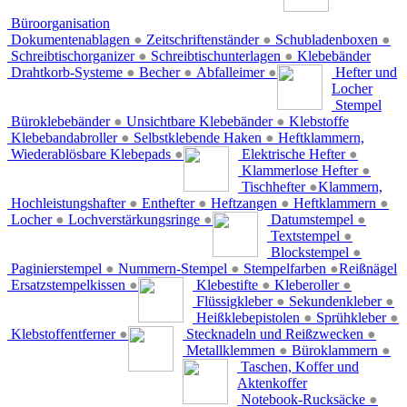
Büroorganisation
Dokumentenablagen
●
Zeitschriftenständer
●
Schubladenboxen
●
Schreibtischorganizer
●
Schreibtischunterlagen
●
Klebebänder
Drahtkorb-Systeme
●
Becher
●
Abfalleimer
●
Hefter und
Locher
Stempel
Büroklebebänder
●
Unsichtbare Klebebänder
●
Klebstoffe
Klebebandabroller
●
Selbstklebende Haken
●
Heftklammern,
Wiederablösbare Klebepads
●
Elektrische Hefter
●
Klammerlose Hefter
●
Tischhefter
●
Klammern,
Hochleistungshafter
●
Enthefter
●
Heftzangen
●
Heftklammern
●
Locher
●
Lochverstärkungsringe
●
Datumstempel
●
Textstempel
●
Blockstempel
●
Paginierstempel
●
Nummern-Stempel
●
Stempelfarben
●
Reißnägel
Ersatzstempelkissen
●
Klebestifte
●
Kleberoller
●
Flüssigkleber
●
Sekundenkleber
●
Heißklebepistolen
●
Sprühkleber
●
Klebstoffentferner
●
Stecknadeln und Reißzwecken
●
Metallklemmen
●
Büroklammern
●
Taschen, Koffer und
Aktenkoffer
Notebook-Rucksäcke
●