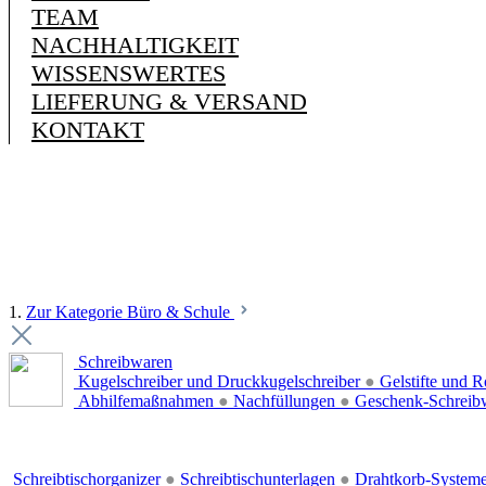
TEAM
NACHHALTIGKEIT
WISSENSWERTES
LIEFERUNG & VERSAND
KONTAKT
1.
Zur Kategorie Büro & Schule
Schreibwaren
Kugelschreiber und Druckkugelschreiber
●
Gelstifte und R
Abhilfemaßnahmen
●
Nachfüllungen
●
Geschenk-Schreib
Schreibtischorganizer
●
Schreibtischunterlagen
●
Drahtkorb-System