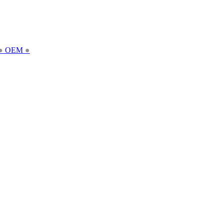
●
OEM
●