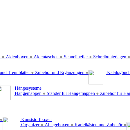
n
●
Aktenboxen
●
Aktentaschen
●
Schnellhefter
●
Schreibunterlagen
und Trennblätter
●
Zubehör und Ergänzungen
●
Katalogbüc
Hängesysteme
Hängemappen
●
Ständer für Hängemappen
●
Zubehör für H
●
Kunststoffboxen
Organizer
●
Ablageboxen
●
Karteikästen und Zubehör
●