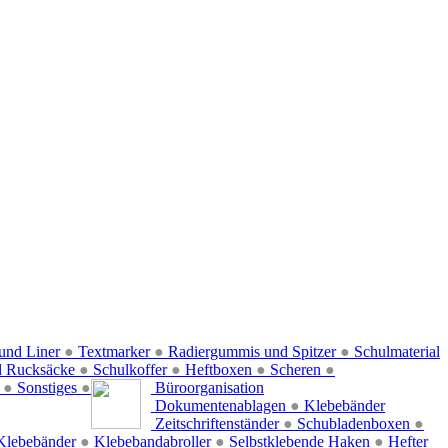
und Liner
●
Textmarker
●
Radiergummis und Spitzer
●
Schulmaterial
d Rucksäcke
●
Schulkoffer
●
Heftboxen
●
Scheren
●
f
●
Sonstiges
●
Büroorganisation
Dokumentenablagen
●
Klebebänder
Zeitschriftenständer
●
Schubladenboxen
●
Klebebänder
●
Klebebandabroller
●
Selbstklebende Haken
●
Hefter