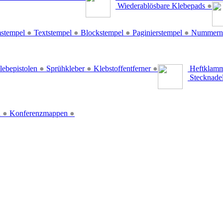
Wiederablösbare Klebepads
●
stempel
●
Textstempel
●
Blockstempel
●
Paginierstempel
●
Nummern
lebepistolen
●
Sprühkleber
●
Klebstoffentferner
●
Heftklamm
Stecknade
n
●
Konferenzmappen
●