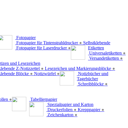
Fotopapier
Fotopapier für Tintenstrahldrucker
●
Selbstklebende
Fotopapier für Laserdrucker
●
Etiketten
Universaletiketten
●
Versandetiketten
●
tizen und Lesezeichen
klebende Z-Notizzettel
●
Lesezeichen und Markierungsblöcke
●
klebende Blöcke
●
Notizwürfel
●
Notizbücher und
Tagebücher
Schreibblöcke
●
ollen
●
Tabellierpapier
Spezialpapier und Karton
Druckerfolien
●
Krepppapier
●
Zeichenkarton
●