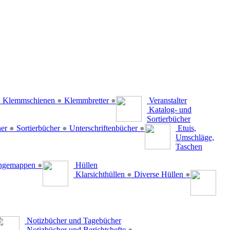
●
Klemmschienen
●
Klemmbretter
●
Veranstalter
Katalog- und
Sortierbücher
her
●
Sortierbücher
●
Unterschriftenbücher
●
Etuis,
Umschläge,
Taschen
ängemappen
●
Hüllen
Klarsichthüllen
●
Diverse Hüllen
●
Notizbücher und Tagebücher
Notizbücher und Berichtshefte
●