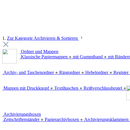
1.
Zur Kategorie Archivieren & Sortieren
Ordner und Mappen
Klassische Papiermappen
●
mit Gummiband
●
mit Bänder
Archiv- und Taschenordner
●
Ringordner
●
Hebelordner
●
Register 
Mappen mit Druckknopf
●
Textiltaschen
●
Reißverschlussbeutel
●
Archivierungsboxen
Zeitschriftenständer
●
Papierarchivboxen
●
Archivierungsklammern