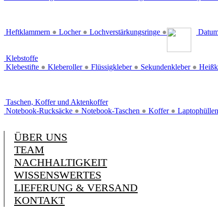
Heftklammern
●
Locher
●
Lochverstärkungsringe
●
Datum
Klebstoffe
Klebestifte
●
Kleberoller
●
Flüssigkleber
●
Sekundenkleber
●
Heißk
Taschen, Koffer und Aktenkoffer
Notebook-Rucksäcke
●
Notebook-Taschen
●
Koffer
●
Laptophülle
ÜBER UNS
TEAM
NACHHALTIGKEIT
WISSENSWERTES
LIEFERUNG & VERSAND
KONTAKT