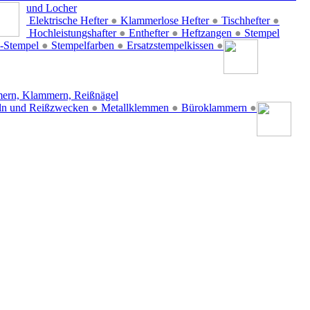
und Locher
Elektrische Hefter
●
Klammerlose Hefter
●
Tischhefter
●
Hochleistungshafter
●
Enthefter
●
Heftzangen
●
Stempel
-Stempel
●
Stempelfarben
●
Ersatzstempelkissen
●
ern, Klammern, Reißnägel
ln und Reißzwecken
●
Metallklemmen
●
Büroklammern
●