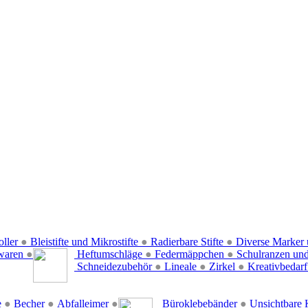
oller
●
Bleistifte und Mikrostifte
●
Radierbare Stifte
●
Diverse Marker 
waren
●
Heftumschläge
●
Federmäppchen
●
Schulranzen un
Schneidezubehör
●
Lineale
●
Zirkel
●
Kreativbedar
e
●
Becher
●
Abfalleimer
●
Büroklebebänder
●
Unsichtbare 