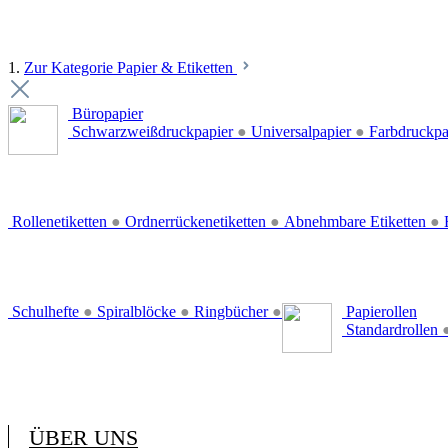
1.
Zur Kategorie Papier & Etiketten
Büropapier
Schwarzweißdruckpapier
●
Universalpapier
●
Farbdruckpa
Rollenetiketten
●
Ordnerrückenetiketten
●
Abnehmbare Etiketten
●
E
Schulhefte
●
Spiralblöcke
●
Ringbücher
●
Papierollen
Standardrollen
ÜBER UNS