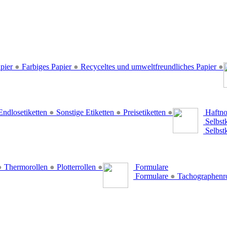
pier
●
Farbiges Papier
●
Recyceltes und umweltfreundliches Papier
●
ndlosetiketten
●
Sonstige Etiketten
●
Preisetiketten
●
Haftno
Selbst
Selbst
●
Thermorollen
●
Plotterrollen
●
Formulare
Formulare
●
Tachographenr