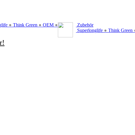
glife
●
Think Green
●
OEM
●
Zubehör
Superlonglife
●
Think Green
r!