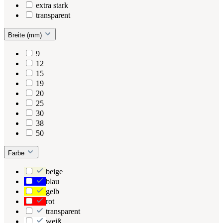
extra stark
transparent
Breite (mm)
9
12
15
19
20
25
30
38
50
Farbe
beige
blau
gelb
rot
transparent
weiß