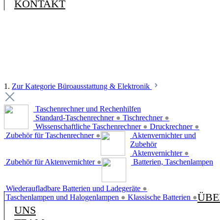
KONTAKT
1.
Zur Kategorie Büroausstattung & Elektronik
Taschenrechner und Rechenhilfen
Standard-Taschenrechner
●
Tischrechner
●
Wissenschaftliche Taschenrechner
●
Druckrechner
●
Zubehör für Taschenrechner
●
Aktenvernichter und
Zubehör
Aktenvernichter
●
Zubehör für Aktenvernichter
●
Batterien, Taschenlampen
Wiederaufladbare Batterien und Ladegeräte
●
ÜBE
Taschenlampen und Halogenlampen
●
Klassische Batterien
●
UNS