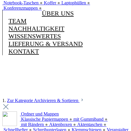
Notebook-Taschen
●
Koffer
●
Laptophüllen
●
Konferenzmappen
●
ÜBER UNS
TEAM
NACHHALTIGKEIT
WISSENSWERTES
LIEFERUNG & VERSAND
KONTAKT
1.
Zur Kategorie Archivieren & Sortieren
Ordner und Mappen
Klassische Papiermappen
●
mit Gummiband
●
mit Bändern
●
Aktenboxen
●
Aktentaschen
●
Schnellhefter
●
Schreibunterlagen
●
Klemmschienen
●
Veranstalter