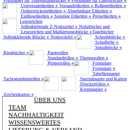
Fotopapier für Tintenstrahldrucker
●
Fotopapier für Laserdrucker
●
Universaletiketten
●
Versandetiketten
●
Rollenetiketten
●
Ordnerrückenetiketten
●
Abnehmbare Etiketten
●
Endlosetiketten
●
Sonstige Etiketten
●
Preisetiketten
●
Lesezeichen
Selbstklebende Z-Notizzettel
●
Notizbücher und
Lesezeichen und Markierungsblöcke
●
Tagebücher
Selbstklebende Blöcke
●
Notizwürfel
●
Schreibblöcke
●
Schulhefte
●
Spiralblöcke
●
Ringbücher
●
Papierollen
Standardrollen
●
Thermorollen
●
Plotterrollen
●
Formulare
Formulare
●
Tabellierpapier
Tachographenrollen
●
Spezialpapier und Karton
Druckerfolien
●
Krepppapier
●
Zeichenkarton
●
ÜBER UNS
TEAM
NACHHALTIGKEIT
WISSENSWERTES
LIEFERUNG & VERSAND