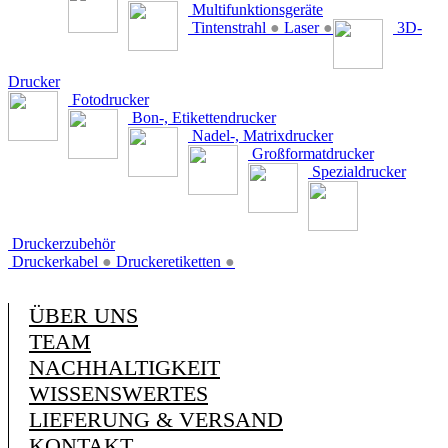
Multifunktionsgeräte
Tintenstrahl
●
Laser
●
3D-
Drucker
Fotodrucker
Bon-, Etikettendrucker
Nadel-, Matrixdrucker
Großformatdrucker
Spezialdrucker
Druckerzubehör
Druckerkabel
●
Druckeretiketten
●
ÜBER UNS
TEAM
NACHHALTIGKEIT
WISSENSWERTES
LIEFERUNG & VERSAND
KONTAKT