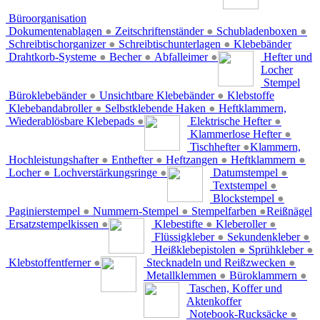
Büroorganisation
Dokumentenablagen
●
Zeitschriftenständer
●
Schubladenboxen
●
Schreibtischorganizer
●
Schreibtischunterlagen
●
Klebebänder
Drahtkorb-Systeme
●
Becher
●
Abfalleimer
●
Hefter und
Locher
Stempel
Büroklebebänder
●
Unsichtbare Klebebänder
●
Klebstoffe
Klebebandabroller
●
Selbstklebende Haken
●
Heftklammern,
Wiederablösbare Klebepads
●
Elektrische Hefter
●
Klammerlose Hefter
●
Tischhefter
●
Klammern,
Hochleistungshafter
●
Enthefter
●
Heftzangen
●
Heftklammern
●
Locher
●
Lochverstärkungsringe
●
Datumstempel
●
Textstempel
●
Blockstempel
●
Paginierstempel
●
Nummern-Stempel
●
Stempelfarben
●
Reißnägel
Ersatzstempelkissen
●
Klebestifte
●
Kleberoller
●
Flüssigkleber
●
Sekundenkleber
●
Heißklebepistolen
●
Sprühkleber
●
Klebstoffentferner
●
Stecknadeln und Reißzwecken
●
Metallklemmen
●
Büroklammern
●
Taschen, Koffer und
Aktenkoffer
Notebook-Rucksäcke
●