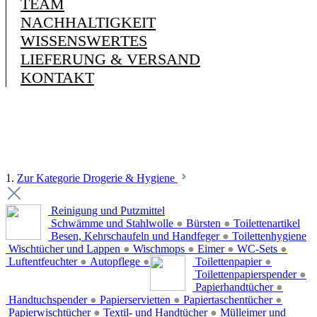
TEAM
NACHHALTIGKEIT
WISSENSWERTES
LIEFERUNG & VERSAND
KONTAKT
1.
Zur Kategorie Drogerie & Hygiene
Reinigung und Putzmittel
Schwämme und Stahlwolle
●
Bürsten
●
Toilettenartikel
Besen, Kehrschaufeln und Handfeger
●
Toilettenhygiene
Wischtücher und Lappen
●
Wischmops
●
Eimer
●
WC-Sets
●
Luftentfeuchter
●
Autopflege
●
Toilettenpapier
●
Toilettenpapierspender
●
Papierhandtücher
●
Handtuchspender
●
Papierservietten
●
Papiertaschentücher
●
Papierwischtücher
●
Textil- und Handtücher
●
Mülleimer und