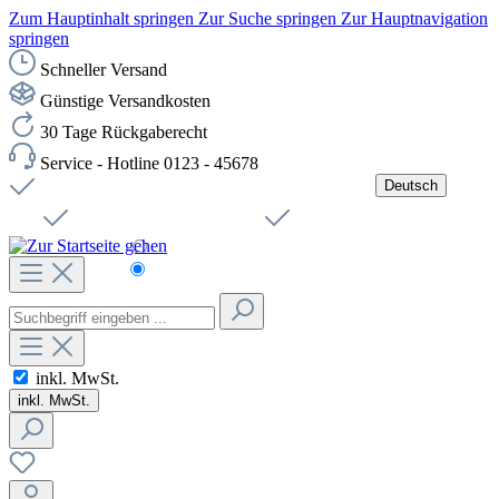
Zum Hauptinhalt springen
Zur Suche springen
Zur Hauptnavigation
springen
Schneller Versand
Günstige Versandkosten
30 Tage Rückgaberecht
Service - Hotline 0123 - 45678
Deutsch
Versandkostenfreie Lieferung ab 49,00€ Netto
Jobs
Sichere SSL-Verbindung
Schnelle Lieferung
Čeština
Helpdesk
Nachhaltigkeit
Deutsch
inkl. MwSt.
inkl. MwSt.