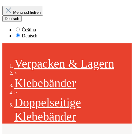
Menü schließen
Deutsch
Čeština
Deutsch
Verpacken & Lagern
>
Klebebänder
>
Doppelseitige
Klebebänder