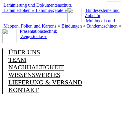
Laminierung und Dokumentenschutz
Laminierfolien
●
Laminiergeräte
●
Bindesysteme und
Zubehör
Multimedia und
Mappen, Folien und Kartons
●
Bindungen
●
Bindemaschinen
●
Präsentationstechnik
Zeigestöcke
●
ÜBER UNS
TEAM
NACHHALTIGKEIT
WISSENSWERTES
LIEFERUNG & VERSAND
KONTAKT