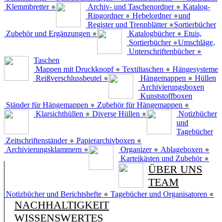
Klemmbretter
●
Archiv- und Taschenordner
●
Katalog-
Ringordner
●
Hebelordner
●
und
Register und Trennblätter
●
Sortierbücher
Zubehör und Ergänzungen
●
Katalogbücher
●
Etuis,
Sortierbücher
●
Umschläge,
Unterschriftenbücher
●
Taschen
Mappen mit Druckknopf
●
Textiltaschen
●
Hängesysteme
Reißverschlussbeutel
●
Hängemappen
●
Hüllen
Archivierungsboxen
Kunststoffboxen
Ständer für Hängemappen
●
Zubehör für Hängemappen
●
Klarsichthüllen
●
Diverse Hüllen
●
Notizbücher
und
Tagebücher
Zeitschriftenständer
●
Papierarchivboxen
●
Archivierungsklammern
●
Organizer
●
Ablageboxen
●
Karteikästen und Zubehör
●
ÜBER UNS
TEAM
Notizbücher und Berichtshefte
●
Tagebücher und Organisatoren
●
NACHHALTIGKEIT
WISSENSWERTES