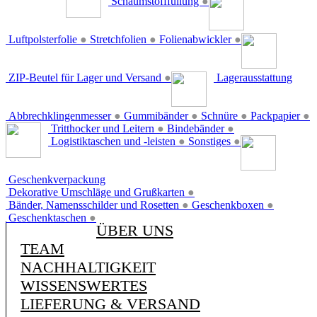
Schaumstofffüllung
●
Luftpolsterfolie
●
Stretchfolien
●
Folienabwickler
●
ZIP-Beutel für Lager und Versand
●
Lagerausstattung
Abbrechklingenmesser
●
Gummibänder
●
Schnüre
●
Packpapier
●
Tritthocker und Leitern
●
Bindebänder
●
Logistiktaschen und -leisten
●
Sonstiges
●
Geschenkverpackung
Dekorative Umschläge und Grußkarten
●
Bänder, Namensschilder und Rosetten
●
Geschenkboxen
●
Geschenktaschen
●
ÜBER UNS
TEAM
NACHHALTIGKEIT
WISSENSWERTES
LIEFERUNG & VERSAND