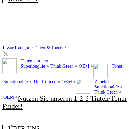
1.
Zur Kategorie Tinten & Toner
Tintenpatronen
Superlonglife
●
Think Green
●
OEM
●
Toner
Superlonglife
●
Think Green
●
OEM
●
Zubehör
Superlonglife
●
Think Green
●
OEM
●
Nutzen Sie unseren 1-2-3 Tinten/Toner
Finder!
ÜBER UNS