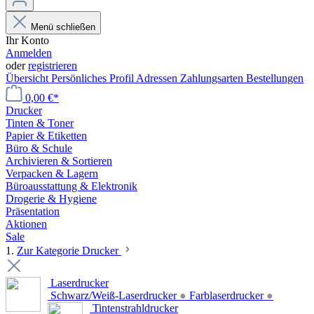
Menü schließen
Ihr Konto
Anmelden
oder
registrieren
Übersicht
Persönliches Profil
Adressen
Zahlungsarten
Bestellungen
0,00 €*
Drucker
Tinten & Toner
Papier & Etiketten
Büro & Schule
Archivieren & Sortieren
Verpacken & Lagern
Büroausstattung & Elektronik
Drogerie & Hygiene
Präsentation
Aktionen
Sale
1.
Zur Kategorie Drucker
Laserdrucker
Schwarz/Weiß-Laserdrucker
●
Farblaserdrucker
●
Tintenstrahldrucker