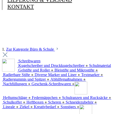
KONTAKT
1.
Zur Kategorie Büro & Schule
Schreibwaren
Kugelschreiber und Druckkugelschreiber
●
Schulmaterial
Gelstifte und Roller
●
Bleistifte und Mikrostifte
●
Radierbare Stifte
●
Diverse Marker und Liner
●
Textmarker
●
Radiergummis und Spitzer
●
Abhilfemaßnahmen
●
Nachfüllungen
●
Geschenk-Schreibwaren
●
Heftumschläge
●
Federmäppchen
●
Schulranzen und Rucksäcke
●
Schulkoffer
●
Heftboxen
●
Scheren
●
Schneidezubehör
●
Lineale
●
Zirkel
●
Kreativbedarf
●
Sonstiges
●