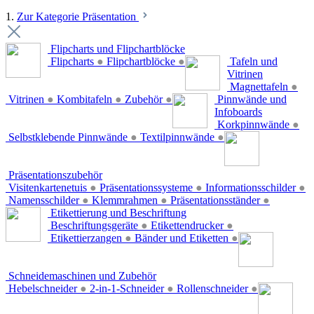
1.
Zur Kategorie Präsentation
Flipcharts und Flipchartblöcke
Flipcharts
●
Flipchartblöcke
●
Tafeln und
Vitrinen
Magnettafeln
●
Vitrinen
●
Kombitafeln
●
Zubehör
●
Pinnwände und
Infoboards
Korkpinnwände
●
Selbstklebende Pinnwände
●
Textilpinnwände
●
Präsentationszubehör
Visitenkartenetuis
●
Präsentationssysteme
●
Informationsschilder
●
Namensschilder
●
Klemmrahmen
●
Präsentationsständer
●
Etikettierung und Beschriftung
Beschriftungsgeräte
●
Etikettendrucker
●
Etikettierzangen
●
Bänder und Etiketten
●
Schneidemaschinen und Zubehör
Hebelschneider
●
2-in-1-Schneider
●
Rollenschneider
●