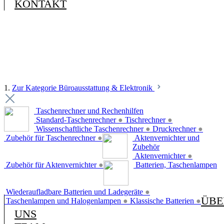
KONTAKT
1.
Zur Kategorie Büroausstattung & Elektronik
Taschenrechner und Rechenhilfen
Standard-Taschenrechner
●
Tischrechner
●
Wissenschaftliche Taschenrechner
●
Druckrechner
●
Zubehör für Taschenrechner
●
Aktenvernichter und
Zubehör
Aktenvernichter
●
Zubehör für Aktenvernichter
●
Batterien, Taschenlampen
Wiederaufladbare Batterien und Ladegeräte
●
ÜBE
Taschenlampen und Halogenlampen
●
Klassische Batterien
●
UNS