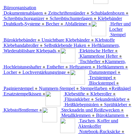
Büroorganisation
Dokumentenablagen
●
Zeitschriftenständer
●
Schubladenboxen
●
Schreibtischorganizer
●
Schreibtischunterlagen
●
Klebebänder
Drahtkorb-Systeme
●
Becher
●
Abfalleimer
●
Hefter und
Locher
Stempel
Büroklebebänder
●
Unsichtbare Klebebänder
●
Klebstoffe
Klebebandabroller
●
Selbstklebende Haken
●
Heftklammern,
Wiederablösbare Klebepads
●
Elektrische Hefter
●
Klammerlose Hefter
●
Tischhefter
●
Klammern,
Hochleistungshafter
●
Enthefter
●
Heftzangen
●
Heftklammern
●
Locher
●
Lochverstärkungsringe
●
Datumstempel
●
Textstempel
●
Blockstempel
●
Paginierstempel
●
Nummern-Stempel
●
Stempelfarben
●
Reißnägel
Ersatzstempelkissen
●
Klebestifte
●
Kleberoller
●
Flüssigkleber
●
Sekundenkleber
●
Heißklebepistolen
●
Sprühkleber
●
Klebstoffentferner
●
Stecknadeln und Reißzwecken
●
Metallklemmen
●
Büroklammern
●
Taschen, Koffer und
Aktenkoffer
Notebook-Rucksäcke
●