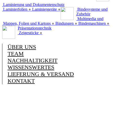
Laminierung und Dokumentenschutz
Laminierfolien
●
Laminiergeräte
●
Bindesysteme und
Zubehör
Multimedia und
Mappen, Folien und Kartons
●
Bindungen
●
Bindemaschinen
●
Präsentationstechnik
Zeigestöcke
●
ÜBER UNS
TEAM
NACHHALTIGKEIT
WISSENSWERTES
LIEFERUNG & VERSAND
KONTAKT