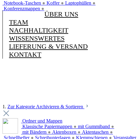
Notebook-Taschen
●
Koffer
●
Laptophüllen
●
Konferenzmappen
●
ÜBER UNS
TEAM
NACHHALTIGKEIT
WISSENSWERTES
LIEFERUNG & VERSAND
KONTAKT
1.
Zur Kategorie Archivieren & Sortieren
Ordner und Mappen
Klassische Papiermappen
●
mit Gummiband
●
mit Bändern
●
Aktenboxen
●
Aktentaschen
●
Schnellhefter
●
Schreibunterlagen
●
Klemmschienen
●
Veranstalter