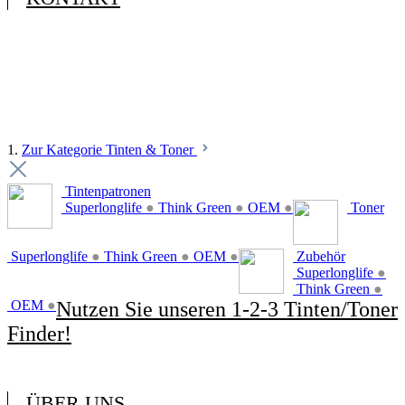
1.
Zur Kategorie Tinten & Toner
Tintenpatronen
Superlonglife
●
Think Green
●
OEM
●
Toner
Superlonglife
●
Think Green
●
OEM
●
Zubehör
Superlonglife
●
Think Green
●
OEM
●
Nutzen Sie unseren 1-2-3 Tinten/Toner
Finder!
ÜBER UNS