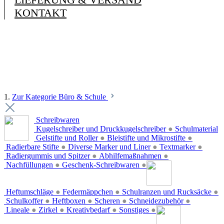
KONTAKT
1.
Zur Kategorie Büro & Schule
Schreibwaren
Kugelschreiber und Druckkugelschreiber
●
Schulmaterial
Gelstifte und Roller
●
Bleistifte und Mikrostifte
●
Radierbare Stifte
●
Diverse Marker und Liner
●
Textmarker
●
Radiergummis und Spitzer
●
Abhilfemaßnahmen
●
Nachfüllungen
●
Geschenk-Schreibwaren
●
Heftumschläge
●
Federmäppchen
●
Schulranzen und Rucksäcke
●
Schulkoffer
●
Heftboxen
●
Scheren
●
Schneidezubehör
●
Lineale
●
Zirkel
●
Kreativbedarf
●
Sonstiges
●