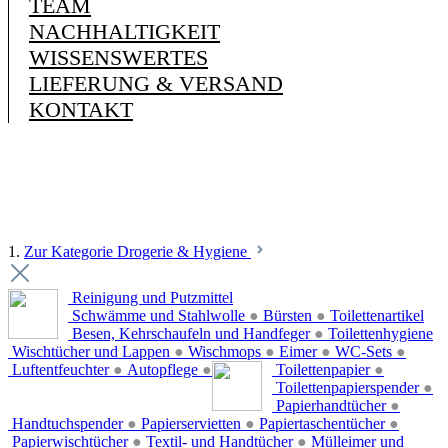
TEAM
NACHHALTIGKEIT
WISSENSWERTES
LIEFERUNG & VERSAND
KONTAKT
1.
Zur Kategorie Drogerie & Hygiene
Reinigung und Putzmittel
Schwämme und Stahlwolle
●
Bürsten
●
Toilettenartikel
Besen, Kehrschaufeln und Handfeger
●
Toilettenhygiene
Wischtücher und Lappen
●
Wischmops
●
Eimer
●
WC-Sets
●
Luftentfeuchter
●
Autopflege
●
Toilettenpapier
●
Toilettenpapierspender
●
Papierhandtücher
●
Handtuchspender
●
Papierservietten
●
Papiertaschentücher
●
Papierwischtücher
●
Textil- und Handtücher
●
Mülleimer und