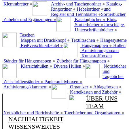
Klemmbretter
●
Archiv- und Taschenordner
●
Katalog-
Ringordner
●
Hebelordner
●
und
Register und Trennblätter
●
Sortierbücher
Zubehör und Ergänzungen
●
Katalogbücher
●
Etuis,
Sortierbücher
●
Umschläge,
Unterschriftenbücher
●
Taschen
Mappen mit Druckknopf
●
Textiltaschen
●
Hängesysteme
Reißverschlussbeutel
●
Hängemappen
●
Hüllen
Archivierungsboxen
Kunststoffboxen
Ständer für Hängemappen
●
Zubehör für Hängemappen
●
Klarsichthüllen
●
Diverse Hüllen
●
Notizbücher
und
Tagebücher
Zeitschriftenständer
●
Papierarchivboxen
●
Archivierungsklammern
●
Organizer
●
Ablageboxen
●
Karteikästen und Zubehör
●
ÜBER UNS
TEAM
Notizbücher und Berichtshefte
●
Tagebücher und Organisatoren
●
NACHHALTIGKEIT
WISSENSWERTES