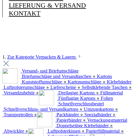
LIEFERUNG & VERSAND
KONTAKT
1.
Zur Kategorie Verpacken & Lagern
Versand- und Briefumschläge
Briefumschläge und Versandtaschen
●
Kartons
Kunststoffumschläge
●
Kartonumschläge
●
Klebebänder
Luftpolsterumschläge
●
Lieferscheine
●
Selbstklebende Taschen
●
Versandzubehör
●
Dreilagige Kartons
●
Füllmaterial
Fünflagige Kartons
●
Folien
Schnellverschlussbeutel
Schnellverschluss- und Versandkartons
●
Umzugskartons
●
Transportrollen
●
Packbänder
●
Spezialbänder
●
Papierbänder
●
Verpackungsmaterial
Doppelseitige Klebebänder
●
Abwickler
●
Luftpolsterkissen
●
Papierfüllmaterial
●