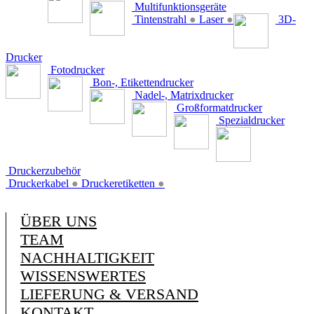
Multifunktionsgeräte
Tintenstrahl
●
Laser
●
3D-
Drucker
Fotodrucker
Bon-, Etikettendrucker
Nadel-, Matrixdrucker
Großformatdrucker
Spezialdrucker
Druckerzubehör
Druckerkabel
●
Druckeretiketten
●
ÜBER UNS
TEAM
NACHHALTIGKEIT
WISSENSWERTES
LIEFERUNG & VERSAND
KONTAKT