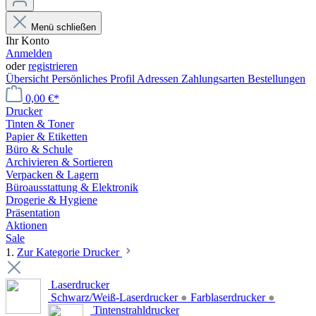
Menü schließen
Ihr Konto
Anmelden
oder
registrieren
Übersicht
Persönliches Profil
Adressen
Zahlungsarten
Bestellungen
0,00 €*
Drucker
Tinten & Toner
Papier & Etiketten
Büro & Schule
Archivieren & Sortieren
Verpacken & Lagern
Büroausstattung & Elektronik
Drogerie & Hygiene
Präsentation
Aktionen
Sale
1.
Zur Kategorie Drucker
Laserdrucker
Schwarz/Weiß-Laserdrucker
●
Farblaserdrucker
●
Tintenstrahldrucker