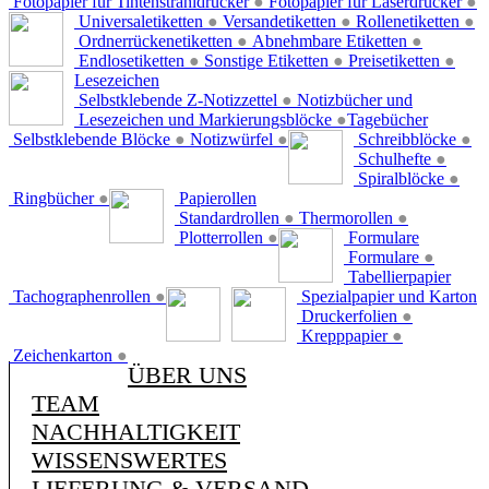
Fotopapier für Tintenstrahldrucker
●
Fotopapier für Laserdrucker
●
Universaletiketten
●
Versandetiketten
●
Rollenetiketten
●
Ordnerrückenetiketten
●
Abnehmbare Etiketten
●
Endlosetiketten
●
Sonstige Etiketten
●
Preisetiketten
●
Lesezeichen
Selbstklebende Z-Notizzettel
●
Notizbücher und
Lesezeichen und Markierungsblöcke
●
Tagebücher
Selbstklebende Blöcke
●
Notizwürfel
●
Schreibblöcke
●
Schulhefte
●
Spiralblöcke
●
Ringbücher
●
Papierollen
Standardrollen
●
Thermorollen
●
Plotterrollen
●
Formulare
Formulare
●
Tabellierpapier
Tachographenrollen
●
Spezialpapier und Karton
Druckerfolien
●
Krepppapier
●
Zeichenkarton
●
ÜBER UNS
TEAM
NACHHALTIGKEIT
WISSENSWERTES
LIEFERUNG & VERSAND