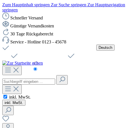
Zum Hauptinhalt springen
Zur Suche springen
Zur Hauptnavigation
springen
Schneller Versand
Günstige Versandkosten
30 Tage Rückgaberecht
Service - Hotline 0123 - 45678
Deutsch
Versandkostenfreie Lieferung ab 49,00€ Netto
Jobs
Sichere SSL-Verbindung
Schnelle Lieferung
Čeština
Helpdesk
Nachhaltigkeit
Deutsch
inkl. MwSt.
inkl. MwSt.