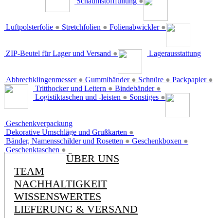
Schaumstofffüllung
●
Luftpolsterfolie
●
Stretchfolien
●
Folienabwickler
●
ZIP-Beutel für Lager und Versand
●
Lagerausstattung
Abbrechklingenmesser
●
Gummibänder
●
Schnüre
●
Packpapier
●
Tritthocker und Leitern
●
Bindebänder
●
Logistiktaschen und -leisten
●
Sonstiges
●
Geschenkverpackung
Dekorative Umschläge und Grußkarten
●
Bänder, Namensschilder und Rosetten
●
Geschenkboxen
●
Geschenktaschen
●
ÜBER UNS
TEAM
NACHHALTIGKEIT
WISSENSWERTES
LIEFERUNG & VERSAND