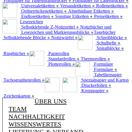
Fotopapier für Tintenstrahldrucker
●
Fotopapier für Laserdrucker
●
Universaletiketten
●
Versandetiketten
●
Rollenetiketten
●
Ordnerrückenetiketten
●
Abnehmbare Etiketten
●
Endlosetiketten
●
Sonstige Etiketten
●
Preisetiketten
●
Lesezeichen
Selbstklebende Z-Notizzettel
●
Notizbücher und
Lesezeichen und Markierungsblöcke
●
Tagebücher
Selbstklebende Blöcke
●
Notizwürfel
●
Schreibblöcke
●
Schulhefte
●
Spiralblöcke
●
Ringbücher
●
Papierollen
Standardrollen
●
Thermorollen
●
Plotterrollen
●
Formulare
Formulare
●
Tabellierpapier
Tachographenrollen
●
Spezialpapier und Karton
Druckerfolien
●
Krepppapier
●
Zeichenkarton
●
ÜBER UNS
TEAM
NACHHALTIGKEIT
WISSENSWERTES
LIEFERUNG & VERSAND