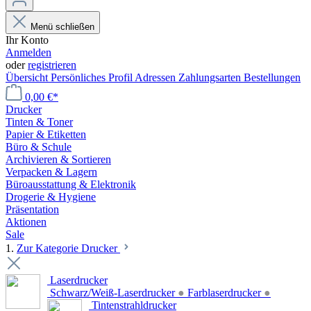
Menü schließen
Ihr Konto
Anmelden
oder
registrieren
Übersicht
Persönliches Profil
Adressen
Zahlungsarten
Bestellungen
0,00 €*
Drucker
Tinten & Toner
Papier & Etiketten
Büro & Schule
Archivieren & Sortieren
Verpacken & Lagern
Büroausstattung & Elektronik
Drogerie & Hygiene
Präsentation
Aktionen
Sale
1.
Zur Kategorie Drucker
Laserdrucker
Schwarz/Weiß-Laserdrucker
●
Farblaserdrucker
●
Tintenstrahldrucker