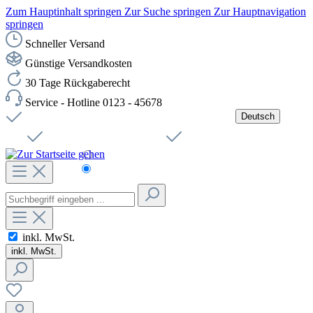
Zum Hauptinhalt springen
Zur Suche springen
Zur Hauptnavigation
springen
Schneller Versand
Günstige Versandkosten
30 Tage Rückgaberecht
Service - Hotline 0123 - 45678
Deutsch
Versandkostenfreie Lieferung ab 49,00€ Netto
Jobs
Sichere SSL-Verbindung
Schnelle Lieferung
Čeština
Helpdesk
Nachhaltigkeit
Deutsch
inkl. MwSt.
inkl. MwSt.