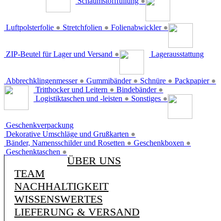
Schaumstofffüllung
●
Luftpolsterfolie
●
Stretchfolien
●
Folienabwickler
●
ZIP-Beutel für Lager und Versand
●
Lagerausstattung
Abbrechklingenmesser
●
Gummibänder
●
Schnüre
●
Packpapier
●
Tritthocker und Leitern
●
Bindebänder
●
Logistiktaschen und -leisten
●
Sonstiges
●
Geschenkverpackung
Dekorative Umschläge und Grußkarten
●
Bänder, Namensschilder und Rosetten
●
Geschenkboxen
●
Geschenktaschen
●
ÜBER UNS
TEAM
NACHHALTIGKEIT
WISSENSWERTES
LIEFERUNG & VERSAND