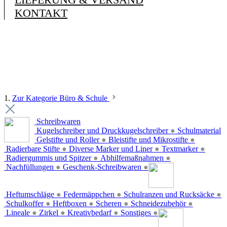
KONTAKT
1.
Zur Kategorie Büro & Schule
Schreibwaren
Kugelschreiber und Druckkugelschreiber
●
Schulmaterial
Gelstifte und Roller
●
Bleistifte und Mikrostifte
●
Radierbare Stifte
●
Diverse Marker und Liner
●
Textmarker
●
Radiergummis und Spitzer
●
Abhilfemaßnahmen
●
Nachfüllungen
●
Geschenk-Schreibwaren
●
Heftumschläge
●
Federmäppchen
●
Schulranzen und Rucksäcke
●
Schulkoffer
●
Heftboxen
●
Scheren
●
Schneidezubehör
●
Lineale
●
Zirkel
●
Kreativbedarf
●
Sonstiges
●