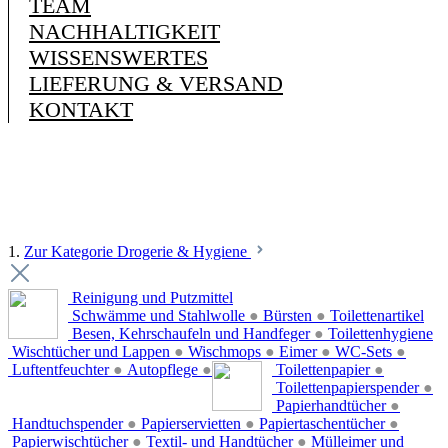
TEAM
NACHHALTIGKEIT
WISSENSWERTES
LIEFERUNG & VERSAND
KONTAKT
1.
Zur Kategorie Drogerie & Hygiene
Reinigung und Putzmittel
Schwämme und Stahlwolle
●
Bürsten
●
Toilettenartikel
Besen, Kehrschaufeln und Handfeger
●
Toilettenhygiene
Wischtücher und Lappen
●
Wischmops
●
Eimer
●
WC-Sets
●
Luftentfeuchter
●
Autopflege
●
Toilettenpapier
●
Toilettenpapierspender
●
Papierhandtücher
●
Handtuchspender
●
Papierservietten
●
Papiertaschentücher
●
Papierwischtücher
●
Textil- und Handtücher
●
Mülleimer und