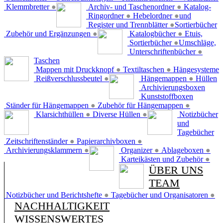
Klemmbretter
●
Archiv- und Taschenordner
●
Katalog-
Ringordner
●
Hebelordner
●
und
Register und Trennblätter
●
Sortierbücher
Zubehör und Ergänzungen
●
Katalogbücher
●
Etuis,
Sortierbücher
●
Umschläge,
Unterschriftenbücher
●
Taschen
Mappen mit Druckknopf
●
Textiltaschen
●
Hängesysteme
Reißverschlussbeutel
●
Hängemappen
●
Hüllen
Archivierungsboxen
Kunststoffboxen
Ständer für Hängemappen
●
Zubehör für Hängemappen
●
Klarsichthüllen
●
Diverse Hüllen
●
Notizbücher
und
Tagebücher
Zeitschriftenständer
●
Papierarchivboxen
●
Archivierungsklammern
●
Organizer
●
Ablageboxen
●
Karteikästen und Zubehör
●
ÜBER UNS
TEAM
Notizbücher und Berichtshefte
●
Tagebücher und Organisatoren
●
NACHHALTIGKEIT
WISSENSWERTES