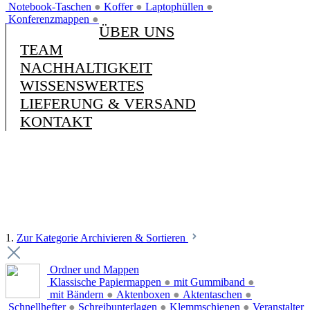
Notebook-Taschen
●
Koffer
●
Laptophüllen
●
Konferenzmappen
●
ÜBER UNS
TEAM
NACHHALTIGKEIT
WISSENSWERTES
LIEFERUNG & VERSAND
KONTAKT
1.
Zur Kategorie Archivieren & Sortieren
Ordner und Mappen
Klassische Papiermappen
●
mit Gummiband
●
mit Bändern
●
Aktenboxen
●
Aktentaschen
●
Schnellhefter
●
Schreibunterlagen
●
Klemmschienen
●
Veranstalter