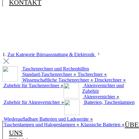
KONTAKT
1.
Zur Kategorie Büroausstattung & Elektronik
Taschenrechner und Rechenhilfen
Standard-Taschenrechner
●
Tischrechner
●
Wissenschaftliche Taschenrechner
●
Druckrechner
●
Zubehör für Taschenrechner
●
Aktenvernichter und
Zubehör
Aktenvernichter
●
Zubehör für Aktenvernichter
●
Batterien, Taschenlampen
Wiederaufladbare Batterien und Ladegeräte
●
ÜBE
Taschenlampen und Halogenlampen
●
Klassische Batterien
●
UNS