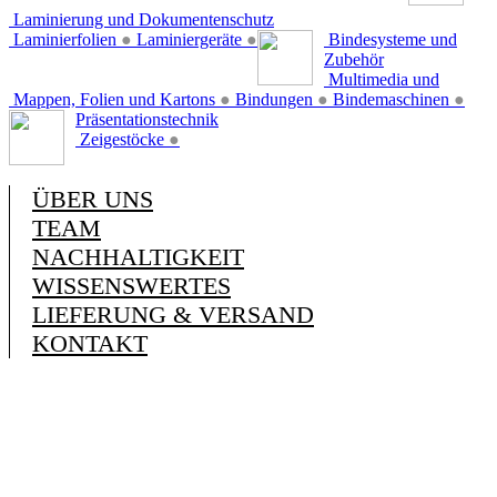
Laminierung und Dokumentenschutz
Laminierfolien
●
Laminiergeräte
●
Bindesysteme und
Zubehör
Multimedia und
Mappen, Folien und Kartons
●
Bindungen
●
Bindemaschinen
●
Präsentationstechnik
Zeigestöcke
●
ÜBER UNS
TEAM
NACHHALTIGKEIT
WISSENSWERTES
LIEFERUNG & VERSAND
KONTAKT