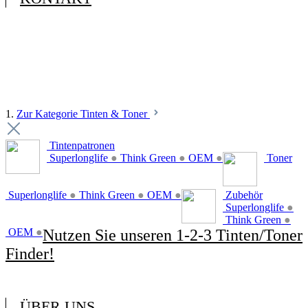
1.
Zur Kategorie Tinten & Toner
Tintenpatronen
Superlonglife
●
Think Green
●
OEM
●
Toner
Superlonglife
●
Think Green
●
OEM
●
Zubehör
Superlonglife
●
Think Green
●
OEM
●
Nutzen Sie unseren 1-2-3 Tinten/Toner
Finder!
ÜBER UNS