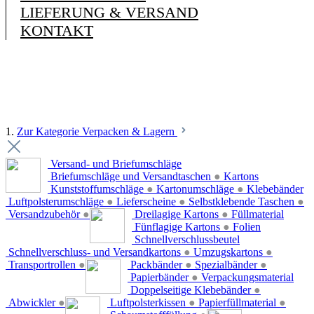
LIEFERUNG & VERSAND
KONTAKT
1.
Zur Kategorie Verpacken & Lagern
Versand- und Briefumschläge
Briefumschläge und Versandtaschen
●
Kartons
Kunststoffumschläge
●
Kartonumschläge
●
Klebebänder
Luftpolsterumschläge
●
Lieferscheine
●
Selbstklebende Taschen
●
Versandzubehör
●
Dreilagige Kartons
●
Füllmaterial
Fünflagige Kartons
●
Folien
Schnellverschlussbeutel
Schnellverschluss- und Versandkartons
●
Umzugskartons
●
Transportrollen
●
Packbänder
●
Spezialbänder
●
Papierbänder
●
Verpackungsmaterial
Doppelseitige Klebebänder
●
Abwickler
●
Luftpolsterkissen
●
Papierfüllmaterial
●