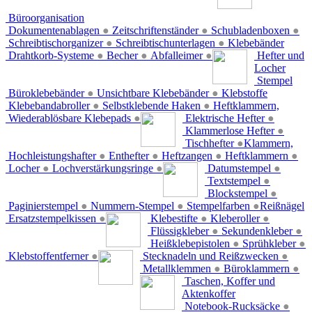
Büroorganisation
Dokumentenablagen
●
Zeitschriftenständer
●
Schubladenboxen
●
Schreibtischorganizer
●
Schreibtischunterlagen
●
Klebebänder
Drahtkorb-Systeme
●
Becher
●
Abfalleimer
●
Hefter und
Locher
Stempel
Büroklebebänder
●
Unsichtbare Klebebänder
●
Klebstoffe
Klebebandabroller
●
Selbstklebende Haken
●
Heftklammern,
Wiederablösbare Klebepads
●
Elektrische Hefter
●
Klammerlose Hefter
●
Tischhefter
●
Klammern,
Hochleistungshafter
●
Enthefter
●
Heftzangen
●
Heftklammern
●
Locher
●
Lochverstärkungsringe
●
Datumstempel
●
Textstempel
●
Blockstempel
●
Paginierstempel
●
Nummern-Stempel
●
Stempelfarben
●
Reißnägel
Ersatzstempelkissen
●
Klebestifte
●
Kleberoller
●
Flüssigkleber
●
Sekundenkleber
●
Heißklebepistolen
●
Sprühkleber
●
Klebstoffentferner
●
Stecknadeln und Reißzwecken
●
Metallklemmen
●
Büroklammern
●
Taschen, Koffer und
Aktenkoffer
Notebook-Rucksäcke
●