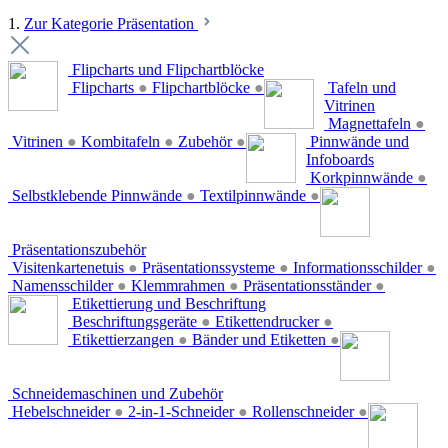
1.
Zur Kategorie Präsentation
Flipcharts und Flipchartblöcke
Flipcharts
●
Flipchartblöcke
●
Tafeln und
Vitrinen
Magnettafeln
●
Vitrinen
●
Kombitafeln
●
Zubehör
●
Pinnwände und
Infoboards
Korkpinnwände
●
Selbstklebende Pinnwände
●
Textilpinnwände
●
Präsentationszubehör
Visitenkartenetuis
●
Präsentationssysteme
●
Informationsschilder
●
Namensschilder
●
Klemmrahmen
●
Präsentationsständer
●
Etikettierung und Beschriftung
Beschriftungsgeräte
●
Etikettendrucker
●
Etikettierzangen
●
Bänder und Etiketten
●
Schneidemaschinen und Zubehör
Hebelschneider
●
2-in-1-Schneider
●
Rollenschneider
●