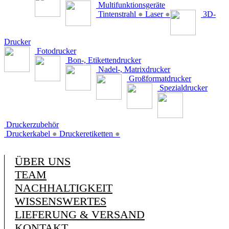
Multifunktionsgeräte
Tintenstrahl
●
Laser
●
3D-
Drucker
Fotodrucker
Bon-, Etikettendrucker
Nadel-, Matrixdrucker
Großformatdrucker
Spezialdrucker
Druckerzubehör
Druckerkabel
●
Druckeretiketten
●
ÜBER UNS
TEAM
NACHHALTIGKEIT
WISSENSWERTES
LIEFERUNG & VERSAND
KONTAKT